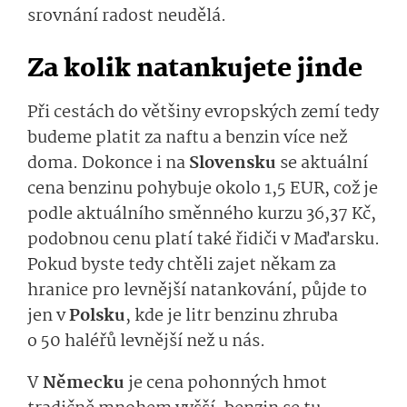
srovnání radost neudělá.
Za kolik natankujete jinde
Při cestách do většiny evropských zemí tedy
budeme platit za naftu a benzin více než
doma. Dokonce i na
Slovensku
se aktuální
cena benzinu pohybuje okolo 1,5 EUR, což je
podle aktuálního směnného kurzu 36,37 Kč,
podobnou cenu platí také řidiči v Maďarsku.
Pokud byste tedy chtěli zajet někam za
hranice pro levnější natankování, půjde to
jen v
Polsku
, kde je litr benzinu zhruba
o 50 haléřů levnější než u nás.
V
Německu
je cena pohonných hmot