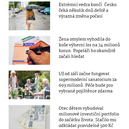
Extrémní vedra končí. Česko
čeká několik dnů deště a
výrazná změna počasí
Žena omylem vyhodila do
koše výherní los na 24 milionů
korun. Popeláři ho okamžitě
začali hledat
Už od září začne fungovat
supermoderní sanatorium za
693 milionů. Péče bude pro
vybrané pojištěnce zdarma
Otec dětem vybudoval
milionové investiční portfolio
do začátku života. Stačilo mu
odkládat pravidelně 500 Kč