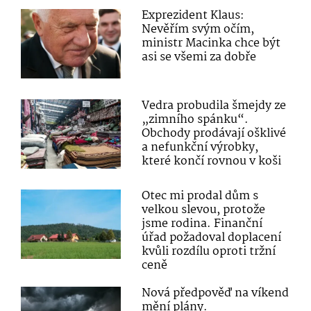
Exprezident Klaus:
Nevěřím svým očím,
ministr Macinka chce být
asi se všemi za dobře
Vedra probudila šmejdy ze
„zimního spánku“.
Obchody prodávají ošklivé
a nefunkční výrobky,
které končí rovnou v koši
Otec mi prodal dům s
velkou slevou, protože
jsme rodina. Finanční
úřad požadoval doplacení
kvůli rozdílu oproti tržní
ceně
Nová předpověď na víkend
mění plány.