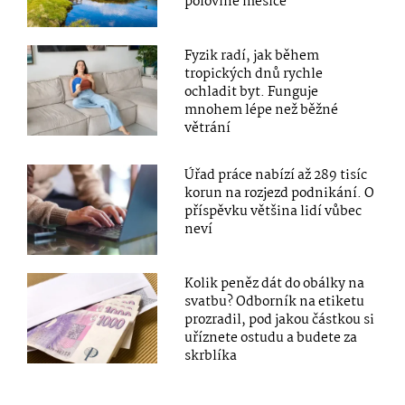
polovině měsíce
Fyzik radí, jak během
tropických dnů rychle
ochladit byt. Funguje
mnohem lépe než běžné
větrání
Úřad práce nabízí až 289 tisíc
korun na rozjezd podnikání. O
příspěvku většina lidí vůbec
neví
Kolik peněz dát do obálky na
svatbu? Odborník na etiketu
prozradil, pod jakou částkou si
uříznete ostudu a budete za
skrblíka