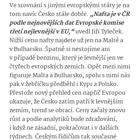
Ve srovnání s jinými evropskými státy je na
tom navíc Česko stále dobře.
„Nafta je v ČR
podle nejnovějších dat Evropské komise
třetí nejlevnější v EU,“
uvedl Jiří Tyleček.
Nižší cenu nafty najdete už jen na Maltě a
v Bulharsku. Špatně si nestojíme ani
v případě benzinu, který je levnější jen ve
čtyřech evropských zemích. Opět mezi nimi
figuruje Malta a Bulharsko, spolu s nimi nás
pak v žebříčku předběhl i Kypr a Polsko.
Přestože nový přehled cen napříč Evropou
ukazuje, že Česko zatím patří k levnějším
zemím, trend se obrací. Ceny začaly znovu
růst a podle analytiků bude zdražování,
i když ne zásadní, pokračovat i v dalších
týdnech. Českým řidičům tak současné