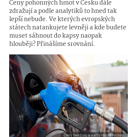
Ceny pohonných hmot v Česku dále
zdražují a podle analytiků to hned tak
lepší nebude. Ve kterých evropských
státech natankujete levněji a kde budete
muset sáhnout do kapsy naopak
hlouběji? Přinášíme srovnání.
Ceny benzinu a nafty mírně rostou.