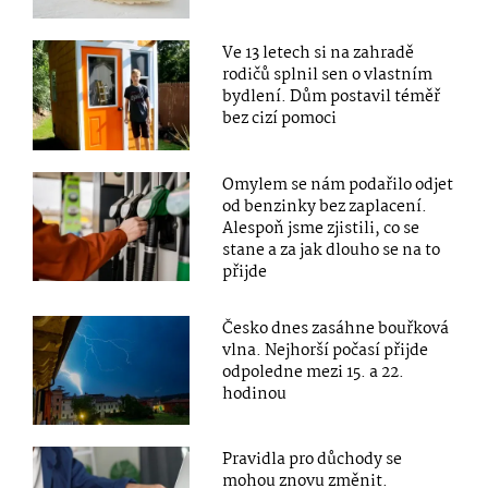
Ve 13 letech si na zahradě
rodičů splnil sen o vlastním
bydlení. Dům postavil téměř
bez cizí pomoci
Omylem se nám podařilo odjet
od benzinky bez zaplacení.
Alespoň jsme zjistili, co se
stane a za jak dlouho se na to
přijde
Česko dnes zasáhne bouřková
vlna. Nejhorší počasí přijde
odpoledne mezi 15. a 22.
hodinou
Pravidla pro důchody se
mohou znovu změnit.