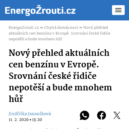
Toggl
navig
EnergoZrouti.cz
»
Chytrá domácnost
»
Nový přehled
aktuálních cen benzínu v Evropě. Srovnání české řidiče
nepotěší a bude mnohem hůř
Nový přehled aktuálních
cen benzínu v Evropě.
Srovnání české řidiče
nepotěší a bude mnohem
hůř
Jindřiška Janoušková
11. 2. 2026 ▪ 13:20