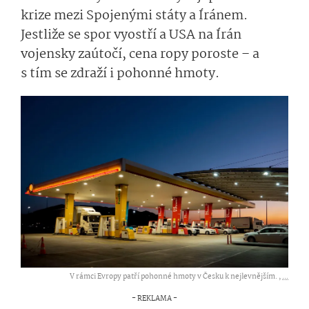
krize mezi Spojenými státy a Íránem.
Jestliže se spor vyostří a USA na Írán
vojensky zaútočí, cena ropy poroste – a
s tím se zdraží i pohonné hmoty.
V rámci Evropy patří pohonné hmoty v Česku k nejlevnějším. ,
...