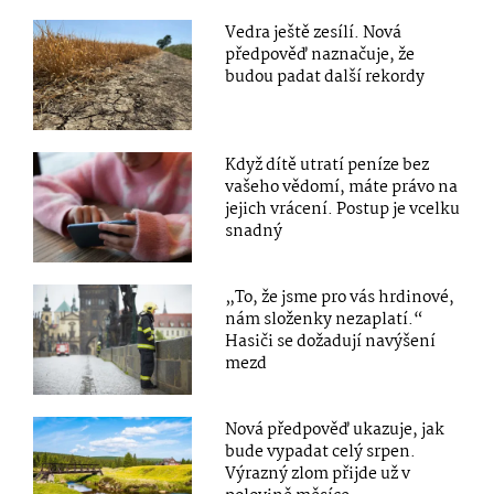
Vedra ještě zesílí. Nová
předpověď naznačuje, že
budou padat další rekordy
Když dítě utratí peníze bez
vašeho vědomí, máte právo na
jejich vrácení. Postup je vcelku
snadný
„To, že jsme pro vás hrdinové,
nám složenky nezaplatí.“
Hasiči se dožadují navýšení
mezd
Nová předpověď ukazuje, jak
bude vypadat celý srpen.
Výrazný zlom přijde už v