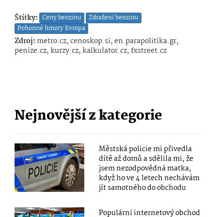
Štítky:
Ceny benzinu
Zdražení benzinu
Pohonné hmoty Evropa
Zdroj:
metro.cz, cenoskop.si, en.parapolitika.gr,
penize.cz, kurzy.cz, kalkulator.cz, fxstreet.cz
Nejnovější z kategorie
Městská policie mi přivedla
dítě až domů a sdělila mi, že
jsem nezodpovědná matka,
když ho ve 4 letech nechávám
jít samotného do obchodu
Populární internetový obchod