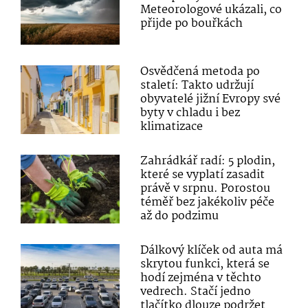
Meteorologové ukázali, co
přijde po bouřkách
Osvědčená metoda po
staletí: Takto udržují
obyvatelé jižní Evropy své
byty v chladu i bez
klimatizace
Zahrádkář radí: 5 plodin,
které se vyplatí zasadit
právě v srpnu. Porostou
téměř bez jakékoliv péče
až do podzimu
Dálkový klíček od auta má
skrytou funkci, která se
hodí zejména v těchto
vedrech. Stačí jedno
tlačítko dlouze podržet