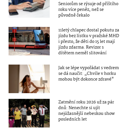
Seniorům se rýsuje od příštího
roku více peněz, než se
původně čekalo
11letý chlapec dostal pokutu za
jízdu bez lístku v pražské MHD
i přesto, že děti do 15 let mají
jízdu zdarma. Revizor s
dítětem neměl slitování
Jak se lépe vypořádat s vedrem
se dá naučit: „Chvíle v horku
mohou být dokonce zdravé"
Zatmění roku 2026 už za pár
dnů: Nenechte si ujít
nejúžasnější nebeskou show
posledních let