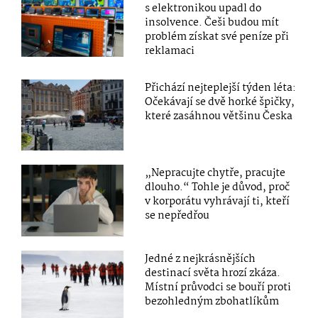
s elektronikou upadl do
insolvence. Češi budou mít
problém získat své peníze při
reklamaci
Přichází nejteplejší týden léta:
Očekávají se dvě horké špičky,
které zasáhnou většinu Česka
„Nepracujte chytře, pracujte
dlouho.“ Tohle je důvod, proč
v korporátu vyhrávají ti, kteří
se nepředřou
Jedné z nejkrásnějších
destinací světa hrozí zkáza.
Místní průvodci se bouří proti
bezohledným zbohatlíkům