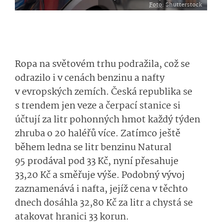
Foto
: Shutterstock
Ropa na světovém trhu podražila, což se
odrazilo i v cenách benzinu a nafty
v evropských zemích. Česká republika se
s trendem jen veze a čerpací stanice si
účtují za litr pohonných hmot každý týden
zhruba o 20 haléřů více. Zatímco ještě
během ledna se litr benzinu Natural
95 prodával pod 33 Kč, nyní přesahuje
33,20 Kč a směřuje výše. Podobný vývoj
zaznamenává i nafta, jejíž cena v těchto
dnech dosáhla 32,80 Kč za litr a chystá se
atakovat hranici 33 korun.