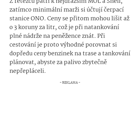
Z řetězců patří k nejdražším MOL a Shell,
zatímco minimální marži si účtují čerpací
stanice ONO. Ceny se přitom mohou lišit až
o 3 koruny za litr, což je při natankování
plné nádrže na peněžence znát. Při
cestování je proto výhodné porovnat si
dopředu ceny benzinek na trase a tankování
plánovat, abyste za palivo zbytečně
nepřepláceli.