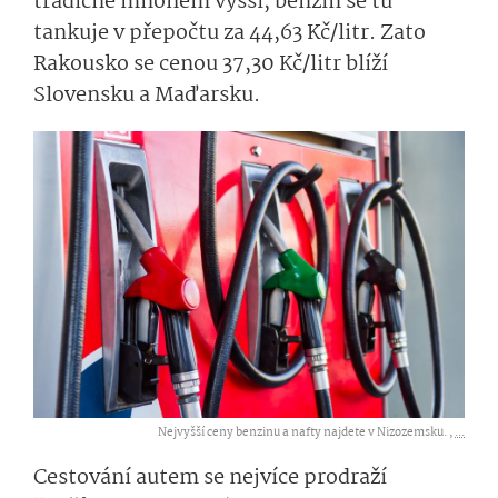
tradičně mnohem vyšší, benzin se tu
tankuje v přepočtu za 44,63 Kč/litr. Zato
Rakousko se cenou 37,30 Kč/litr blíží
Slovensku a Maďarsku.
Nejvyšší ceny benzinu a nafty najdete v Nizozemsku. ,
...
Cestování autem se nejvíce prodraží