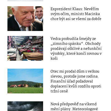
Exprezident Klaus: Nevěřím
svým očím, ministr Macinka
chce být asi se všemi za dobře
Vedra probudila šmejdy ze
„zimního spánku“. Obchody
prodávají ošklivé a nefunkční
výrobky, které končí rovnou v
koši
Otec mi prodal dům s velkou
slevou, protože jsme rodina.
Finanční úřad požadoval
doplacení kvůli rozdílu oproti
tržní ceně
Nová předpověď na víkend
mění plány. Meteorologové