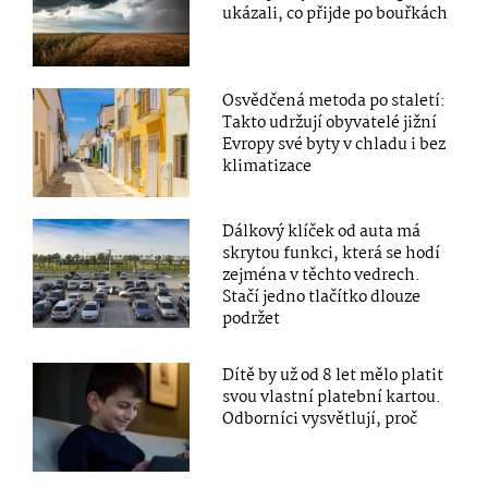
ukázali, co přijde po bouřkách
Osvědčená metoda po staletí:
Takto udržují obyvatelé jižní
Evropy své byty v chladu i bez
klimatizace
Dálkový klíček od auta má
skrytou funkci, která se hodí
zejména v těchto vedrech.
Stačí jedno tlačítko dlouze
podržet
Dítě by už od 8 let mělo platit
svou vlastní platební kartou.
Odborníci vysvětlují, proč