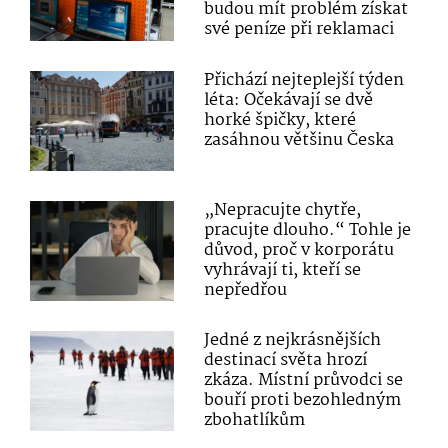
budou mít problém získat
své peníze při reklamaci
Přichází nejteplejší týden
léta: Očekávají se dvě
horké špičky, které
zasáhnou většinu Česka
„Nepracujte chytře,
pracujte dlouho.“ Tohle je
důvod, proč v korporátu
vyhrávají ti, kteří se
nepředřou
Jedné z nejkrásnějších
destinací světa hrozí
zkáza. Místní průvodci se
bouří proti bezohledným
zbohatlíkům