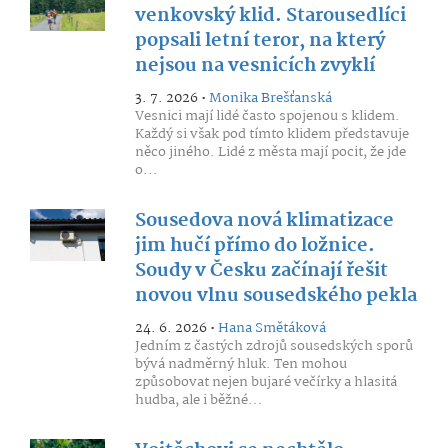
venkovský klid. Starousedlíci
popsali letní teror, na který
nejsou na vesnicích zvyklí
3. 7. 2026 •
Monika Brešťanská
Vesnici mají lidé často spojenou s klidem.
Každý si však pod tímto klidem představuje
něco jiného. Lidé z města mají pocit, že jde
o...
Sousedova nová klimatizace
jim hučí přímo do ložnice.
Soudy v Česku začínají řešit
novou vlnu sousedského pekla
24. 6. 2026 •
Hana Smětáková
Jedním z častých zdrojů sousedských sporů
bývá nadměrný hluk. Ten mohou
způsobovat nejen bujaré večírky a hlasitá
hudba, ale i běžné...