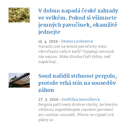
V dubnu napadá české zahrady
ve velkém. Pokud si všimnete
jemných pavučinek, okamžitě
jednejte
13. 4. 2026 •
Tereza Loskotová
Narazili jste na jemné pavučinky mezi
větvičkami vašich keřů? Vypadají nevinně.
Ale nejsou. Máte zhruba čtyři týdny, než
napáchají...
Soud nařídil strhnout pergolu,
protože vrhá stín na sousedův
záhon
27. 3. 2026 •
Jindřiška Janoušková
Pergola patří mezi drobné stavby, ke kterým
většinou nepotřebujete stavební povolení
ani souhlas sousedů. Přesto se vyplatí své
plány se...