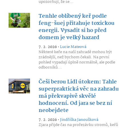
upozorňují, že se...
Tenhle oblíbený keř podle
feng-šuej přitahuje toxickou
energii. Vysadit si ho před
domem je velký hazard
7. 2. 2026 •
Lucie Mateová
Některé keře na naší zahradě mohou být
zrádnější, než bychom čekali. Na první
pohled vypadají úplně normálně, ale podle
odborníků...
Češi berou Lidl útokem: Tahle
superpraktická věc na zahradu
má překvapivě skvělé
hodnocení. Od jara se bez ní
neobejdete
7. 2. 2026 •
Jindřiška Janoušková
Zjara přijde čas na prořezávku stromů, keřů