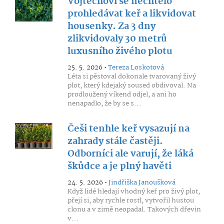
Vojtěchovi se nechtělo
prohledávat keř a likvidovat
housenky. Za 3 dny
zlikvidovaly 30 metrů
luxusního živého plotu
25. 5. 2026 •
Tereza Loskotová
Léta si pěstoval dokonale tvarovaný živý
plot, který kdejaký soused obdivoval. Na
prodloužený víkend odjel, a ani ho
nenapadlo, že by se s...
Češi tenhle keř vysazují na
zahrady stále častěji.
Odborníci ale varují, že láká
škůdce a je plný havěti
24. 5. 2026 •
Jindřiška Janoušková
Když lidé hledají vhodný keř pro živý plot,
přejí si, aby rychle rostl, vytvořil hustou
clonu a v zimě neopadal. Takových dřevin
v...