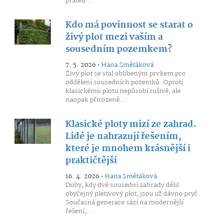
přáteli...
Kdo má povinnost se starat o
živý plot mezi vaším a
sousedním pozemkem?
7. 5. 2026 •
Hana Smětáková
Živý plot se stal oblíbeným prvkem pro
oddělení sousedních pozemků. Oproti
klasickému plotu nepůsobí rušivě, ale
naopak přirozeně...
Klasické ploty mizí ze zahrad.
Lidé je nahrazují řešením,
které je mnohem krásnější i
praktičtější
16. 4. 2026 •
Hana Smětáková
Doby, kdy dvě sousední zahrady dělil
obyčejný pletivový plot, jsou už dávno pryč.
Současná generace sází na modernější
řešení,...