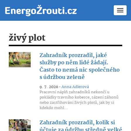
Toggl
navig
živý plot
Zahradník prozradil, jaké
služby po něm lidé žádají.
Často to nemá nic společného
s údržbou zeleně
9. 7. 2026 •
Anna Adlerová
Pracovní náplň zahradníků nekončí u
pokládky travního koberce, sázení záhonů
nebo zastřihování živých plotů, jak by si
kdekdo mohl...
Zahradník prozradil, kolik si
účtuje za údržbu středně velké