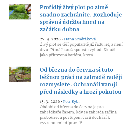
Prořídlý živý plot po zimě
snadno zachráníte. Rozhoduje
správná údržba hned na
začátku dubna
27. 3. 2026 •
Hana Smětáková
Živý plot se těší popularitě již řadu let, a není
divu. Přináší totiž spoustu výhod. Slouží
jako přirozená bariéra, která...
Od března do června si tuto
běžnou práci na zahradě raději
rozmyslete. Ochranáři varují
před následky a hrozí pokutou
15. 3. 2026 •
Petr Eybl
Období od března do června je pro
zahrádkaře časem, kdy se zahrada začíná
probouzet a postupem času dochází k
vyvrcholení příprav. V...