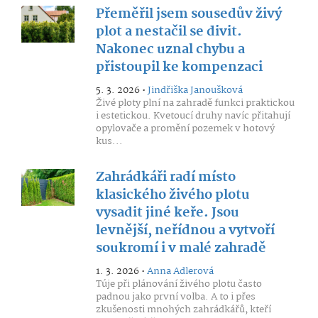
Přeměřil jsem sousedův živý
plot a nestačil se divit.
Nakonec uznal chybu a
přistoupil ke kompenzaci
5. 3. 2026 •
Jindřiška Janoušková
Živé ploty plní na zahradě funkci praktickou
i estetickou. Kvetoucí druhy navíc přitahují
opylovače a promění pozemek v hotový
kus...
Zahrádkáři radí místo
klasického živého plotu
vysadit jiné keře. Jsou
levnější, neřídnou a vytvoří
soukromí i v malé zahradě
1. 3. 2026 •
Anna Adlerová
Túje při plánování živého plotu často
padnou jako první volba. A to i přes
zkušenosti mnohých zahrádkářů, kteří