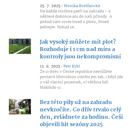
25. 7. 2025 •
Monika Brešťanská
Ne každá rostlina patří na zahradu – a
některé dokonce ani do naší přírody. A
pokud vám roste hned u plotu, ihned
jednejte. Pokud se...
Jak vysoký můžete mít plot?
Rozhoduje i 1 cm nad míru a
kontroly jsou nekompromisní
12. 6. 2025 •
Petr Eybl
Že si dnes v České republice nemůžete
postavit libovolnou stavbu jen tak, i když jde
o váš vlastní pozemek, ví většina lidí.
Málokdo si...
Bez této pily už na zahradu
nevkročíte. Co dřív trvalo celý
den, zvládnete za hodinu. Češi
objevili hit sezóny 2025