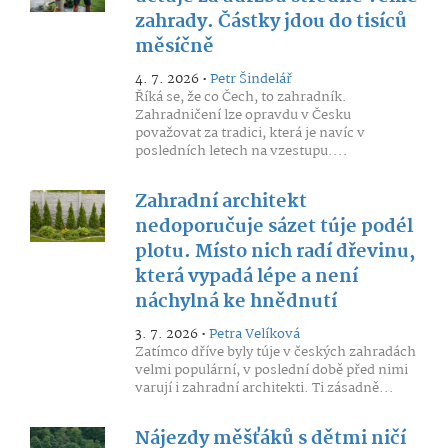
zahrady. Částky jdou do tisíců
měsíčně
4. 7. 2026 •
Petr Šindelář
Říká se, že co Čech, to zahradník.
Zahradničení lze opravdu v Česku
považovat za tradici, která je navíc v
posledních letech na vzestupu....
Zahradní architekt
nedoporučuje sázet túje podél
plotu. Místo nich radí dřevinu,
která vypadá lépe a není
náchylná ke hnědnutí
3. 7. 2026 •
Petra Velíková
Zatímco dříve byly túje v českých zahradách
velmi populární, v poslední době před nimi
varují i zahradní architekti. Ti zásadně...
Nájezdy měšťáků s dětmi ničí