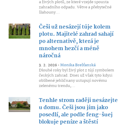
a živých plotů, ze které vzejde spousta
zahradního odpadu. Větve a přebytečné
šlahouny...
Češi už nesázejí túje kolem
plotu. Majitelé zahrad sahají
po alternativě, která je
mnohem hezčí a méně
náročná
3. 2. 2026 •
Monika Brešťanská
Dlouhé roky byl živý plot z tújí symbolem
českých zahrad. Dnes už však tyto kdysi
oblíbené jehličnany ustupují novému
zelenému trendu,...
Tenhle strom raději nesázejte
u domu. Češi jsou jím jako
posedlí, ale podle feng-šuej
blokuje peníze a štěstí