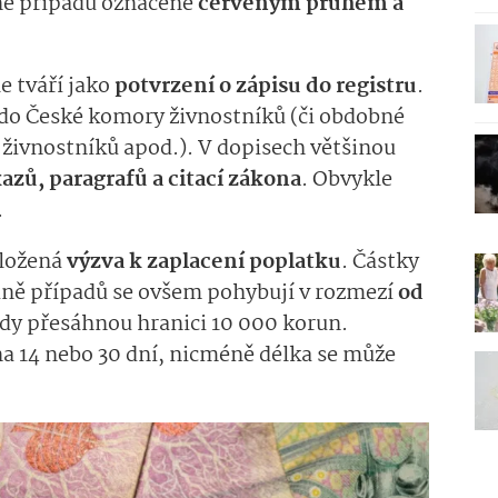
ině případů označené
červeným pruhem a
e tváří jako
potvrzení o zápisu do registru
.
s do České komory živnostníků (či obdobné
 živnostníků apod.). V dopisech většinou
azů, paragrafů a citací zákona
. Obvykle
.
iložená
výzva k zaplacení poplatku
. Částky
ině případů se ovšem pohybují v rozmezí
od
kdy přesáhnou hranici 10 000 korun.
na 14 nebo 30 dní, nicméně délka se může