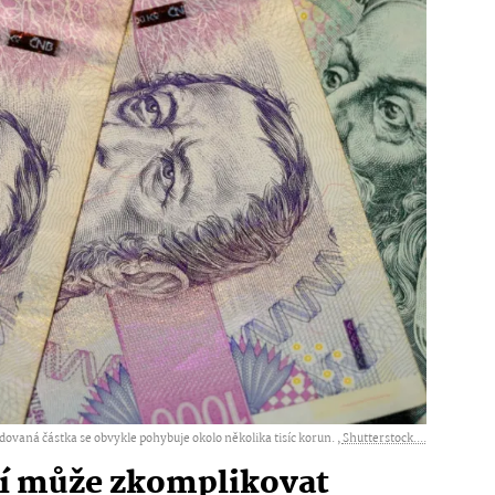
dovaná částka se obvykle pohybuje okolo několika tisíc korun. ,
Shutterstock....
ní může zkomplikovat