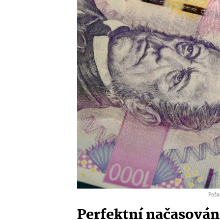
Poža
Perfektní načasová