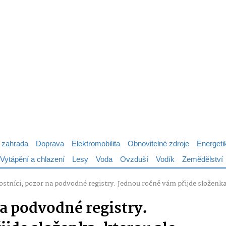
 zahrada
Doprava
Elektromobilita
Obnovitelné zdroje
Energeti
Vytápění a chlazení
Lesy
Voda
Ovzduší
Vodík
Zemědělství
ostníci, pozor na podvodné registry. Jednou ročně vám přijde složenka,
na podvodné registry.