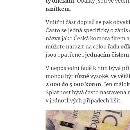
ty oficiální
. Obálky jsou ve větš
razítkem
.
Vnitřní část dopisů se pak obvykl
Často se jedná specificky o zápi
názvy jako Česká komora firem a
můžete narazit na celou řadu
odk
jsou opatřené i
jednacím číslem
V neposlední řadě k nim bývá př
mohou být různě vysoké, ve větš
2 000 do 5 000 korun
. Jen málo
Splatnost bývá často nastavena 
v jednotlivých případech lišit.