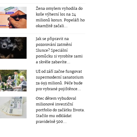
Žena omylem vyhodila do
koše výherní los na 24
milionů korun. Popeláři ho
okamžitě začali...
Jak se připravit na
pozorování zatmění
Slunce? Speciální
pomůcku si vyrobíte sami
a skvěle zabavíte...
Už od září začne fungovat
supermoderní sanatorium
za 693 milionů. Péče bude
pro vybrané pojištěnce...
Otec dětem vybudoval
milionové investiční
portfolio do začátku života.
Stačilo mu odkládat
pravidelně 500...