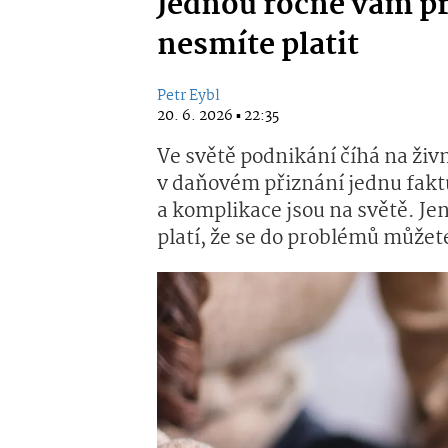
Jednou ročně vám při
nesmíte platit
Petr Eybl
20. 6. 2026 ▪ 22:35
Ve světě podnikání číhá na živ
v daňovém přiznání jednu fakt
a komplikace jsou na světě. J
platí, že se do problémů může