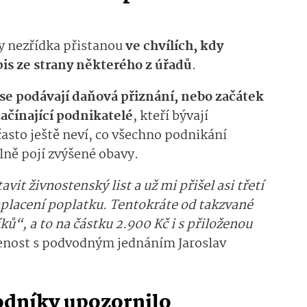
ky nezřídka přistanou
ve chvílích, kdy
pis ze strany některého z úřadů
.
se podávají daňová přiznání, nebo začátek
začínající podnikatelé
, kteří bývají
asto ještě neví, co všechno podnikání
elně pojí zvýšené obavy.
it živnostenský list a už mi přišel asi třetí
placení poplatku. Tentokráte od takzvané
ů“, a to na částku 2.900 Kč i s přiloženou
šenost s podvodným jednáním Jaroslav
odníky upozornilo