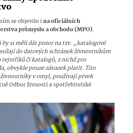
tvo
ím se objevilo i
na oficiálních
terstva průmyslu a obchodu (MPO)
.
 by si měli dát pozor na tzv. „katalogové
asílají do datových schránek živnostníkům
rejstříků či katalogů, z nichž pro
, obvykle pouze závazek platit. Tito
 živnostníky v omyl, používají prvek
ně Odbor živností a spotřebitelské