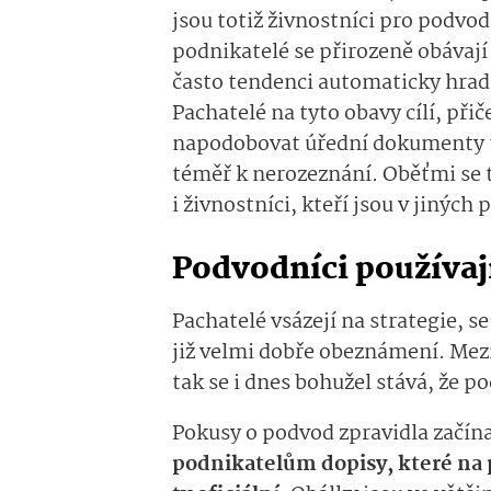
jsou totiž živnostníci pro podvo
podnikatelé se přirozeně obávají
často tendenci automaticky hradi
Pachatelé na tyto obavy cílí, při
napodobovat úřední dokumenty ta
téměř k nerozeznání. Oběťmi s
i živnostníci, kteří jsou v jiných
Podvodníci používa
Pachatelé vsázejí na strategie, s
již velmi dobře obeznámení. Mezi
tak se i dnes bohužel stává, že
Pokusy o podvod zpravidla začína
podnikatelům dopisy, které na