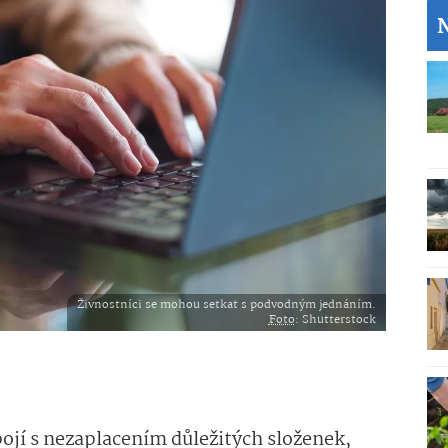
Živnostníci se mohou setkat s podvodným jednáním.
Foto
: Shutterstock
pojí s nezaplacením důležitých složenek,