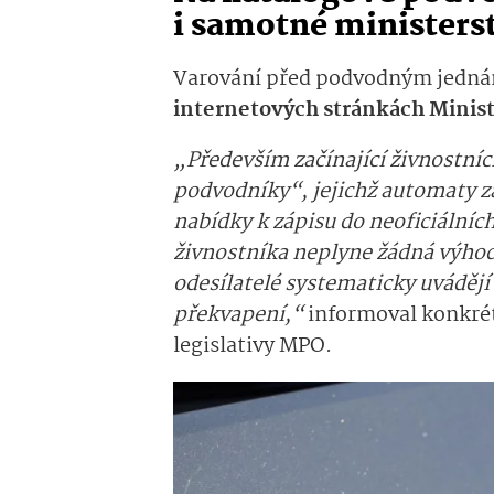
i samotné ministers
Varování před podvodným jednán
internetových stránkách Minis
„Především začínající živnostníci
podvodníky“, jejichž automaty z
nabídky k zápisu do neoficiálních 
živnostníka neplyne žádná výhoda
odesílatelé systematicky uvádějí
překvapení,“
informoval konkrét
legislativy MPO.