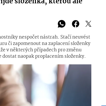
jde složenka, kterou ale
nostníky nespočet nástrah. Stačí neuvést
uru či zapomenout na zaplacení složenky
enže v některých případech pro změnu
te dostat naopak proplacením složenky.