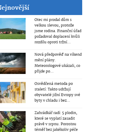
Nejnovější
Otec mi prodal dům s
velkou slevou, protože
jsme rodina. Finanční úřad
požadoval doplacení kvůli
rozdílu oproti tržní...
Nová předpověď na víkend
mění plány.
Meteorologové ukázali, co
přijde po...
Osvědčená metoda po
staletí: Takto udržují
obyvatelé jižní Evropy své
byty v chladu i bez...
Zahrádkář radí: 5 plodin,
které se vyplatí zasadit
právě v srpnu. Porostou
téměř bez jakékoliv péče