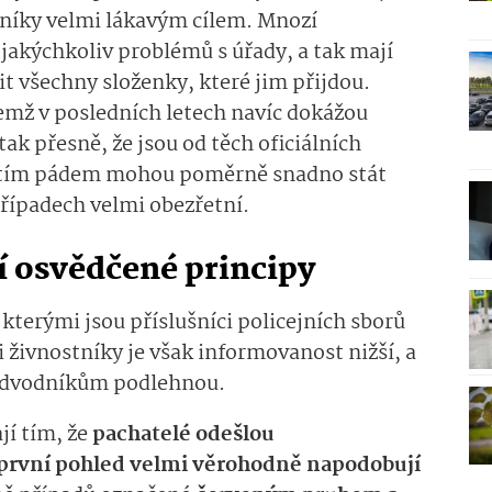
dníky velmi lákavým cílem. Mnozí
 jakýchkoliv problémů s úřady, a tak mají
t všechny složenky, které jim přijdou.
čemž v posledních letech navíc dokážou
k přesně, že jsou od těch oficiálních
e tím pádem mohou poměrně snadno stát
 případech velmi obezřetní.
jí osvědčené principy
e kterými jsou příslušníci policejních sborů
 živnostníky je však informovanost nižší, a
 podvodníkům podlehnou.
jí tím, že
pachatelé odešlou
 první pohled velmi věrohodně napodobují