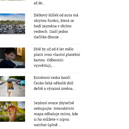
až do...
Dálkový klíček od auta má
skrytou funkci, která se
hodí zejména v těchto
vedrech. Stačí jedno
tlačítko dlouze...
Dítě by už od 8 let mělo
platit svou vlastní platební
kartou. Odborníci
vysvětlují,...
Extrémní vedra končí.
Česko čeká několik dnů
deště a výrazná změna...
Sezónní ovoce zbytečně
nekupujte. Interaktivní
mapa odhaluje místa, kde
si ho můžete v srpnu
natrhat úplně...