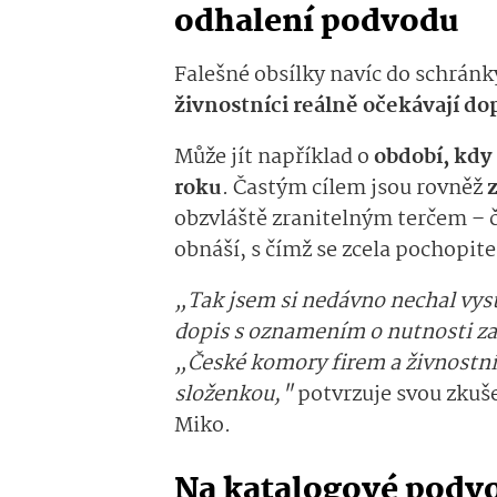
odhalení podvodu
Falešné obsílky navíc do schrán
živnostníci reálně očekávají do
Může jít například o
období, kdy 
roku
. Častým cílem jsou rovněž
obzvláště zranitelným terčem – č
obnáší, s čímž se zcela pochopit
„Tak jsem si nedávno nechal vystav
dopis s oznamením o nutnosti za
„České komory firem a živnostník
složenkou,"
pot­vrzuje svou zku
Miko.
Na katalogové podv