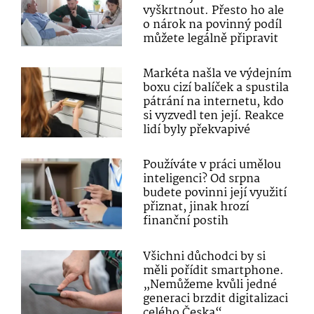
vyškrtnout. Přesto ho ale
o nárok na povinný podíl
můžete legálně připravit
Markéta našla ve výdejním
boxu cizí balíček a spustila
pátrání na internetu, kdo
si vyzvedl ten její. Reakce
lidí byly překvapivé
Používáte v práci umělou
inteligenci? Od srpna
budete povinni její využití
přiznat, jinak hrozí
finanční postih
Všichni důchodci by si
měli pořídit smartphone.
„Nemůžeme kvůli jedné
generaci brzdit digitalizaci
celého Česka“