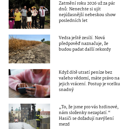
Zatmění roku 2026 už za pár
dnů: Nenechte si ujít
nejúžasnější nebeskou show
posledních let
Vedra ještě zesílí. Nová
předpověď naznačuje, že
budou padat další rekordy
Když dítě utratí peníze bez
vašeho vědomí, máte právo na
jejich vrácení. Postup je vcelku
snadný
„To, že jsme pro vás hrdinové,
nám složenky nezaplatí.“
Hasiči se dožadují navýšení
mezd