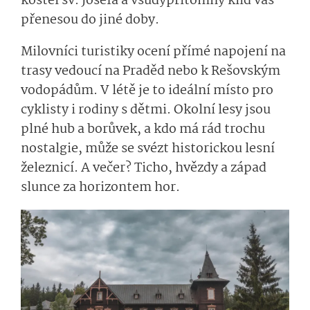
kostel sv. Josefa a všudypřítomný klid vás
přenesou do jiné doby.
Milovníci turistiky ocení přímé napojení na
trasy vedoucí na Praděd nebo k Rešovským
vodopádům. V létě je to ideální místo pro
cyklisty i rodiny s dětmi. Okolní lesy jsou
plné hub a borůvek, a kdo má rád trochu
nostalgie, může se svézt historickou lesní
železnicí. A večer? Ticho, hvězdy a západ
slunce za horizontem hor.