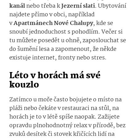
kanál
nebo třeba k
Jezerní slati
. Ubytování
najdete přímo v obci, například
v
Apartmánech Nové Chalupy
, kde se
snoubí jednoduchost s pohodlím. Večer si
tu můžete posedět u ohně, zaposlouchat se
do šumění lesa a zapomenout, že někde
existuje internet, fronty nebo stres.
Léto v horách má své
kouzlo
Zatímco u moře často bojujete o místo na
pláži nebo čekáte v restauraci na stůl, na
horách je to v létě spíše naopak. Zažijete
opravdu plnohodnotný relax v přírodě, bez
zvuků desítek či stovek křičících lidí na