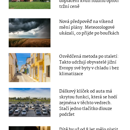
doplacení kvůli rozdílu oproti
tržní ceně
Nová předpověď na víkend
mění plány. Meteorologové
ukázali, co přijde po bouřkách
Osvědčená metoda po staletí:
Takto udržují obyvatelé jižní
Evropy své byty v chladu i bez
klimatizace
Dálkový klíček od auta má
skrytou funkci, která se hodí
zejména v těchto vedrech.
Stačí jedno tlačítko dlouze
podržet
Dítě by už od 8 let mělo platit