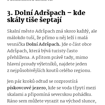
3. Dolní Adršpach – kde
skály tiše šeptají
Skalní město Adršpach zná skoro každý, ale
málokdo tuší, že přímo u něj leží i malá
vesnička
Dolní Adršpach.
Jde o část obce
Adršpach, která bývá turisty často
přehlížena. A přitom právě tady, mimo
hlavní proudy výletníků, najdete jeden
z nejpůsobivějších koutů celého regionu.
Jen pár kroků odtud se rozprostírá
pískovcové jezero
, kde se voda třpytí mezi
skalami a připomíná severskou pohádku.
Ráno sem můžete vyrazit na východ slunce,