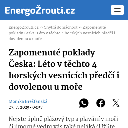
Toggl
navig
EnergoZrouti.cz
»
Chytrá domácnost
»
Zapomenuté
poklady Česka: Léto v těchto 4 horských vesnicích předčí i
dovolenou u moře
Zapomenuté poklady
Česka: Léto v těchto 4
horských vesnicích předčí i
dovolenou u moře
Monika Brešťanská
27. 7. 2025 ▪ 03:57
Nejste úplně plážový typ a plavání v moři
či úmorné vedro vás také neláká? Užijte