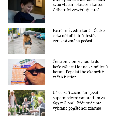
svou vlastní platební kartou.
Odborníci vysvětlují, proč
Extrémní vedra končí. Česko
čeká několik dnů deště a
výrazná změna počasí
Žena omylem vyhodila do
koše výherní los na 24 milionů
korun. Popeláři ho okamžitě
začali hledat
Už od září začne fungovat
supermoderní sanatorium za
693 milionů. Péče bude pro
vybrané pojištěnce zdarma