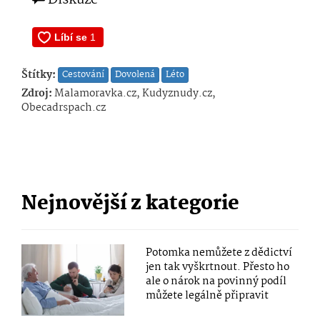
Diskuze
Štítky:
Cestování
Dovolená
Léto
Zdroj:
Malamoravka.cz, Kudyznudy.cz,
Obecadrspach.cz
Nejnovější z kategorie
Potomka nemůžete z dědictví
jen tak vyškrtnout. Přesto ho
ale o nárok na povinný podíl
můžete legálně připravit