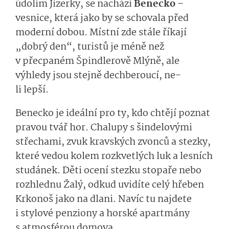
údolím Jizerky, se nachází
Benecko
–
vesnice, která jako by se schovala před
moderní dobou. Místní zde stále říkají
„dobrý den“, turistů je méně než
v přecpaném Špindlerově Mlýně, ale
výhledy jsou stejně dechberoucí, ne-
li lepší.
Benecko je ideální pro ty, kdo chtějí poznat
pravou tvář hor. Chalupy s šindelovými
střechami, zvuk kravských zvonců a stezky,
které vedou kolem rozkvetlých luk a lesních
studánek. Děti ocení stezku stopaře nebo
rozhlednu Žalý, odkud uvidíte celý hřeben
Krkonoš jako na dlani. Navíc tu najdete
i stylové penziony a horské apartmány
s atmosférou domova.