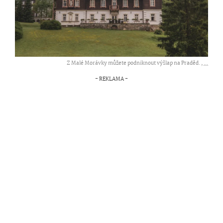
Z Malé Morávky můžete podniknout výšlap na Praděd. ,
...