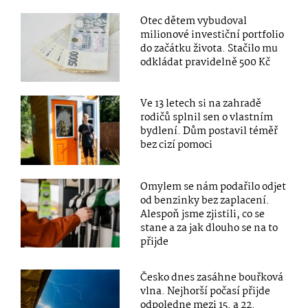
Otec dětem vybudoval
milionové investiční portfolio
do začátku života. Stačilo mu
odkládat pravidelně 500 Kč
Ve 13 letech si na zahradě
rodičů splnil sen o vlastním
bydlení. Dům postavil téměř
bez cizí pomoci
Omylem se nám podařilo odjet
od benzinky bez zaplacení.
Alespoň jsme zjistili, co se
stane a za jak dlouho se na to
přijde
Česko dnes zasáhne bouřková
vlna. Nejhorší počasí přijde
odpoledne mezi 15. a 22.