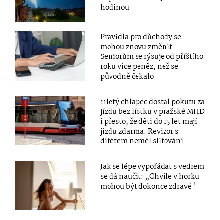
hodinou
Pravidla pro důchody se
mohou znovu změnit.
Seniorům se rýsuje od příštího
roku více peněz, než se
původně čekalo
11letý chlapec dostal pokutu za
jízdu bez lístku v pražské MHD
i přesto, že děti do 15 let mají
jízdu zdarma. Revizor s
dítětem neměl slitování
Jak se lépe vypořádat s vedrem
se dá naučit: „Chvíle v horku
mohou být dokonce zdravé"