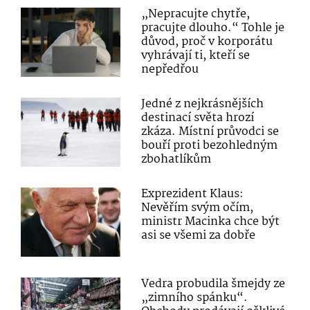
„Nepracujte chytře,
pracujte dlouho.“ Tohle je
důvod, proč v korporátu
vyhrávají ti, kteří se
nepředřou
Jedné z nejkrásnějších
destinací světa hrozí
zkáza. Místní průvodci se
bouří proti bezohledným
zbohatlíkům
Exprezident Klaus:
Nevěřím svým očím,
ministr Macinka chce být
asi se všemi za dobře
Vedra probudila šmejdy ze
„zimního spánku“.