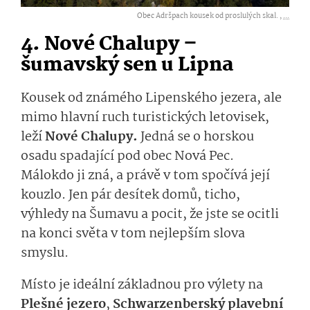
Obec Adršpach kousek od proslulých skal. ,
...
4. Nové Chalupy –
šumavský sen u Lipna
Kousek od známého Lipenského jezera, ale
mimo hlavní ruch turistických letovisek,
leží
Nové Chalupy.
Jedná se o horskou
osadu spadající pod obec Nová Pec.
Málokdo ji zná, a právě v tom spočívá její
kouzlo. Jen pár desítek domů, ticho,
výhledy na Šumavu a pocit, že jste se ocitli
na konci světa v tom nejlepším slova
smyslu.
Místo je ideální základnou pro výlety na
Plešné jezero
,
Schwarzenberský plavební