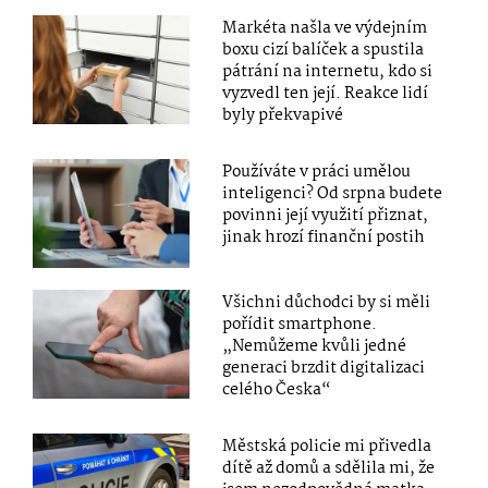
Markéta našla ve výdejním
boxu cizí balíček a spustila
pátrání na internetu, kdo si
vyzvedl ten její. Reakce lidí
byly překvapivé
Používáte v práci umělou
inteligenci? Od srpna budete
povinni její využití přiznat,
jinak hrozí finanční postih
Všichni důchodci by si měli
pořídit smartphone.
„Nemůžeme kvůli jedné
generaci brzdit digitalizaci
celého Česka“
Městská policie mi přivedla
dítě až domů a sdělila mi, že