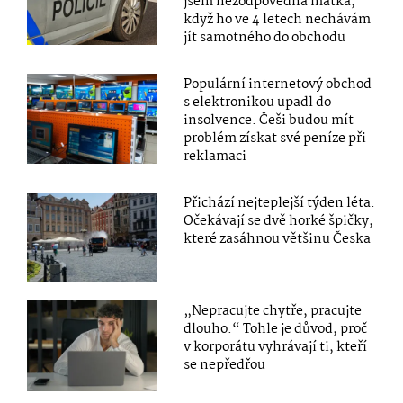
jsem nezodpovědná matka,
když ho ve 4 letech nechávám
jít samotného do obchodu
Populární internetový obchod
s elektronikou upadl do
insolvence. Češi budou mít
problém získat své peníze při
reklamaci
Přichází nejteplejší týden léta:
Očekávají se dvě horké špičky,
které zasáhnou většinu Česka
„Nepracujte chytře, pracujte
dlouho.“ Tohle je důvod, proč
v korporátu vyhrávají ti, kteří
se nepředřou