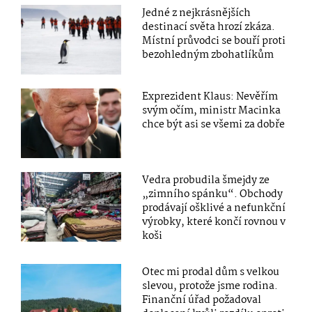
Jedné z nejkrásnějších
destinací světa hrozí zkáza.
Místní průvodci se bouří proti
bezohledným zbohatlíkům
Exprezident Klaus: Nevěřím
svým očím, ministr Macinka
chce být asi se všemi za dobře
Vedra probudila šmejdy ze
„zimního spánku“. Obchody
prodávají ošklivé a nefunkční
výrobky, které končí rovnou v
koši
Otec mi prodal dům s velkou
slevou, protože jsme rodina.
Finanční úřad požadoval