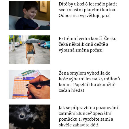
Dítě by už od 8 let mělo platit
svou vlastní platební kartou.
Odborníci vysvětlují, proč
Extrémní vedra končí. Česko
čeká několik dnů deště a
výrazná změna počasí
Žena omylem vyhodila do
koše výherní los na 24 milionů
korun. Popeláři ho okamžitě
začali hledat
Jak se připravit na pozorování
zatmění Slunce? Speciální
pomůcku si vyrobíte sami a
skvěle zabavíte děti