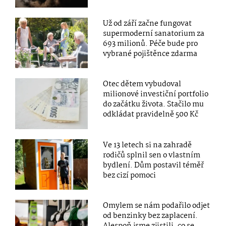
Už od září začne fungovat
supermoderní sanatorium za
693 milionů. Péče bude pro
vybrané pojištěnce zdarma
Otec dětem vybudoval
milionové investiční portfolio
do začátku života. Stačilo mu
odkládat pravidelně 500 Kč
Ve 13 letech si na zahradě
rodičů splnil sen o vlastním
bydlení. Dům postavil téměř
bez cizí pomoci
Omylem se nám podařilo odjet
od benzinky bez zaplacení.
Alespoň jsme zjistili, co se