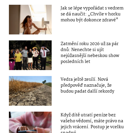
Jak se lépe vypořádat s vedrem
se dá naučit: „Chvíle v horku
mohou být dokonce zdravé"
Zatmění roku 2026 už za pár
dnů: Nenechte si ujít
nejúžasnější nebeskou show
posledních let
Vedra ještě zesílí. Nová
předpověď naznačuje, že
budou padat další rekordy
Když dítě utratí peníze bez
vašeho vědomí, máte právo na
jejich vrácení. Postup je vcelku