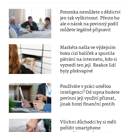
Potomka nemůžete z dědictví
jen tak vyškrtnout. Přesto ho
ale o nárok na povinný podíl
můžete legálně připravit
Markéta našla ve výdejním
boxu cizí balíček a spustila
pátrání na internetu, kdo si
vyzvedl ten její. Reakce lidí
byly překvapivé
Používáte v práci umělou
inteligenci? Od srpna budete
povinni její využití přiznat,
jinak hrozí finanční postih
Všichni důchodci by si měli
pořídit smartphone.