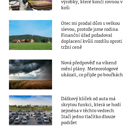
výrobky, které končí rovnou v
koši
Otec mi prodal dům s velkou
slevou, protože jsme rodina.
Finanční úřad požadoval
doplacení kvůli rozdílu oproti
tržní ceně
Nová předpověď na víkend
mění plány. Meteorologové
ukázali, co přijde po bouřkách
Dálkový klíček od auta má
skrytou funkci, která se hodí
zejména v těchto vedrech.
Stačí jedno tlačítko dlouze
podržet