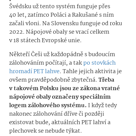
Švédsku už tento systém funguje přes
40 let, zatímco Poláci a Rakušané s ním
začali vloni. Na Slovensku funguje od roku
2022.
Nápojové obaly se vrací celkem
v 18 státech Evropské unie.
Někteří Češi už každopádně s budoucím
zálohováním počítají, a tak
po stovkách
hromadí PET lahve
. Tahle jejich aktivita je
ovšem pravděpodobně zbytečná.
Třeba
v takovém Polsku jsou ze zákona vratné
nápojové obaly označeny speciálním
logem zálohového systému.
I když tedy
nakonec zálohování dříve či později
existovat bude, aktuálních PET lahví a
plechovek se nebude týkat.