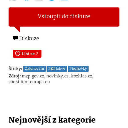
Vstoupit do diskuze
Diskuze
Štítky:
Zálohování
PET lahve
Plechovky
Zdroj:
mzp.gov.cz, novinky.cz, irozhlas.cz,
consilium.europa.eu
Nejnovější z kategorie