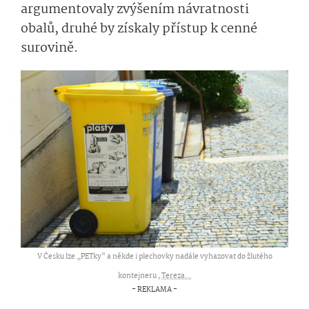
argumentovaly zvýšením návratnosti
obalů, druhé by získaly přístup k cenné
surovině.
V Česku lze „PETky" a někde i plechovky nadále vyhazovat do žlutého
kontejneru ,
Tereza...