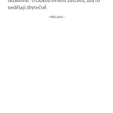
skladovat. Otázkou ovšem zůstává, zda to
nedělají zbytečně.