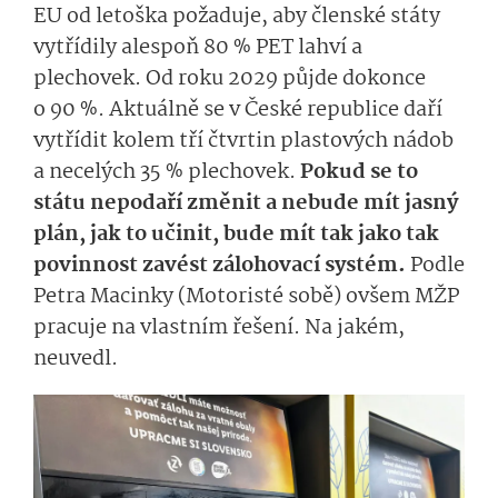
EU od letoška požaduje, aby členské státy
vytřídily alespoň 80 % PET lahví a
plechovek. Od roku 2029 půjde dokonce
o 90 %. Aktuálně se v České republice daří
vytřídit kolem tří čtvrtin plastových nádob
a necelých 35 % plechovek.
Pokud se to
státu nepodaří změnit a nebude mít jasný
plán, jak to učinit, bude mít tak jako tak
povinnost zavést zálohovací systém.
Podle
Petra Macinky (Motoristé sobě) ovšem MŽP
pracuje na vlastním řešení. Na jakém,
neuvedl.