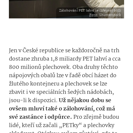
Zálohování PET lahví se (zřejmě) blíží
Foto
: Shutterstock
Jen v České republice se každoročně na trh
dostane zhruba 1,8 miliardy PET lahví a cca
800 milionů plechovek. Oba druhy těchto
nápojových obalů lze v řadě obcí házet do
žlutého kontejneru a plechovek se lze
zbavit i ve speciálních šedých nádobách,
jsou-li k dispozici.
Už nějakou dobu se
ovšem mluví také o zálohování, což má
své zastánce i odpůrce.
Pro zřejmě budou
lidé, kteří už začali „PETky“ a plechovky