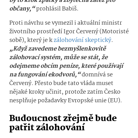
by to krok zpátky a zbytečná zátěž pro
občany,“
prohlásil Babiš.
Proti návrhu se vymezil i aktuální ministr
životního prostředí Igor Červený (Motoristé
sobě), který je k
zálohování skeptický
.
„Když zavedeme bezmyšlenkovitě
zálohovací systém, může se stát, že
odejmeme obcím peníze, které používají
na fungování ekodvorů,“
domnívá se
Červený. Přesto bude tato vláda muset
nějaké kroky učinit, protože zatím Česko
nesplňuje požadavky Evropské unie (EU).
Budoucnost zřejmě bude
patřit zálohování