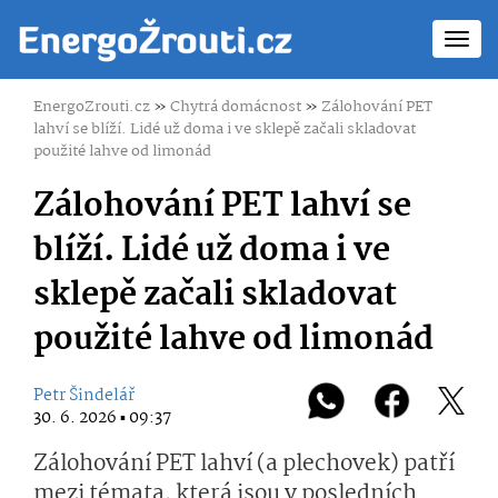
Toggl
navig
EnergoZrouti.cz
»
Chytrá domácnost
»
Zálohování PET
lahví se blíží. Lidé už doma i ve sklepě začali skladovat
použité lahve od limonád
Zálohování PET lahví se
blíží. Lidé už doma i ve
sklepě začali skladovat
použité lahve od limonád
Petr Šindelář
30. 6. 2026 ▪ 09:37
Zálohování PET lahví (a plechovek) patří
mezi témata, která jsou v posledních