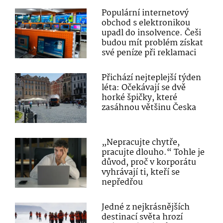
Populární internetový
obchod s elektronikou
upadl do insolvence. Češi
budou mít problém získat
své peníze při reklamaci
Přichází nejteplejší týden
léta: Očekávají se dvě
horké špičky, které
zasáhnou většinu Česka
„Nepracujte chytře,
pracujte dlouho.“ Tohle je
důvod, proč v korporátu
vyhrávají ti, kteří se
nepředřou
Jedné z nejkrásnějších
destinací světa hrozí