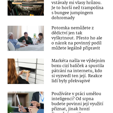
vstávaly mi vlasy hrůzou.
Je to horší než trampolína
s bungee jumpingem
dohromady
Potomka nemůžete z
dědictví jen tak
vyškrtnout. Přesto ho ale
o nárok na povinný podíl
můžete legálně připravit
Markéta našla ve výdejním
boxu cizí balíček a spustila
pátrání na internetu, kdo
si vyzvedl ten její. Reakce
lidí byly překvapivé
Používáte v práci umělou
inteligenci? Od srpna
budete povinni její využití
přiznat, jinak hrozí