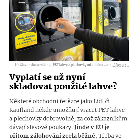
Na Slovensku se zálohují PET lahve a plechovky od 1. ledna 2022 ,
Aflexis /...
Vyplatí se už nyní
skladovat použité lahve?
Některé obchodní řetězce jako Lidl či
Kaufland někde umožňují vracet PET lahve
a plechovky dobrovolně, za což zákazníkům
dávají slevové poukazy.
Jinde v EU je
přitom zálohování zcela běžné.
Třeba ve