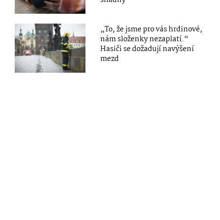
snadný
„To, že jsme pro vás hrdinové,
nám složenky nezaplatí.“
Hasiči se dožadují navýšení
mezd