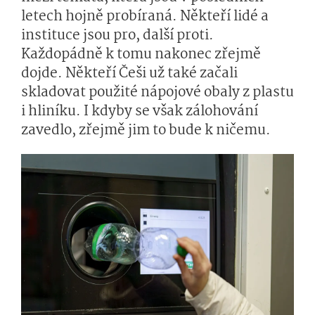
letech hojně probíraná. Někteří lidé a
instituce jsou pro, další proti.
Každopádně k tomu nakonec zřejmě
dojde. Někteří Češi už také začali
skladovat použité nápojové obaly z plastu
i hliníku. I kdyby se však zálohování
zavedlo, zřejmě jim to bude k ničemu.