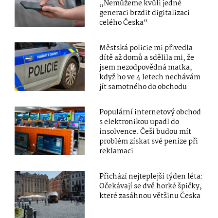
„Nemůžeme kvůli jedné
generaci brzdit digitalizaci
celého Česka“
Městská policie mi přivedla
dítě až domů a sdělila mi, že
jsem nezodpovědná matka,
když ho ve 4 letech nechávám
jít samotného do obchodu
Populární internetový obchod
s elektronikou upadl do
insolvence. Češi budou mít
problém získat své peníze při
reklamaci
Přichází nejteplejší týden léta:
Očekávají se dvě horké špičky,
které zasáhnou většinu Česka