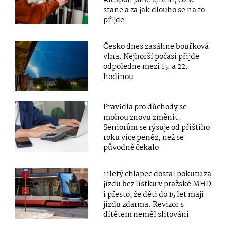
stane a za jak dlouho se na to
přijde
Česko dnes zasáhne bouřková
vlna. Nejhorší počasí přijde
odpoledne mezi 15. a 22.
hodinou
Pravidla pro důchody se
mohou znovu změnit.
Seniorům se rýsuje od příštího
roku více peněz, než se
původně čekalo
11letý chlapec dostal pokutu za
jízdu bez lístku v pražské MHD
i přesto, že děti do 15 let mají
jízdu zdarma. Revizor s
dítětem neměl slitování