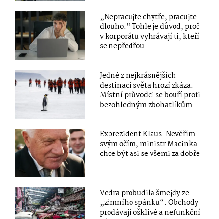
„Nepracujte chytře, pracujte
dlouho.“ Tohle je důvod, proč
v korporátu vyhrávají ti, kteří
se nepředřou
Jedné z nejkrásnějších
destinací světa hrozí zkáza.
Místní průvodci se bouří proti
bezohledným zbohatlíkům
Exprezident Klaus: Nevěřím
svým očím, ministr Macinka
chce být asi se všemi za dobře
Vedra probudila šmejdy ze
„zimního spánku“. Obchody
prodávají ošklivé a nefunkční