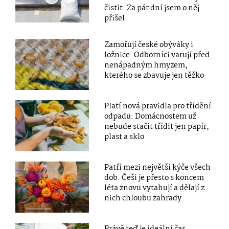
čistit. Za pár dní jsem o něj
přišel
Zamořují české obýváky i
ložnice: Odborníci varují před
nenápadným hmyzem,
kterého se zbavuje jen těžko
Platí nová pravidla pro třídění
odpadu: Domácnostem už
nebude stačit třídit jen papír,
plast a sklo
Patří mezi největší kýče všech
dob. Češi je přesto s koncem
léta znovu vytahují a dělají z
nich chloubu zahrady
Právě teď je ideální čas