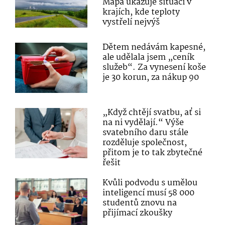
Mapa ukazuje situaci v
krajích, kde teploty
vystřelí nejvýš
Dětem nedávám kapesné,
ale udělala jsem „ceník
služeb“. Za vynesení koše
je 30 korun, za nákup 90
„Když chtějí svatbu, ať si
na ni vydělají.“ Výše
svatebního daru stále
rozděluje společnost,
přitom je to tak zbytečné
řešit
Kvůli podvodu s umělou
inteligencí musí 58 000
studentů znovu na
přijímací zkoušky