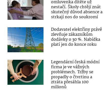
omluvenka dítěte už
nestačí. Školy chtějí znát
skutečný důvod absence a
strkají nos do soukromí
Dodavatel elektřiny právě
zlevňuje zákazníkům
dodávky o 30 %. Nabídka
platí jen do konce roku
Legendární česká módní
firma je ve vážných
problémech. Tržby se
propadly o čtvrtinu a
ztráta přesáhla 100
milionů