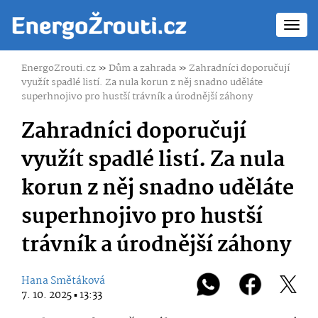
Toggl
navig
EnergoZrouti.cz
»
Dům a zahrada
»
Zahradníci doporučují
využít spadlé listí. Za nula korun z něj snadno uděláte
superhnojivo pro hustší trávník a úrodnější záhony
Zahradníci doporučují
využít spadlé listí. Za nula
korun z něj snadno uděláte
superhnojivo pro hustší
trávník a úrodnější záhony
Hana Smětáková
7. 10. 2025 ▪ 13:33