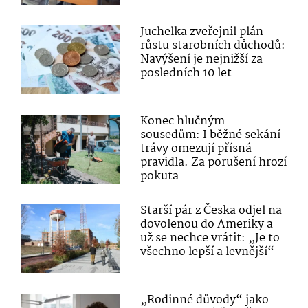
Juchelka zveřejnil plán
růstu starobních důchodů:
Navýšení je nejnižší za
posledních 10 let
Konec hlučným
sousedům: I běžné sekání
trávy omezují přísná
pravidla. Za porušení hrozí
pokuta
Starší pár z Česka odjel na
dovolenou do Ameriky a
už se nechce vrátit: „Je to
všechno lepší a levnější“
„Rodinné důvody“ jako