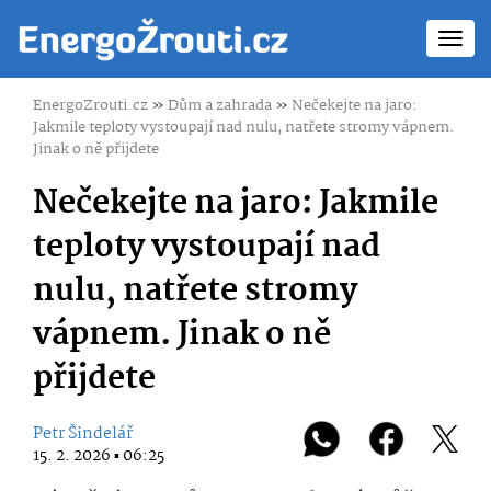
Toggl
navig
EnergoZrouti.cz
»
Dům a zahrada
»
Nečekejte na jaro:
Jakmile teploty vystoupají nad nulu, natřete stromy vápnem.
Jinak o ně přijdete
Nečekejte na jaro: Jakmile
teploty vystoupají nad
nulu, natřete stromy
vápnem. Jinak o ně
přijdete
Petr Šindelář
15. 2. 2026 ▪ 06:25