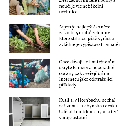
Děti zabaví na celé hodiny a
naučí je víc než školní
učebnice
Srpen je nejlepší čas něco
zasadit: 5 druhů zeleniny,
které stihnou ještě vyrůst a
zvládne je vypěstovat i amatér
Obce dávají ke kontejnerům
skryté kamery a nepořádné
občany pak zveřejňují na
internetu jako odstrašující
příklady
Kutil si v Hornbachu nechal
seříznout kuchyňskou desku.
Udělal komickou chybu a teď
varuje ostatní