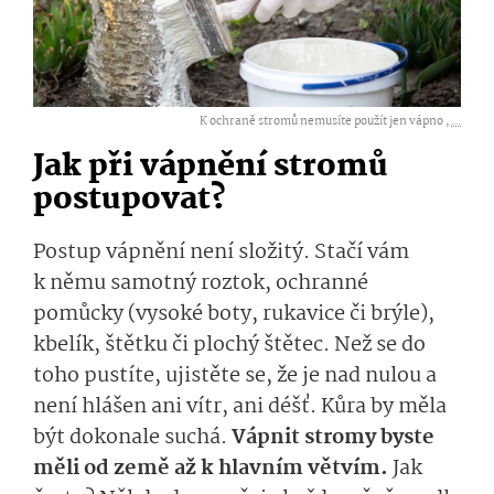
K ochraně stromů nemusíte použít jen vápno ,
...
Jak při vápnění stromů
postupovat?
Postup vápnění není složitý. Stačí vám
k němu samotný roztok, ochranné
pomůcky (vysoké boty, rukavice či brýle),
kbelík, štětku či plochý štětec. Než se do
toho pustíte, ujistěte se, že je nad nulou a
není hlášen ani vítr, ani déšť. Kůra by měla
být dokonale suchá.
Vápnit stromy byste
měli od země až k hlavním větvím.
Jak