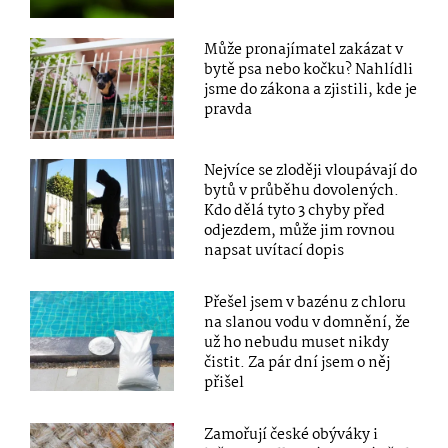
Může pronajímatel zakázat v
bytě psa nebo kočku? Nahlídli
jsme do zákona a zjistili, kde je
pravda
Nejvíce se zloději vloupávají do
bytů v průběhu dovolených.
Kdo dělá tyto 3 chyby před
odjezdem, může jim rovnou
napsat uvítací dopis
Přešel jsem v bazénu z chloru
na slanou vodu v domnění, že
už ho nebudu muset nikdy
čistit. Za pár dní jsem o něj
přišel
Zamořují české obýváky i