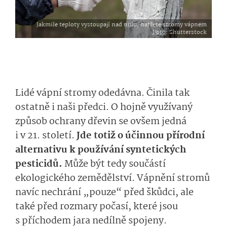
Jakmile teploty vystoupají nad nulu, natřete stromy vápnem
Foto
: Shutterstock
Lidé vápní stromy odedávna. Činila tak
ostatně i naši předci. O hojně využívaný
způsob ochrany dřevin se ovšem jedná
i v 21. století.
Jde totiž o účinnou přírodní
alternativu k používání syntetických
pesticidů.
Může být tedy součástí
ekologického zemědělství. Vápnění stromů
navíc nechrání „pouze“ před škůdci, ale
také před rozmary počasí, které jsou
s příchodem jara nedílně spojeny.