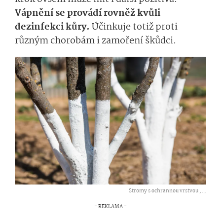
Vápnění se provádí rovněž kvůli
dezinfekci kůry.
Účinkuje totiž proti
různým chorobám i zamoření škůdci.
Stromy s ochrannou vrstvou ,
...