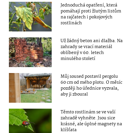
Jednoduchá opatření, která
pomáhají proti žlutým listům
na rajčatech i pokojových
rostlinách
Už žádný beton ani dlažba. Na
zahrady se vrací materiál
oblíbený v 60. letech
minulého století
Můj soused postavil pergolu
60 cm od mého plotu. O měsíc
později ho úřednice vyzvala,
aby ji zboural
Těmto rostlinám se ve vaší
zahradě vyhněte. Jsou sice
krásné, ale úplné magnety na
klíšťata