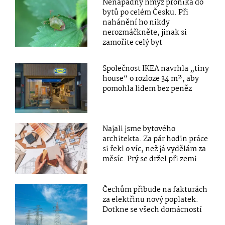
Nenápadný hmyz proniká do
bytů po celém Česku. Při
nahánění ho nikdy
nerozmáčkněte, jinak si
zamoříte celý byt
Společnost IKEA navrhla „tiny
house“ o rozloze 34 m², aby
pomohla lidem bez peněz
Najali jsme bytového
architekta. Za pár hodin práce
si řekl o víc, než já vydělám za
měsíc. Prý se držel při zemi
Čechům přibude na fakturách
za elektřinu nový poplatek.
Dotkne se všech domácností