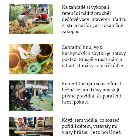
Na zahradě si vykopali
retenční nádrž pro sběr
dešťové vody. Stavební úřad to
zjistil a nařídil, ať ji okamžitě
zakopou
Zahradní hnojivo z
kuchyňských zbytků je hotový
poklad: Prospěje rostlinám a
odradí slimáky i další škůdce
Konec hlučným sousedům: I
běžné sekání trávy omezují
přísná pravidla. Za porušení
hrozí pokuta
Když jsem viděla, co soused
pořídil dětem, vstávaly mi
vlasy hrůzou. Je to horší než