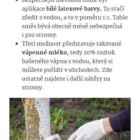
Bezpečnější metodou může být
aplikace
bílé latexové barvy.
Tu stačí
zředit s vodou, a to v poměru 1:1. Tahle
směs bývá obecně méně nebezpečná
i pro stromy.
Třetí možnost představuje takzvané
vápenné mléko
, tedy 20% roztok
hašeného vápna s vodou, který si
můžete pořídit v obchodech. Zde
ostatně najdete i další nátěry na
stromy.