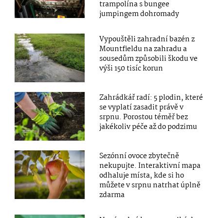
trampolína s bungee
jumpingem dohromady
Vypouštěli zahradní bazén z
Mountfieldu na zahradu a
sousedům způsobili škodu ve
výši 150 tisíc korun
Zahrádkář radí: 5 plodin, které
se vyplatí zasadit právě v
srpnu. Porostou téměř bez
jakékoliv péče až do podzimu
Sezónní ovoce zbytečně
nekupujte. Interaktivní mapa
odhaluje místa, kde si ho
můžete v srpnu natrhat úplně
zdarma