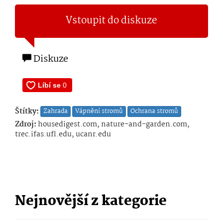
Vstoupit do diskuze
Diskuze
Štítky:
Zahrada
Vápnění stromů
Ochrana stromů
Zdroj:
housedigest.com, nature-and-garden.com,
trec.ifas.ufl.edu, ucanr.edu
Nejnovější z kategorie