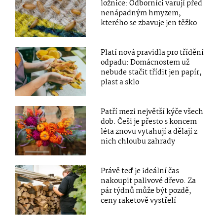
ložnice: Odborníci varují před
nenápadným hmyzem,
kterého se zbavuje jen těžko
Platí nová pravidla pro třídění
odpadu: Domácnostem už
nebude stačit třídit jen papír,
plast a sklo
Patří mezi největší kýče všech
dob. Češi je přesto s koncem
léta znovu vytahují a dělají z
nich chloubu zahrady
Právě teď je ideální čas
nakoupit palivové dřevo. Za
pár týdnů může být pozdě,
ceny raketově vystřelí