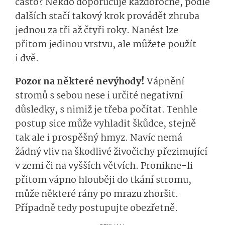
často? Někdo doporučuje každoročně, podle
dalších stačí takový krok provádět zhruba
jednou za tři až čtyři roky. Nanést lze
přitom jedinou vrstvu, ale můžete použít
i dvě.
Pozor na některé nevýhody!
Vápnění
stromů s sebou nese i určité negativní
důsledky, s nimiž je třeba počítat. Tenhle
postup sice může vyhladit škůdce, stejně
tak ale i prospěšný hmyz. Navíc nemá
žádný vliv na škodlivé živočichy přezimující
v zemi či na vyšších větvích. Pronikne-li
přitom vápno hlouběji do tkání stromu,
může některé rány po mrazu zhoršit.
Případně tedy postupujte obezřetně.