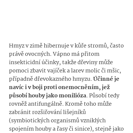
Hmyz v zimě hibernuje v kůře stromů, často
právě ovocných. Vápno má přitom
insekticidní účinky, takže dřeviny může
pomoci zbavit vajíček a larev molic či mšic,
případně dřevokazného hmyzu.
Účinné je
navíc i v boji proti onemocněním, jež
působí houby jako monilióza
. Působí tedy
rovněž antifungálně. Kromě toho může
zabránit rozšiřování lišejníků
(symbiotických organismů vzniklých
spojením houby a řasy či sinice), stejně jako