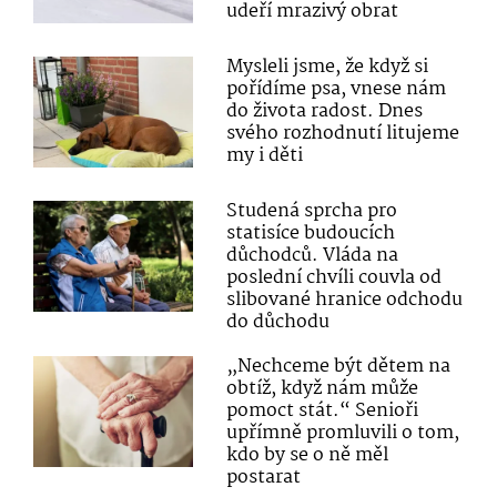
udeří mrazivý obrat
Mysleli jsme, že když si
pořídíme psa, vnese nám
do života radost. Dnes
svého rozhodnutí litujeme
my i děti
Studená sprcha pro
statisíce budoucích
důchodců. Vláda na
poslední chvíli couvla od
slibované hranice odchodu
do důchodu
„Nechceme být dětem na
obtíž, když nám může
pomoct stát.“ Senioři
upřímně promluvili o tom,
kdo by se o ně měl
postarat