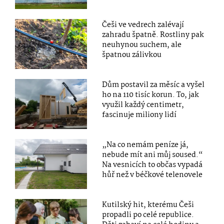
Češi ve vedrech zalévají
zahradu špatně. Rostliny pak
neuhynou suchem, ale
špatnou zálivkou
Dům postavil za měsíc a vyšel
ho na 110 tisíc korun. To, jak
využil každý centimetr,
fascinuje miliony lidí
„Na co nemám peníze já,
nebude mít ani můj soused.“
Na vesnicích to občas vypadá
hůř než v béčkové telenovele
Kutilský hit, kterému Češi
propadli po celé republice.