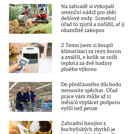
Na zahradě si vykopali
retenční nádrž pro sběr
dešťové vody. Stavební
úřad to zjistil a nařídil, ať ji
okamžitě zakopou
Z Temu jsem si koupil
klimatizaci za 1999 korun
a změřil, o kolik se sníží
teplota za dvě hodiny
plného výkonu
Do předčasného důchodu
nemusíte spěchat. Úřad
práce vám může až 11
měsíců vyplácet podporu
vyšší než penze
Zahradní hnojivo z
kuchyňských zbytků je