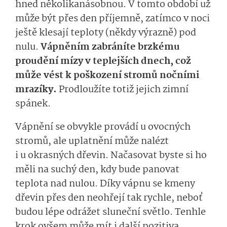
hned několikanásobnou. V tomto období už
může být přes den příjemně, zatímco v noci
ještě klesají teploty (někdy výrazně) pod
nulu.
Vápněním zabráníte brzkému
proudění mízy v teplejších dnech, což
může vést k poškození stromů nočními
mrazíky.
Prodloužíte totiž jejich zimní
spánek.
Vápnění se obvykle provádí u ovocných
stromů, ale uplatnění může nalézt
i u okrasných dřevin. Načasovat byste si ho
měli na suchý den, kdy bude panovat
teplota nad nulou. Díky vápnu se kmeny
dřevin přes den neohřejí tak rychle, neboť
budou lépe odrážet sluneční světlo. Tenhle
krok ovšem může mít i další pozitiva.