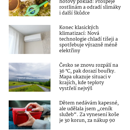
hotový poklad: Prospěje
rostlinám a odradí slimáky
i další škůdce
Konec klasických
klimatizací: Nová
technologie chladí tišeji a
spotřebuje výrazně méně
elektřiny
Česko se znovu rozpálí na
36 °C, pak dorazí bouřky.
Mapa ukazuje situaci v
krajích, kde teploty
vystřelí nejvýš
Dětem nedávám kapesné,
ale udělala jsem „ceník
služeb“. Za vynesení koše
je 30 korun, za nákup 90