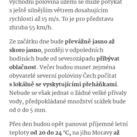
východní polovina území se může potýkat
s ještě silnějším větrem dosahujícím
rychlosti až 15 m/s. To je pro představu
zhruba 55 km/h.
Ze začátku dne bude
převážně jasno až
skoro jasno
, později v odpoledních
hodinách bude od severozápadu
přibývat
oblačnost
. Večer budou muset zejména
obyvatelé severní poloviny Čech počítat
s lokálně se vyskytujícími přeháňkami
.
Nebude se však jednat o žádné velké přívaly
vody, předpokládané množství srážek bude
od 0 do 5 mm.
Přes den budou opět panovat příjemné letní
teploty
od 20 do 24 °C,
na jihu Moravy
až