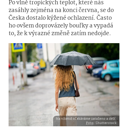
Po vlně tropických teplot, které nás
zasáhly zejména na konci června, se do
Česka dostalo kýžené ochlazení. Často
ho ovšem doprovázely bouřky a vypadá
to, že k výrazné změně zatím nedojde.
Na víkend očekáváme zataženo a déšť.
Foto
: Shutterstock