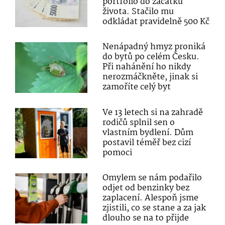
portfolio do začátku
života. Stačilo mu
odkládat pravidelně 500 Kč
Nenápadný hmyz proniká
do bytů po celém Česku.
Při nahánění ho nikdy
nerozmáčkněte, jinak si
zamoříte celý byt
Ve 13 letech si na zahradě
rodičů splnil sen o
vlastním bydlení. Dům
postavil téměř bez cizí
pomoci
Omylem se nám podařilo
odjet od benzinky bez
zaplacení. Alespoň jsme
zjistili, co se stane a za jak
dlouho se na to přijde