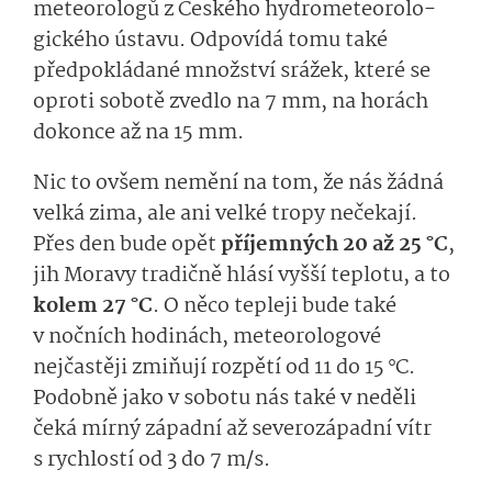
meteorologů z Českého hydrometeorolo­
gického ústavu. Odpovídá tomu také
předpokládané množství srážek, které se
oproti sobotě zvedlo na 7 mm, na horách
dokonce až na 15 mm.
Nic to ovšem nemění na tom, že nás žádná
velká zima, ale ani velké tropy nečekají.
Přes den bude opět
příjemných 20 až 25 °C
,
jih Moravy tradičně hlásí vyšší teplotu, a to
kolem 27 °C
. O něco tepleji bude také
v nočních hodinách, meteorologové
nejčastěji zmiňují rozpětí od 11 do 15 °C.
Podobně jako v sobotu nás také v neděli
čeká mírný západní až severozápadní vítr
s rychlostí od 3 do 7 m/s.