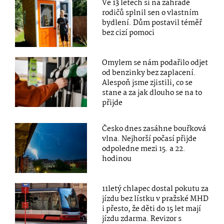
Ve 13 letech si na zahradě
rodičů splnil sen o vlastním
bydlení. Dům postavil téměř
bez cizí pomoci
Omylem se nám podařilo odjet
od benzinky bez zaplacení.
Alespoň jsme zjistili, co se
stane a za jak dlouho se na to
přijde
Česko dnes zasáhne bouřková
vlna. Nejhorší počasí přijde
odpoledne mezi 15. a 22.
hodinou
11letý chlapec dostal pokutu za
jízdu bez lístku v pražské MHD
i přesto, že děti do 15 let mají
jízdu zdarma. Revizor s