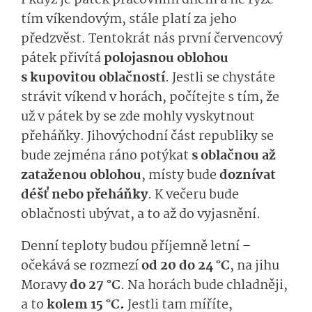
I když je pátek pracovním dnem a ne ryze
tím víkendovým, stále platí za jeho
předzvěst. Tentokrát nás první červencový
pátek přivítá
polojasnou oblohou
s kupovitou oblačností
. Jestli se chystáte
strávit víkend v horách, počítejte s tím, že
už v pátek by se zde mohly vyskytnout
přeháňky. Jihovýchodní část republiky se
bude zejména ráno potýkat
s oblačnou až
zataženou oblohou
, místy bude
doznívat
déšť nebo přeháňky
. K večeru bude
oblačnosti ubývat, a to až do vyjasnění.
Denní teploty budou příjemně letní –
očekává se rozmezí
od 20 do 24 °C
, na jihu
Moravy
do 27 °C
. Na horách bude chladněji,
a to
kolem 15 °C.
Jestli tam míříte,