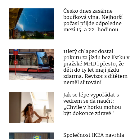
Česko dnes zasáhne
bouřková vlna. Nejhorší
počasí přijde odpoledne
mezi 15. a 22. hodinou
11letý chlapec dostal
pokutu za jízdu bez lístku v
pražské MHD i přesto, že
děti do 15 let mají jízdu
zdarma. Revizor s dítětem
neměl slitování
Jak se lépe vypořádat s
vedrem se dá naučit:
„Chvíle v horku mohou
být dokonce zdravé"
Společnost IKEA navrhla