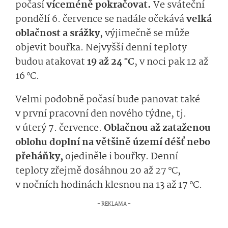
počasí
víceméně pokračovat.
Ve sváteční
pondělí 6. července se nadále očekává
velká
oblačnost a srážky
, výjimečně se může
objevit bouřka. Nejvyšší denní teploty
budou atakovat
19 až 24 °C
, v noci pak 12 až
16 °C.
Velmi podobně počasí bude panovat také
v první pracovní den nového týdne, tj.
v úterý 7. července.
Oblačnou až zataženou
oblohu doplní na většině území déšť nebo
přeháňky,
ojediněle i bouřky. Denní
teploty zřejmě dosáhnou 20 až 27 °C,
v nočních hodinách klesnou na 13 až 17 °C.