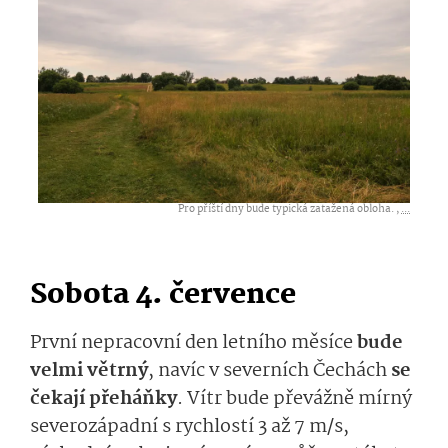
Pro příští dny bude typická zatažená obloha. ,
...
Sobota 4. července
První nepracovní den letního měsíce
bude
velmi větrný
, navíc v severních Čechách
se
čekají přeháňky
. Vítr bude převážně mírný
severozápadní s rychlostí 3 až 7 m/s,