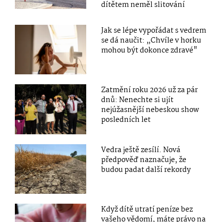
dítětem neměl slitování
Jak se lépe vypořádat s vedrem
se dá naučit: „Chvíle v horku
mohou být dokonce zdravé"
Zatmění roku 2026 už za pár
dnů: Nenechte si ujít
nejúžasnější nebeskou show
posledních let
Vedra ještě zesílí. Nová
předpověď naznačuje, že
budou padat další rekordy
Když dítě utratí peníze bez
vašeho vědomí, máte právo na