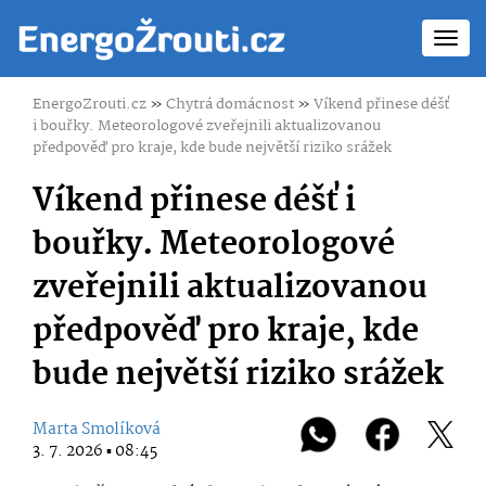
Toggl
navig
EnergoZrouti.cz
»
Chytrá domácnost
»
Víkend přinese déšť
i bouřky. Meteorologové zveřejnili aktualizovanou
předpověď pro kraje, kde bude největší riziko srážek
Víkend přinese déšť i
bouřky. Meteorologové
zveřejnili aktualizovanou
předpověď pro kraje, kde
bude největší riziko srážek
Marta Smolíková
3. 7. 2026 ▪ 08:45