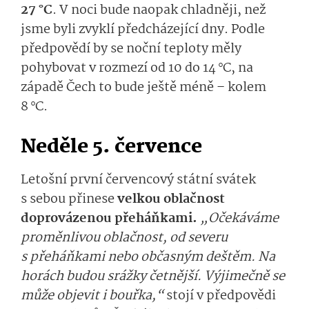
27 °C
. V noci bude naopak chladněji, než
jsme byli zvyklí předcházející dny. Podle
předpovědí by se noční teploty měly
pohybovat v rozmezí od 10 do 14 °C, na
západě Čech to bude ještě méně – kolem
8 °C.
Neděle 5. července
Letošní první červencový státní svátek
s sebou přinese
velkou oblačnost
doprovázenou přeháňkami.
„Očekáváme
proměnlivou oblačnost, od severu
s přeháňkami nebo občasným deštěm. Na
horách budou srážky četnější. Výjimečně se
může objevit i bouřka,“
stojí v předpovědi