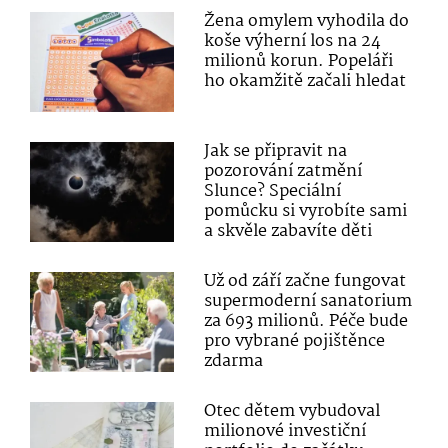
Žena omylem vyhodila do
koše výherní los na 24
milionů korun. Popeláři
ho okamžitě začali hledat
Jak se připravit na
pozorování zatmění
Slunce? Speciální
pomůcku si vyrobíte sami
a skvěle zabavíte děti
Už od září začne fungovat
supermoderní sanatorium
za 693 milionů. Péče bude
pro vybrané pojištěnce
zdarma
Otec dětem vybudoval
milionové investiční