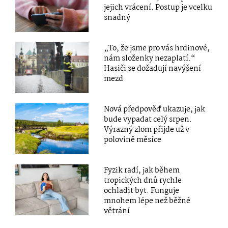
jejich vrácení. Postup je vcelku
snadný
„To, že jsme pro vás hrdinové,
nám složenky nezaplatí.“
Hasiči se dožadují navýšení
mezd
Nová předpověď ukazuje, jak
bude vypadat celý srpen.
Výrazný zlom přijde už v
polovině měsíce
Fyzik radí, jak během
tropických dnů rychle
ochladit byt. Funguje
mnohem lépe než běžné
větrání