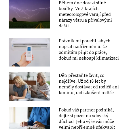
Během dne dorazí silné
bouřky. Ve 4 krajích
meteorologové varují před
nárazy větru a přívalovými
dešti
Právník mi poradil, abych
napsal nadřízenému, že
odmítám přijít do práce,
dokud mi nekoupí klimatizaci
Děti přestaňte živit, co
nejdříve. Už od 18 let by
neměly dostávat od rodičů ani
korunu, radí zkušení rodiče
Pokud váš partner podniká,
dejte si pozor na vdovský
důchod. Jeho výše vás může
velmi nepříjemně překvapit