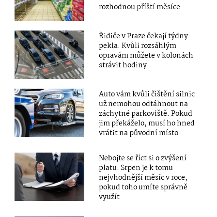
rozhodnou příští měsíce
Řidiče v Praze čekají týdny
pekla. Kvůli rozsáhlým
opravám můžete v kolonách
strávit hodiny
Auto vám kvůli čištění silnic
už nemohou odtáhnout na
záchytné parkoviště. Pokud
jim překáželo, musí ho hned
vrátit na původní místo
Nebojte se říct si o zvýšení
platu. Srpen je k tomu
nejvhodnější měsíc v roce,
pokud toho umíte správně
využít