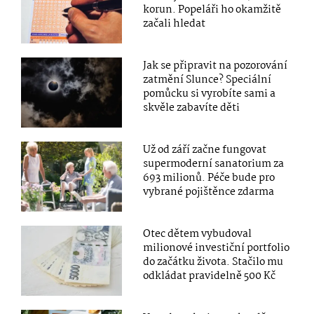
korun. Popeláři ho okamžitě
začali hledat
Jak se připravit na pozorování
zatmění Slunce? Speciální
pomůcku si vyrobíte sami a
skvěle zabavíte děti
Už od září začne fungovat
supermoderní sanatorium za
693 milionů. Péče bude pro
vybrané pojištěnce zdarma
Otec dětem vybudoval
milionové investiční portfolio
do začátku života. Stačilo mu
odkládat pravidelně 500 Kč