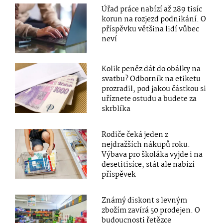
Úřad práce nabízí až 289 tisíc
korun na rozjezd podnikání. O
příspěvku většina lidí vůbec
neví
Kolik peněz dát do obálky na
svatbu? Odborník na etiketu
prozradil, pod jakou částkou si
uříznete ostudu a budete za
skrblíka
Rodiče čeká jeden z
nejdražších nákupů roku.
Výbava pro školáka vyjde i na
desetitisíce, stát ale nabízí
příspěvek
Známý diskont s levným
zbožím zavírá 50 prodejen. O
budoucnosti řetězce