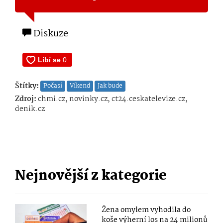
Diskuze
Štítky:
Počasí
Víkend
Jak bude
Zdroj:
chmi.cz, novinky.cz, ct24.ceskatelevize.cz,
denik.cz
Nejnovější z kategorie
Žena omylem vyhodila do
koše výherní los na 24 milionů