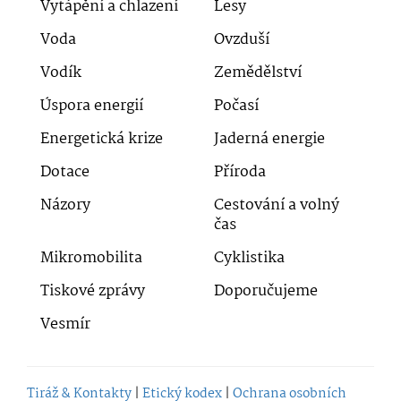
Vytápění a chlazení
Lesy
Voda
Ovzduší
Vodík
Zemědělství
Úspora energií
Počasí
Energetická krize
Jaderná energie
Dotace
Příroda
Názory
Cestování a volný
čas
Mikromobilita
Cyklistika
Tiskové zprávy
Doporučujeme
Vesmír
Tiráž & Kontakty
|
Etický kodex
|
Ochrana osobních