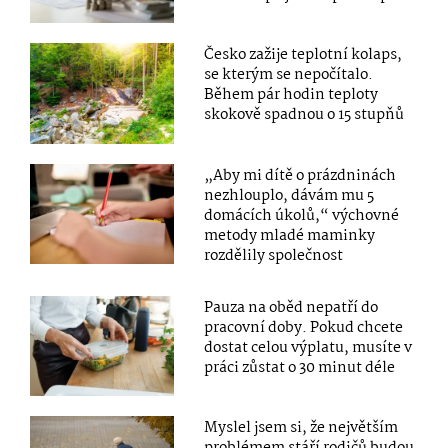
Česko zažije teplotní kolaps,
se kterým se nepočítalo.
Během pár hodin teploty
skokově spadnou o 15 stupňů
„Aby mi dítě o prázdninách
nezhlouplo, dávám mu 5
domácích úkolů,“ výchovné
metody mladé maminky
rozdělily společnost
Pauza na oběd nepatří do
pracovní doby. Pokud chcete
dostat celou výplatu, musíte v
práci zůstat o 30 minut déle
Myslel jsem si, že největším
problémem stáří rodičů budou