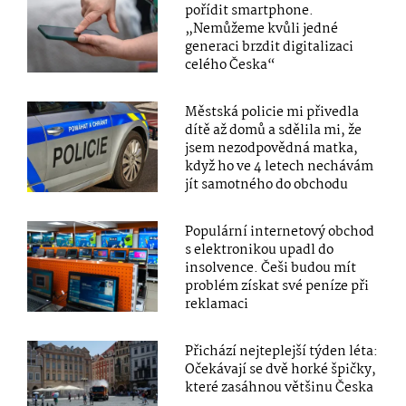
pořídit smartphone.
„Nemůžeme kvůli jedné
generaci brzdit digitalizaci
celého Česka“
Městská policie mi přivedla
dítě až domů a sdělila mi, že
jsem nezodpovědná matka,
když ho ve 4 letech nechávám
jít samotného do obchodu
Populární internetový obchod
s elektronikou upadl do
insolvence. Češi budou mít
problém získat své peníze při
reklamaci
Přichází nejteplejší týden léta:
Očekávají se dvě horké špičky,
které zasáhnou většinu Česka