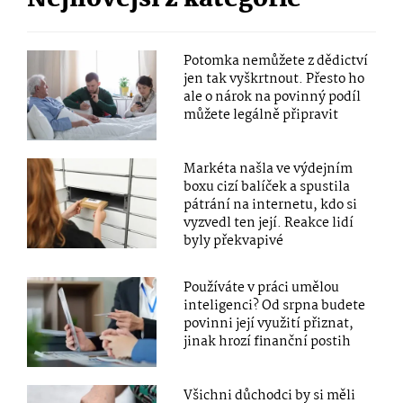
Nejnovější z kategorie
Potomka nemůžete z dědictví
jen tak vyškrtnout. Přesto ho
ale o nárok na povinný podíl
můžete legálně připravit
Markéta našla ve výdejním
boxu cizí balíček a spustila
pátrání na internetu, kdo si
vyzvedl ten její. Reakce lidí
byly překvapivé
Používáte v práci umělou
inteligenci? Od srpna budete
povinni její využití přiznat,
jinak hrozí finanční postih
Všichni důchodci by si měli