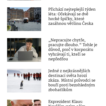
Přichází nejteplejší týden
léta: Očekávají se dvě
horké špičky, které
zasáhnou většinu Česka
„Nepracujte chytře,
pracujte dlouho.“ Tohle je
důvod, proč v korporátu
vyhrávají ti, kteří se
nepředřou
Jedné z nejkrásnějších
destinací světa hrozí
zkáza. Místní průvodci se
bouří proti bezohledným
zbohatlíkům
Exprezident Klaus: