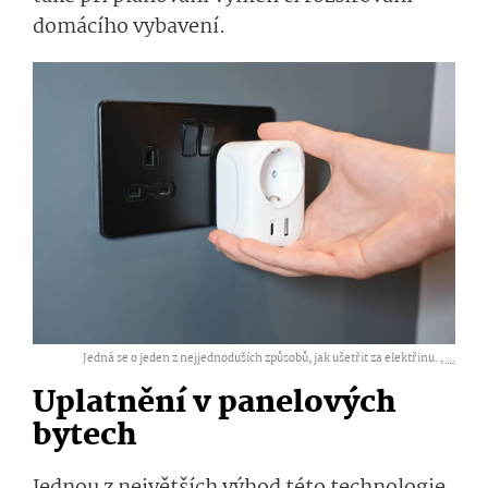
domácího vybavení.
Jedná se o jeden z nejjednoduších způsobů, jak ušetřit za elektřinu. ,
...
Uplatnění v panelových
bytech