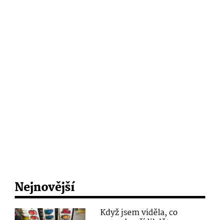
Nejnovější
Když jsem viděla, co