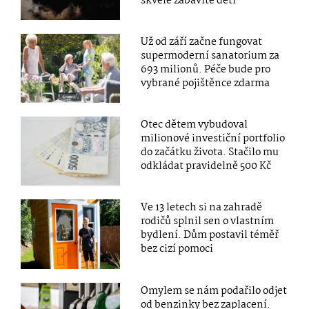
skvěle zabavíte děti
Už od září začne fungovat
supermoderní sanatorium za
693 milionů. Péče bude pro
vybrané pojištěnce zdarma
Otec dětem vybudoval
milionové investiční portfolio
do začátku života. Stačilo mu
odkládat pravidelně 500 Kč
Ve 13 letech si na zahradě
rodičů splnil sen o vlastním
bydlení. Dům postavil téměř
bez cizí pomoci
Omylem se nám podařilo odjet
od benzinky bez zaplacení.