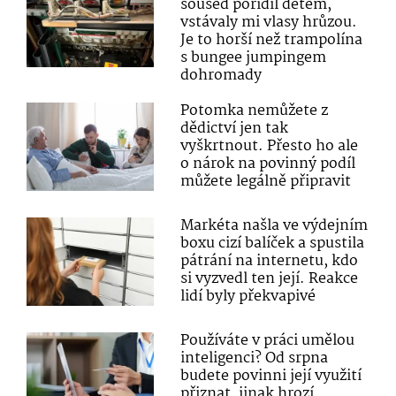
soused pořídil dětem,
vstávaly mi vlasy hrůzou.
Je to horší než trampolína
s bungee jumpingem
dohromady
Potomka nemůžete z
dědictví jen tak
vyškrtnout. Přesto ho ale
o nárok na povinný podíl
můžete legálně připravit
Markéta našla ve výdejním
boxu cizí balíček a spustila
pátrání na internetu, kdo
si vyzvedl ten její. Reakce
lidí byly překvapivé
Používáte v práci umělou
inteligenci? Od srpna
budete povinni její využití
přiznat, jinak hrozí