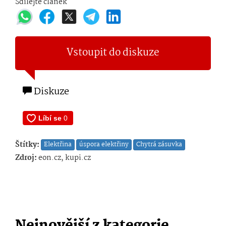
Sdílejte článek
Vstoupit do diskuze
Diskuze
Štítky:
Elektřina
úspora elektřiny
Chytrá zásuvka
Zdroj:
eon.cz, kupi.cz