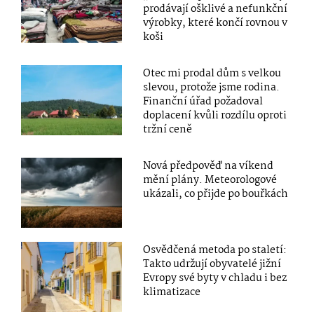
prodávají ošklivé a nefunkční
výrobky, které končí rovnou v
koši
Otec mi prodal dům s velkou
slevou, protože jsme rodina.
Finanční úřad požadoval
doplacení kvůli rozdílu oproti
tržní ceně
Nová předpověď na víkend
mění plány. Meteorologové
ukázali, co přijde po bouřkách
Osvědčená metoda po staletí:
Takto udržují obyvatelé jižní
Evropy své byty v chladu i bez
klimatizace