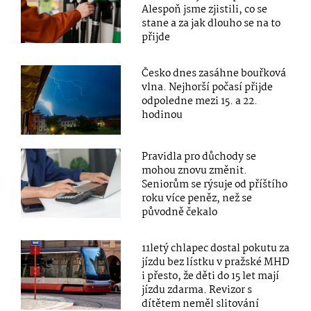
Alespoň jsme zjistili, co se
stane a za jak dlouho se na to
přijde
Česko dnes zasáhne bouřková
vlna. Nejhorší počasí přijde
odpoledne mezi 15. a 22.
hodinou
Pravidla pro důchody se
mohou znovu změnit.
Seniorům se rýsuje od příštího
roku více peněz, než se
původně čekalo
11letý chlapec dostal pokutu za
jízdu bez lístku v pražské MHD
i přesto, že děti do 15 let mají
jízdu zdarma. Revizor s
dítětem neměl slitování