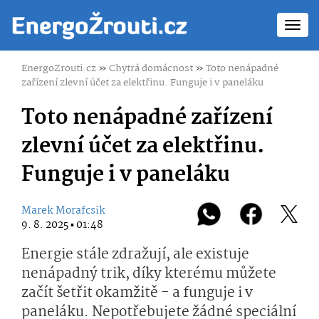
Toggl
navig
EnergoZrouti.cz
»
Chytrá domácnost
»
Toto nenápadné
zařízení zlevní účet za elektřinu. Funguje i v paneláku
Toto nenápadné zařízení
zlevní účet za elektřinu.
Funguje i v paneláku
Marek Morafcsik
9. 8. 2025 ▪ 01:48
Energie stále zdražují, ale existuje
nenápadný trik, díky kterému můžete
začít šetřit okamžitě - a funguje i v
paneláku. Nepotřebujete žádné speciální