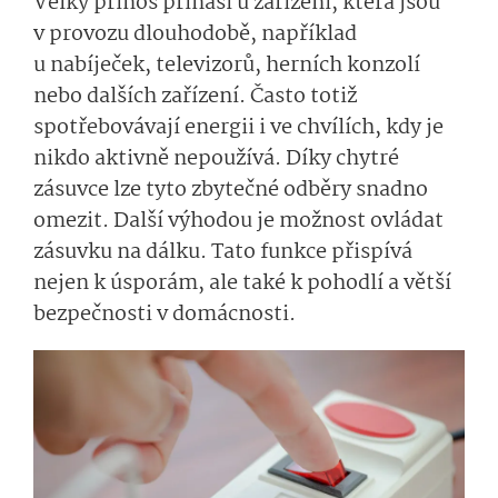
Velký přínos přináší u zařízení, která jsou
v provozu dlouhodobě, například
u nabíječek, televizorů, herních konzolí
nebo dalších zařízení. Často totiž
spotřebovávají energii i ve chvílích, kdy je
nikdo aktivně nepoužívá. Díky chytré
zásuvce lze tyto zbytečné odběry snadno
omezit. Další výhodou je možnost ovládat
zásuvku na dálku. Tato funkce přispívá
nejen k úsporám, ale také k pohodlí a větší
bezpečnosti v domácnosti.