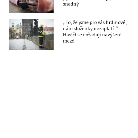
snadný
„To, že jsme pro vás hrdinové,
nám složenky nezaplatí.“
Hasiči se dožadují navýšení
mezd