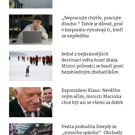
„Nepracujte chytře, pracujte
dlouho.“ Tohle je důvod, proč
v korporátu vyhrávají ti, kteří
se nepředřou
Jedné z nejkrásnějších
destinací světa hrozí zkáza.
Místní průvodci se bouří proti
bezohledným zbohatlíkům
Exprezident Klaus: Nevěřím
svým očím, ministr Macinka
chce být asi se všemi za dobře
Vedra probudila šmejdy ze
„zimního spánku“. Obchody