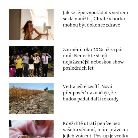
Jak se lépe vypořádat s vedrem
se dá naučit: „Chvíle v horku
mohou být dokonce zdravé"
Zatmění roku 2026 už za pár
dnů: Nenechte si ujít
nejúžasnější nebeskou show
posledních let
Vedra ještě zesílí. Nová
předpověď naznačuje, že
budou padat další rekordy
Když dítě utratí peníze bez
vašeho vědomí, máte právo na
jejich vrácení. Postup je vcelku