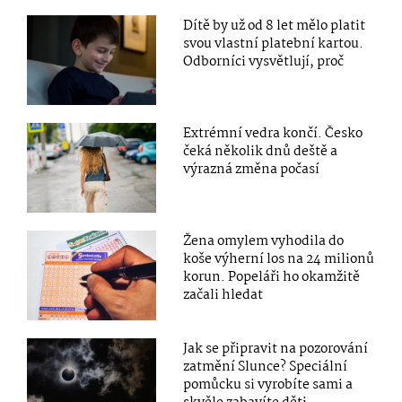
Dítě by už od 8 let mělo platit
svou vlastní platební kartou.
Odborníci vysvětlují, proč
Extrémní vedra končí. Česko
čeká několik dnů deště a
výrazná změna počasí
Žena omylem vyhodila do
koše výherní los na 24 milionů
korun. Popeláři ho okamžitě
začali hledat
Jak se připravit na pozorování
zatmění Slunce? Speciální
pomůcku si vyrobíte sami a