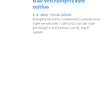
stále věří energetickým
mýtům
2. 6. 2025 •
Tomáš Jelínek
Energetické mýty z tuzemských domácností
stále nevymizely. Lidé kvůli nim ale stále
přicházejí o tisíce korun ročně, které
zaplatí...