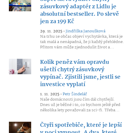
zásuvkový adaptér z Lidlu je
absolutní bestseller. Po slevě
jen za 199 Kč
29. 11. 2025 •
Jindřiška Janoušková
Na trhu se občas objeví vychytávka, která je
tak malá a nenápadná, že ji každý přehlédne.
Přitom vám může zjednodušit život a...
Kolik peněz vám opravdu
ušetří chytrý zásuvkový
vypínač. Zjistili jsme, jestli se
investice vyplatí
1. 11. 2025 •
Petr Šindelář
Naše domácnosti jsou čím dál chytřejší.
Dnes už je běžné i to, co bychom ještě před
několika lety považovali za sci-fi. Třeba...
Čtyři spotřebiče, které je lepší
v noci vypnout. A dva, které