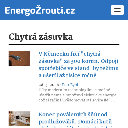
Toggl
navig
Chytrá zásuvka
V Německu frčí "chytrá
zásuvka" za 300 korun. Odpojí
spotřebiče ve stand-by režimu
a ušetří až tisíce ročně
26. 3. 2026 •
Petr Eybl
Díky moderním technologiím je možné
ušetřit nemalé množství elektrické energie,
což si začíná uvědomovat stále více lidí....
Konec poválených šňůr od
prodlužováků. Domácí kutil