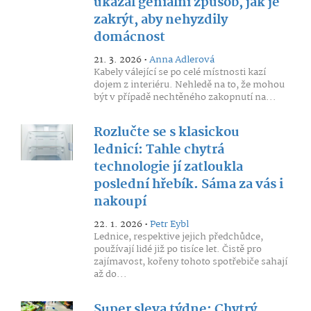
ukázal geniální způsob, jak je
zakrýt, aby nehyzdily
domácnost
21. 3. 2026 •
Anna Adlerová
Kabely válející se po celé místnosti kazí
dojem z interiéru. Nehledě na to, že mohou
být v případě nechtěného zakopnutí na...
Rozlučte se s klasickou
lednicí: Tahle chytrá
technologie jí zatloukla
poslední hřebík. Sáma za vás i
nakoupí
22. 1. 2026 •
Petr Eybl
Lednice, respektive jejich předchůdce,
používají lidé již po tisíce let. Čistě pro
zajímavost, kořeny tohoto spotřebiče sahají
až do...
Super sleva týdne: Chytrý