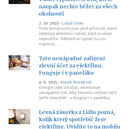
naopak nechte běžet za všech
okolností
2. 10. 2025 •
Lukáš Srnec
Naše domácnosti jsou plné přístrojů, které
odebírají elektřinu i tehdy, když je nikdo
nepoužívá. Některé se vyplatí na noc
vypnout,...
Toto nenápadné zařízení
zlevní účet za elektřinu.
Funguje i v paneláku
9. 8. 2025 •
Marek Morafcsik
Energie stále zdražují, ale existuje
nenápadný trik, díky kterému můžete začít
šetřit okamžitě - a funguje i v paneláku....
Levná zásuvka z Lidlu pozná,
kolik který spotřebič žere
elektřiny. Uvidíte to na mobilu