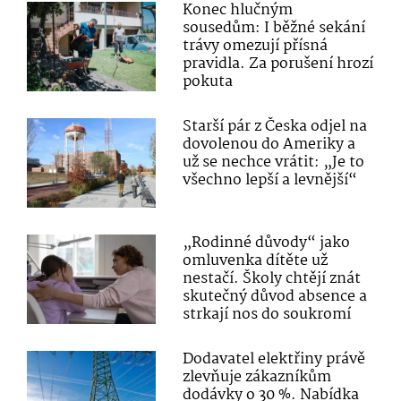
Konec hlučným
sousedům: I běžné sekání
trávy omezují přísná
pravidla. Za porušení hrozí
pokuta
Starší pár z Česka odjel na
dovolenou do Ameriky a
už se nechce vrátit: „Je to
všechno lepší a levnější“
„Rodinné důvody“ jako
omluvenka dítěte už
nestačí. Školy chtějí znát
skutečný důvod absence a
strkají nos do soukromí
Dodavatel elektřiny právě
zlevňuje zákazníkům
dodávky o 30 %. Nabídka