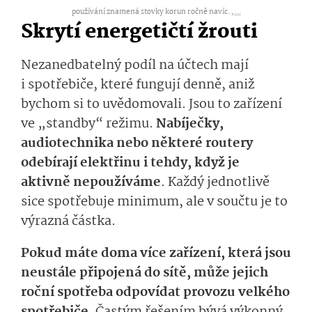
používání znamená stovky korun ročně navíc. ,
...
Skrytí energetičtí žrouti
Nezanedbatelný podíl na účtech mají
i spotřebiče, které fungují denně, aniž
bychom si to uvědomovali. Jsou to zařízení
ve „standby“ režimu.
Nabíječky,
audiotechnika nebo některé routery
odebírají elektřinu i tehdy, když je
aktivně nepoužíváme
. Každý jednotlivě
sice spotřebuje minimum, ale v součtu je to
výrazná částka.
Pokud máte doma více zařízení, která jsou
neustále připojená do sítě, může jejich
roční spotřeba odpovídat provozu velkého