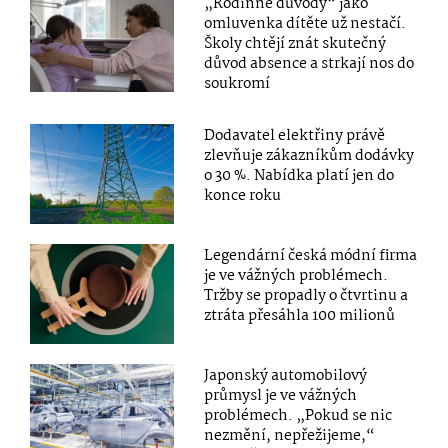
„Rodinné důvody“ jako
omluvenka dítěte už nestačí.
Školy chtějí znát skutečný
důvod absence a strkají nos do
soukromí
Dodavatel elektřiny právě
zlevňuje zákazníkům dodávky
o 30 %. Nabídka platí jen do
konce roku
Legendární česká módní firma
je ve vážných problémech.
Tržby se propadly o čtvrtinu a
ztráta přesáhla 100 milionů
Japonský automobilový
průmysl je ve vážných
problémech. „Pokud se nic
nezmění, nepřežijeme,“