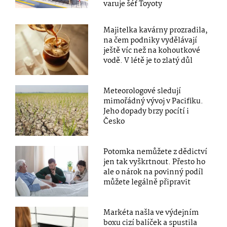
varuje šéf Toyoty
Majitelka kavárny prozradila,
na čem podniky vydělávají
ještě víc než na kohoutkové
vodě. V létě je to zlatý důl
Meteorologové sledují
mimořádný vývoj v Pacifiku.
Jeho dopady brzy pocítí i
Česko
Potomka nemůžete z dědictví
jen tak vyškrtnout. Přesto ho
ale o nárok na povinný podíl
můžete legálně připravit
Markéta našla ve výdejním
boxu cizí balíček a spustila