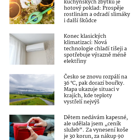
kuchyňských zbytků je
hotový poklad: Prospěje
rostlinám a odradí slimáky
i další škůdce
Konec klasických
klimatizací: Nová
technologie chladí tišeji a
spotřebuje výrazně méně
elektřiny
Česko se znovu rozpálí na
36 °C, pak dorazí bouřky.
Mapa ukazuje situaci v
krajích, kde teploty
vystřelí nejvýš
Dětem nedávám kapesné,
ale udělala jsem „ceník
služeb“. Za vynesení koše
je 30 korun, za nákup 90