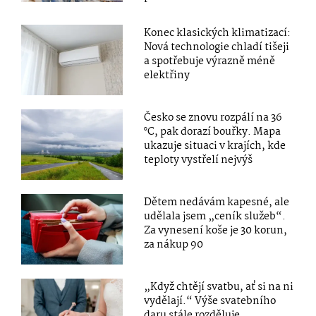
Konec klasických klimatizací:
Nová technologie chladí tišeji
a spotřebuje výrazně méně
elektřiny
Česko se znovu rozpálí na 36
°C, pak dorazí bouřky. Mapa
ukazuje situaci v krajích, kde
teploty vystřelí nejvýš
Dětem nedávám kapesné, ale
udělala jsem „ceník služeb“.
Za vynesení koše je 30 korun,
za nákup 90
„Když chtějí svatbu, ať si na ni
vydělají.“ Výše svatebního
daru stále rozděluje