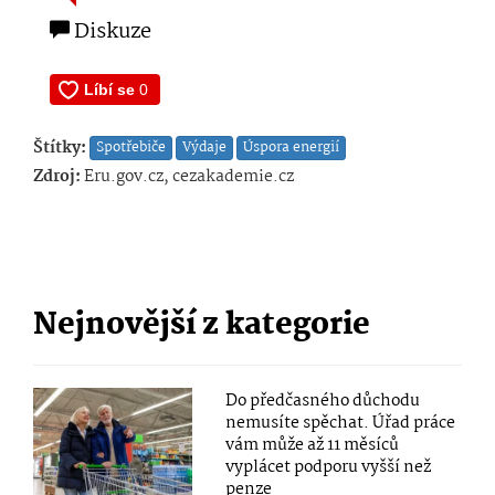
Diskuze
Štítky:
Spotřebiče
Výdaje
Úspora energií
Zdroj:
Eru.gov.cz, cezakademie.cz
Nejnovější z kategorie
Do předčasného důchodu
nemusíte spěchat. Úřad práce
vám může až 11 měsíců
vyplácet podporu vyšší než
penze