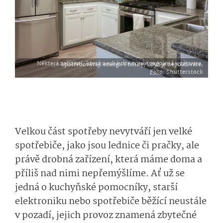
Některá zařízení, která necháváte trvale zapojená v zásuvce, spotřebovávají energii i tehdy, když je nepoužíváte.
Foto
: Shutterstock
Velkou část spotřeby nevytváří jen velké
spotřebiče, jako jsou lednice či pračky, ale
právě drobná zařízení, která máme doma a
příliš nad nimi nepřemýšlíme. Ať už se
jedná o kuchyňské pomocníky, starší
elektroniku nebo spotřebiče běžící neustále
v pozadí, jejich provoz znamená zbytečné