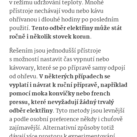
v režimu udržování teploty. Mnohé
přístroje nechávají vodu nebo kávu
ohřívanou i dlouhé hodiny po posledním
použití.
Tento odběr elektřiny může stát
ročně i několik stovek korun
.
Řešením jsou jednodušší přístroje
s možností nastavit čas vypnutí nebo
kávovary, které se po přípravě samy odpojí
od ohřevu.
V některých případech se
vyplatí i návrat k ruční přípravě, například
pomocí moka konvičky nebo french
pressu, které nevyžadují žádný trvalý
odběr elektřiny
. Tyto metody jsou levnější
a podle osobní preference někdy i chuťově
zajímavější. Alternativní způsoby totiž
dávají více prostoru k experimentování