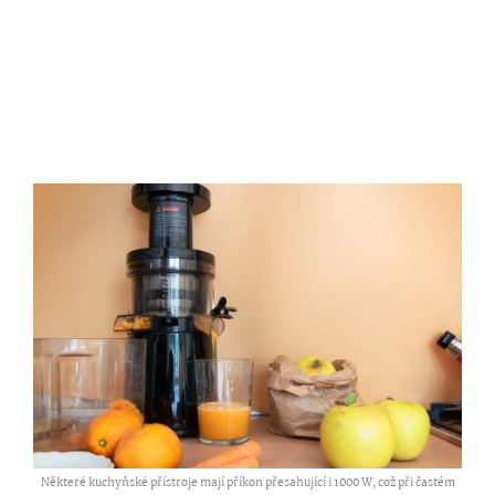
Některé kuchyňské přístroje mají příkon přesahující i 1000 W, což při častém