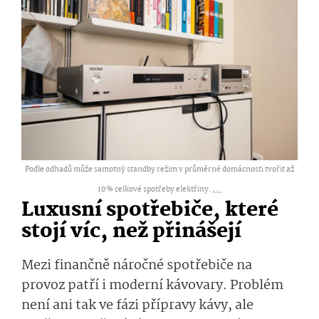
Podle odhadů může samotný standby režim v průměrné domácnosti tvořit až
10 % celkové spotřeby elektřiny. ,
...
Luxusní spotřebiče, které
stojí víc, než přinášejí
Mezi finančně náročné spotřebiče na
provoz patří i moderní kávovary. Problém
není ani tak ve fázi přípravy kávy, ale