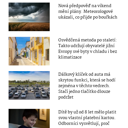
Nová předpověď na víkend
mění plány. Meteorologové
ukázali, co přijde po bouřkách
Osvědčená metoda po staletí:
Takto udržují obyvatelé jižní
Evropy své byty v chladu i bez
klimatizace
Dálkový klíček od auta má
skrytou funkci, která se hodí
zejména v těchto vedrech.
Stačí jedno tlačítko dlouze
podržet
Dítě by už od 8 let mělo platit
svou vlastní platební kartou.
Odborníci vysvětlují, proč