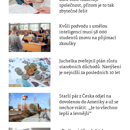
společnost, přitom je to tak
zbytečné řešit
Kvůli podvodu s umělou
inteligencí musí 58 000
studentů znovu na přijímací
zkoušky
Juchelka zveřejnil plán růstu
starobních důchodů: Navýšení
je nejnižší za posledních 10 let
Starší pár z Česka odjel na
dovolenou do Ameriky a už se
nechce vrátit: „Je to všechno
lepší a levnější“