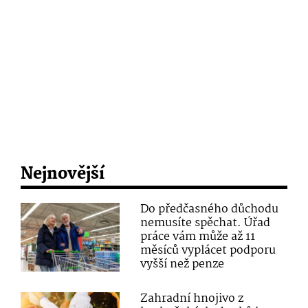
Nejnovější
Do předčasného důchodu
nemusíte spěchat. Úřad
práce vám může až 11
měsíců vyplácet podporu
vyšší než penze
Zahradní hnojivo z