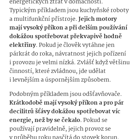
energetických ztrát v domácnosti.
Typickým příkladem jsou kuchyňské roboty
a multifunkční přístroje.
Jejich motory
mají vysoký příkon a při delším používání
dokážou spotřebovat překvapivě hodně
elektřiny
. Pokud je člověk vytáhne jen
párkrát do roka, návratnost jejich pořízení
i provozu je velmi nízká. Zvlášť když většinu
činností, které zvládnou, jde udělat
i levnějším a úspornějším způsobem.
Podobným příkladem jsou odšťavňovače.
Krátkodobě mají vysoký příkon a pro pár
decilitrů šťávy dokážou spotřebovat víc
energie, než by se čekalo
. Pokud se
používají pravidelně, jejich provoz se
v průběhu roku nasčítá do stovek korun.