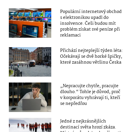
Populární internetový obchod
s elektronikou upadl do
insolvence. Češi budou mít
problém získat své peníze při
reklamaci
Přichází nejteplejší týden léta:
Očekávají se dvě horké špičky,
které zasáhnou většinu Česka
„Nepracujte chytře, pracujte
dlouho.“ Tohle je důvod, proč
v korporátu vyhrávají ti, kteří
se nepředřou
Jedné z nejkrásnějších
destinací světa hrozí zkáza.