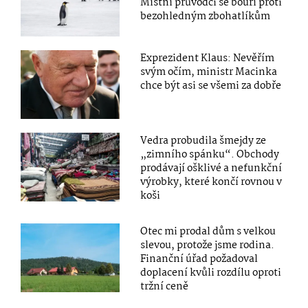
Místní průvodci se bouří proti
bezohledným zbohatlíkům
Exprezident Klaus: Nevěřím
svým očím, ministr Macinka
chce být asi se všemi za dobře
Vedra probudila šmejdy ze
„zimního spánku“. Obchody
prodávají ošklivé a nefunkční
výrobky, které končí rovnou v
koši
Otec mi prodal dům s velkou
slevou, protože jsme rodina.
Finanční úřad požadoval
doplacení kvůli rozdílu oproti
tržní ceně