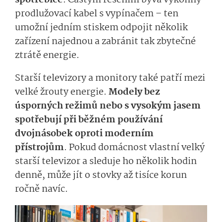
spotřebiče
. Častým řešením bývá výkonný
prodlužovací kabel s vypínačem – ten
umožní jedním stiskem odpojit několik
zařízení najednou a zabránit tak zbytečné
ztrátě energie.
Starší televizory a monitory také patří mezi
velké žrouty energie.
Modely bez
úsporných režimů nebo s vysokým jasem
spotřebují při běžném používání
dvojnásobek oproti moderním
přístrojům
. Pokud domácnost vlastní velký
starší televizor a sleduje ho několik hodin
denně, může jít o stovky až tisíce korun
ročně navíc.