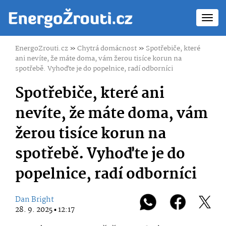
Toggl
navig
EnergoZrouti.cz
»
Chytrá domácnost
»
Spotřebiče, které
ani nevíte, že máte doma, vám žerou tisíce korun na
spotřebě. Vyhoďte je do popelnice, radí odborníci
Spotřebiče, které ani
nevíte, že máte doma, vám
žerou tisíce korun na
spotřebě. Vyhoďte je do
popelnice, radí odborníci
Dan Bright
28. 9. 2025 ▪ 12:17