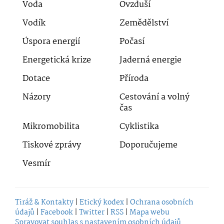
Voda
Ovzduší
Vodík
Zemědělství
Úspora energií
Počasí
Energetická krize
Jaderná energie
Dotace
Příroda
Názory
Cestování a volný
čas
Mikromobilita
Cyklistika
Tiskové zprávy
Doporučujeme
Vesmír
Tiráž & Kontakty
|
Etický kodex
|
Ochrana osobních
údajů
|
Facebook
|
Twitter
|
RSS
|
Mapa webu
Spravovat souhlas s nastavením osobních údajů