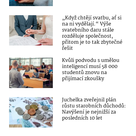
„Když chtějí svatbu, ať si
na ni vydělají.“ Výše
svatebního daru stále
rozděluje společnost,
přitom je to tak zbytečné
řešit
Kvůli podvodu s umělou
inteligencí musí 58 000
studentů znovu na
přijímací zkoušky
Juchelka zveřejnil plán
růstu starobních důchodů:
Navýšení je nejnižší za
posledních 10 let