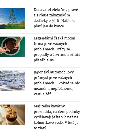
Dodavatel elektřiny právě
zlevňuje zákazníkům
dodávky o 30 %. Nabídka
platí jen do konce...
Legendární česká módní
firma je ve vážných
problémech. Tržby se
propadly o čtvrtinu a ztráta
přesáhla 100...
Japonský automobilový
průmysl je ve vážných
problémech. „Pokud se nic
nezmění, nepřežijeme,“
varuje šéf...
Majitelka kavárny
prozradila, na čem podniky
vydělávají ještě víc než na
kohoutkové vodě. V létě je
to zlatý...