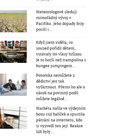
Meteorologové sledují
mimořádný vývoj v
Pacifiku. Jeho dopady brzy
pocítí i...
Když jsem viděla, co
soused pořídil dětem,
vstávaly mi vlasy hrůzou.
Je to horší než trampolína s
bungee jumpingem...
Potomka nemůžete z
dědictví jen tak
vyškrtnout. Přesto ho ale o
nárok na povinný podíl
můžete legálně...
Markéta našla ve výdejním
boxu cizí balíček a spustila
pátrání na internetu, kdo
si vyzvedl ten její. Reakce
lidí byly...