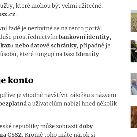
lužby, které mohou být velmi užitečné.
sz.cz­
.
vní řadě je nezbytné se na tento portál
oduše prostřednictvím
bankovní identity,
kazu nebo datové schránky
, případně je
ůsobů, které fungují na bázi
Identity
je konto
ejdříve je vhodné navštívit záložku s názvem
bezplatná
a uživatelům nabízí hned několik
České republiky může zobrazit
doby
 na ČSSZ
. Kromě toho máte nárok si