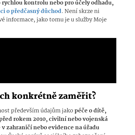
o
rychlou kontrolu nebo pro účely odhadu,
ci o předčasný důchod
. Není skrze ni
é informace, jako tomu je u služby Moje
lách konkrétně zaměřit?
rnost především údajům jako
péče o dítě,
 před rokem 2010, civilní nebo vojenská
 v zahraničí nebo evidence na úřadu