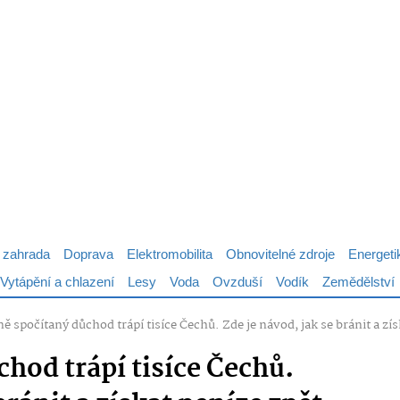
 zahrada
Doprava
Elektromobilita
Obnovitelné zdroje
Energeti
Vytápění a chlazení
Lesy
Voda
Ovzduší
Vodík
Zemědělství
ě spočítaný důchod trápí tisíce Čechů. Zde je návod, jak se bránit a zís
hod trápí tisíce Čechů.