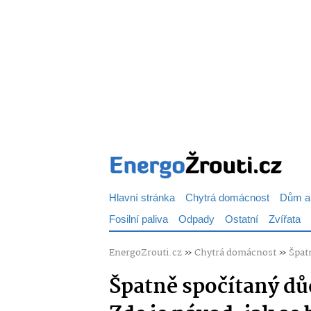
Hlavní stránka
Chytrá domácnost
Dům a
Fosilní paliva
Odpady
Ostatní
Zvířata
EnergoZrouti.cz
»
Chytrá domácnost
»
Špatn
Špatně spočítaný důc