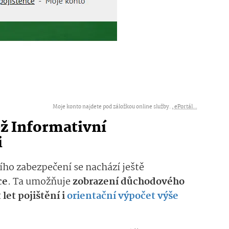
Moje konto najdete pod záložkou online služby. ,
ePortál...
ž Informativní
i
ího zabezpečení se nachází ještě
ce
. Ta umožňuje
zobrazení důchodového
let pojištění i
orientační výpočet výše