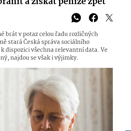
bránit a získat peníze zpět
é brát v potaz celou řadu rozličných
lně stará Česká správa sociálního
k dispozici všechna relevantní data. Ve
ný, najdou se však i výjimky.