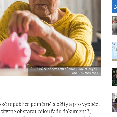
ČSSZ může při výpočtu důchodu udělat chybu.
Foto
: Shutterstock
ské republice poměrně složitý a pro výpočet
ezbytné obstarat celou řadu dokumentů,