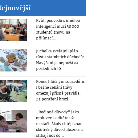
Nejnovější
Kvůli podvodu s umělou
inteligencí musí 58 000
studentů znovu na
přijímací...
Juchelka zveřejnil plán
růstu starobních důchodů:
Navýšení je nejnižší za
posledních 10...
Konec hlučným sousedům:
I běžné sekání trávy
omezují přísná pravidla.
Za porušení hrozí...
„Rodinné důvody“ jako
omluvenka dítěte už
nestačí. Školy chtějí znát
skutečný důvod absence a
strkají nos do...