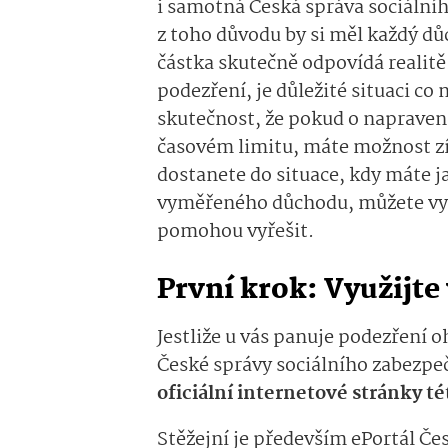
i samotná Česká správa sociální
z toho důvodu by si měl každý dů
částka skutečně odpovídá realitě.
podezření, je důležité situaci co
skutečnost, že pokud o napraven
časovém limitu, máte možnost zí
dostanete do situace, kdy máte j
vyměřeného důchodu, můžete využ
pomohou vyřešit.
První krok: Využijte
Jestliže u vás panuje podezření 
České správy sociálního zabezpeč
oficiální internetové stránky té
Stěžejní je především ePortál Če