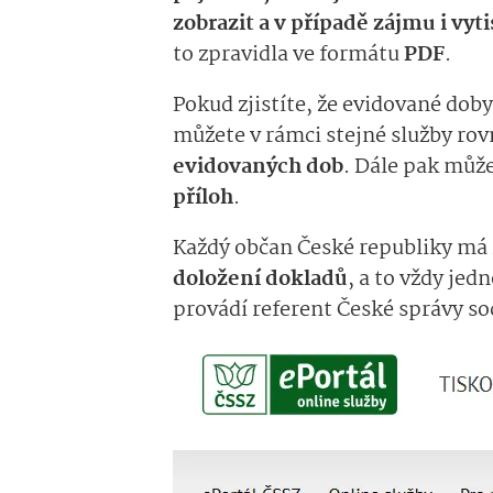
zobrazit a v případě zájmu i vy
to zpravidla ve formátu
PDF
.
Pokud zjistíte, že evidované doby
můžete v rámci stejné služby ro
evidovaných dob
. Dále pak můž
příloh
.
Každý občan České republiky má
doložení dokladů
, a to vždy je
provádí referent České správy s