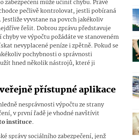
ho zabezpečení může učinit chybu. Právě
chodce pečlivě kontrolovat, jestli pobíraná
 Jestliže vyvstane na povrch jakékoliv
 nejdříve řešit. Dobrou zprávu představuje
í chyby ve výpočtu požádáte ve stanoveném
skat nevyplacené peníze i zpětně. Pokud se
akékoliv pochybnosti o správnosti
ít hned několik nástrojů, které ji
 veřejně přístupné aplikace
ohledně nesprávnosti výpočtu ze strany
ení, v první řadě je vhodné navštívit
to instituce
.
ské správy sociálního zabezpečení, jenž