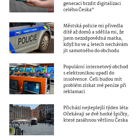
generaci brzdit digitalizaci
celého Česka“
Městská policie mi přivedla
dítě až domů a sdělila mi, že
jsem nezodpovědná matka,
když ho ve 4 letech nechávám
jít samotného do obchodu
Populární internetový obchod
s elektronikou upadl do
insolvence. Češi budou mít
problém získat své peníze při
reklamaci
Přichází nejteplejší týden léta:
Očekávají se dvě horké špičky,
které zasáhnou většinu Česka