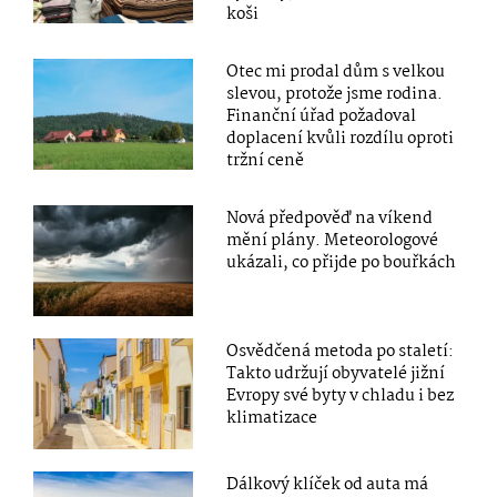
koši
Otec mi prodal dům s velkou
slevou, protože jsme rodina.
Finanční úřad požadoval
doplacení kvůli rozdílu oproti
tržní ceně
Nová předpověď na víkend
mění plány. Meteorologové
ukázali, co přijde po bouřkách
Osvědčená metoda po staletí:
Takto udržují obyvatelé jižní
Evropy své byty v chladu i bez
klimatizace
Dálkový klíček od auta má