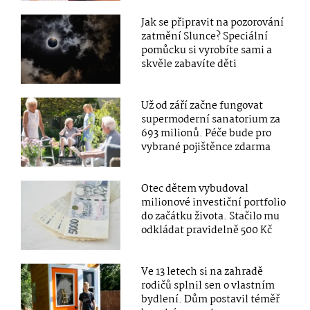
Jak se připravit na pozorování
zatmění Slunce? Speciální
pomůcku si vyrobíte sami a
skvěle zabavíte děti
Už od září začne fungovat
supermoderní sanatorium za
693 milionů. Péče bude pro
vybrané pojištěnce zdarma
Otec dětem vybudoval
milionové investiční portfolio
do začátku života. Stačilo mu
odkládat pravidelně 500 Kč
Ve 13 letech si na zahradě
rodičů splnil sen o vlastním
bydlení. Dům postavil téměř