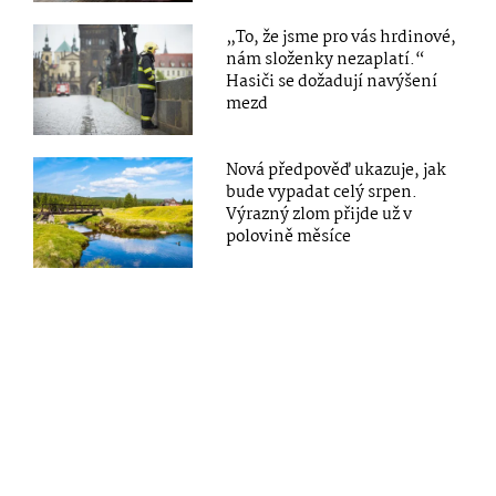
„To, že jsme pro vás hrdinové,
nám složenky nezaplatí.“
Hasiči se dožadují navýšení
mezd
Nová předpověď ukazuje, jak
bude vypadat celý srpen.
Výrazný zlom přijde už v
polovině měsíce