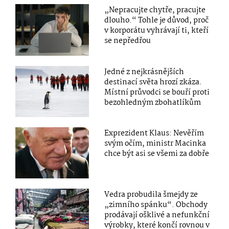
„Nepracujte chytře, pracujte
dlouho.“ Tohle je důvod, proč
v korporátu vyhrávají ti, kteří
se nepředřou
Jedné z nejkrásnějších
destinací světa hrozí zkáza.
Místní průvodci se bouří proti
bezohledným zbohatlíkům
Exprezident Klaus: Nevěřím
svým očím, ministr Macinka
chce být asi se všemi za dobře
Vedra probudila šmejdy ze
„zimního spánku“. Obchody
prodávají ošklivé a nefunkční
výrobky, které končí rovnou v