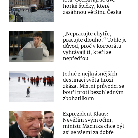
léta: Očekávají se dvě
horké špičky, které
zasáhnou většinu Česka
„Nepracujte chytře,
pracujte dlouho.“ Tohle je
důvod, proč v korporátu
vyhrávají ti, kteří se
nepředřou
Jedné z nejkrásnějších
destinací světa hrozí
zkáza. Místní průvodci se
bouří proti bezohledným
zbohatlíkům
Exprezident Klaus:
Nevěřím svým očím,
ministr Macinka chce být
asi se všemi za dobře