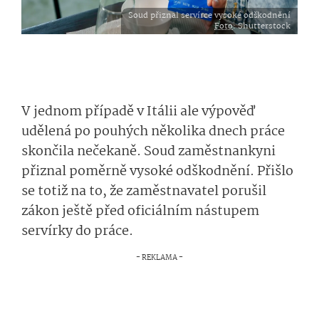
Soud přiznal servírce vysoké odškodnění
Foto
: Shutterstock
V jednom případě v Itálii ale výpověď
udělená po pouhých několika dnech práce
skončila nečekaně. Soud zaměstnankyni
přiznal poměrně vysoké odškodnění. Přišlo
se totiž na to, že zaměstnavatel porušil
zákon ještě před oficiálním nástupem
servírky do práce.