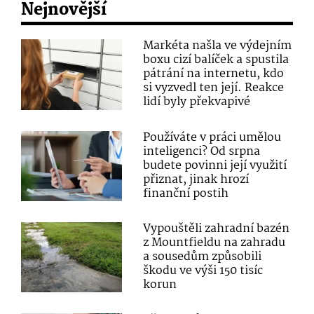
Nejnovější
Markéta našla ve výdejním
boxu cizí balíček a spustila
pátrání na internetu, kdo
si vyzvedl ten její. Reakce
lidí byly překvapivé
Používáte v práci umělou
inteligenci? Od srpna
budete povinni její využití
přiznat, jinak hrozí
finanční postih
Vypouštěli zahradní bazén
z Mountfieldu na zahradu
a sousedům způsobili
škodu ve výši 150 tisíc
korun