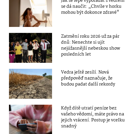
Jak se lépe vypořádat s vedrem
se dá naučit: „Chvíle v horku
mohou být dokonce zdravé"
Zatmění roku 2026 už za pár
dnů: Nenechte si ujít
nejúžasnější nebeskou show
posledních let
Vedra ještě zesílí. Nová
předpověď naznačuje, že
budou padat další rekordy
Když dítě utratí peníze bez
vašeho vědomí, máte právo na
jejich vrácení. Postup je vcelku
snadný