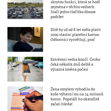
skrytou funkci, která se hodí
zejména v těchto vedrech.
Stačí jedno tlačítko dlouze
podržet
Dítě by už od 8 let mělo platit
svou vlastní platební kartou.
Odborníci vysvětlují, proč
Extrémní vedra končí. Česko
čeká několik dnů deště a
výrazná změna počasí
Žena omylem vyhodila do
koše výherní los na 24 milionů
korun. Popeláři ho okamžitě
začali hledat