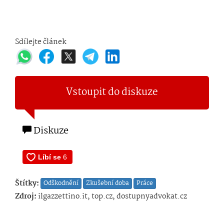
Sdílejte článek
Vstoupit do diskuze
Diskuze
Štítky:
Odškodnění
Zkušební doba
Práce
Zdroj:
ilgazzettino.it, top.cz, dostupnyadvokat.cz