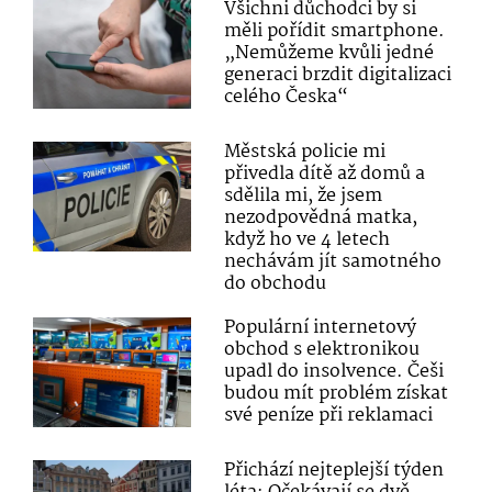
Všichni důchodci by si
měli pořídit smartphone.
„Nemůžeme kvůli jedné
generaci brzdit digitalizaci
celého Česka“
Městská policie mi
přivedla dítě až domů a
sdělila mi, že jsem
nezodpovědná matka,
když ho ve 4 letech
nechávám jít samotného
do obchodu
Populární internetový
obchod s elektronikou
upadl do insolvence. Češi
budou mít problém získat
své peníze při reklamaci
Přichází nejteplejší týden