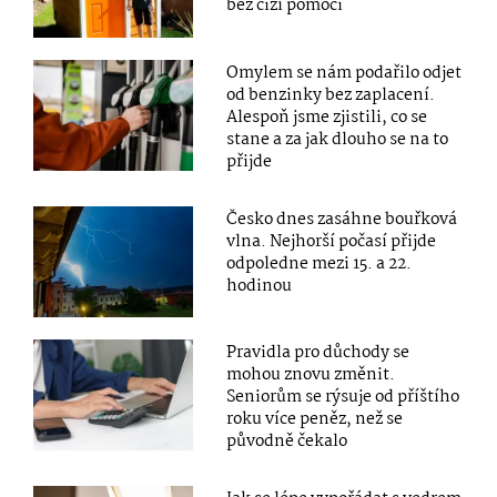
bez cizí pomoci
Omylem se nám podařilo odjet
od benzinky bez zaplacení.
Alespoň jsme zjistili, co se
stane a za jak dlouho se na to
přijde
Česko dnes zasáhne bouřková
vlna. Nejhorší počasí přijde
odpoledne mezi 15. a 22.
hodinou
Pravidla pro důchody se
mohou znovu změnit.
Seniorům se rýsuje od příštího
roku více peněz, než se
původně čekalo