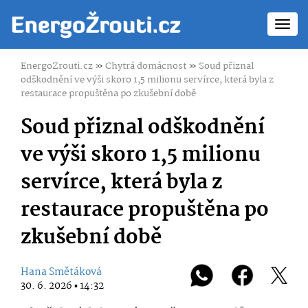
Toggl
navig
EnergoZrouti.cz
»
Chytrá domácnost
»
Soud přiznal
odškodnění ve výši skoro 1,5 milionu servírce, která byla z
restaurace propuštěna po zkušební době
Soud přiznal odškodnění
ve výši skoro 1,5 milionu
servírce, která byla z
restaurace propuštěna po
zkušební době
Hana Smětáková
30. 6. 2026 ▪ 14:32