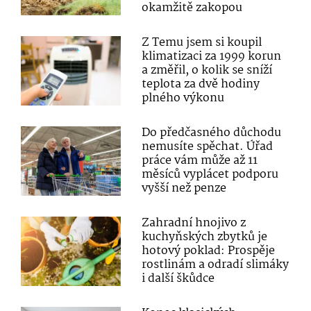
okamžitě zakopou
Z Temu jsem si koupil
klimatizaci za 1999 korun
a změřil, o kolik se sníží
teplota za dvě hodiny
plného výkonu
Do předčasného důchodu
nemusíte spěchat. Úřad
práce vám může až 11
měsíců vyplácet podporu
vyšší než penze
Zahradní hnojivo z
kuchyňských zbytků je
hotový poklad: Prospěje
rostlinám a odradí slimáky
i další škůdce