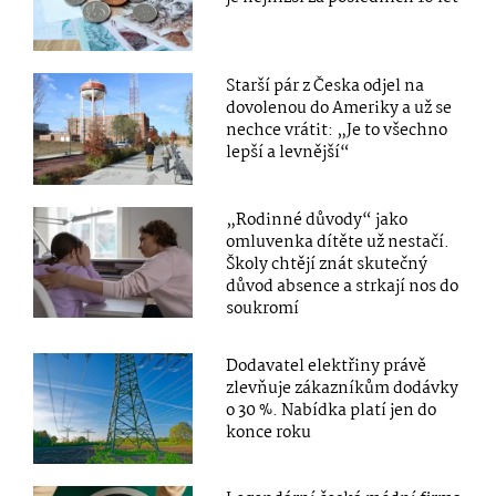
Starší pár z Česka odjel na
dovolenou do Ameriky a už se
nechce vrátit: „Je to všechno
lepší a levnější“
„Rodinné důvody“ jako
omluvenka dítěte už nestačí.
Školy chtějí znát skutečný
důvod absence a strkají nos do
soukromí
Dodavatel elektřiny právě
zlevňuje zákazníkům dodávky
o 30 %. Nabídka platí jen do
konce roku