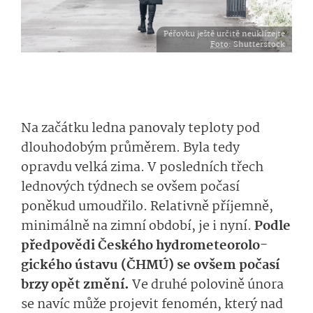
Péřovku ještě určitě neuklízejte
Foto
: Shutterstock
Na začátku ledna panovaly teploty pod
dlouhodobým průměrem. Byla tedy
opravdu velká zima. V posledních třech
lednových týdnech se ovšem počasí
poněkud umoudřilo. Relativně příjemně,
minimálně na zimní období, je i nyní.
Podle
předpovědi Českého hydrometeorolo­
gického ústavu (ČHMÚ) se ovšem počasí
brzy opět změní.
Ve druhé polovině února
se navíc může projevit fenomén, který nad