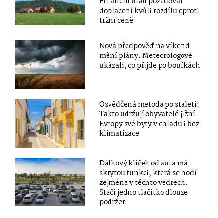
Finanční úřad požadoval
doplacení kvůli rozdílu oproti
tržní ceně
Nová předpověď na víkend
mění plány. Meteorologové
ukázali, co přijde po bouřkách
Osvědčená metoda po staletí:
Takto udržují obyvatelé jižní
Evropy své byty v chladu i bez
klimatizace
Dálkový klíček od auta má
skrytou funkci, která se hodí
zejména v těchto vedrech.
Stačí jedno tlačítko dlouze
podržet