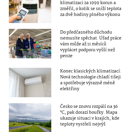
klimatizaci za 1999 korun a
změřil, o kolik se sníží teplota
za dvě hodiny plného výkonu
Do předčasného důchodu
nemusíte spěchat. Úřad práce
vám může až 11 měsíců
vyplácet podporu vyšší než
penze
Konec klasických klimatizací:
Nová technologie chladí tišeji
a spotřebuje výrazně méně
elektřiny
Česko se znovu rozpálí na 36
°C, pak dorazí bouřky. Mapa
ukazuje situaci v krajích, kde
teploty vystřelí nejvýš