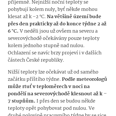
příjemně. Nejnižší noční teploty se
pohybují kolem nuly, byť někde mohou
klesat až k –2 °C.
Na většině území bude
přes den prakticky až do konce týdne 2 až
6 °C.
V neděli jsou už ovšem na severu a
severovýchodě očekávány pouze teploty
kolem jednoho stupně nad nulou.
Ochlazení se navíc brzy projeví i v dalších
částech České republiky.
Nižší teploty lze očekávat už od samého
začátku příštího týdne.
Podle meteorologů
může rtuť v teploměrech v noci na
pondělí na severovýchodě klesnout až k –
7 stupňům.
I přes den se budou někde
teploty opět pohybovat pod nulou. Ve
druhé polovině pracovního týdne by se sice