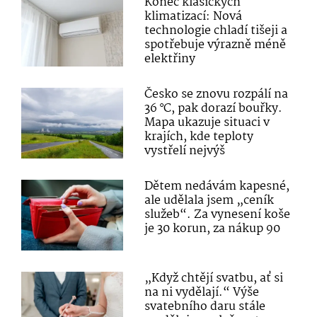
Konec klasických
klimatizací: Nová
technologie chladí tišeji a
spotřebuje výrazně méně
elektřiny
Česko se znovu rozpálí na
36 °C, pak dorazí bouřky.
Mapa ukazuje situaci v
krajích, kde teploty
vystřelí nejvýš
Dětem nedávám kapesné,
ale udělala jsem „ceník
služeb“. Za vynesení koše
je 30 korun, za nákup 90
„Když chtějí svatbu, ať si
na ni vydělají.“ Výše
svatebního daru stále