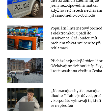
dítě až domů a sdělila mi, že
jsem nezodpovědná matka,
když ho ve 4 letech nechávám
jít samotného do obchodu
Populární internetový obchod
s elektronikou upadl do
insolvence. Češi budou mít
problém získat své peníze při
reklamaci
Přichází nejteplejší týden léta:
Očekávají se dvě horké špičky,
které zasáhnou většinu Česka
„Nepracujte chytře, pracujte
dlouho.“ Tohle je důvod, proč
v korporátu vyhrávají ti, kteří
se nepředřou