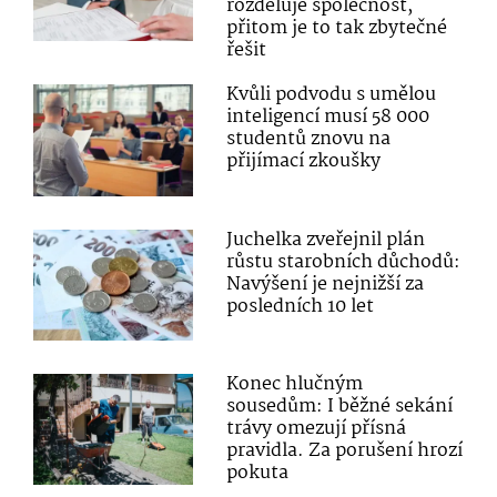
rozděluje společnost,
přitom je to tak zbytečné
řešit
Kvůli podvodu s umělou
inteligencí musí 58 000
studentů znovu na
přijímací zkoušky
Juchelka zveřejnil plán
růstu starobních důchodů:
Navýšení je nejnižší za
posledních 10 let
Konec hlučným
sousedům: I běžné sekání
trávy omezují přísná
pravidla. Za porušení hrozí
pokuta