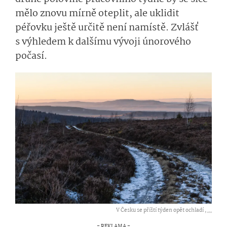
mělo znovu mírně oteplit, ale uklidit
péřovku ještě určitě není namístě. Zvlášť
s výhledem k dalšímu vývoji únorového
počasí.
V Česku se příští týden opět ochladí ,
...