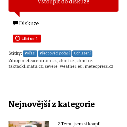
Vstoupit do diskuze
Diskuze
Štítky:
Počasí
Předpověď počasí
Ochlazení
Zdroj:
meteocentrum.cz, chmi.cz, chmi.cz,
faktaoklimatu.cz, severe-weather.eu, meteopress.cz
Nejnovější z kategorie
Z Temu jsem si koupil