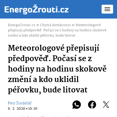
Toggl
navig
EnergoZrouti.cz
»
Chytrá domácnost
»
Meteorologové
přepisují předpověď. Počasí se z hodiny na hodinu skokově
změní a kdo uklidil péřovku, bude litovat
Meteorologové přepisují
předpověď. Počasí se z
hodiny na hodinu skokově
změní a kdo uklidil
péřovku, bude litovat
Petr Šindelář
6. 2. 2026 ▪ 16:10