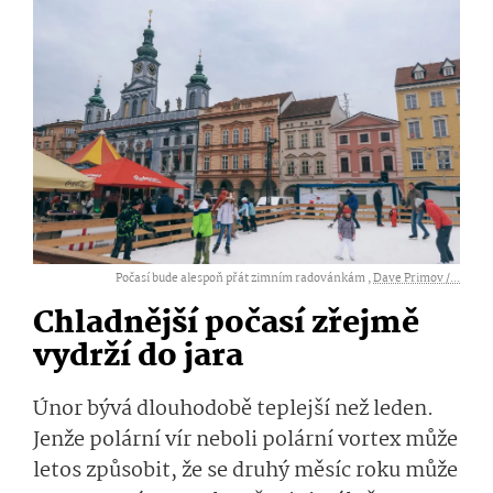
Počasí bude alespoň přát zimním radovánkám ,
Dave Primov /...
Chladnější počasí zřejmě
vydrží do jara
Únor bývá dlouhodobě teplejší než leden.
Jenže polární vír neboli polární vortex může
letos způsobit, že se druhý měsíc roku může