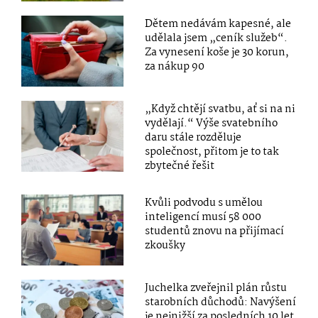
Dětem nedávám kapesné, ale
udělala jsem „ceník služeb“.
Za vynesení koše je 30 korun,
za nákup 90
„Když chtějí svatbu, ať si na ni
vydělají.“ Výše svatebního
daru stále rozděluje
společnost, přitom je to tak
zbytečné řešit
Kvůli podvodu s umělou
inteligencí musí 58 000
studentů znovu na přijímací
zkoušky
Juchelka zveřejnil plán růstu
starobních důchodů: Navýšení
je nejnižší za posledních 10 let