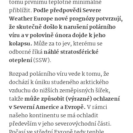
tomu prvnímu teplotně minimálně
přiblížit.
Podle předpovědi Severe
Weather Europe nové prognózy potvrzují,
že skutečně došlo k narušení polárního
víru a v polovině února dojde k jeho
kolapsu.
Může za to jev, kterému se
odborné říká
náhlé stratosférické
oteplení
(SSW).
Rozpad polárního víru vede k tomu, že
dochází k
úniku studeného arktického
vzduchu do nižších zeměpisných šířek,
takže
může způsobit (výrazné) ochlazení
v Severní Americe a Evropě.
V rámci
našeho kontinentu se má ochladit
především v jeho severovýchodní části.
Počasí ve střední Evropě tedy tenhle