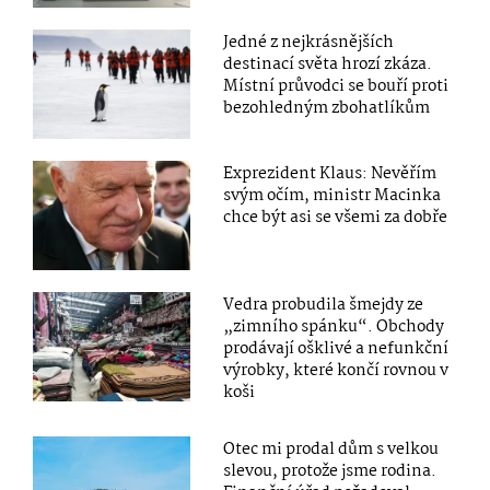
Jedné z nejkrásnějších
destinací světa hrozí zkáza.
Místní průvodci se bouří proti
bezohledným zbohatlíkům
Exprezident Klaus: Nevěřím
svým očím, ministr Macinka
chce být asi se všemi za dobře
Vedra probudila šmejdy ze
„zimního spánku“. Obchody
prodávají ošklivé a nefunkční
výrobky, které končí rovnou v
koši
Otec mi prodal dům s velkou
slevou, protože jsme rodina.