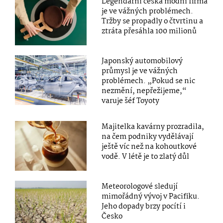
Legendární česká módní firma
je ve vážných problémech.
Tržby se propadly o čtvrtinu a
ztráta přesáhla 100 milionů
Japonský automobilový
průmysl je ve vážných
problémech. „Pokud se nic
nezmění, nepřežijeme,“
varuje šéf Toyoty
Majitelka kavárny prozradila,
na čem podniky vydělávají
ještě víc než na kohoutkové
vodě. V létě je to zlatý důl
Meteorologové sledují
mimořádný vývoj v Pacifiku.
Jeho dopady brzy pocítí i
Česko