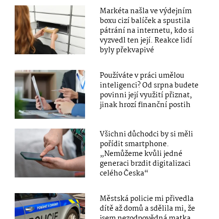
Markéta našla ve výdejním
boxu cizí balíček a spustila
pátrání na internetu, kdo si
vyzvedl ten její. Reakce lidí
byly překvapivé
Používáte v práci umělou
inteligenci? Od srpna budete
povinni její využití přiznat,
jinak hrozí finanční postih
Všichni důchodci by si měli
pořídit smartphone.
„Nemůžeme kvůli jedné
generaci brzdit digitalizaci
celého Česka“
Městská policie mi přivedla
dítě až domů a sdělila mi, že
jsem nezodpovědná matka,