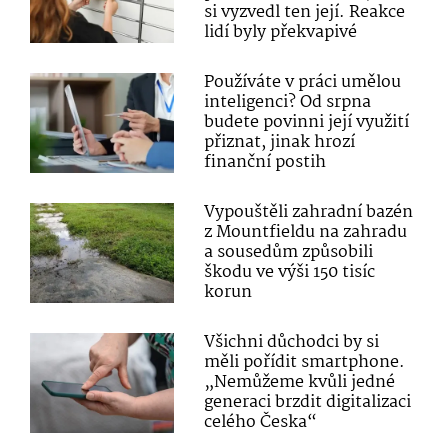
si vyzvedl ten její. Reakce
lidí byly překvapivé
Používáte v práci umělou
inteligenci? Od srpna
budete povinni její využití
přiznat, jinak hrozí
finanční postih
Vypouštěli zahradní bazén
z Mountfieldu na zahradu
a sousedům způsobili
škodu ve výši 150 tisíc
korun
Všichni důchodci by si
měli pořídit smartphone.
„Nemůžeme kvůli jedné
generaci brzdit digitalizaci
celého Česka“