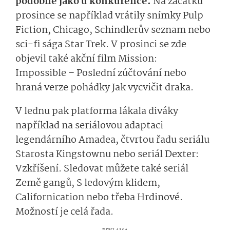
podobně jako u konkurence.
Na začátku
prosince se například vrátily snímky Pulp
Fiction, Chicago, Schindlerův seznam nebo
sci-fi sága Star Trek. V prosinci se zde
objevil také akční film Mission:
Impossible – Poslední zúčtování nebo
hraná verze pohádky Jak vycvičit draka.
V lednu pak platforma lákala diváky
například na seriálovou adaptaci
legendárního Amadea, čtvrtou řadu seriálu
Starosta Kingstownu nebo seriál Dexter:
Vzkříšení. Sledovat můžete také seriál
Země gangů, S ledovým klidem,
Californication nebo třeba Hrdinové.
Možností je celá řada.