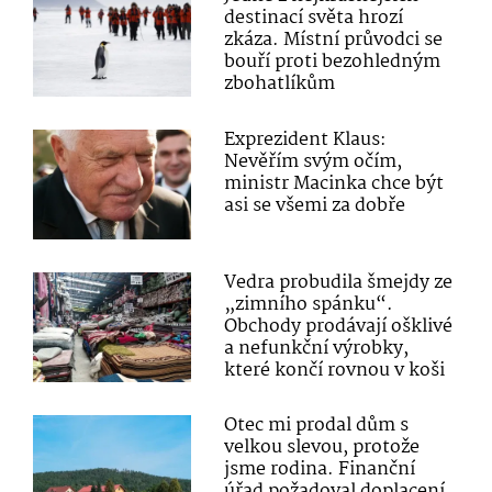
destinací světa hrozí
zkáza. Místní průvodci se
bouří proti bezohledným
zbohatlíkům
Exprezident Klaus:
Nevěřím svým očím,
ministr Macinka chce být
asi se všemi za dobře
Vedra probudila šmejdy ze
„zimního spánku“.
Obchody prodávají ošklivé
a nefunkční výrobky,
které končí rovnou v koši
Otec mi prodal dům s
velkou slevou, protože
jsme rodina. Finanční
úřad požadoval doplacení