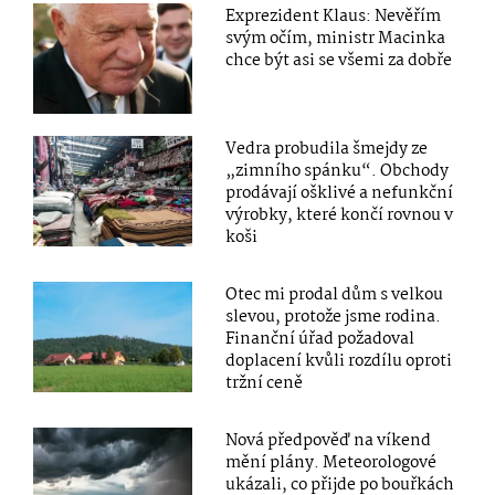
Exprezident Klaus: Nevěřím
svým očím, ministr Macinka
chce být asi se všemi za dobře
Vedra probudila šmejdy ze
„zimního spánku“. Obchody
prodávají ošklivé a nefunkční
výrobky, které končí rovnou v
koši
Otec mi prodal dům s velkou
slevou, protože jsme rodina.
Finanční úřad požadoval
doplacení kvůli rozdílu oproti
tržní ceně
Nová předpověď na víkend
mění plány. Meteorologové
ukázali, co přijde po bouřkách