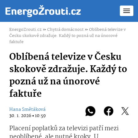
Toggl
navig
EnergoZrouti.cz
»
Chytrá domácnost
»
Oblíbená televize v
Česku skokově zdražuje. Každý to pozná už na únorové
faktuře
Oblíbená televize v Česku
skokově zdražuje. Každý to
pozná už na únorové
faktuře
Hana Smětáková
30. 1. 2026 ▪ 10:59
Placení poplatků za televizi patří mezi
neoblíbené, ale nutné kroky. U