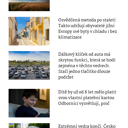
Osvědčená metoda po staletí:
Takto udržují obyvatelé jižní
Evropy své byty v chladu i bez
klimatizace
Dálkový klíček od auta má
skrytou funkci, která se hodí
zejména v těchto vedrech.
Stačí jedno tlačítko dlouze
podržet
Dítě by už od 8 let mělo platit
svou vlastní platební kartou.
Odborníci vysvětlují, proč
Extrémní vedra končí. Česko