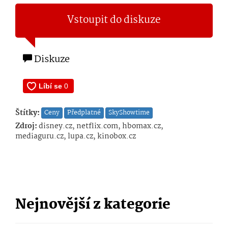
Vstoupit do diskuze
Diskuze
Štítky:
Ceny
Předplatné
SkyShowtime
Zdroj:
disney.cz, netflix.com, hbomax.cz,
mediaguru.cz, lupa.cz, kinobox.cz
Nejnovější z kategorie