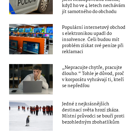
když ho ve 4 letech nechávám
jít samotného do obchodu
Populární internetový obchod
s elektronikou upadl do
insolvence. Češi budou mít
problém získat své peníze při
reklamaci
„Nepracujte chytře, pracujte
dlouho.“ Tohle je důvod, proč
v korporátu vyhrávají ti, kteří
se nepředřou
Jedné z nejkrásnějších
destinací světa hrozí zkáza.
Místní průvodci se bouří proti
bezohledným zbohatlíkům