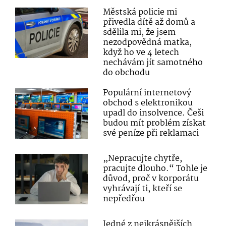
Městská policie mi
přivedla dítě až domů a
sdělila mi, že jsem
nezodpovědná matka,
když ho ve 4 letech
nechávám jít samotného
do obchodu
Populární internetový
obchod s elektronikou
upadl do insolvence. Češi
budou mít problém získat
své peníze při reklamaci
„Nepracujte chytře,
pracujte dlouho.“ Tohle je
důvod, proč v korporátu
vyhrávají ti, kteří se
nepředřou
Jedné z nejkrásnějších