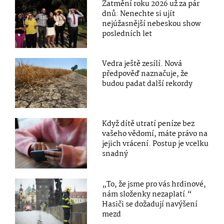
Zatmění roku 2026 už za pár
dnů: Nenechte si ujít
nejúžasnější nebeskou show
posledních let
Vedra ještě zesílí. Nová
předpověď naznačuje, že
budou padat další rekordy
Když dítě utratí peníze bez
vašeho vědomí, máte právo na
jejich vrácení. Postup je vcelku
snadný
„To, že jsme pro vás hrdinové,
nám složenky nezaplatí.“
Hasiči se dožadují navýšení
mezd