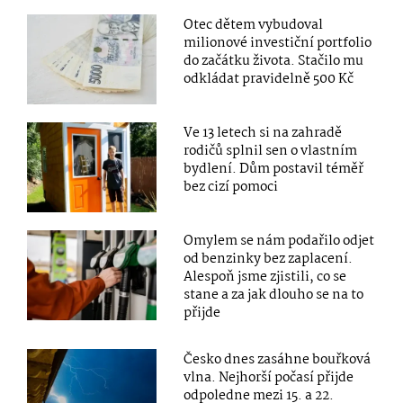
Otec dětem vybudoval
milionové investiční portfolio
do začátku života. Stačilo mu
odkládat pravidelně 500 Kč
Ve 13 letech si na zahradě
rodičů splnil sen o vlastním
bydlení. Dům postavil téměř
bez cizí pomoci
Omylem se nám podařilo odjet
od benzinky bez zaplacení.
Alespoň jsme zjistili, co se
stane a za jak dlouho se na to
přijde
Česko dnes zasáhne bouřková
vlna. Nejhorší počasí přijde
odpoledne mezi 15. a 22.