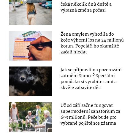
čeká několik dnů deště a
výrazná změna počasí
Žena omylem vyhodila do
koše výherní los na 24 milionů
korun. Popeláři ho okamžitě
začali hledat
Jak se připravit na pozorování
zatmění Slunce? Speciální
pomůcku si vyrobíte sami a
skvěle zabavíte děti
Už od září začne fungovat
supermoderní sanatorium za
693 milionů. Péče bude pro
vybrané pojištěnce zdarma