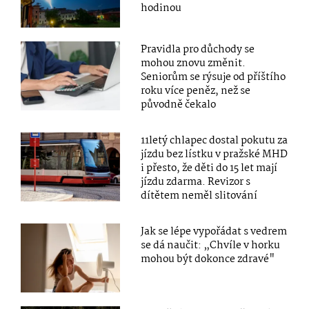
hodinou
Pravidla pro důchody se
mohou znovu změnit.
Seniorům se rýsuje od příštího
roku více peněz, než se
původně čekalo
11letý chlapec dostal pokutu za
jízdu bez lístku v pražské MHD
i přesto, že děti do 15 let mají
jízdu zdarma. Revizor s
dítětem neměl slitování
Jak se lépe vypořádat s vedrem
se dá naučit: „Chvíle v horku
mohou být dokonce zdravé"