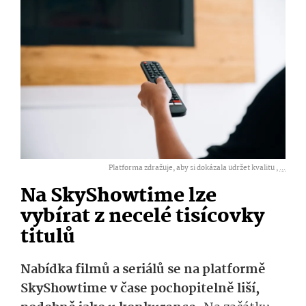
Platforma zdražuje, aby si dokázala udržet kvalitu ,
...
Na SkyShowtime lze
vybírat z necelé tisícovky
titulů
Nabídka filmů a seriálů se na platformě
SkyShowtime v čase pochopitelně liší,