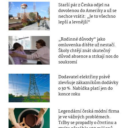
Starší pár z Česka odjel na
dovolenou do Ameriky a už se
nechce vrátit: „Je to všechno
lepší a levnější“
„Rodinné důvody“ jako
omluvenka dítěte už nestačí.
Školy chtějí znát skutečný
důvod absence a strkají nos do
soukromí
Dodavatel elektřiny právě
zlevňuje zákazníkům dodávky
o 30 %. Nabídka platí jen do
konce roku
Legendární česká módní firma
je ve vážných problémech.
Tržby se propadly o čtvrtinu a