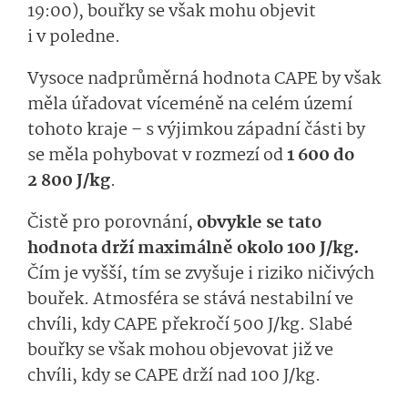
19:00), bouřky se však mohu objevit
i v poledne.
Vysoce nadprůměrná hodnota CAPE by však
měla úřadovat víceméně na celém území
tohoto kraje – s výjimkou západní části by
se měla pohybovat v rozmezí od
1 600 do
2 800 J/kg
.
Čistě pro porovnání,
obvykle se tato
hodnota drží maximálně okolo 100 J/kg.
Čím je vyšší, tím se zvyšuje i riziko ničivých
bouřek. Atmosféra se stává nestabilní ve
chvíli, kdy CAPE překročí 500 J/kg. Slabé
bouřky se však mohou objevovat již ve
chvíli, kdy se CAPE drží nad 100 J/kg.