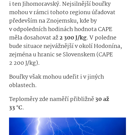
i ten Jihomoravský. Nejsilnější bouřky
mohou v rámci tohoto regionu úřadovat
především na Znojemsku, kde by
v odpoledních hodinách hodnota CAPE
měla dosahovat až
2 300 J/kg
. V poledne
bude situace nejvážnější v okolí Hodonína,
zejména u hranic se Slovenskem (CAPE
2 200 J/kg).
Bouřky však mohou udeřit i v jiných
oblastech.
Teploměry zde naměří přibližně
30 až
33 °C
.