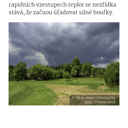
rapidních vzestupech teplot se nezřídka
stává, že začnou úřadovat silné bouřky.
V ČR se objeví silné bouřky.
Foto
: Shutterstock.