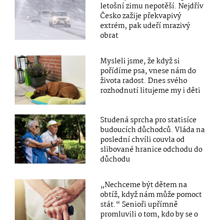
letošní zimu nepotěší. Nejdřív
Česko zažije překvapivý
extrém, pak udeří mrazivý
obrat
Mysleli jsme, že když si
pořídíme psa, vnese nám do
života radost. Dnes svého
rozhodnutí litujeme my i děti
Studená sprcha pro statisíce
budoucích důchodců. Vláda na
poslední chvíli couvla od
slibované hranice odchodu do
důchodu
„Nechceme být dětem na
obtíž, když nám může pomoct
stát.“ Senioři upřímně
promluvili o tom, kdo by se o