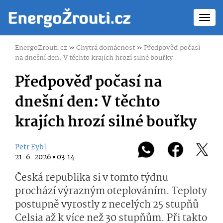
Toggl
navig
EnergoZrouti.cz
»
Chytrá domácnost
»
Předpověď počasí
na dnešní den: V těchto krajích hrozí silné bouřky
Předpověď počasí na
dnešní den: V těchto
krajích hrozí silné bouřky
Petr Eybl
21. 6. 2026 ▪ 03:14
Česká republika si v tomto týdnu
prochází výrazným oteplováním. Teploty
postupně vyrostly z necelých 25 stupňů
Celsia až k více než 30 stupňům. Při takto