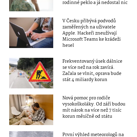
rodinné peklo a já nedostal nic
V Česku přibývá podvodů
zaměřených na uživatele
Apple. Hackeři zneužívají
Microsoft Teams ke krádeži
hesel
Frekventovaný úsek dálnice
se více než na rok zavírá.
Začala se vlnit, oprava bude
stát 4 miliardy korun
Nová pomoc pro rodiče
vysokoškoláky. Od září budou
mít nárok na více než 7 tisíc
korun měsíčně od státu
První výhled meteorologů na