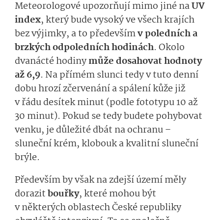
Meteorologové upozorňují mimo jiné na
UV
index
, který bude vysoký ve všech krajích
bez výjimky, a to především
v poledních a
brzkých odpoledních hodinách
. Okolo
dvanácté hodiny
může dosahovat hodnoty
až 6,9
. Na přímém slunci tedy v tuto denní
dobu hrozí zčervenání a spálení kůže již
v řádu desítek minut (podle fototypu 10 až
30 minut). Pokud se tedy budete pohybovat
venku, je důležité dbát na ochranu –
sluneční krém, klobouk a kvalitní sluneční
brýle.
Především by však na zdejší území měly
dorazit
bouřky
, které mohou být
v některých oblastech České republiky