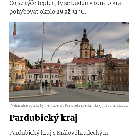
Co se týče teplot, ty se budou v tomto kraji
pohybovat okolo
29 až 31 °C
.
Velmi silné bouřky by měly udeřit v Královehradeckém kraji. ,
Shutterstock....
Pardubický kraj
Pardubický kraj s Královéhradeckým