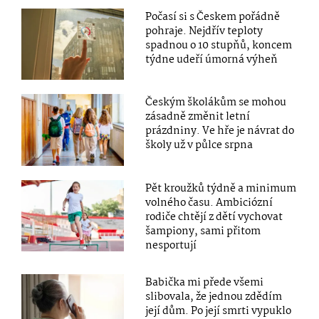
Počasí si s Českem pořádně
pohraje. Nejdřív teploty
spadnou o 10 stupňů, koncem
týdne udeří úmorná výheň
Českým školákům se mohou
zásadně změnit letní
prázdniny. Ve hře je návrat do
školy už v půlce srpna
Pět kroužků týdně a minimum
volného času. Ambiciózní
rodiče chtějí z dětí vychovat
šampiony, sami přitom
nesportují
Babička mi přede všemi
slibovala, že jednou zdědím
její dům. Po její smrti vypuklo