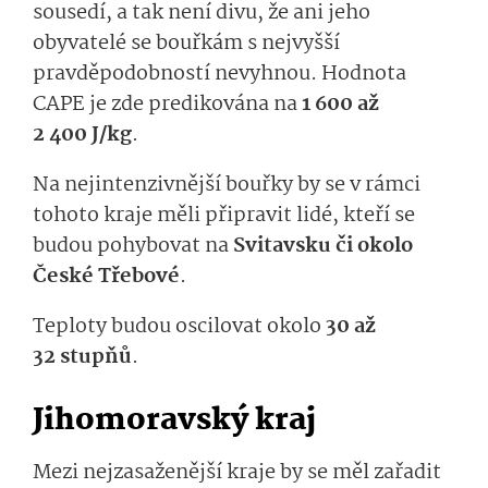
sousedí, a tak není divu, že ani jeho
obyvatelé se bouřkám s nejvyšší
pravděpodobností nevyhnou. Hodnota
CAPE je zde predikována na
1 600 až
2 400 J/kg
.
Na nejintenzivnější bouřky by se v rámci
tohoto kraje měli připravit lidé, kteří se
budou pohybovat na
Svitavsku či okolo
České Třebové
.
Teploty budou oscilovat okolo
30 až
32 stupňů
.
Jihomoravský kraj
Mezi nejzasaženější kraje by se měl zařadit