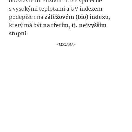
obzvláště intenzivní. To se společně
s vysokými teplotami a UV indexem
podepíše i na
zátěžovém (bio) indexu
,
který má být
na třetím, tj. nejvyšším
stupni
.