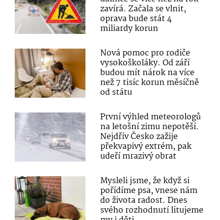
zavírá. Začala se vlnit,
oprava bude stát 4
miliardy korun
Nová pomoc pro rodiče
vysokoškoláky. Od září
budou mít nárok na více
než 7 tisíc korun měsíčně
od státu
První výhled meteorologů
na letošní zimu nepotěší.
Nejdřív Česko zažije
překvapivý extrém, pak
udeří mrazivý obrat
Mysleli jsme, že když si
pořídíme psa, vnese nám
do života radost. Dnes
svého rozhodnutí litujeme