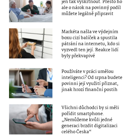
jen tak vyškrtnout. Přesto ho
ale o nárok na povinný podíl
můžete legálně připravit
Markéta našla ve výdejním
boxu cizí balíček a spustila
pátrání na internetu, kdo si
vyzvedl ten její. Reakce lidí
byly překvapivé
Používáte v práci umělou
inteligenci? Od srpna budete
povinni její využití přiznat,
jinak hrozí finanční postih
Všichni důchodci by si měli
pořídit smartphone.
„Nemůžeme kvůli jedné
generaci brzdit digitalizaci
celého Česka“