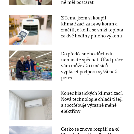
ně měl postarat
Z Temu jsem si koupil
klimatizaci za 1999 korun a
změřil, o kolik se sníží teplota
za dvě hodiny plného výkonu
Do předčasného důchodu
nemusíte spěchat. Úřad práce
vám může až 11 měsíců
vyplácet podporu vyšší než
penze
Konec klasických klimatizací:
Nová technologie chladí tišeji
a spotřebuje výrazně méně
elektřiny
Česko se znovu rozpálí na 36