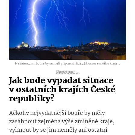
Na intenzivní bouře by se měli připravit i lidé z Jihomoravského kraje. ,
Shutterstock....
Jak bude vypadat situace
v ostatních krajích České
republiky?
Ačkoliv nejvydatnější bouře by měly
zasáhnout zejména výše zmíněné kraje,
vyhnout by se jim neměly ani ostatní