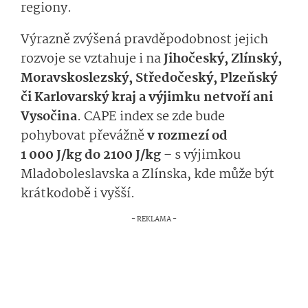
regiony.
Výrazně zvýšená pravděpodobnost jejich
rozvoje se vztahuje i na
Jihočeský, Zlínský,
Moravskoslezský, Středočeský, Plzeňský
či Karlovarský kraj a výjimku netvoří ani
Vysočina
. CAPE index se zde bude
pohybovat převážně
v rozmezí od
1 000 J/kg do 2100 J/kg
– s výjimkou
Mladoboleslavska a Zlínska, kde může být
krátkodobě i vyšší.