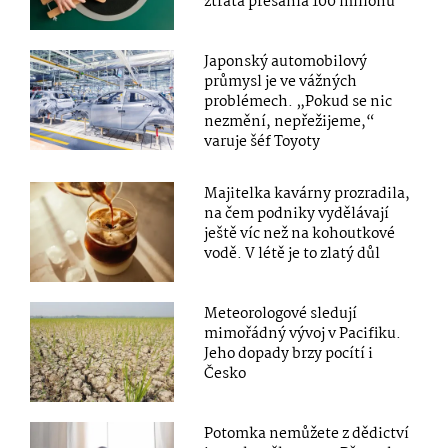
ztráta přesáhla 100 milionů
Japonský automobilový
průmysl je ve vážných
problémech. „Pokud se nic
nezmění, nepřežijeme,“
varuje šéf Toyoty
Majitelka kavárny prozradila,
na čem podniky vydělávají
ještě víc než na kohoutkové
vodě. V létě je to zlatý důl
Meteorologové sledují
mimořádný vývoj v Pacifiku.
Jeho dopady brzy pocítí i
Česko
Potomka nemůžete z dědictví