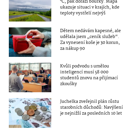
°C, pak dorazí bouřky. Mapa
ukazuje situaci v krajích, kde
teploty vystřelí nejvýš
Dětem nedávám kapesné, ale
udělala jsem „ceník služeb“.
Za vynesení koše je 30 korun,
za nákup 90
Kvůli podvodu s umělou
inteligencí musí 58 000
studentů znovu na přijímací
zkoušky
Juchelka zveřejnil plán růstu
starobních důchodů: Navýšení
je nejnižší za posledních 10 let