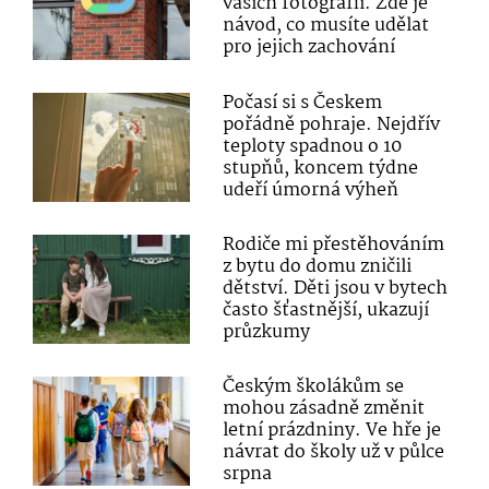
vašich fotografií. Zde je
návod, co musíte udělat
pro jejich zachování
Počasí si s Českem
pořádně pohraje. Nejdřív
teploty spadnou o 10
stupňů, koncem týdne
udeří úmorná výheň
Rodiče mi přestěhováním
z bytu do domu zničili
dětství. Děti jsou v bytech
často šťastnější, ukazují
průzkumy
Českým školákům se
mohou zásadně změnit
letní prázdniny. Ve hře je
návrat do školy už v půlce
srpna