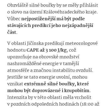
Obzvláště silné bouřky by se měly přihlásit
o slovo na území Královéhradeckého kraje.
Vůbec
nejpostiženější má být podle
stávajících predikcí jeho nejzápadnější
část
.
V oblasti Jičínska predikují meteorologové
hodnotu
CAPE až 3 100 J/kg
, což
upozorňuje na obrovské množství
nashromážděné energie v tamější
atmosféře a značnou instabilitu ovzduší.
Jestliže se tato energie uvolní, mohou
vznikat
extrémně silné bouřky, které
mohou být doprovázené i krupobitím
.
Intenzita by v této oblasti měla vrcholit
v pozdních odpoledních hodinách (18:00 až