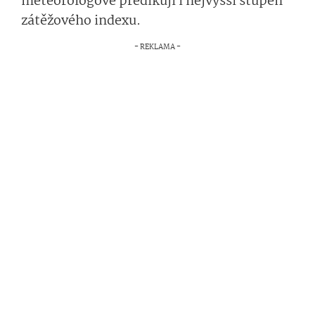
meteorologové predikují i nejvyšší stupeň
zátěžového indexu.