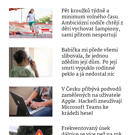
Pět kroužků týdně a
minimum volného času.
Ambiciózní rodiče chtějí z
dětí vychovat šampiony,
sami přitom nesportují
Babička mi přede všemi
slibovala, že jednou
zdědím její dům. Po její
smrti vypuklo rodinné
peklo a já nedostal nic
V Česku přibývá podvodů
zaměřených na uživatele
Apple. Hackeři zneužívají
Microsoft Teams ke
krádeži hesel
Frekventovaný úsek
dálnice se více než na rok