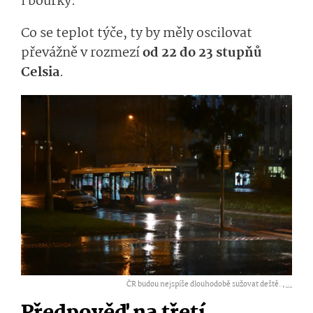
i bouřky.
Co se teplot týče, ty by měly oscilovat
převážně v rozmezí
od 22 do 23 stupňů
Celsia
.
ČR budou nejspíše dlouhodobě sužovat deště. ,
...