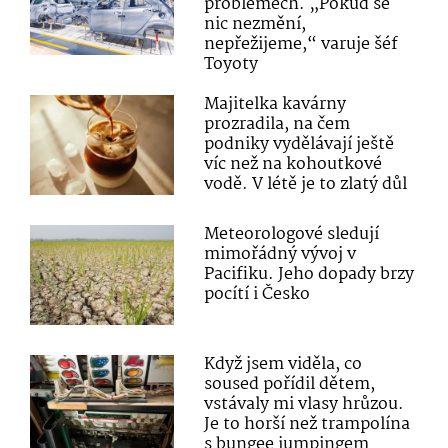
problémech. „Pokud se
nic nezmění,
nepřežijeme,“ varuje šéf
Toyoty
Majitelka kavárny
prozradila, na čem
podniky vydělávají ještě
víc než na kohoutkové
vodě. V létě je to zlatý důl
Meteorologové sledují
mimořádný vývoj v
Pacifiku. Jeho dopady brzy
pocítí i Česko
Když jsem viděla, co
soused pořídil dětem,
vstávaly mi vlasy hrůzou.
Je to horší než trampolína
s bungee jumpingem