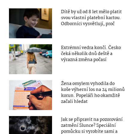
Dítě by už od 8 let mělo platit
svou vlastní platební kartou.
Odborníci vysvětlují, proč
Extrémní vedra končí. Česko
čeká několik dnů deště a
výrazná změna počasí
Žena omylem vyhodila do
koše výherní los na 24 milionů
korun. Popeláři ho okamžitě
začali hledat
Jak se připravit na pozorování
zatmění Slunce? Speciální
pomůcku si vyrobíte sami a