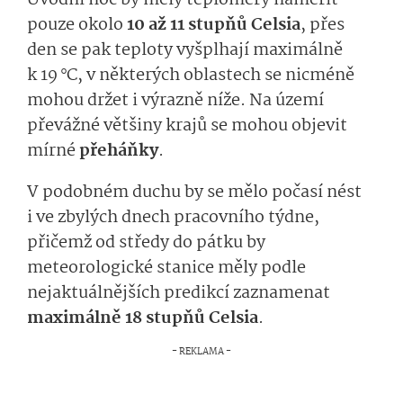
Úvodní noc by měly teploměry naměřit
pouze okolo
10 až 11 stupňů Celsia
, přes
den se pak teploty vyšplhají maximálně
k 19 °C, v některých oblastech se nicméně
mohou držet i výrazně níže. Na území
převážné většiny krajů se mohou objevit
mírné
přeháňky
.
V podobném duchu by se mělo počasí nést
i ve zbylých dnech pracovního týdne,
přičemž od středy do pátku by
meteorologické stanice měly podle
nejaktuálnějších predikcí zaznamenat
maximálně 18 stupňů Celsia
.