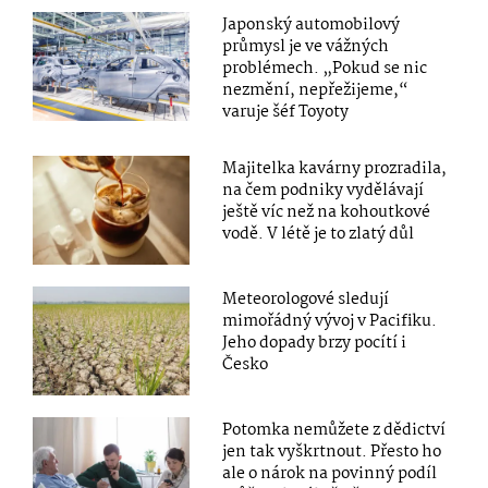
Japonský automobilový
průmysl je ve vážných
problémech. „Pokud se nic
nezmění, nepřežijeme,“
varuje šéf Toyoty
Majitelka kavárny prozradila,
na čem podniky vydělávají
ještě víc než na kohoutkové
vodě. V létě je to zlatý důl
Meteorologové sledují
mimořádný vývoj v Pacifiku.
Jeho dopady brzy pocítí i
Česko
Potomka nemůžete z dědictví
jen tak vyškrtnout. Přesto ho
ale o nárok na povinný podíl