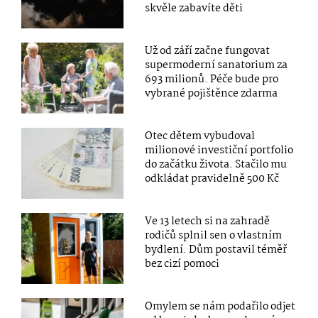
skvěle zabavíte děti
Už od září začne fungovat
supermoderní sanatorium za
693 milionů. Péče bude pro
vybrané pojištěnce zdarma
Otec dětem vybudoval
milionové investiční portfolio
do začátku života. Stačilo mu
odkládat pravidelně 500 Kč
Ve 13 letech si na zahradě
rodičů splnil sen o vlastním
bydlení. Dům postavil téměř
bez cizí pomoci
Omylem se nám podařilo odjet