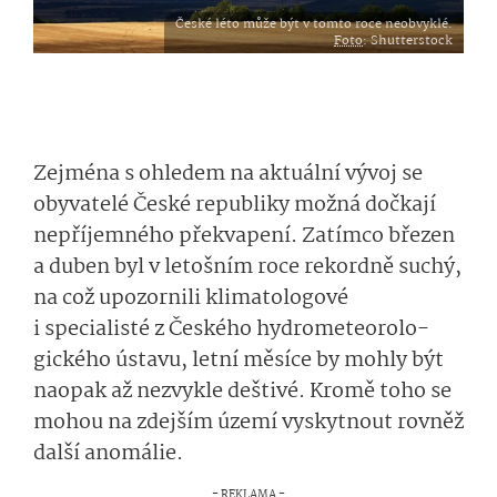
České léto může být v tomto roce neobvyklé.
Foto
: Shutterstock
Zejména s ohledem na aktuální vývoj se
obyvatelé České republiky možná dočkají
nepříjemného překvapení. Zatímco březen
a duben byl v letošním roce rekordně suchý,
na což upozornili klimatologové
i specialisté z Českého hydrometeorolo­
gického ústavu, letní měsíce by mohly být
naopak až nezvykle deštivé. Kromě toho se
mohou na zdejším území vyskytnout rovněž
další anomálie.