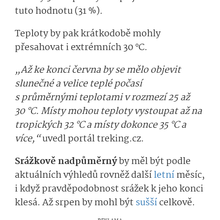
tuto hodnotu (31 %).
Teploty by pak krátkodobě mohly
přesahovat i extrémních 30 °C.
„Až ke konci června by se mělo objevit
slunečné a velice teplé počasí
s průměrnými teplotami v rozmezí 25 až
30 °C. Místy mohou teploty vystoupat až na
tropických 32 °C a místy dokonce 35 °C a
více,“
uvedl portál treking.cz.
Srážkově nadpůměrný
by měl být podle
aktuálních výhledů rovněž další
letní
měsíc,
i když pravděpodobnost srážek k jeho konci
klesá. Až srpen by mohl být
sušší
celkově.