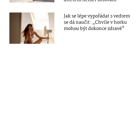
dítětem neměl slitování
Jak se lépe vypořádat s vedrem
se dá naučit: „Chvíle v horku
mohou být dokonce zdravé"