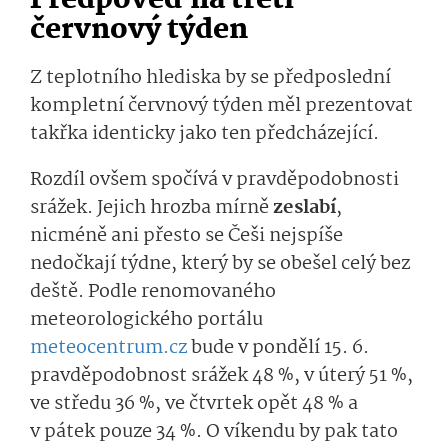
Předpověď na třetí
červnový týden
Z teplotního hlediska by se předposlední
kompletní červnový týden měl prezentovat
takřka identicky jako ten předcházející.
Rozdíl ovšem spočívá v pravděpodobnosti
srážek. Jejich hrozba mírně
zeslabí
,
nicméně ani přesto se Češi nejspíše
nedočkají týdne, který by se obešel celý bez
deště. Podle renomovaného
meteorologického portálu
meteocentrum.cz
bude v pondělí 15. 6.
pravděpodobnost srážek 48 %, v úterý 51 %,
ve středu 36 %, ve čtvrtek opět 48 % a
v pátek pouze 34 %. O víkendu by pak tato