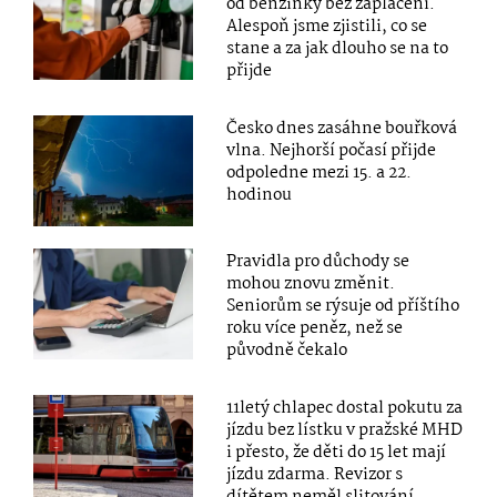
od benzinky bez zaplacení.
Alespoň jsme zjistili, co se
stane a za jak dlouho se na to
přijde
Česko dnes zasáhne bouřková
vlna. Nejhorší počasí přijde
odpoledne mezi 15. a 22.
hodinou
Pravidla pro důchody se
mohou znovu změnit.
Seniorům se rýsuje od příštího
roku více peněz, než se
původně čekalo
11letý chlapec dostal pokutu za
jízdu bez lístku v pražské MHD
i přesto, že děti do 15 let mají
jízdu zdarma. Revizor s