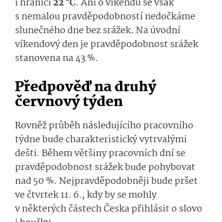
i hranici
22 °C
. Ani o víkendu se však
s nemalou pravděpodobností nedočkáme
slunečného dne bez srážek. Na úvodní
víkendový den je pravděpodobnost srážek
stanovena na 43 %.
Předpověď na druhý
červnový týden
Rovněž průběh následujícího pracovního
týdne bude charakteristický vytrvalými
dešti. Během většiny pracovních dní se
pravděpodobnost srážek bude pohybovat
nad 50 %. Nejpravděpodobněji bude pršet
ve čtvrtek 11. 6., kdy by se mohly
v některých částech Česka přihlásit o slovo