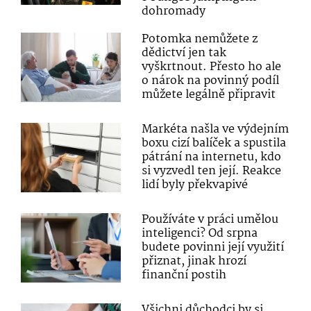
dohromady
Potomka nemůžete z
dědictví jen tak
vyškrtnout. Přesto ho ale
o nárok na povinný podíl
můžete legálně připravit
Markéta našla ve výdejním
boxu cizí balíček a spustila
pátrání na internetu, kdo
si vyzvedl ten její. Reakce
lidí byly překvapivé
Používáte v práci umělou
inteligenci? Od srpna
budete povinni její využití
přiznat, jinak hrozí
finanční postih
Všichni důchodci by si