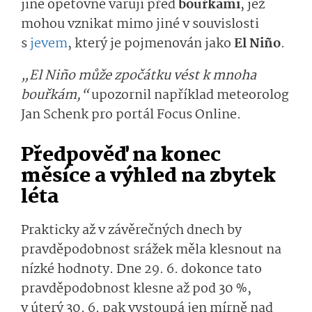
jiné opětovně varují před
bouřkami
, jež
mohou vznikat mimo jiné v souvislosti
s
jevem
, který je pojmenován jako
El Niño
.
„El Niño může zpočátku vést k mnoha
bouřkám,“
upozornil například meteorolog
Jan Schenk pro portál Focus Online.
Předpověď na konec
měsíce a výhled na zbytek
léta
Prakticky až v závěrečných dnech by
pravděpodobnost srážek měla klesnout na
nízké hodnoty. Dne 29. 6. dokonce tato
pravděpodobnost klesne až pod 30 %,
v úterý 30. 6. pak vystoupá jen mírně nad