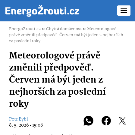
Toggl
navig
EnergoZrouti.cz
»
Chytrá domácnost
»
Meteorologové
právě změnili předpověď. Červen má být jeden z nejhorších
za poslední roky
Meteorologové právě
změnili předpověď.
Červen má být jeden z
nejhorších za poslední
roky
Petr Eybl
8. 5. 2026 ▪ 15:06