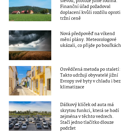
slevou, protože jsme rodina.
Finanční úřad požadoval
doplacení kvůli rozdílu oproti
tržní ceně
Nová předpověď na víkend
mění plány. Meteorologové
ukázali, co přijde po bouřkách
Osvědčená metoda po staletí:
Takto udržují obyvatelé jižní
Evropy své byty v chladu i bez
klimatizace
Dálkový klíček od auta má
skrytou funkci, která se hodí
zejména v těchto vedrech.
Stačí jedno tlačítko dlouze
podržet