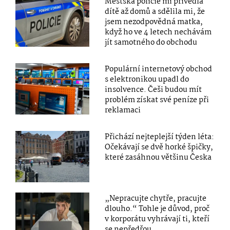
Městská policie mi přivedla
dítě až domů a sdělila mi, že
jsem nezodpovědná matka,
když ho ve 4 letech nechávám
jít samotného do obchodu
Populární internetový obchod
s elektronikou upadl do
insolvence. Češi budou mít
problém získat své peníze při
reklamaci
Přichází nejteplejší týden léta:
Očekávají se dvě horké špičky,
které zasáhnou většinu Česka
„Nepracujte chytře, pracujte
dlouho.“ Tohle je důvod, proč
v korporátu vyhrávají ti, kteří
se nepředřou