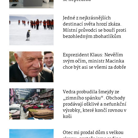
Jedné z nejkrásnějších
destinací světa hrozí zkáza.
Místní průvodci se bouří proti
bezohledným zbohatlíkům
Exprezident Klaus: Nevěřím
svým očím, ministr Macinka
chce být asi se všemi za dobře
Vedra probudila šmejdy ze
„zimního spánku“. Obchody
prodávají ošklivé a nefunkční
výrobky, které končí rovnou v
koši
Otec mi prodal dům s velkou