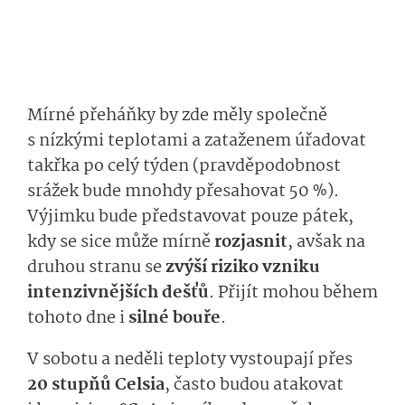
Mírné přeháňky by zde měly společně
s nízkými teplotami a zataženem úřadovat
takřka po celý týden (pravděpodobnost
srážek bude mnohdy přesahovat 50 %).
Výjimku bude představovat pouze pátek,
kdy se sice může mírně
rozjasnit
, avšak na
druhou stranu se
zvýší riziko vzniku
intenzivnějších dešťů
. Přijít mohou během
tohoto dne i
silné bouře
.
V sobotu a neděli teploty vystoupají přes
20 stupňů Celsia
, často budou atakovat