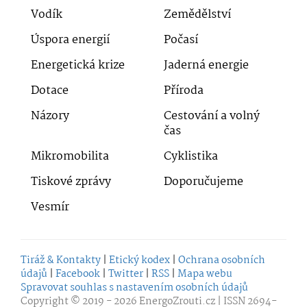
Vodík
Zemědělství
Úspora energií
Počasí
Energetická krize
Jaderná energie
Dotace
Příroda
Názory
Cestování a volný
čas
Mikromobilita
Cyklistika
Tiskové zprávy
Doporučujeme
Vesmír
Tiráž & Kontakty
|
Etický kodex
|
Ochrana osobních
údajů
|
Facebook
|
Twitter
|
RSS
|
Mapa webu
Spravovat souhlas s nastavením osobních údajů
Copyright © 2019 - 2026
EnergoZrouti.cz
| ISSN 2694-