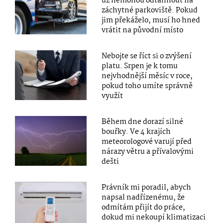
už nemohou odtáhnout na
záchytné parkoviště. Pokud
jim překáželo, musí ho hned
vrátit na původní místo
Nebojte se říct si o zvýšení
platu. Srpen je k tomu
nejvhodnější měsíc v roce,
pokud toho umíte správně
využít
Během dne dorazí silné
bouřky. Ve 4 krajích
meteorologové varují před
nárazy větru a přívalovými
dešti
Právník mi poradil, abych
napsal nadřízenému, že
odmítám přijít do práce,
dokud mi nekoupí klimatizaci