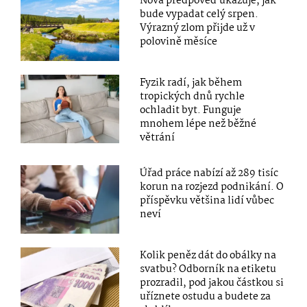
Nová předpověď ukazuje, jak
bude vypadat celý srpen.
Výrazný zlom přijde už v
polovině měsíce
Fyzik radí, jak během
tropických dnů rychle
ochladit byt. Funguje
mnohem lépe než běžné
větrání
Úřad práce nabízí až 289 tisíc
korun na rozjezd podnikání. O
příspěvku většina lidí vůbec
neví
Kolik peněz dát do obálky na
svatbu? Odborník na etiketu
prozradil, pod jakou částkou si
uříznete ostudu a budete za