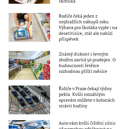
skrblíka
Rodiče čeká jeden z
nejdražších nákupů roku.
Výbava pro školáka vyjde i na
desetitisíce, stát ale nabízí
příspěvek
Známý diskont s levným
zbožím zavírá 50 prodejen. O
budoucnosti řetězce
rozhodnou příští měsíce
Řidiče v Praze čekají týdny
pekla. Kvůli rozsáhlým
opravám můžete v kolonách
strávit hodiny
Auto vám kvůli čištění silnic