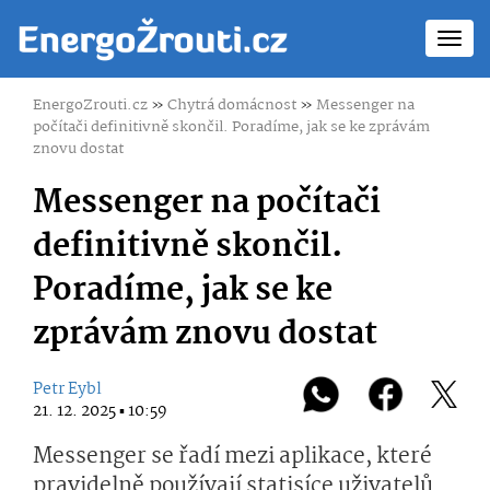
Toggl
navig
EnergoZrouti.cz
»
Chytrá domácnost
»
Messenger na
počítači definitivně skončil. Poradíme, jak se ke zprávám
znovu dostat
Messenger na počítači
definitivně skončil.
Poradíme, jak se ke
zprávám znovu dostat
Petr Eybl
21. 12. 2025 ▪ 10:59
Messenger se řadí mezi aplikace, které
pravidelně používají statisíce uživatelů.