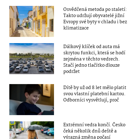
Osvědčená metoda po staletí:
Takto udržují obyvatelé jižní
Evropy své byty v chladu i bez
klimatizace
Dálkový klíček od auta má
skrytou funkci, která se hodí
zejména v těchto vedrech.
Stačí jedno tlačítko dlouze
podržet
Dítě by už od 8 let mělo platit
svou vlastní platební kartou.
Odborníci vysvětlují, proč
Extrémní vedra končí. Česko
čeká několik dnů deště a
výrazná změna počasí