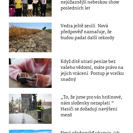
nejúžasnější nebeskou show
posledních let
Vedra ještě zesílí. Nová
předpověď naznačuje, že
budou padat další rekordy
Když dítě utratí peníze bez
vašeho vědomí, máte právo na
jejich vrácení. Postup je vcelku
snadný
„To, že jsme pro vás hrdinové,
nám složenky nezaplatí.“
Hasiči se dožadují navýšení
mezd