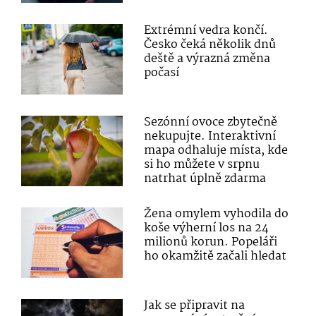
Extrémní vedra končí.
Česko čeká několik dnů
deště a výrazná změna
počasí
Sezónní ovoce zbytečně
nekupujte. Interaktivní
mapa odhaluje místa, kde
si ho můžete v srpnu
natrhat úplně zdarma
Žena omylem vyhodila do
koše výherní los na 24
milionů korun. Popeláři
ho okamžitě začali hledat
Jak se připravit na