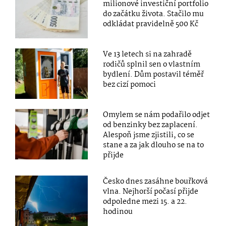
milionové investiční portfolio
do začátku života. Stačilo mu
odkládat pravidelně 500 Kč
Ve 13 letech si na zahradě
rodičů splnil sen o vlastním
bydlení. Dům postavil téměř
bez cizí pomoci
Omylem se nám podařilo odjet
od benzinky bez zaplacení.
Alespoň jsme zjistili, co se
stane a za jak dlouho se na to
přijde
Česko dnes zasáhne bouřková
vlna. Nejhorší počasí přijde
odpoledne mezi 15. a 22.
hodinou