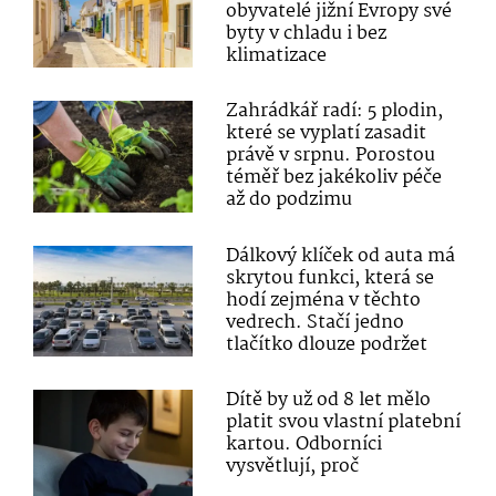
obyvatelé jižní Evropy své
byty v chladu i bez
klimatizace
Zahrádkář radí: 5 plodin,
které se vyplatí zasadit
právě v srpnu. Porostou
téměř bez jakékoliv péče
až do podzimu
Dálkový klíček od auta má
skrytou funkci, která se
hodí zejména v těchto
vedrech. Stačí jedno
tlačítko dlouze podržet
Dítě by už od 8 let mělo
platit svou vlastní platební
kartou. Odborníci
vysvětlují, proč