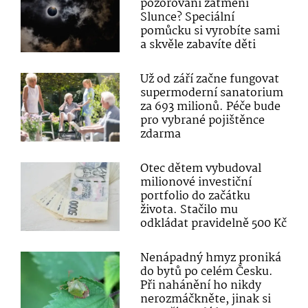
pozorování zatmění
Slunce? Speciální
pomůcku si vyrobíte sami
a skvěle zabavíte děti
Už od září začne fungovat
supermoderní sanatorium
za 693 milionů. Péče bude
pro vybrané pojištěnce
zdarma
Otec dětem vybudoval
milionové investiční
portfolio do začátku
života. Stačilo mu
odkládat pravidelně 500 Kč
Nenápadný hmyz proniká
do bytů po celém Česku.
Při nahánění ho nikdy
nerozmáčkněte, jinak si