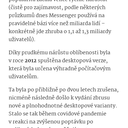
(čistě pro zajímavost, podle některých
průzkumů dnes Messenger používá na
pravidelné bázi více než miliarda lidí –
konkrétně jde zhruba o 1,1 až 1,3 miliardy
uživatelů).
Díky prudkému nárůstu oblíbenosti byla
v roce
2012
spuštěna desktopová verze,
která byla určena výhradně počítačovým
uživatelům.
Ta byla po přibližně po dvou letech zrušena,
nicméně následně došlo k vydání zbrusu
nové a plnohodnotné desktopové varianty.
Stalo se tak během covidové pandemie
v reakci na zvýšenou poptávku po