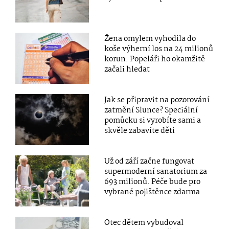
Žena omylem vyhodila do
koše výherní los na 24 milionů
korun. Popeláři ho okamžitě
začali hledat
Jak se připravit na pozorování
zatmění Slunce? Speciální
pomůcku si vyrobíte sami a
skvěle zabavíte děti
Už od září začne fungovat
supermoderní sanatorium za
693 milionů. Péče bude pro
vybrané pojištěnce zdarma
Otec dětem vybudoval