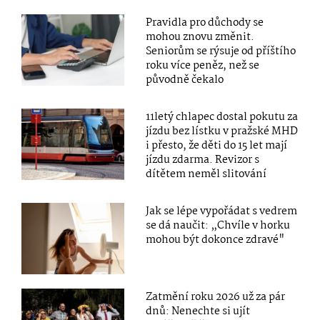
Pravidla pro důchody se
mohou znovu změnit.
Seniorům se rýsuje od příštího
roku více peněz, než se
původně čekalo
11letý chlapec dostal pokutu za
jízdu bez lístku v pražské MHD
i přesto, že děti do 15 let mají
jízdu zdarma. Revizor s
dítětem neměl slitování
Jak se lépe vypořádat s vedrem
se dá naučit: „Chvíle v horku
mohou být dokonce zdravé"
Zatmění roku 2026 už za pár
dnů: Nenechte si ujít