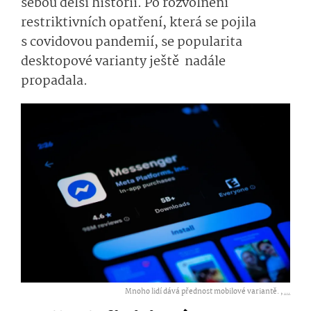
sebou delší historii. Po rozvolnění
restriktivních opatření, která se pojila
s covidovou pandemií, se popularita
desktopové varianty ještě nadále
propadala.
Mnoho lidí dává přednost mobilové variantě. ,
...