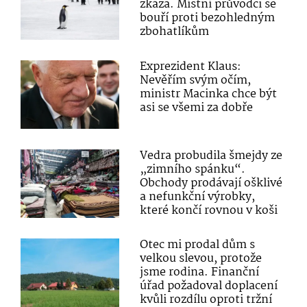
zkáza. Místní průvodci se
bouří proti bezohledným
zbohatlíkům
Exprezident Klaus:
Nevěřím svým očím,
ministr Macinka chce být
asi se všemi za dobře
Vedra probudila šmejdy ze
„zimního spánku“.
Obchody prodávají ošklivé
a nefunkční výrobky,
které končí rovnou v koši
Otec mi prodal dům s
velkou slevou, protože
jsme rodina. Finanční
úřad požadoval doplacení
kvůli rozdílu oproti tržní