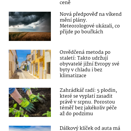
ceně
Nová předpověď na víkend
mění plány.
Meteorologové ukázali, co
přijde po bouřkách
Osvědčená metoda po
staletí: Takto udržují
obyvatelé jižní Evropy své
byty v chladu i bez
klimatizace
Zahrádkář radí: 5 plodin,
které se vyplatí zasadit
právě v srpnu. Porostou
téměř bez jakékoliv péče
až do podzimu
Dálkový klíček od auta má