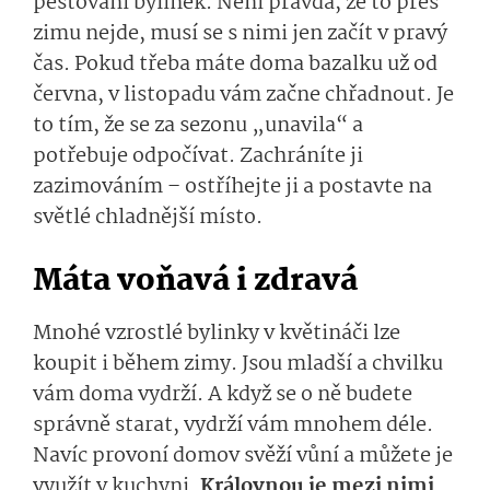
pěstování bylinek. Není pravda, že to přes
zimu nejde, musí se s nimi jen začít v pravý
čas. Pokud třeba máte doma bazalku už od
června, v listopadu vám začne chřadnout. Je
to tím, že se za sezonu „unavila“ a
potřebuje odpočívat. Zachráníte ji
zazimováním – ostříhejte ji a postavte na
světlé chladnější místo.
Máta voňavá i zdravá
Mnohé vzrostlé bylinky v květináči lze
koupit i během zimy. Jsou mladší a chvilku
vám doma vydrží. A když se o ně budete
správně starat, vydrží vám mnohem déle.
Navíc provoní domov svěží vůní a můžete je
využít v kuchyni.
Královnou je mezi nimi