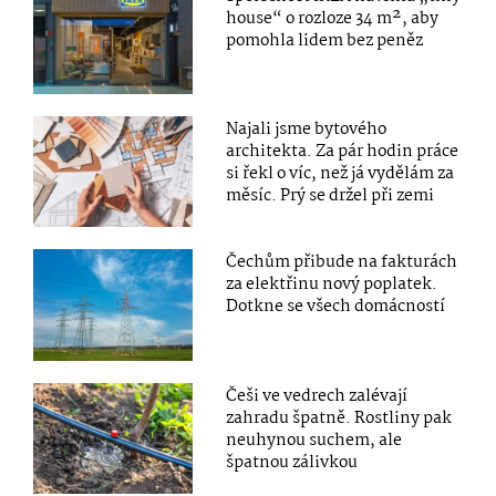
house“ o rozloze 34 m², aby
pomohla lidem bez peněz
Najali jsme bytového
architekta. Za pár hodin práce
si řekl o víc, než já vydělám za
měsíc. Prý se držel při zemi
Čechům přibude na fakturách
za elektřinu nový poplatek.
Dotkne se všech domácností
Češi ve vedrech zalévají
zahradu špatně. Rostliny pak
neuhynou suchem, ale
špatnou zálivkou