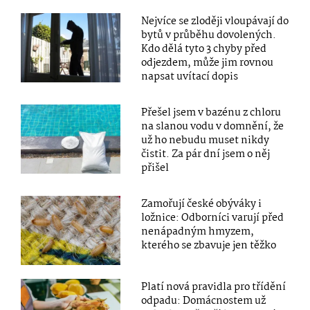
Nejvíce se zloději vloupávají do
bytů v průběhu dovolených.
Kdo dělá tyto 3 chyby před
odjezdem, může jim rovnou
napsat uvítací dopis
Přešel jsem v bazénu z chloru
na slanou vodu v domnění, že
už ho nebudu muset nikdy
čistit. Za pár dní jsem o něj
přišel
Zamořují české obýváky i
ložnice: Odborníci varují před
nenápadným hmyzem,
kterého se zbavuje jen těžko
Platí nová pravidla pro třídění
odpadu: Domácnostem už