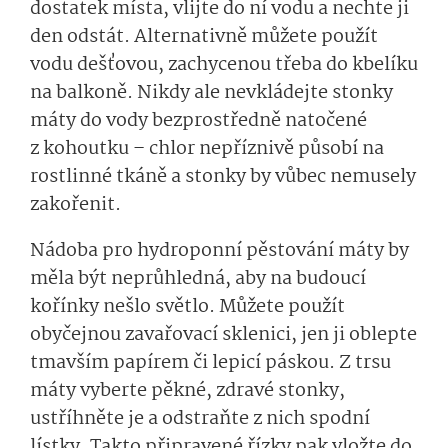
dostatek místa, vlijte do ní vodu a nechte ji
den odstát. Alternativně můžete použít
vodu dešťovou, zachycenou třeba do kbelíku
na balkoně. Nikdy ale nevkládejte stonky
máty do vody bezprostředně natočené
z kohoutku – chlor nepříznivě působí na
rostlinné tkáně a stonky by vůbec nemusely
zakořenit.
Nádoba pro hydroponní pěstování máty by
měla být neprůhledná, aby na budoucí
kořínky nešlo světlo. Můžete použít
obyčejnou zavařovací sklenici, jen ji oblepte
tmavším papírem či lepicí páskou. Z trsu
máty vyberte pěkné, zdravé stonky,
ustříhněte je a odstraňte z nich spodní
lístky. Takto připravené řízky pak vložte do