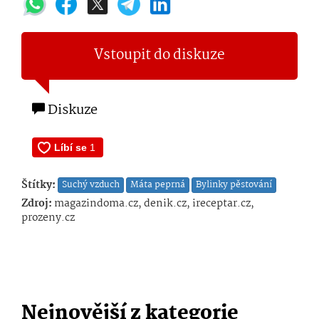
Vstoupit do diskuze
Diskuze
Štítky:
Suchý vzduch
Máta peprná
Bylinky pěstování
Zdroj:
magazindoma.cz, denik.cz, ireceptar.cz,
prozeny.cz
Nejnovější z kategorie