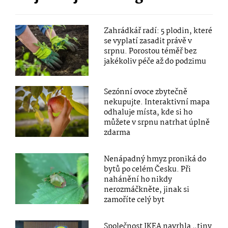
Zahrádkář radí: 5 plodin, které
se vyplatí zasadit právě v
srpnu. Porostou téměř bez
jakékoliv péče až do podzimu
Sezónní ovoce zbytečně
nekupujte. Interaktivní mapa
odhaluje místa, kde si ho
můžete v srpnu natrhat úplně
zdarma
Nenápadný hmyz proniká do
bytů po celém Česku. Při
nahánění ho nikdy
nerozmáčkněte, jinak si
zamoříte celý byt
Společnost IKEA navrhla „tiny