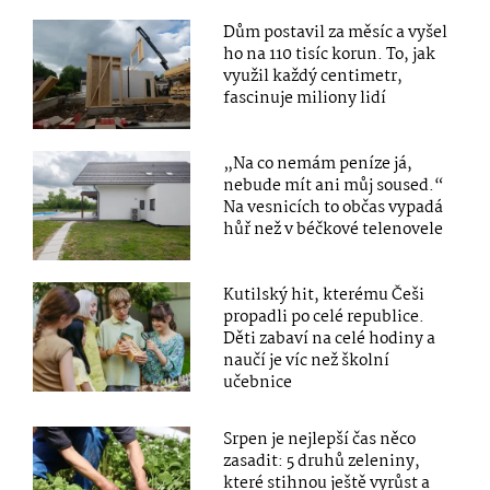
Dům postavil za měsíc a vyšel
ho na 110 tisíc korun. To, jak
využil každý centimetr,
fascinuje miliony lidí
„Na co nemám peníze já,
nebude mít ani můj soused.“
Na vesnicích to občas vypadá
hůř než v béčkové telenovele
Kutilský hit, kterému Češi
propadli po celé republice.
Děti zabaví na celé hodiny a
naučí je víc než školní
učebnice
Srpen je nejlepší čas něco
zasadit: 5 druhů zeleniny,
které stihnou ještě vyrůst a