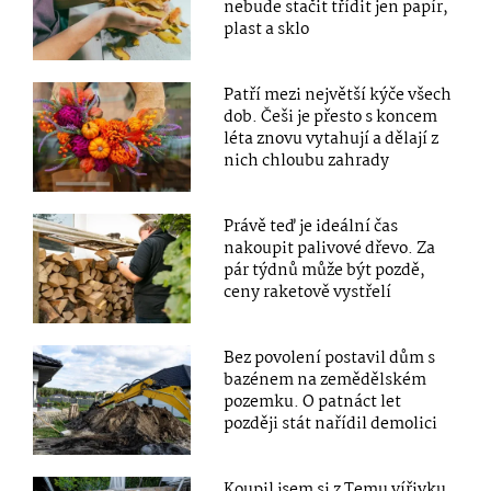
nebude stačit třídit jen papír,
plast a sklo
Patří mezi největší kýče všech
dob. Češi je přesto s koncem
léta znovu vytahují a dělají z
nich chloubu zahrady
Právě teď je ideální čas
nakoupit palivové dřevo. Za
pár týdnů může být pozdě,
ceny raketově vystřelí
Bez povolení postavil dům s
bazénem na zemědělském
pozemku. O patnáct let
později stát nařídil demolici
Koupil jsem si z Temu vířivku