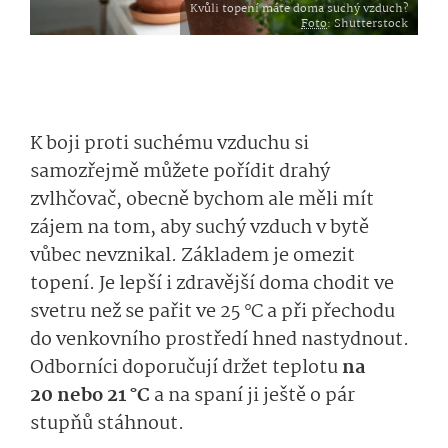
Kvůli topení máte doma suchý vzduch?
Foto
: Shutterstock
K boji proti suchému vzduchu si
samozřejmě můžete pořídit drahý
zvlhčovač, obecně bychom ale měli mít
zájem na tom, aby suchý vzduch v bytě
vůbec nevznikal. Základem je omezit
topení. Je lepší i zdravější doma chodit ve
svetru než se pařit ve 25 °C a při přechodu
do venkovního prostředí hned nastydnout.
Odborníci doporučují držet teplotu
na
20 nebo 21 °C
a na spaní ji ještě o pár
stupňů stáhnout.