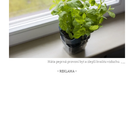
Máta peprná provoní byt a zlepší kvalitu vzduchu. ,
...