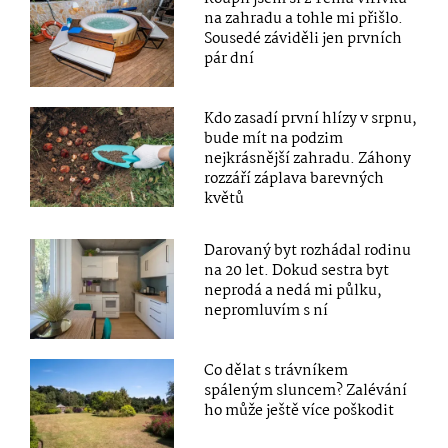
na zahradu a tohle mi přišlo.
Sousedé záviděli jen prvních
pár dní
Kdo zasadí první hlízy v srpnu,
bude mít na podzim
nejkrásnější zahradu. Záhony
rozzáří záplava barevných
květů
Darovaný byt rozhádal rodinu
na 20 let. Dokud sestra byt
neprodá a nedá mi půlku,
nepromluvím s ní
Co dělat s trávníkem
spáleným sluncem? Zalévání
ho může ještě více poškodit