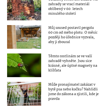
zahrady se vrací materiál
oblíbený v 60. letech
minulého století
Můj soused postavil pergolu
60 cm od mého plotu. O měsíc
později ho úřednice vyzvala,
aby ji zboural
Těmto rostlinám se ve vaší
zahradě vyhněte. Jsou sice
krásné, ale úplné magnety na
klíšťata
Může pronajímatel zakázat v
bytě psa nebo kočku? Nahlídli
jsme do zákona a zjistili, kde je
pravda