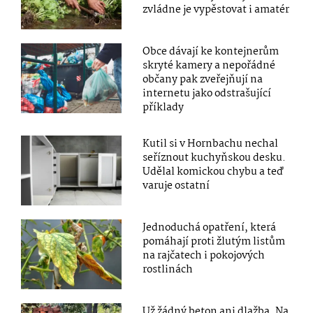
zvládne je vypěstovat i amatér
Obce dávají ke kontejnerům
skryté kamery a nepořádné
občany pak zveřejňují na
internetu jako odstrašující
příklady
Kutil si v Hornbachu nechal
seříznout kuchyňskou desku.
Udělal komickou chybu a teď
varuje ostatní
Jednoduchá opatření, která
pomáhají proti žlutým listům
na rajčatech i pokojových
rostlinách
Už žádný beton ani dlažba. Na