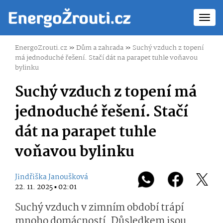
Toggl
navig
EnergoZrouti.cz
»
Dům a zahrada
»
Suchý vzduch z topení
má jednoduché řešení. Stačí dát na parapet tuhle voňavou
bylinku
Suchý vzduch z topení má
jednoduché řešení. Stačí
dát na parapet tuhle
voňavou bylinku
Jindřiška Janoušková
22. 11. 2025 ▪ 02:01
Suchý vzduch v zimním období trápí
mnoho domácností. Důsledkem jsou