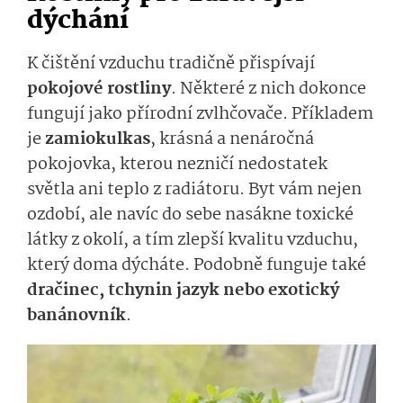
dýchání
K čištění vzduchu tradičně přispívají
pokojové rostliny
. Některé z nich dokonce
fungují jako přírodní zvlhčovače. Příkladem
je
zamiokulkas
, krásná a nenáročná
pokojovka, kterou nezničí nedostatek
světla ani teplo z radiátoru. Byt vám nejen
ozdobí, ale navíc do sebe nasákne toxické
látky z okolí, a tím zlepší kvalitu vzduchu,
který doma dýcháte. Podobně funguje také
dračinec, tchynin jazyk nebo exotický
banánovník
.