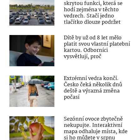
skrytou funkci, která se
hodí zejména v těchto
vedrech. Stačí jedno
tlačítko dlouze podržet
Dítě by už od 8 let mělo
platit svou vlastní platební
kartou. Odborníci
vysvětlují, proč
Extrémní vedra končí.
Česko čeká několik dnů
deště a výrazná změna
počasí
Sezónní ovoce zbytečně
nekupujte. Interaktivní
mapa odhaluje místa, kde
si ho můžete v srpnu