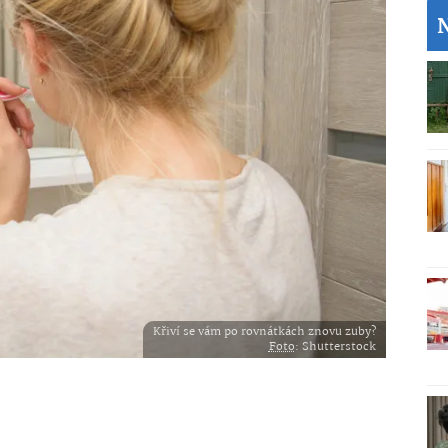
Křiví se vám po rovnátkách znovu zuby?
Foto
: Shutterstock