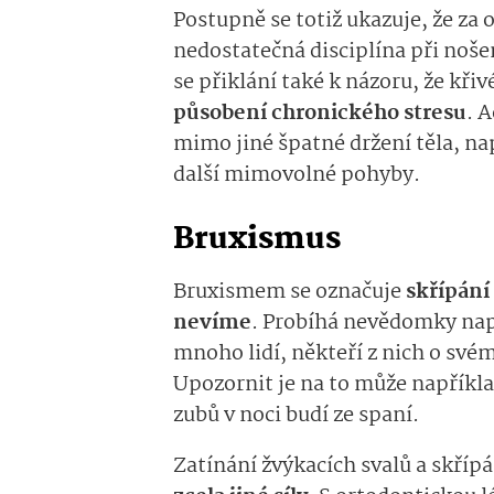
Postupně se totiž ukazuje, že z
nedostatečná disciplína při noše
se přiklání také k názoru, že kři
působení chronického stresu
. 
mimo jiné špatné držení těla, nap
další mimovolné pohyby.
Bruxismus
Bruxismem se označuje
skřípání
nevíme
. Probíhá nevědomky nap
mnoho lidí, někteří z nich o sv
Upozornit je na to může napříkl
zubů v noci budí ze spaní.
Zatínání žvýkacích svalů a skříp