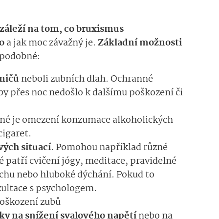
záleží na tom, co bruxismus
o
a jak moc závažný je.
Základní možnosti
ů podobné:
ničů
neboli zubních dlah. Ochranné
by přes noc nedošlo k dalšímu poškození či
tné je omezení konzumace alkoholických
cigaret.
vých situací
. Pomohou například různé
é patří cvičení jógy, meditace, pravidelné
chu nebo hluboké dýchání. Pokud to
nzultace s psychologem.
oškození zubů
ky na snížení svalového napětí
nebo na