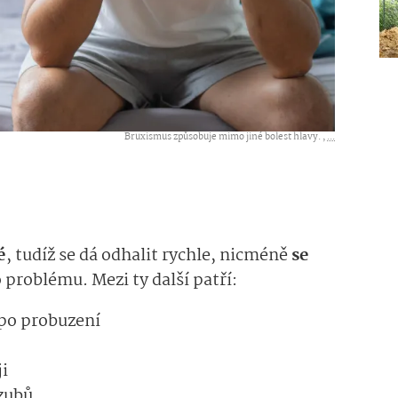
Bruxismus způsobuje mimo jiné bolest hlavy. ,
...
é
, tudíž se dá odhalit rychle, nicméně
se
problému. Mezi ty další patří:
 po probuzení
ji
zubů