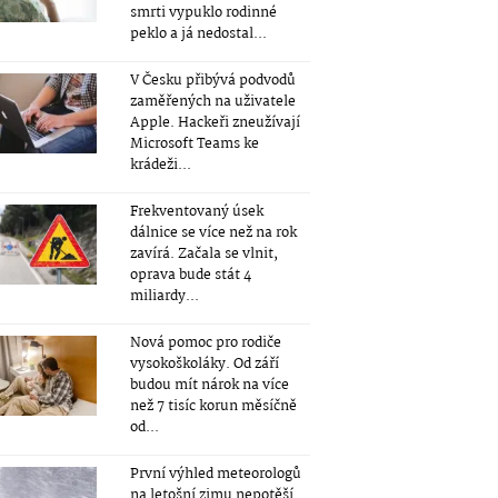
smrti vypuklo rodinné
peklo a já nedostal...
V Česku přibývá podvodů
zaměřených na uživatele
Apple. Hackeři zneužívají
Microsoft Teams ke
krádeži...
Frekventovaný úsek
dálnice se více než na rok
zavírá. Začala se vlnit,
oprava bude stát 4
miliardy...
Nová pomoc pro rodiče
vysokoškoláky. Od září
budou mít nárok na více
než 7 tisíc korun měsíčně
od...
První výhled meteorologů
na letošní zimu nepotěší.