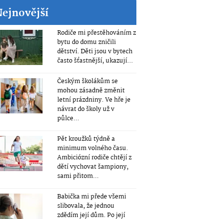
Nejnovější
Rodiče mi přestěhováním z
bytu do domu zničili
dětství. Děti jsou v bytech
často šťastnější, ukazují...
Českým školákům se
mohou zásadně změnit
letní prázdniny. Ve hře je
návrat do školy už v
půlce...
Pět kroužků týdně a
minimum volného času.
Ambiciózní rodiče chtějí z
dětí vychovat šampiony,
sami přitom...
Babička mi přede všemi
slibovala, že jednou
zdědím její dům. Po její