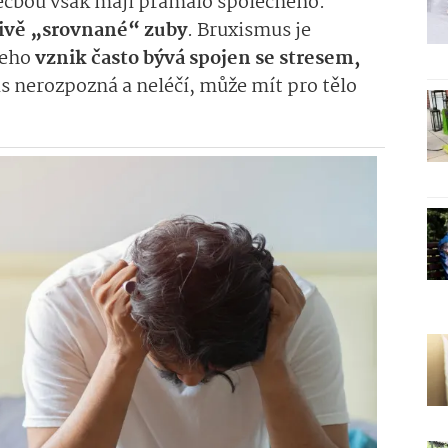
léčbou však mají pramálo společného.
člivě „srovnané“ zuby
. Bruxismus je
jeho
vznik často bývá spojen se stresem,
as nerozpozná a neléčí, může mít pro tělo