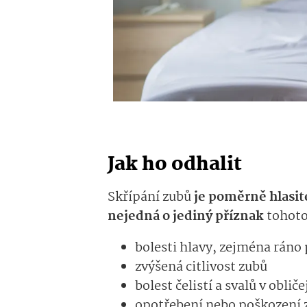
Jak ho odhalit
Skřípání zubů
je poměrně hlasit
nejedná o jediný příznak
tohoto 
bolesti hlavy, zejména ráno
zvýšená citlivost zubů
bolest čelistí a svalů v obliče
opotřebení nebo poškození 