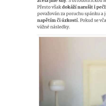
zcela jiné síly
. S ortodontickou 
Přesto však
dokáží narušit i pe
považován za poruchu spánku a 
napětím či úzkostí
. Pokud se vč
vážné následky.