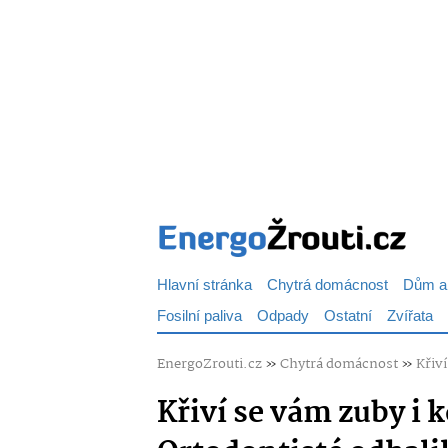
Hlavní stránka
Chytrá domácnost
Dům a
Fosilní paliva
Odpady
Ostatní
Zvířata
EnergoZrouti.cz
»
Chytrá domácnost
»
Křiví
Křiví se vám zuby i 