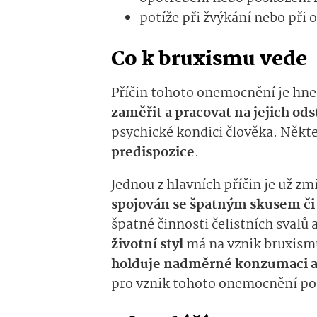
potíže při žvýkání nebo při o
Co k bruxismu vede
Příčin tohoto onemocnění je hne
zaměřit a pracovat na jejich od
psychické kondici člověka. Někt
predispozice
.
Jednou z hlavních příčin je už z
spojován se špatným skusem či 
špatné činnosti čelistních svalů
životní styl
má na vznik bruxism
holduje nadměrné konzumaci al
pro vznik tohoto onemocnění po