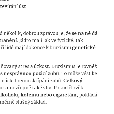
tevírání úst
d několik, dobrou zprávou je, že
se na ně dá
stranění
. Jádro mají jak ve fyzické, tak
eří lidé mají dokonce k bruxismu
genetické
miňovaný stres a úzkost. Bruxismus je rovněž
s nesprávnou pozicí zubů
. To může vést ke
 a následnému skřípání zubů.
Celkový
u samozřejmě také vliv. Pokud člověk
koholu, kofeinu nebo cigaretám
, pokládá
měrně slušný základ.