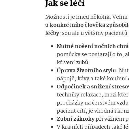
Jak se léčí
Možností je hned několik. Velmi
u konkrétního člověka způsobil
léčby
jsou ale u většiny pacient
Nutné nošení nočních chrá
pomůcky se postarají o to, a
křivení zubů.
Úprava životního stylu
. Nu
nápojů, kávy a také kouření 
Odpočinek a snížení streso
techniky relaxace, mezi kter
procházky na čerstvém vzdu
pacient cítí, je vhodná i ko
Zubní zákroky
při vážném p
V krajních případech také
lé