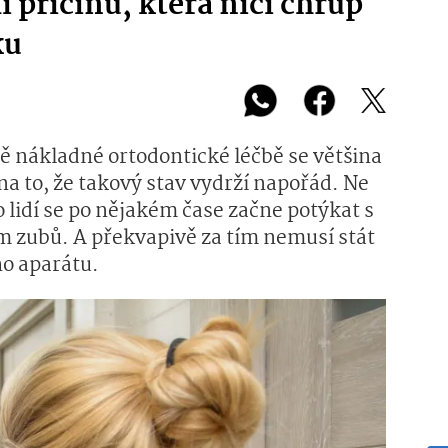
i příčinu, která ničí chrup
ku
ě nákladné ortodontické léčbě se většina
na to, že takový stav vydrží napořád. Ne
lidí se po nějakém čase začne potýkat s
 zubů. A překvapivě za tím nemusí stát
o aparátu.