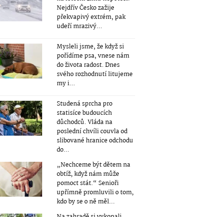
Nejdřív Česko zažije
překvapivý extrém, pak
udeří mrazivý...
Mysleli jsme, že když si
pořídíme psa, vnese nám
do života radost. Dnes
svého rozhodnutí litujeme
my i...
Studená sprcha pro
statisíce budoucích
důchodců. Vláda na
poslední chvíli couvla od
slibované hranice odchodu
do...
„Nechceme být dětem na
obtíž, když nám může
pomoct stát.“ Senioři
upřímně promluvili o tom,
kdo by se o ně měl...
Na zahradě si vykopali