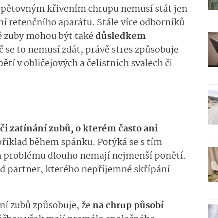
a opětovným křivením chrupu
nemusí stát jen
ní retenčního aparátu. Stále více odborníků
vé zuby mohou být také
důsledkem
Ač se to nemusí zdát, právě stres způsobuje
ětí v obličejových a čelistních svalech či
 či zatínání zubů, o kterém často ani
říklad během spánku. Potýká se s tím
ém problému dlouho nemají nejmenší ponětí.
ad partner, kterého nepříjemné skřípání
ání zubů způsobuje, že
na chrup působí