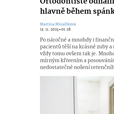
Ortodontisté odhalil
hlavně během spán
Martina Minaříková
13. 11. 2025 ▪ 01:28
Po náročné a mnohdy i finančn
pacientů těší na krásné zuby a 
vždy tomu ovšem tak je. Mnoho 
mírným křivením a posouváním
nedostatečné nošení retenčníh