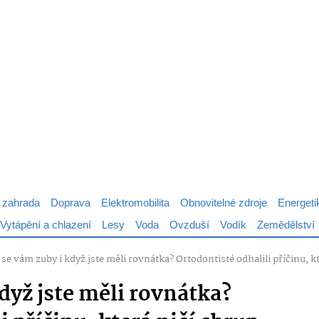
 zahrada
Doprava
Elektromobilita
Obnovitelné zdroje
Energeti
Vytápění a chlazení
Lesy
Voda
Ovzduší
Vodík
Zemědělství
 se vám zuby i když jste měli rovnátka? Ortodontisté odhalili příčinu,
když jste měli rovnátka?