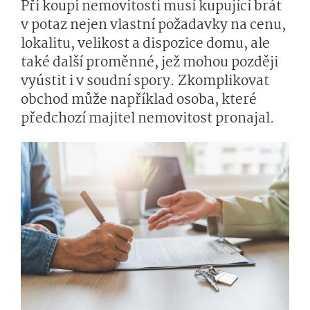
Při koupi nemovitosti musí kupující brát
v potaz nejen vlastní požadavky na cenu,
lokalitu, velikost a dispozice domu, ale
také další proměnné, jež mohou později
vyústit i v soudní spory. Zkomplikovat
obchod může například osoba, které
předchozí majitel nemovitost pronajal.