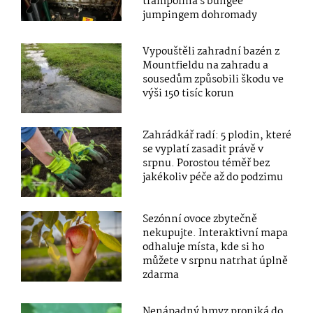
trampolína s bungee
jumpingem dohromady
Vypouštěli zahradní bazén z
Mountfieldu na zahradu a
sousedům způsobili škodu ve
výši 150 tisíc korun
Zahrádkář radí: 5 plodin, které
se vyplatí zasadit právě v
srpnu. Porostou téměř bez
jakékoliv péče až do podzimu
Sezónní ovoce zbytečně
nekupujte. Interaktivní mapa
odhaluje místa, kde si ho
můžete v srpnu natrhat úplně
zdarma
Nenápadný hmyz proniká do