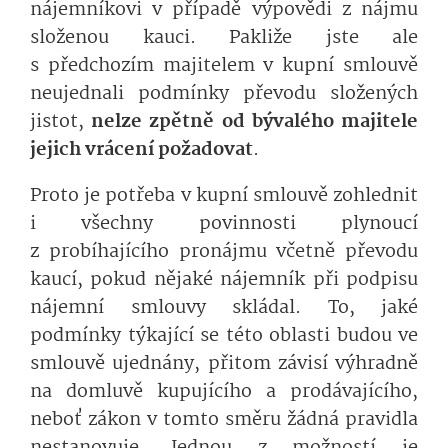
nájemníkovi v případě výpovědi z nájmu
složenou kauci. Pakliže jste ale
s předchozím majitelem v kupní smlouvě
neujednali podmínky převodu složených
jistot,
nelze zpětně od bývalého majitele
jejich vrácení požadovat
.
Proto je potřeba v kupní smlouvě zohlednit
i všechny povinnosti plynoucí
z probíhající­ho pronájmu včetně převodu
kaucí, pokud nějaké nájemník při podpisu
nájemní smlouvy skládal. To, jaké
podmínky týkající se této oblasti budou ve
smlouvě ujednány, přitom závisí výhradně
na domluvě kupujícího a prodávajícího,
neboť zákon v tomto směru žádná pravidla
nestanovuje. Jednou z možností je