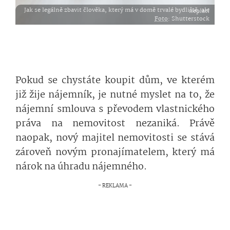
Jak se legálně zbavit člověka, který má v domě trvalé bydliště, ale neplatí
Foto
: Shutterstock
Pokud se chystáte koupit dům, ve kterém
již žije nájemník, je nutné myslet na to, že
nájemní smlouva s převodem vlastnického
práva na nemovitost nezaniká. Právě
naopak, nový majitel nemovitosti se stává
zároveň novým pronajímatelem, který má
nárok na úhradu nájemného.