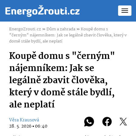
Toggl
navig
EnergoZrouti.cz
»
Dům a zahrada
»
Koupě domu s
"černým" nájemníkem: Jak se legálně zbavit člověka, který v
domě stále bydlí, ale neplatí
Koupě domu s "černým"
nájemníkem: Jak se
legálně zbavit člověka,
který v domě stále bydlí,
ale neplatí
Věra Krausová
28. 5. 2026 ▪ 06:40