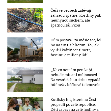
Češi ve vedrech zalévají
zahradu špatně. Rostliny pak
neuhynou suchem, ale
špatnou zálivkou
Dům postavil za měsíc a vyšel
ho na 110 tisíc korun. To, jak
využil každý centimetr,
fascinuje miliony lidí
„Na co nemám peníze já,
nebude mít ani můj soused.“
Na vesnicích to občas vypadá
hůř než v béčkové telenovele
Kutilský hit, kterému Češi
propadli po celé republice.
Děti zabaví na celé hodiny a