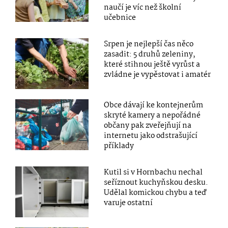
naučí je víc než školní
učebnice
Srpen je nejlepší čas něco
zasadit: 5 druhů zeleniny,
které stihnou ještě vyrůst a
zvládne je vypěstovat i amatér
Obce dávají ke kontejnerům
skryté kamery a nepořádné
občany pak zveřejňují na
internetu jako odstrašující
příklady
Kutil si v Hornbachu nechal
seříznout kuchyňskou desku.
Udělal komickou chybu a teď
varuje ostatní