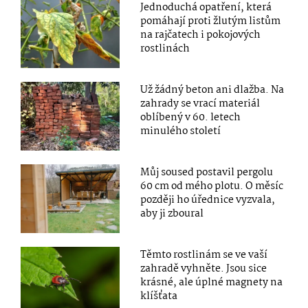
Jednoduchá opatření, která
pomáhají proti žlutým listům
na rajčatech i pokojových
rostlinách
Už žádný beton ani dlažba. Na
zahrady se vrací materiál
oblíbený v 60. letech
minulého století
Můj soused postavil pergolu
60 cm od mého plotu. O měsíc
později ho úřednice vyzvala,
aby ji zboural
Těmto rostlinám se ve vaší
zahradě vyhněte. Jsou sice
krásné, ale úplné magnety na
klíšťata