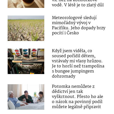
víc než na kohoutkové
vodě. V létě je to zlatý důl
Meteorologové sledují
mimořádný vývoj v
Pacifiku. Jeho dopady brzy
pocítí i Česko
Když jsem viděla, co
soused pořídil dětem,
vstávaly mi vlasy hrůzou.
Je to horší než trampolína
s bungee jumpingem
dohromady
Potomka nemůžete z
dědictví jen tak
vyškrtnout. Přesto ho ale
o nárok na povinný podíl
můžete legálně připravit