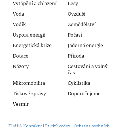
Vytápění a chlazení
Lesy
Voda
Ovzduší
Vodík
Zemědělství
Úspora energií
Počasí
Energetická krize
Jaderná energie
Dotace
Příroda
Názory
Cestování a volný
čas
Mikromobilita
Cyklistika
Tiskové zprávy
Doporučujeme
Vesmír
Tiráž & Kontakty
|
Etický kodex
|
Ochrana osobních