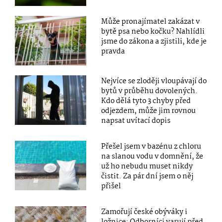
Může pronajímatel zakázat v
bytě psa nebo kočku? Nahlídli
jsme do zákona a zjistili, kde je
pravda
Nejvíce se zloději vloupávají do
bytů v průběhu dovolených.
Kdo dělá tyto 3 chyby před
odjezdem, může jim rovnou
napsat uvítací dopis
Přešel jsem v bazénu z chloru
na slanou vodu v domnění, že
už ho nebudu muset nikdy
čistit. Za pár dní jsem o něj
přišel
Zamořují české obýváky i
ložnice: Odborníci varují před