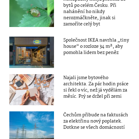
bytů po celém Česku. Při
nahánění ho nikdy
nerozmáčkněte, jinak si
zamoříte celý byt
Společnost IKEA navrhla „tiny
house“ o rozloze 34 m², aby
pomohla lidem bez peněz
Najali jsme bytového
architekta. Za pár hodin práce
si řekl o víc, než já vydělám za
měsíc. Prý se držel při zemi
Čechům přibude na fakturách
za elektřinu nový poplatek.
Dotkne se všech domácností