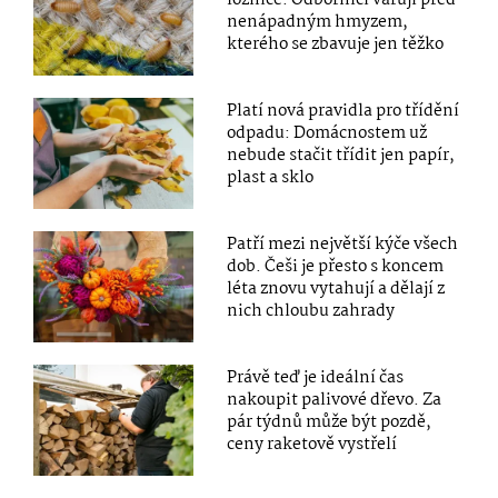
nenápadným hmyzem,
kterého se zbavuje jen těžko
Platí nová pravidla pro třídění
odpadu: Domácnostem už
nebude stačit třídit jen papír,
plast a sklo
Patří mezi největší kýče všech
dob. Češi je přesto s koncem
léta znovu vytahují a dělají z
nich chloubu zahrady
Právě teď je ideální čas
nakoupit palivové dřevo. Za
pár týdnů může být pozdě,
ceny raketově vystřelí