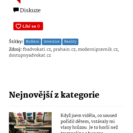
Diskuze
Štítky:
Bydlení
Investice
Reality
Zdroj:
fbadvokati.cz, prahain.cz, modernipravnik.cz,
dostupnyadvokat.cz
Nejnovější z kategorie
Když jsem viděla, co soused
pořídil dětem, vstávaly mi
vlasy hrůzou. Je to horší než