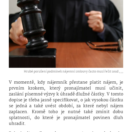
Hrubé porušení podmínek nájemní smlouvy často musí řešit soud ,
...
V momentě, kdy nájemník přestane platit nájem, je
prvním krokem, který pronajímatel musí učinit,
zaslání písemné výzvy k úhradě dlužné částky. V tomto
dopise je třeba jasně specifikovat, o jak vysokou částku
se jedná a také uvést období, za které nebyl nájem
zaplacen. Kromě toho je nutné také zmínit dobu
splatnosti, do které je pronajímatel povinen dluh
uhradit.