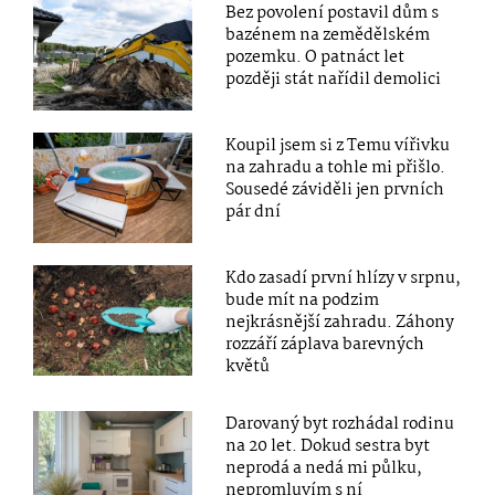
Bez povolení postavil dům s
bazénem na zemědělském
pozemku. O patnáct let
později stát nařídil demolici
Koupil jsem si z Temu vířivku
na zahradu a tohle mi přišlo.
Sousedé záviděli jen prvních
pár dní
Kdo zasadí první hlízy v srpnu,
bude mít na podzim
nejkrásnější zahradu. Záhony
rozzáří záplava barevných
květů
Darovaný byt rozhádal rodinu
na 20 let. Dokud sestra byt
neprodá a nedá mi půlku,
nepromluvím s ní