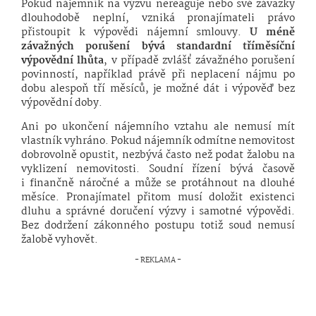
Pokud nájemník na výzvu nereaguje nebo své závazky
dlouhodobě neplní, vzniká pronajímateli právo
přistoupit k výpovědi nájemní smlouvy.
U méně
závažných porušení bývá standardní tříměsíční
výpovědní lhůta
, v případě zvlášť závažného porušení
povinností, například právě při neplacení nájmu po
dobu alespoň tří měsíců, je možné dát i výpověď bez
výpovědní doby.
Ani po ukončení nájemního vztahu ale nemusí mít
vlastník vyhráno. Pokud nájemník odmítne nemovitost
dobrovolně opustit, nezbývá často než podat žalobu na
vyklizení nemovitosti. Soudní řízení bývá časově
i finančně náročné a může se protáhnout na dlouhé
měsíce. Pronajímatel přitom musí doložit existenci
dluhu a správné doručení výzvy i samotné výpovědi.
Bez dodržení zákonného postupu totiž soud nemusí
žalobě vyhovět.