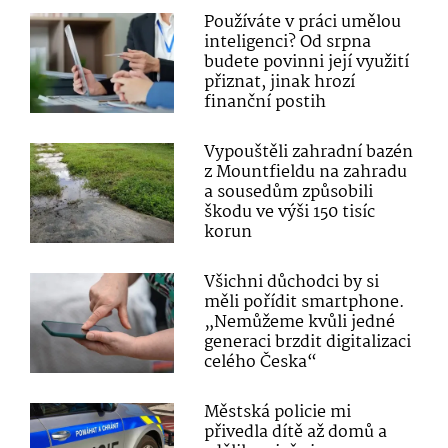
Používáte v práci umělou
inteligenci? Od srpna
budete povinni její využití
přiznat, jinak hrozí
finanční postih
Vypouštěli zahradní bazén
z Mountfieldu na zahradu
a sousedům způsobili
škodu ve výši 150 tisíc
korun
Všichni důchodci by si
měli pořídit smartphone.
„Nemůžeme kvůli jedné
generaci brzdit digitalizaci
celého Česka“
Městská policie mi
přivedla dítě až domů a