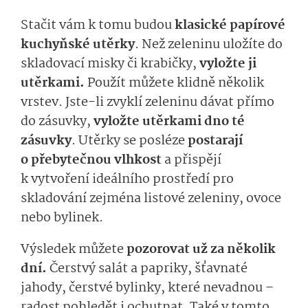
Stačit vám k tomu budou
klasické papírové
kuchyňské utěrky
. Než zeleninu uložíte do
skladovací misky či krabičky,
vyložte ji
utěrkami.
Použít můžete klidně několik
vrstev. Jste-li zvyklí zeleninu dávat přímo
do zásuvky,
vyložte utěrkami dno té
zásuvky
. Utěrky se posléze
postarají
o přebytečnou vlhkost
a přispějí
k vytvoření ideálního prostředí pro
skladování zejména listové zeleniny, ovoce
nebo bylinek.
Výsledek můžete
pozorovat už za několik
dní.
Čerstvý salát a papriky, šťavnaté
jahody, čerstvé bylinky, které nevadnou –
radost pohledět i ochutnat. Také v tomto