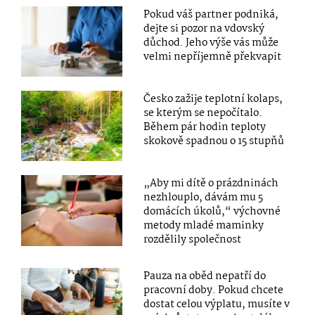
Pokud váš partner podniká,
dejte si pozor na vdovský
důchod. Jeho výše vás může
velmi nepříjemně překvapit
Česko zažije teplotní kolaps,
se kterým se nepočítalo.
Během pár hodin teploty
skokově spadnou o 15 stupňů
„Aby mi dítě o prázdninách
nezhlouplo, dávám mu 5
domácích úkolů,“ výchovné
metody mladé maminky
rozdělily společnost
Pauza na oběd nepatří do
pracovní doby. Pokud chcete
dostat celou výplatu, musíte v