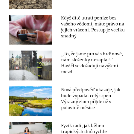
Když dítě utratí peníze bez
vašeho vědomí, máte právo na
jejich vrácení. Postup je vcelku
snadný
„To, že jsme pro vás hrdinové,
nám složenky nezaplatí.“
Hasiči se dožadují navýšení
mezd
Nová předpověď ukazuje, jak
bude vypadat celý srpen.
Výrazný zlom přijde už v
polovině měsíce
Fyzik radí, jak během
tropických dnů rychle