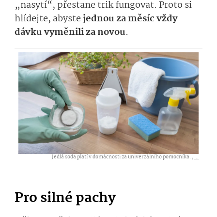
„nasytí“, přestane trik fungovat. Proto si
hlídejte, abyste
jednou za měsíc vždy
dávku vyměnili za novou
.
Jedlá soda platí v domácnosti za univerzálního pomocníka. ,
...
Pro silné pachy