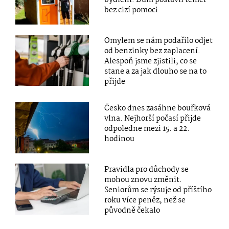
bydlení. Dům postavil téměř
bez cizí pomoci
Omylem se nám podařilo odjet
od benzinky bez zaplacení.
Alespoň jsme zjistili, co se
stane a za jak dlouho se na to
přijde
Česko dnes zasáhne bouřková
vlna. Nejhorší počasí přijde
odpoledne mezi 15. a 22.
hodinou
Pravidla pro důchody se
mohou znovu změnit.
Seniorům se rýsuje od příštího
roku více peněz, než se
původně čekalo