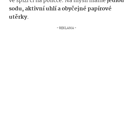
ve spíži či na poličce. Na mysli máme
jedlou
sodu, aktivní uhlí a obyčejné papírové
utěrky
.