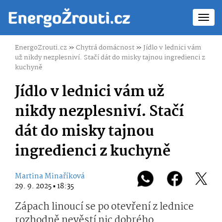
Toggl
navig
EnergoZrouti.cz
»
Chytrá domácnost
»
Jídlo v lednici vám
už nikdy nezplesniví. Stačí dát do misky tajnou ingredienci z
kuchyně
Jídlo v lednici vám už
nikdy nezplesniví. Stačí
dát do misky tajnou
ingredienci z kuchyně
Martina Minaříková
29. 9. 2025 ▪ 18:35
Zápach linoucí se po otevření z lednice
rozhodně nevěstí nic dobrého.