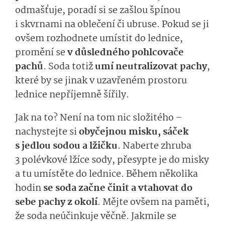
odmašťuje, poradí si se zašlou špínou
i skvrnami na oblečení či ubruse. Pokud se ji
ovšem rozhodnete umístit do lednice,
promění se
v důsledného pohlcovače
pachů
. Soda totiž
umí neutralizovat pachy
,
které by se jinak v uzavřeném prostoru
lednice nepříjemně šířily.
Jak na to? Není na tom nic složitého –
nachystejte si
obyčejnou misku, sáček
s jedlou sodou a lžičku
. Naberte zhruba
3 polévkové lžíce sody, přesypte je do misky
a tu umístěte do lednice. Během několika
hodin
se soda začne činit a vtahovat do
sebe pachy z okolí
. Mějte ovšem na paměti,
že soda neúčinkuje věčně. Jakmile se