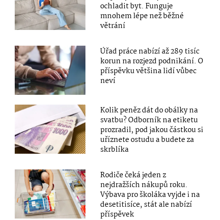
ochladit byt. Funguje
mnohem lépe než běžné
větrání
Úřad práce nabízí až 289 tisíc
korun na rozjezd podnikání. O
příspěvku většina lidí vůbec
neví
Kolik peněz dát do obálky na
svatbu? Odborník na etiketu
prozradil, pod jakou částkou si
uříznete ostudu a budete za
skrblíka
Rodiče čeká jeden z
nejdražších nákupů roku.
Výbava pro školáka vyjde i na
desetitisíce, stát ale nabízí
příspěvek