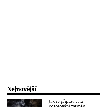
Nejnovější
Jak se připravit na
pozorování zatmění