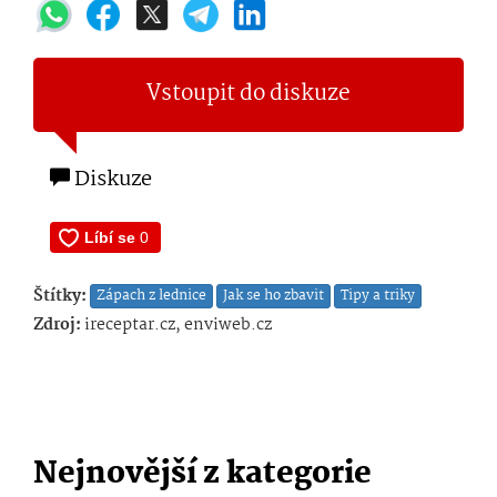
Vstoupit do diskuze
Diskuze
Štítky:
Zápach z lednice
Jak se ho zbavit
Tipy a triky
Zdroj:
ireceptar.cz, enviweb.cz
Nejnovější z kategorie