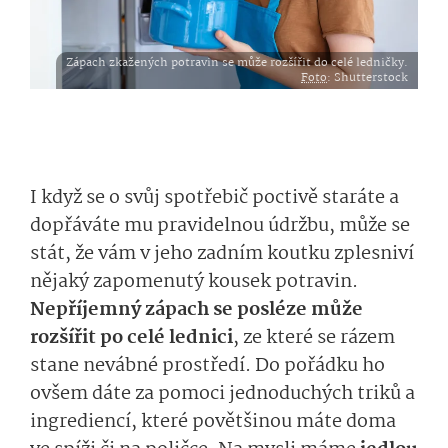
Zápach zkažených potravin se může rozšířit do celé ledničky.
Foto
: Shutterstock
I když se o svůj spotřebič poctivě staráte a
dopřáváte mu pravidelnou údržbu, může se
stát, že vám v jeho zadním koutku zplesniví
nějaký zapomenutý kousek potravin.
Nepříjemný zápach se posléze může
rozšířit po celé lednici
, ze které se rázem
stane nevábné prostředí. Do pořádku ho
ovšem dáte za pomoci jednoduchých triků a
ingrediencí, které povětšinou máte doma