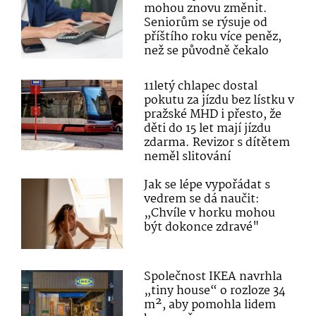
mohou znovu změnit.
Seniorům se rýsuje od
příštího roku více peněz,
než se původně čekalo
11letý chlapec dostal
pokutu za jízdu bez lístku v
pražské MHD i přesto, že
děti do 15 let mají jízdu
zdarma. Revizor s dítětem
neměl slitování
Jak se lépe vypořádat s
vedrem se dá naučit:
„Chvíle v horku mohou
být dokonce zdravé"
Společnost IKEA navrhla
„tiny house“ o rozloze 34
m², aby pomohla lidem