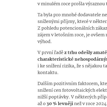
v minulém roce prošla výraznou 
Ta byla pro mnohé dodavatele neg
sníženými příjmy, které v někter
Z pohledu potencionálních zákazn
zájem v letošním roce, je ovšem
výhod.
V první řadě
z trhu odešly amatér
charakteristické nehospodárn
i ke snížení rizika, že s nějakou
kontaktu.
Dalším pozitivním faktorem, kter
snížení cen fotovoltaických elek
nižší poptávky. V některých přípa
až o
30 % levněji
než v roce 2024