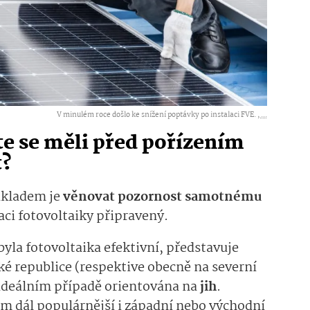
V minulém roce došlo ke snížení poptávky po instalaci FVE. ,
...
te se měli před pořízením
t?
základem je
věnovat pozornost samotnému
laci fotovoltaiky připravený.
byla fotovoltaika efektivní, představuje
ké republice (respektive obecně na severní
 ideálním případě orientována na
jih
.
ím dál populárnější i západní nebo východní