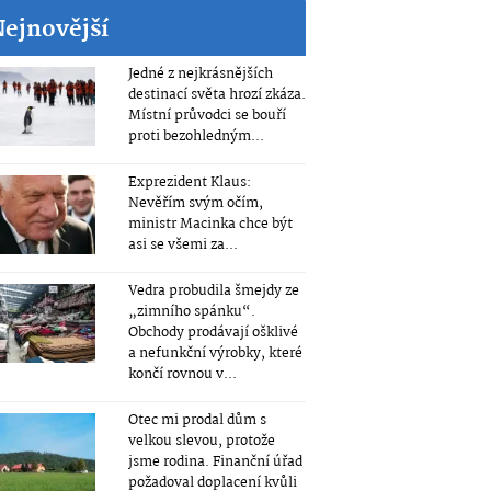
Nejnovější
Jedné z nejkrásnějších
destinací světa hrozí zkáza.
Místní průvodci se bouří
proti bezohledným...
Exprezident Klaus:
Nevěřím svým očím,
ministr Macinka chce být
asi se všemi za...
Vedra probudila šmejdy ze
„zimního spánku“.
Obchody prodávají ošklivé
a nefunkční výrobky, které
končí rovnou v...
Otec mi prodal dům s
velkou slevou, protože
jsme rodina. Finanční úřad
požadoval doplacení kvůli