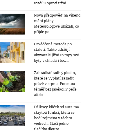
rozdílu oproti tržní...
Nová předpověď na víkend
mění plány.
Meteorologové ukázali, co
přijde po...
Osvědčená metoda po
staletí: Takto udržují
obyvatelé jižní Evropy své
byty v chladu i bez...
Zahrádkář radí: 5 plodin,
které se vyplatí zasadit
právě v srpnu. Porostou
téměř bez jakékoliv péče
až do...
Dálkový klíček od auta má
skrytou funkci, která se
hodí zejména v těchto
vedrech. Stačí jedno
tlačítko dlouze...