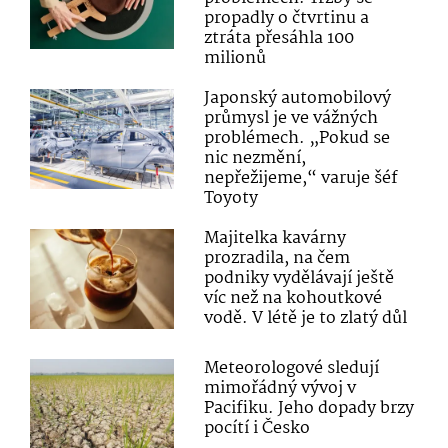
propadly o čtvrtinu a
ztráta přesáhla 100
milionů
Japonský automobilový
průmysl je ve vážných
problémech. „Pokud se
nic nezmění,
nepřežijeme,“ varuje šéf
Toyoty
Majitelka kavárny
prozradila, na čem
podniky vydělávají ještě
víc než na kohoutkové
vodě. V létě je to zlatý důl
Meteorologové sledují
mimořádný vývoj v
Pacifiku. Jeho dopady brzy
pocítí i Česko