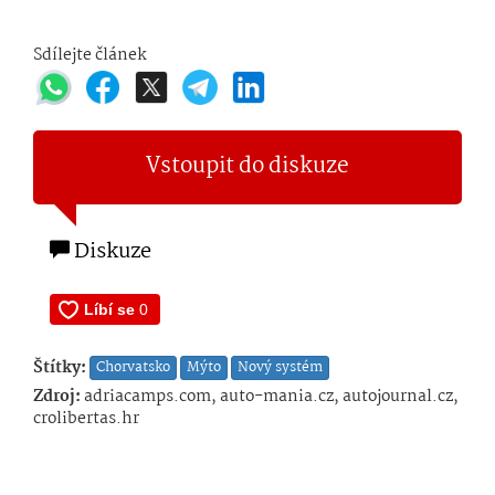
Sdílejte článek
Vstoupit do diskuze
Diskuze
Štítky:
Chorvatsko
Mýto
Nový systém
Zdroj:
adriacamps.com, auto-mania.cz, autojournal.cz,
crolibertas.hr