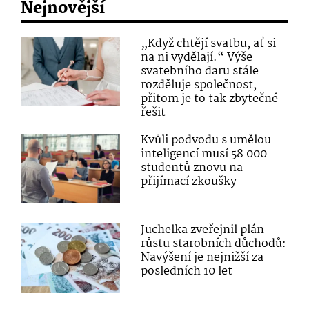
Nejnovější
„Když chtějí svatbu, ať si
na ni vydělají.“ Výše
svatebního daru stále
rozděluje společnost,
přitom je to tak zbytečné
řešit
Kvůli podvodu s umělou
inteligencí musí 58 000
studentů znovu na
přijímací zkoušky
Juchelka zveřejnil plán
růstu starobních důchodů:
Navýšení je nejnižší za
posledních 10 let