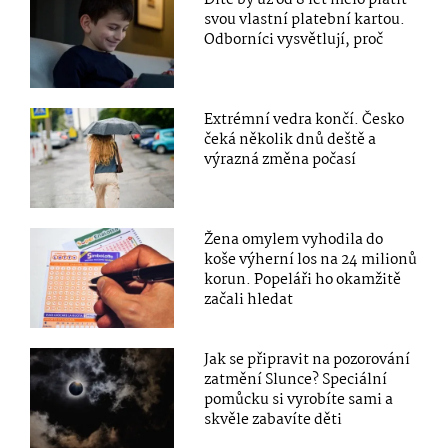
svou vlastní platební kartou.
Odborníci vysvětlují, proč
Extrémní vedra končí. Česko
čeká několik dnů deště a
výrazná změna počasí
Žena omylem vyhodila do
koše výherní los na 24 milionů
korun. Popeláři ho okamžitě
začali hledat
Jak se připravit na pozorování
zatmění Slunce? Speciální
pomůcku si vyrobíte sami a
skvěle zabavíte děti