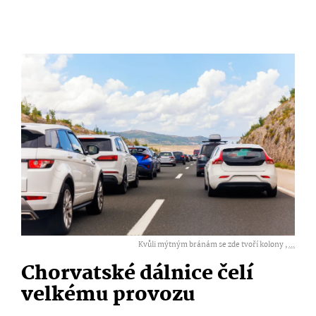
Kvůli mýtným bránám se zde tvoří kolony ,
...
Chorvatské dálnice čelí
velkému provozu