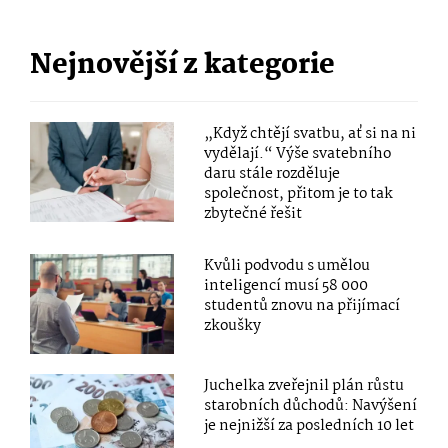
Nejnovější z kategorie
„Když chtějí svatbu, ať si na ni
vydělají.“ Výše svatebního
daru stále rozděluje
společnost, přitom je to tak
zbytečné řešit
Kvůli podvodu s umělou
inteligencí musí 58 000
studentů znovu na přijímací
zkoušky
Juchelka zveřejnil plán růstu
starobních důchodů: Navýšení
je nejnižší za posledních 10 let