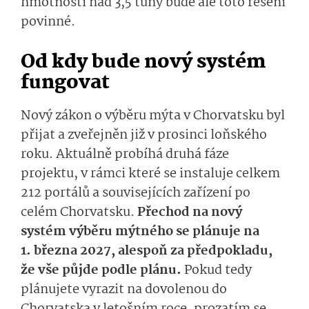
hmotností nad 3,5 tuny bude ale toto řešení
povinné.
Od kdy bude nový systém
fungovat
Nový zákon o výběru mýta v Chorvatsku byl
přijat a zveřejněn již v prosinci loňského
roku. Aktuálně probíhá druhá fáze
projektu, v rámci které se instaluje celkem
212 portálů a souvisejících zařízení po
celém Chorvatsku.
Přechod na nový
systém výběru mýtného se plánuje na
1. března 2027, alespoň za předpokladu,
že vše půjde podle plánu.
Pokud tedy
plánujete vyrazit na dovolenou do