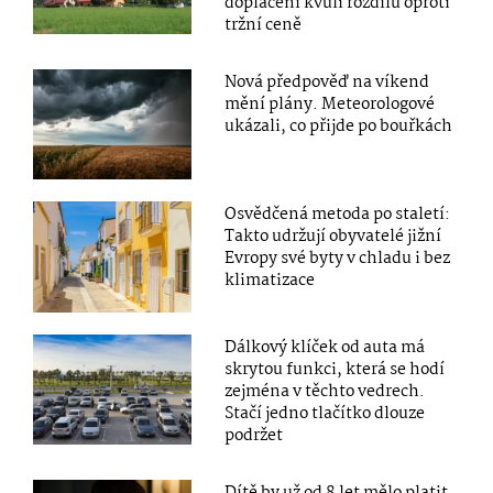
doplacení kvůli rozdílu oproti
tržní ceně
Nová předpověď na víkend
mění plány. Meteorologové
ukázali, co přijde po bouřkách
Osvědčená metoda po staletí:
Takto udržují obyvatelé jižní
Evropy své byty v chladu i bez
klimatizace
Dálkový klíček od auta má
skrytou funkci, která se hodí
zejména v těchto vedrech.
Stačí jedno tlačítko dlouze
podržet
Dítě by už od 8 let mělo platit