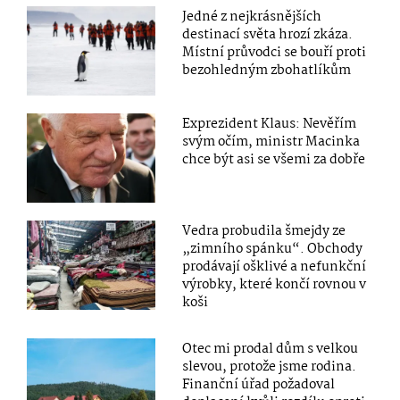
Jedné z nejkrásnějších
destinací světa hrozí zkáza.
Místní průvodci se bouří proti
bezohledným zbohatlíkům
Exprezident Klaus: Nevěřím
svým očím, ministr Macinka
chce být asi se všemi za dobře
Vedra probudila šmejdy ze
„zimního spánku“. Obchody
prodávají ošklivé a nefunkční
výrobky, které končí rovnou v
koši
Otec mi prodal dům s velkou
slevou, protože jsme rodina.
Finanční úřad požadoval