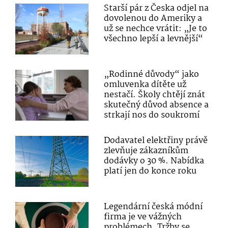
Starší pár z Česka odjel na
dovolenou do Ameriky a
už se nechce vrátit: „Je to
všechno lepší a levnější“
„Rodinné důvody“ jako
omluvenka dítěte už
nestačí. Školy chtějí znát
skutečný důvod absence a
strkají nos do soukromí
Dodavatel elektřiny právě
zlevňuje zákazníkům
dodávky o 30 %. Nabídka
platí jen do konce roku
Legendární česká módní
firma je ve vážných
problémech. Tržby se