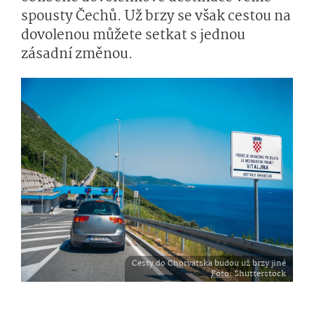
spousty Čechů. Už brzy se však cestou na
dovolenou můžete setkat s jednou
zásadní změnou.
Cesty do Chorvatska budou už brzy jiné
Foto
: Shutterstock