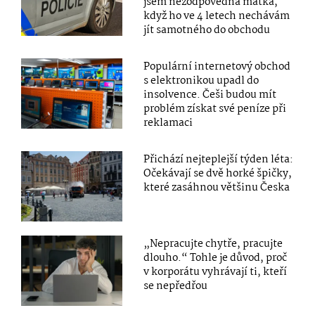
jsem nezodpovědná matka,
když ho ve 4 letech nechávám
jít samotného do obchodu
Populární internetový obchod
s elektronikou upadl do
insolvence. Češi budou mít
problém získat své peníze při
reklamaci
Přichází nejteplejší týden léta:
Očekávají se dvě horké špičky,
které zasáhnou většinu Česka
„Nepracujte chytře, pracujte
dlouho.“ Tohle je důvod, proč
v korporátu vyhrávají ti, kteří
se nepředřou