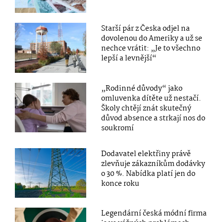
Starší pár z Česka odjel na
dovolenou do Ameriky a už se
nechce vrátit: „Je to všechno
lepší a levnější“
„Rodinné důvody“ jako
omluvenka dítěte už nestačí.
Školy chtějí znát skutečný
důvod absence a strkají nos do
soukromí
Dodavatel elektřiny právě
zlevňuje zákazníkům dodávky
o 30 %. Nabídka platí jen do
konce roku
Legendární česká módní firma