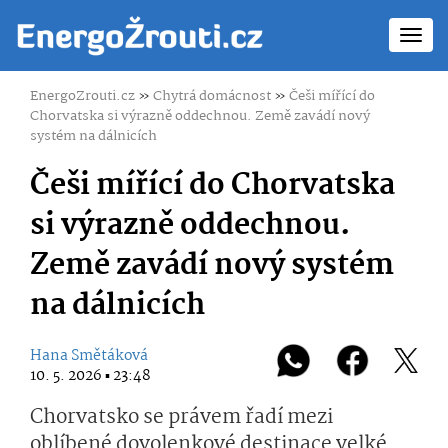
Toggl
navig
EnergoZrouti.cz
»
Chytrá domácnost
»
Češi mířící do
Chorvatska si výrazně oddechnou. Země zavádí nový
systém na dálnicích
Češi mířící do Chorvatska
si výrazně oddechnou.
Země zavádí nový systém
na dálnicích
Hana Smětáková
10. 5. 2026 ▪ 23:48
Chorvatsko se právem řadí mezi
oblíbené dovolenkové destinace velké