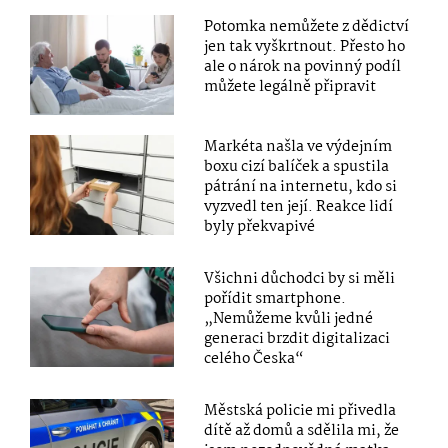
Potomka nemůžete z dědictví
jen tak vyškrtnout. Přesto ho
ale o nárok na povinný podíl
můžete legálně připravit
Markéta našla ve výdejním
boxu cizí balíček a spustila
pátrání na internetu, kdo si
vyzvedl ten její. Reakce lidí
byly překvapivé
Všichni důchodci by si měli
pořídit smartphone.
„Nemůžeme kvůli jedné
generaci brzdit digitalizaci
celého Česka“
Městská policie mi přivedla
dítě až domů a sdělila mi, že