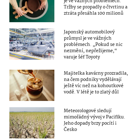
je ve vážných problémech.
Tržby se propadly o čtvrtinu a
ztráta přesáhla 100 milionů
Japonský automobilový
průmysl je ve vážných
problémech. „Pokud se nic
nezmění, nepřežijeme,“
varuje šéf Toyoty
Majitelka kavárny prozradila,
na čem podniky vydělávají
ještě víc než na kohoutkové
vodě. V létě je to zlatý důl
Meteorologové sledují
mimořádný vývoj v Pacifiku.
Jeho dopady brzy pocítí i
Česko