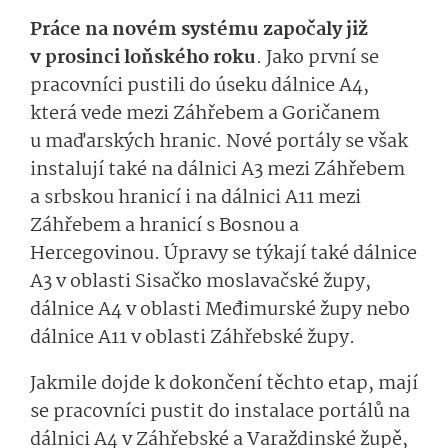
Práce na novém systému započaly již
v prosinci loňského roku
. Jako první se
pracovníci pustili do úseku dálnice A4,
která vede mezi Záhřebem a Goričanem
u maďarských hranic. Nové portály se však
instalují také na dálnici A3 mezi Záhřebem
a srbskou hranicí i na dálnici A11 mezi
Záhřebem a hranicí s Bosnou a
Hercegovinou. Úpravy se týkají také dálnice
A3 v oblasti Sisačko moslavačské župy,
dálnice A4 v oblasti Međimurské župy nebo
dálnice A11 v oblasti Záhřebské župy.
Jakmile dojde k dokončení těchto etap, mají
se pracovníci pustit do instalace portálů na
dálnici A4 v Záhřebské a Varaždinské župě,