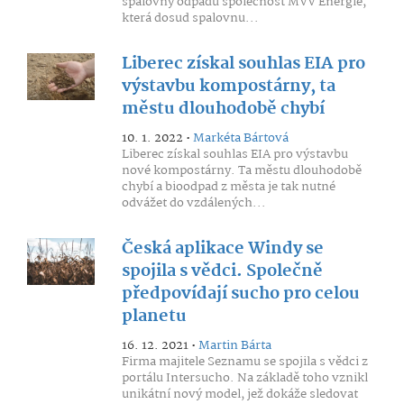
spalovny odpadů společnost MVV Energie,
která dosud spalovnu...
Liberec získal souhlas EIA pro
výstavbu kompostárny, ta
městu dlouhodobě chybí
10. 1. 2022 •
Markéta Bártová
Liberec získal souhlas EIA pro výstavbu
nové kompostárny. Ta městu dlouhodobě
chybí a bioodpad z města je tak nutné
odvážet do vzdálených...
Česká aplikace Windy se
spojila s vědci. Společně
předpovídají sucho pro celou
planetu
16. 12. 2021 •
Martin Bárta
Firma majitele Seznamu se spojila s vědci z
portálu Intersucho. Na základě toho vznikl
unikátní nový model, jež dokáže sledovat