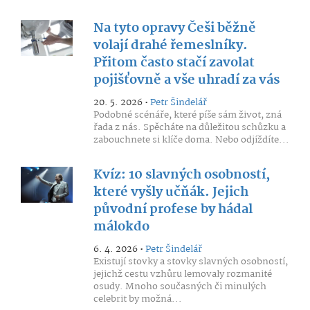
Na tyto opravy Češi běžně
volají drahé řemeslníky.
Přitom často stačí zavolat
pojišťovně a vše uhradí za vás
20. 5. 2026 •
Petr Šindelář
Podobné scénáře, které píše sám život, zná
řada z nás. Spěcháte na důležitou schůzku a
zabouchnete si klíče doma. Nebo odjíždíte...
Kvíz: 10 slavných osobností,
které vyšly učňák. Jejich
původní profese by hádal
málokdo
6. 4. 2026 •
Petr Šindelář
Existují stovky a stovky slavných osobností,
jejichž cestu vzhůru lemovaly rozmanité
osudy. Mnoho současných či minulých
celebrit by možná...