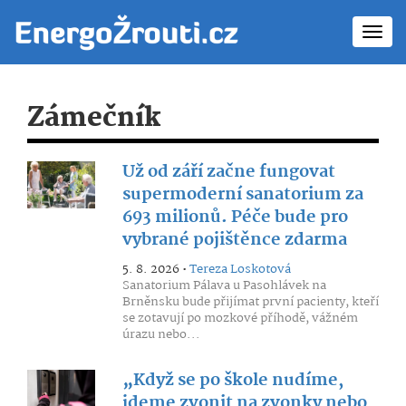
Toggl
navig
Zámečník
Už od září začne fungovat
supermoderní sanatorium za
693 milionů. Péče bude pro
vybrané pojištěnce zdarma
5. 8. 2026 •
Tereza Loskotová
Sanatorium Pálava u Pasohlávek na
Brněnsku bude přijímat první pacienty, kteří
se zotavují po mozkové příhodě, vážném
úrazu nebo...
„Když se po škole nudíme,
jdeme zvonit na zvonky nebo