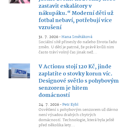
zastavit eskalátory v
nákupáku.“ Moderní děti už
fotbal nebaví, potřebují více
vzrušení
31. 7. 2026 •
Hana Smětáková
Sociální sítě přinesly do našeho života řadu
změn. U dětí je patrné, že právě kvůli nim
často tráví volný čas jinak než...
V Actionu stojí 120 Kč, jinde
zaplatíte o stovky korun víc.
Designové světlo s pohybovým
senzorem je hitem
domácností
24. 7. 2026 •
Petr Eybl
Osvětlení s pohybovým senzorem už dávno
není výsadou drahých chytrých
domácností. Technologie, která byla ještě
před několika lety...