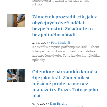
pohotovosti“. Zažila to už řada z nás.
Někdo...
Zámečník prozradil trik, jak z
obyčejných dveří udělat
bezpečnostní. Zvládnete to
bez jediného nářadí
4. 11. 2025 •
Petr Šindelář
Ke dveřím obvykle potřebujeme klíč. Klíčem
k bezpečnému domovu jsou ovšem dobře
zabezpečené dveře. Toho lze docílit několika
způsoby....
Odemkne pár zámků denně a
žije jako král. Zámečník si
měsíčně přijde na víc než
manažeři v Praze. Toto je jeho
plat
9. 7. 2025 •
Dan Bright