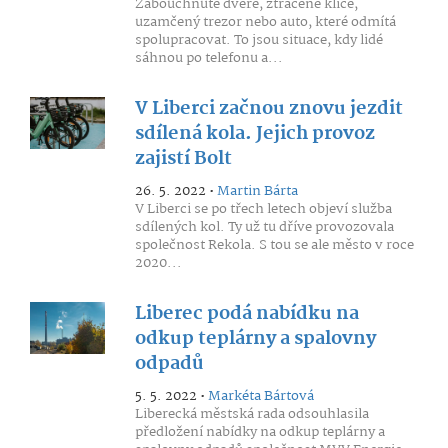
Zabouchnuté dveře, ztracené klíče,
uzamčený trezor nebo auto, které odmítá
spolupracovat. To jsou situace, kdy lidé
sáhnou po telefonu a...
V Liberci začnou znovu jezdit
sdílená kola. Jejich provoz
zajistí Bolt
26. 5. 2022 •
Martin Bárta
V Liberci se po třech letech objeví služba
sdílených kol. Ty už tu dříve provozovala
společnost Rekola. S tou se ale město v roce
2020...
Liberec podá nabídku na
odkup teplárny a spalovny
odpadů
5. 5. 2022 •
Markéta Bártová
Liberecká městská rada odsouhlasila
předložení nabídky na odkup teplárny a