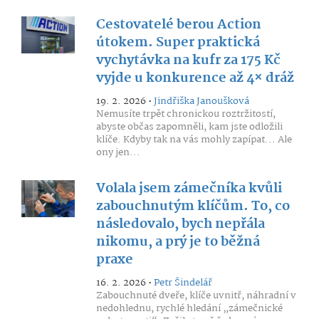
Cestovatelé berou Action
útokem. Super praktická
vychytávka na kufr za 175 Kč
vyjde u konkurence až 4× dráž
19. 2. 2026 •
Jindřiška Janoušková
Nemusíte trpět chronickou roztržitostí,
abyste občas zapomněli, kam jste odložili
klíče. Kdyby tak na vás mohly zapípat... Ale
ony jen...
Volala jsem zámečníka kvůli
zabouchnutým klíčům. To, co
následovalo, bych nepřála
nikomu, a prý je to běžná
praxe
16. 2. 2026 •
Petr Šindelář
Zabouchnuté dveře, klíče uvnitř, náhradní v
nedohlednu, rychlé hledání „zámečnické