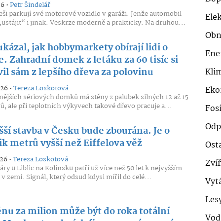
26 •
Petr Šindelář
ši parkují své motorové vozidlo v garáži. Jenže automobil
Ele
ustájit“ i jinak. Veskrze moderně a prakticky. Na druhou...
Obn
ukázal, jak hobbymarkety obírají lidi o
Ene
. Zahradní domek z letáku za 60 tisíc si
il sám z lepšího dřeva za polovinu
Klim
026 •
Tereza Loskotová
Eko
nějších sériových domků má stěny z palubek silných 12 až 15
ů, ale při teplotních výkyvech takové dřevo pracuje a...
Fosi
Odp
šší stavba v Česku bude zbourána. Je o
ik metrů vyšší než Eiffelova věž
Ost
026 •
Tereza Loskotová
Zví
ry u Liblic na Kolínsku patří už více než 50 let k nejvyšším
v zemi. Signál, který odsud kdysi mířil do celé...
Vyt
Les
énu za milion může být do roka totální
Vod