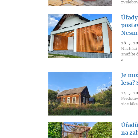
zvelebov
Úřady 
posta
Nesmít
28. 5. 2
Nachází 
snažíte 
a...
Je mo
lesa? 
24. 5. 2
Představ
sice láka
Úřadů
na za