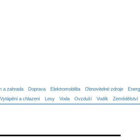
 a zahrada
Doprava
Elektromobilita
Obnovitelné zdroje
Energ
Vytápění a chlazení
Lesy
Voda
Ovzduší
Vodík
Zemědělství