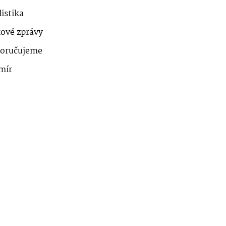
istika
kové zprávy
oručujeme
mír