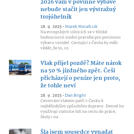
2026 vám v povinné výbavě
nebude stačit jen výstražný
trojúhelník
28. 9. 2025 •
Marek Morafcsik
Na evropských silnicích se v blízké
budoucnosti změní pravidla pro povinnou
výbavu vozidel. Cestující z Česka by měli
vědět, že to, co...
Vlak přijel pozdě? Máte nárok
na 50 % jízdného zpět. Češi
přicházejí o peníze jen proto,
že tohle neví
28. 9. 2025 •
Dan Bright
Cestování vlakem patří v Česku k
nejběžnějším způsobům dopravy. Denně ho
využívají statisíce lidí na cestu do práce,
školy i na...
Šla jsem sousedce vynadat