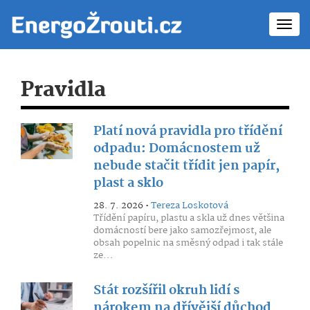
Toggl
navig
Pravidla
Platí nová pravidla pro třídění
odpadu: Domácnostem už
nebude stačit třídit jen papír,
plast a sklo
28. 7. 2026 •
Tereza Loskotová
Třídění papíru, plastu a skla už dnes většina
domácností bere jako samozřejmost, ale
obsah popelnic na směsný odpad i tak stále
ze...
Stát rozšířil okruh lidí s
nárokem na dřívější důchod