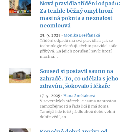
Nová pravidla třídění odpadu:
Za tenhle běžný omyl hrozí
mastná pokuta a neznalost
neomlouvá
23. 9. 2025 •
Monika Brešťanská
Třídění odpadu má svá pravidla a jak se
technologie zlepšují, těchto pravidel stále
přibývá. Za jejich porušení navíc hrozí
mastná...
Soused si postavil saunu na
zahradě. To, co udělala s jeho
zdravím, šokovalo i lékaře
17. 9. 2025 •
Hana Smětáková
V severských státech je sauna naprostou
samozřejmostí a řada lidí ji má doma.
Tamější lidé totiž již dlouhou dobu velmi
dobře vědí, co...