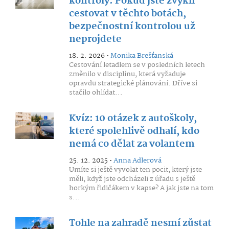
kontroly. Pokud jste zvyklí
cestovat v těchto botách,
bezpečnostní kontrolou už
neprojdete
18. 2. 2026 •
Monika Brešťanská
Cestování letadlem se v posledních letech
změnilo v disciplínu, která vyžaduje
opravdu strategické plánování. Dříve si
stačilo ohlídat...
Kvíz: 10 otázek z autoškoly,
které spolehlivě odhalí, kdo
nemá co dělat za volantem
25. 12. 2025 •
Anna Adlerová
Umíte si ještě vyvolat ten pocit, který jste
měli, když jste odcházeli z úřadu s ještě
horkým řidičákem v kapse? A jak jste na tom
s...
Tohle na zahradě nesmí zůstat