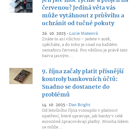
Jeli jste moc rychle a projeli na
červenou? Jediná věta vás
může vytáhnout z průšvihu a
uchránit od tučné pokuty
26. 10. 2025 •
Lucie Mateová
Znáte to asi všichni – jedete v autě,
spěcháte, a do toho je snad na každém
semaforu červená. Pro většinu je právě tato
barva jasným...
9. října začaly platit přísnější
kontroly bankovních účtů:
Snadno se dostanete do
problémů
14. 10. 2025 •
Dan Bright
Od letošního října vstoupilo v platnost
opatření, které upravuje, jak banky v celé
eurozóně zpracovávají platby. Mnoha lidem
se může...