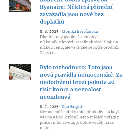
Konečně dobrá zpráva od
Ryanairu: Některá příruční
zavazadla jsou nově bez
doplatků
8. 8. 2025 •
Monika Brešťanská
Dlouhé roky platilo, že letenky u
nízkonákladových aerolinek sice lákají na
nízkou cenu, ale ve finále se spíše prodraží.
Záleží na...
Bylo rozhodnuto: Toto jsou
nová pravidla nemocenské. Za
nedodržení hrozí pokuta 20
tisíc korun a neznalost
neomlouvá
8. 7. 2025 •
Dan Bright
Nemoc může překvapit kohokoliv – a když
vás na několik týdnů nebo měsíců vyřadí z
pracovního života, je dobré vědět, na co
máte...