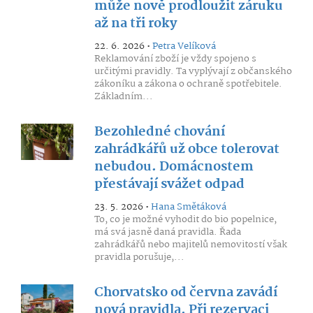
může nově prodloužit záruku
až na tři roky
22. 6. 2026 •
Petra Velíková
Reklamování zboží je vždy spojeno s
určitými pravidly. Ta vyplývají z občanského
zákoníku a zákona o ochraně spotřebitele.
Základním...
Bezohledné chování
zahrádkářů už obce tolerovat
nebudou. Domácnostem
přestávají svážet odpad
23. 5. 2026 •
Hana Smětáková
To, co je možné vyhodit do bio popelnice,
má svá jasně daná pravidla. Řada
zahrádkářů nebo majitelů nemovitostí však
pravidla porušuje,...
Chorvatsko od června zavádí
nová pravidla. Při rezervaci