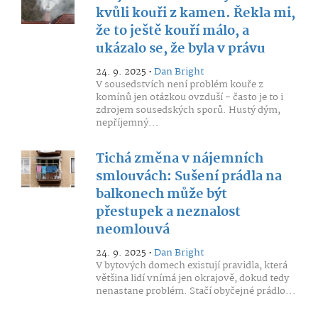
kvůli kouři z kamen. Řekla mi,
že to ještě kouří málo, a
ukázalo se, že byla v právu
24. 9. 2025 •
Dan Bright
V sousedstvích není problém kouře z
komínů jen otázkou ovzduší - často je to i
zdrojem sousedských sporů. Hustý dým,
nepříjemný...
Tichá změna v nájemních
smlouvách: Sušení prádla na
balkonech může být
přestupek a neznalost
neomlouvá
24. 9. 2025 •
Dan Bright
V bytových domech existují pravidla, která
většina lidí vnímá jen okrajově, dokud tedy
nenastane problém. Stačí obyčejné prádlo...