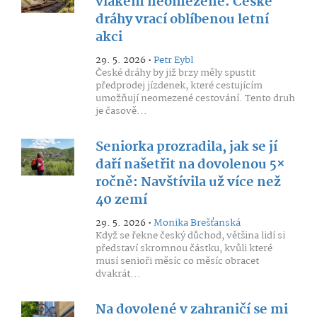
vlakem neomezeně. České
dráhy vrací oblíbenou letní
akci
29. 5. 2026 •
Petr Eybl
České dráhy by již brzy měly spustit
předprodej jízdenek, které cestujícím
umožňují neomezené cestování. Tento druh
je časově...
Seniorka prozradila, jak se jí
daří našetřit na dovolenou 5×
ročně: Navštívila už více než
40 zemí
29. 5. 2026 •
Monika Brešťanská
Když se řekne český důchod, většina lidí si
představí skromnou částku, kvůli které
musí senioři měsíc co měsíc obracet
dvakrát...
Na dovolené v zahraničí se mi