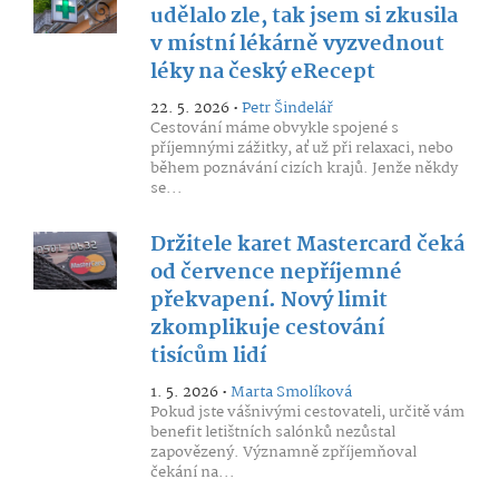
udělalo zle, tak jsem si zkusila
v místní lékárně vyzvednout
léky na český eRecept
22. 5. 2026 •
Petr Šindelář
Cestování máme obvykle spojené s
příjemnými zážitky, ať už při relaxaci, nebo
během poznávání cizích krajů. Jenže někdy
se...
Držitele karet Mastercard čeká
od července nepříjemné
překvapení. Nový limit
zkomplikuje cestování
tisícům lidí
1. 5. 2026 •
Marta Smolíková
Pokud jste vášnivými cestovateli, určitě vám
benefit letištních salónků nezůstal
zapovězený. Významně zpříjemňoval
čekání na...