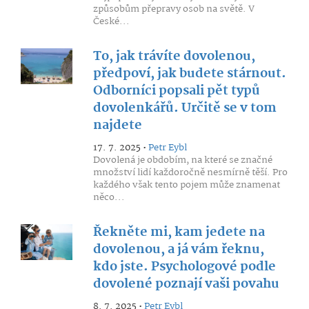
způsobům přepravy osob na světě. V
České...
To, jak trávíte dovolenou,
předpoví, jak budete stárnout.
Odborníci popsali pět typů
dovolenkářů. Určitě se v tom
najdete
17. 7. 2025 •
Petr Eybl
Dovolená je obdobím, na které se značné
množství lidí každoročně nesmírně těší. Pro
každého však tento pojem může znamenat
něco...
Řekněte mi, kam jedete na
dovolenou, a já vám řeknu,
kdo jste. Psychologové podle
dovolené poznají vaši povahu
8. 7. 2025 •
Petr Eybl