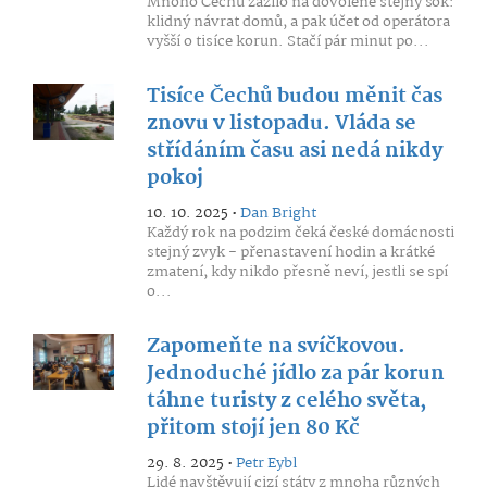
Mnoho Čechů zažilo na dovolené stejný šok:
klidný návrat domů, a pak účet od operátora
vyšší o tisíce korun. Stačí pár minut po...
Tisíce Čechů budou měnit čas
znovu v listopadu. Vláda se
střídáním času asi nedá nikdy
pokoj
10. 10. 2025 •
Dan Bright
Každý rok na podzim čeká české domácnosti
stejný zvyk - přenastavení hodin a krátké
zmatení, kdy nikdo přesně neví, jestli se spí
o...
Zapomeňte na svíčkovou.
Jednoduché jídlo za pár korun
táhne turisty z celého světa,
přitom stojí jen 80 Kč
29. 8. 2025 •
Petr Eybl
Lidé navštěvují cizí státy z mnoha různých