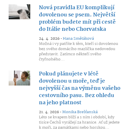
Nová pravidla EU komplikují
dovolenou se psem. Největší
problém budete mít při cestě
do Itálie nebo Chorvatska
24. 4. 2026 •
Hana Smětáková
Možná i vy patříte k těm, kteří si dovolenou
bez svého domácího mazlíčka nedovedou
představit. Zatímco někteří svého
čtyřnohého...
Pokud plánujete v létě
dovolenou u moře, teď je
nejvyšší čas na výměnu vašeho
cestovního pasu. Bez ohledu
na jeho platnost
21. 4. 2026 •
Monika Brešťanská
Léto se kvapem blíží a s ním i období, kdy
tisíce Čechů vyrážejí za hranice. Ať už jedete
k moři, za památkami nebo horskou...