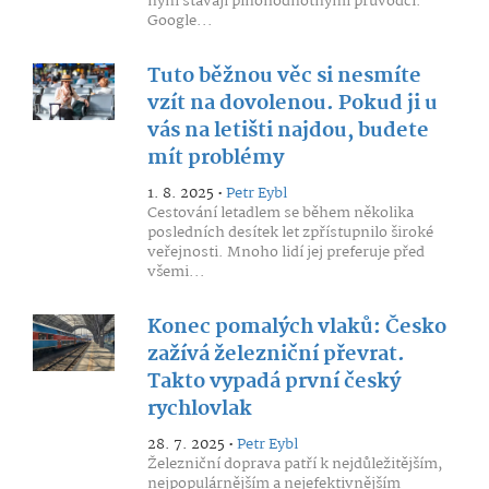
nyní stávají plnohodnotnými průvodci.
Google...
Tuto běžnou věc si nesmíte
vzít na dovolenou. Pokud ji u
vás na letišti najdou, budete
mít problémy
1. 8. 2025 •
Petr Eybl
Cestování letadlem se během několika
posledních desítek let zpřístupnilo široké
veřejnosti. Mnoho lidí jej preferuje před
všemi...
Konec pomalých vlaků: Česko
zažívá železniční převrat.
Takto vypadá první český
rychlovlak
28. 7. 2025 •
Petr Eybl
Železniční doprava patří k nejdůležitějším,
nejpopulárnějším a nejefektivnějším