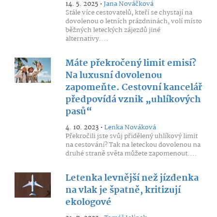
14. 5. 2025 •
Jana Nováčková
Stále více cestovatelů, kteří se chystají na
dovolenou o letních prázdninách, volí místo
běžných leteckých zájezdů jiné
alternativy....
Máte překročený limit emisí?
Na luxusní dovolenou
zapomeňte. Cestovní kancelář
předpovídá vznik „uhlíkových
pasů“
4. 10. 2023 •
Lenka Nováková
Překročili jste svůj přidělený uhlíkový limit
na cestování? Tak na leteckou dovolenou na
druhé straně světa můžete zapomenout....
Letenka levnější než jízdenka
na vlak je špatně, kritizují
ekologové