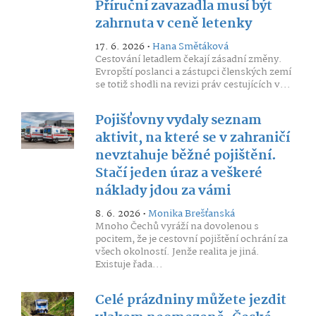
Příruční zavazadla musí být
zahrnuta v ceně letenky
17. 6. 2026 •
Hana Smětáková
Cestování letadlem čekají zásadní změny.
Evropští poslanci a zástupci členských zemí
se totiž shodli na revizi práv cestujících v...
Pojišťovny vydaly seznam
aktivit, na které se v zahraničí
nevztahuje běžné pojištění.
Stačí jeden úraz a veškeré
náklady jdou za vámi
8. 6. 2026 •
Monika Brešťanská
Mnoho Čechů vyráží na dovolenou s
pocitem, že je cestovní pojištění ochrání za
všech okolností. Jenže realita je jiná.
Existuje řada...
Celé prázdniny můžete jezdit