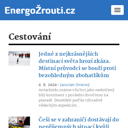
Toggl
navig
Cestování
Jedné z nejkrásnějších
destinací světa hrozí zkáza.
Místní průvodci se bouří proti
bezohledným zbohatlíkům
6. 8. 2026 •
Jaroslav Ovesný
Antarktidu známe všichni jako nedotčený
bílý kontinent s poslední divočinou na
planetě. Desetiletí patřila výhradně
vědeckým expedicím...
Češi se v zahraničí dostávají do
nepříjemných situací kvůli