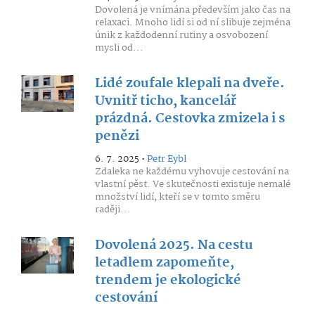
Dovolená je vnímána především jako čas na
relaxaci. Mnoho lidí si od ní slibuje zejména
únik z každodenní rutiny a osvobození
mysli od...
Lidé zoufale klepali na dveře.
Uvnitř ticho, kancelář
prázdná. Cestovka zmizela i s
penězi
6. 7. 2025 •
Petr Eybl
Zdaleka ne každému vyhovuje cestování na
vlastní pěst. Ve skutečnosti existuje nemalé
množství lidí, kteří se v tomto směru
raději...
Dovolená 2025. Na cestu
letadlem zapomeňte,
trendem je ekologické
cestování