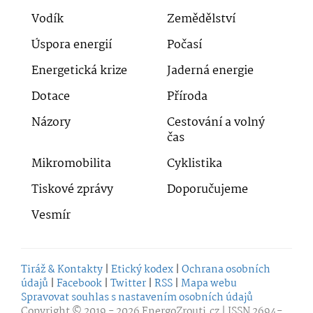
Vodík
Zemědělství
Úspora energií
Počasí
Energetická krize
Jaderná energie
Dotace
Příroda
Názory
Cestování a volný
čas
Mikromobilita
Cyklistika
Tiskové zprávy
Doporučujeme
Vesmír
Tiráž & Kontakty
|
Etický kodex
|
Ochrana osobních
údajů
|
Facebook
|
Twitter
|
RSS
|
Mapa webu
Spravovat souhlas s nastavením osobních údajů
Copyright © 2019 - 2026
EnergoZrouti.cz
| ISSN 2694-