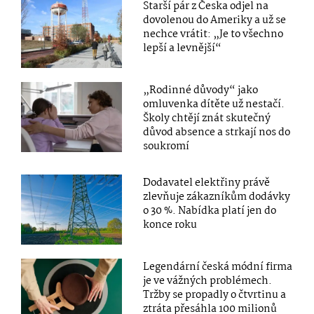
Starší pár z Česka odjel na
dovolenou do Ameriky a už se
nechce vrátit: „Je to všechno
lepší a levnější“
„Rodinné důvody“ jako
omluvenka dítěte už nestačí.
Školy chtějí znát skutečný
důvod absence a strkají nos do
soukromí
Dodavatel elektřiny právě
zlevňuje zákazníkům dodávky
o 30 %. Nabídka platí jen do
konce roku
Legendární česká módní firma
je ve vážných problémech.
Tržby se propadly o čtvrtinu a
ztráta přesáhla 100 milionů