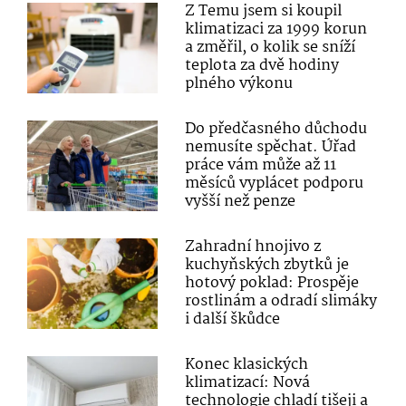
Z Temu jsem si koupil
klimatizaci za 1999 korun
a změřil, o kolik se sníží
teplota za dvě hodiny
plného výkonu
Do předčasného důchodu
nemusíte spěchat. Úřad
práce vám může až 11
měsíců vyplácet podporu
vyšší než penze
Zahradní hnojivo z
kuchyňských zbytků je
hotový poklad: Prospěje
rostlinám a odradí slimáky
i další škůdce
Konec klasických
klimatizací: Nová
technologie chladí tišeji a