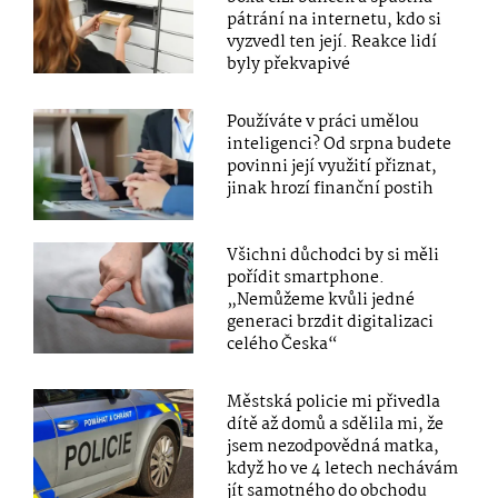
pátrání na internetu, kdo si
vyzvedl ten její. Reakce lidí
byly překvapivé
Používáte v práci umělou
inteligenci? Od srpna budete
povinni její využití přiznat,
jinak hrozí finanční postih
Všichni důchodci by si měli
pořídit smartphone.
„Nemůžeme kvůli jedné
generaci brzdit digitalizaci
celého Česka“
Městská policie mi přivedla
dítě až domů a sdělila mi, že
jsem nezodpovědná matka,
když ho ve 4 letech nechávám
jít samotného do obchodu