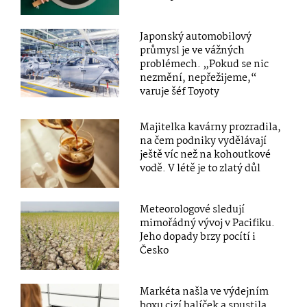
Japonský automobilový
průmysl je ve vážných
problémech. „Pokud se nic
nezmění, nepřežijeme,“
varuje šéf Toyoty
Majitelka kavárny prozradila,
na čem podniky vydělávají
ještě víc než na kohoutkové
vodě. V létě je to zlatý důl
Meteorologové sledují
mimořádný vývoj v Pacifiku.
Jeho dopady brzy pocítí i
Česko
Markéta našla ve výdejním
boxu cizí balíček a spustila