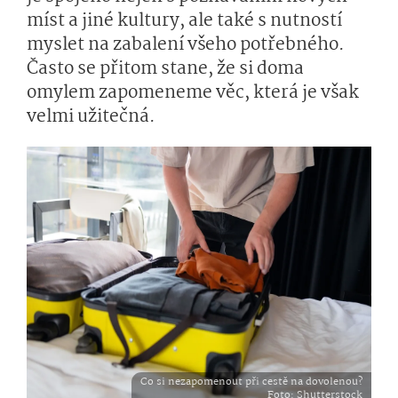
míst a jiné kultury, ale také s nutností
myslet na zabalení všeho potřebného.
Často se přitom stane, že si doma
omylem zapomeneme věc, která je však
velmi užitečná.
Co si nezapomenout při cestě na dovolenou?
Foto
: Shutterstock