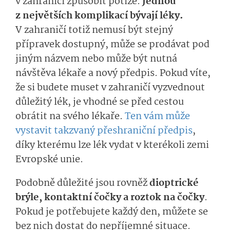
v zahraničí způsobit potíže.
Jednou
z největších komplikací bývají léky.
V zahraničí totiž nemusí být stejný
přípravek dostupný, může se prodávat pod
jiným názvem nebo může být nutná
návštěva lékaře a nový předpis. Pokud víte,
že si budete muset v zahraničí vyzvednout
důležitý lék, je vhodné se před cestou
obrátit na svého lékaře.
Ten vám může
vystavit takzvaný přeshraniční předpis
,
díky kterému lze lék vydat v kterékoli zemi
Evropské unie.
Podobně důležité jsou rovněž
dioptrické
brýle, kontaktní čočky a roztok na čočky
.
Pokud je potřebujete každý den, můžete se
bez nich dostat do nepříjemné situace.