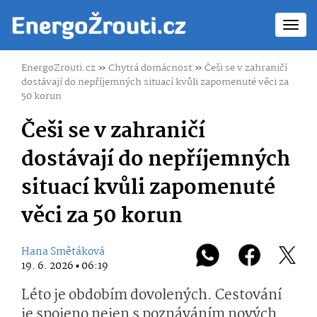
Toggl
navig
EnergoZrouti.cz
»
Chytrá domácnost
»
Češi se v zahraničí
dostávají do nepříjemných situací kvůli zapomenuté věci za
50 korun
Češi se v zahraničí
dostávají do nepříjemných
situací kvůli zapomenuté
věci za 50 korun
Hana Smětáková
19. 6. 2026 ▪ 06:19
Léto je obdobím dovolených. Cestování
je spojeno nejen s poznáváním nových