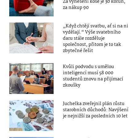
Za vynesení koše je 30 korun,
za nákup 90
„Když chtějí svatbu, ať si na ni
vydělají.“ Výše svatebního
daru stále rozděluje
společnost, přitom je to tak
zbytečné řešit
Kvůli podvodu s umělou
inteligencí musí 58 000
studentů znovu na přijímací
zkoušky
Juchelka zveřejnil plán růstu
starobních důchodů: Navýšení
je nejnižší za posledních 10 let