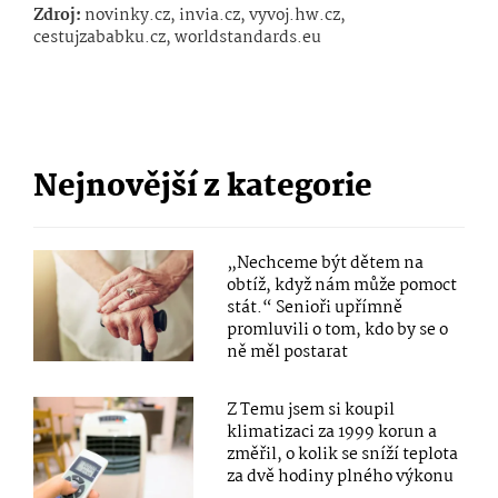
Zdroj:
novinky.cz, invia.cz, vyvoj.hw.cz,
cestujzababku.cz, worldstandards.eu
Nejnovější z kategorie
„Nechceme být dětem na
obtíž, když nám může pomoct
stát.“ Senioři upřímně
promluvili o tom, kdo by se o
ně měl postarat
Z Temu jsem si koupil
klimatizaci za 1999 korun a
změřil, o kolik se sníží teplota
za dvě hodiny plného výkonu