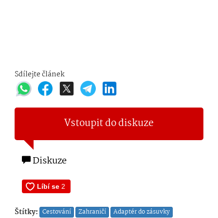
Sdílejte článek
Vstoupit do diskuze
Diskuze
Štítky:
Cestování
Zahraničí
Adaptér do zásuvky