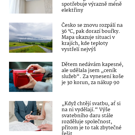
spotřebuje výrazně méně
elektřiny
Česko se znovu rozpálí na
36 °C, pak dorazí bouřky.
Mapa ukazuje situaci v
krajích, kde teploty
vystřelí nejvýš
Dětem nedávám kapesné,
ale udělala jsem „ceník
služeb“. Za vynesení koše
je 30 korun, za nákup 90
„Když chtějí svatbu, ať si
na ni vydělají.“ Výše
svatebního daru stále
rozděluje společnost,
přitom je to tak zbytečné
řešit