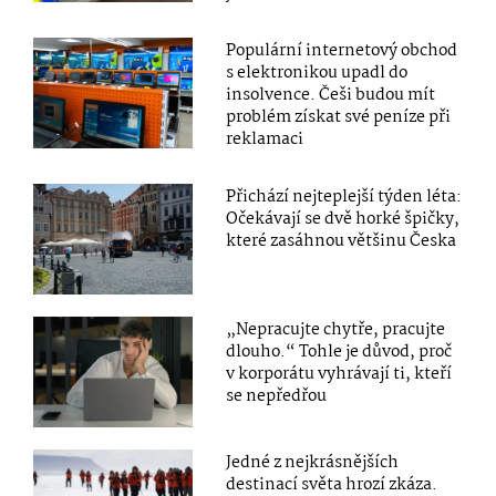
Populární internetový obchod
s elektronikou upadl do
insolvence. Češi budou mít
problém získat své peníze při
reklamaci
Přichází nejteplejší týden léta:
Očekávají se dvě horké špičky,
které zasáhnou většinu Česka
„Nepracujte chytře, pracujte
dlouho.“ Tohle je důvod, proč
v korporátu vyhrávají ti, kteří
se nepředřou
Jedné z nejkrásnějších
destinací světa hrozí zkáza.