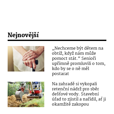
Nejnovější
„Nechceme být dětem na
obtíž, když nám může
pomoct stát.“ Senioři
upřímně promluvili o tom,
kdo by se o ně měl
postarat
Na zahradě si vykopali
retenční nádrž pro sběr
dešťové vody. Stavební
úřad to zjistil a nařídil, ať ji
okamžitě zakopou