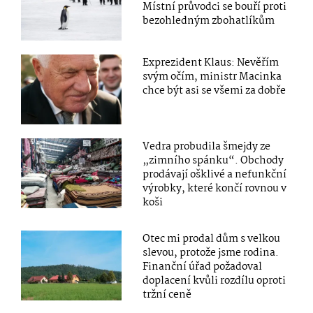
Místní průvodci se bouří proti
bezohledným zbohatlíkům
Exprezident Klaus: Nevěřím
svým očím, ministr Macinka
chce být asi se všemi za dobře
Vedra probudila šmejdy ze
„zimního spánku“. Obchody
prodávají ošklivé a nefunkční
výrobky, které končí rovnou v
koši
Otec mi prodal dům s velkou
slevou, protože jsme rodina.
Finanční úřad požadoval
doplacení kvůli rozdílu oproti
tržní ceně