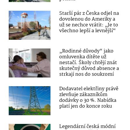
Starší pár z Česka odjel na
dovolenou do Ameriky a
už se nechce vrátit: „Je to
všechno lepší a levnější“
„Rodinné důvody“ jako
omluvenka dítěte už
nestačí. Školy chtějí znát
skutečný důvod absence a
strkají nos do soukromí
Dodavatel elektřiny právě
zlevňuje zákazníkům
dodávky o 30 %. Nabídka
platí jen do konce roku
Legendární česká módní