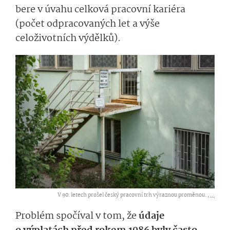
bere v úvahu celková pracovní kariéra
(počet odpracovaných let a výše
celoživotních výdělků).
V 90. letech prošel český pracovní trh výraznou proměnou. ,
...
Problém spočíval v tom, že
údaje