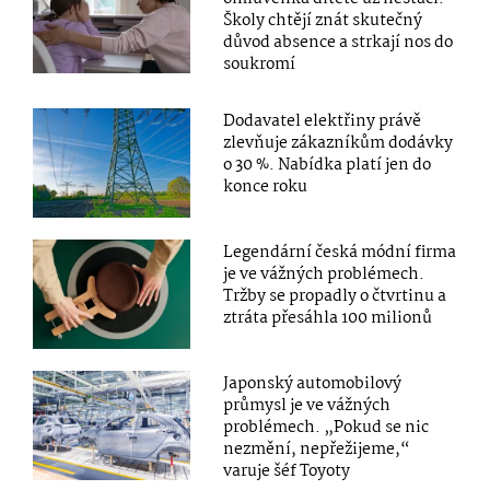
Školy chtějí znát skutečný
důvod absence a strkají nos do
soukromí
Dodavatel elektřiny právě
zlevňuje zákazníkům dodávky
o 30 %. Nabídka platí jen do
konce roku
Legendární česká módní firma
je ve vážných problémech.
Tržby se propadly o čtvrtinu a
ztráta přesáhla 100 milionů
Japonský automobilový
průmysl je ve vážných
problémech. „Pokud se nic
nezmění, nepřežijeme,“
varuje šéf Toyoty