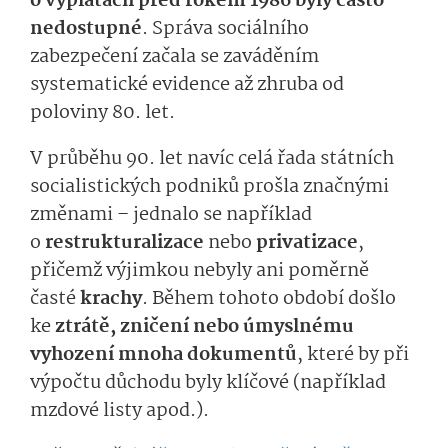
o výplatách před rokem 1986 byly často
nedostupné
. Správa sociálního
zabezpečení začala se zaváděním
systematické evidence až zhruba od
poloviny 80. let.
V průběhu 90. let navíc celá řada státních
socialistických podniků prošla značnými
změnami – jednalo se například
o
restruktura­lizace
nebo
privatizace
,
přičemž výjimkou nebyly ani poměrně
časté
krachy
. Během tohoto období došlo
ke
ztrátě, zničení nebo úmyslnému
vyhození mnoha dokumentů
, které by při
výpočtu důchodu byly klíčové (například
mzdové listy apod.).