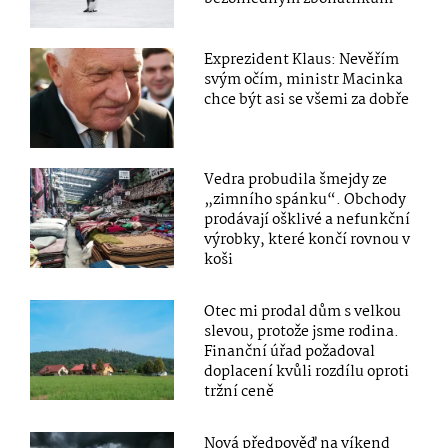
Exprezident Klaus: Nevěřím
svým očím, ministr Macinka
chce být asi se všemi za dobře
Vedra probudila šmejdy ze
„zimního spánku“. Obchody
prodávají ošklivé a nefunkční
výrobky, které končí rovnou v
koši
Otec mi prodal dům s velkou
slevou, protože jsme rodina.
Finanční úřad požadoval
doplacení kvůli rozdílu oproti
tržní ceně
Nová předpověď na víkend