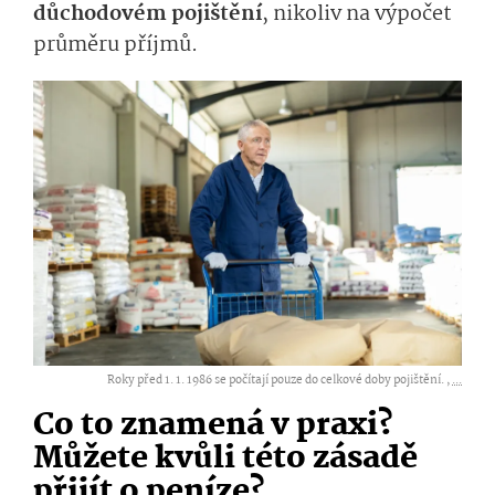
důchodovém pojištění
, nikoliv na výpočet
průměru příjmů.
Roky před 1. 1. 1986 se počítají pouze do celkové doby pojištění. ,
...
Co to znamená v praxi?
Můžete kvůli této zásadě
přijít o peníze?