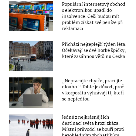
Populární internetový obchod
s elektronikou upadl do
insolvence. Češi budou mít
problém získat své peníze při
reklamaci
Přichází nejteplejší týden léta:
Očekávají se dvě horké špičky,
které zasáhnou většinu Česka
„Nepracujte chytře, pracujte
dlouho.“ Tohle je důvod, proč
v korporátu vyhrávají ti, kteří
se nepředřou
Jedné z nejkrásnějších
destinací světa hrozí zkáza.
Místní průvodci se bouří proti
bezohledným zbohatlíkům