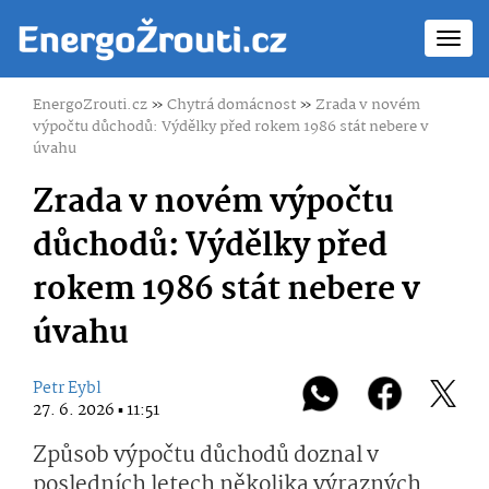
Toggl
navig
EnergoZrouti.cz
»
Chytrá domácnost
»
Zrada v novém
výpočtu důchodů: Výdělky před rokem 1986 stát nebere v
úvahu
Zrada v novém výpočtu
důchodů: Výdělky před
rokem 1986 stát nebere v
úvahu
Petr Eybl
27. 6. 2026 ▪ 11:51
Způsob výpočtu důchodů doznal v
posledních letech několika výrazných