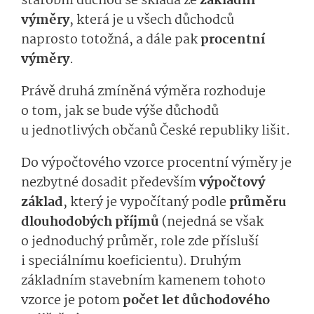
starobní důchod se skládá ze
základní
výměry
, která je u všech důchodců
naprosto totožná, a dále pak
procentní
výměry
.
Právě druhá zmíněná výměra rozhoduje
o tom, jak se bude výše důchodů
u jednotlivých občanů České republiky lišit.
Do výpočtového vzorce procentní výměry je
nezbytné dosadit především
výpočtový
základ
, který je vypočítaný podle
průměru
dlouhodobých příjmů
(nejedná se však
o jednoduchý průměr, role zde přísluší
i speciálnímu koeficientu). Druhým
základním stavebním kamenem tohoto
vzorce je potom
počet let důchodového