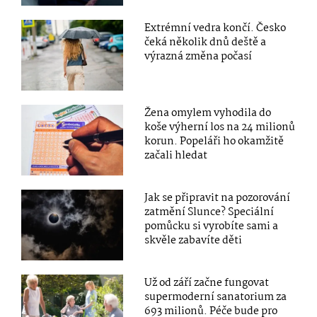
Extrémní vedra končí. Česko
čeká několik dnů deště a
výrazná změna počasí
Žena omylem vyhodila do
koše výherní los na 24 milionů
korun. Popeláři ho okamžitě
začali hledat
Jak se připravit na pozorování
zatmění Slunce? Speciální
pomůcku si vyrobíte sami a
skvěle zabavíte děti
Už od září začne fungovat
supermoderní sanatorium za
693 milionů. Péče bude pro