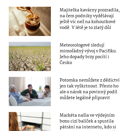
Majitelka kavárny prozradila,
na čem podniky vydělávají
ještě víc než na kohoutkové
vodě. V létě je to zlatý důl
Meteorologové sledují
mimořádný vývoj v Pacifiku.
Jeho dopady brzy pocítí i
Česko
Potomka nemůžete z dědictví
jen tak vyškrtnout. Přesto ho
ale o nárok na povinný podíl
můžete legálně připravit
Markéta našla ve výdejním
boxu cizí balíček a spustila
pátrání na internetu, kdo si