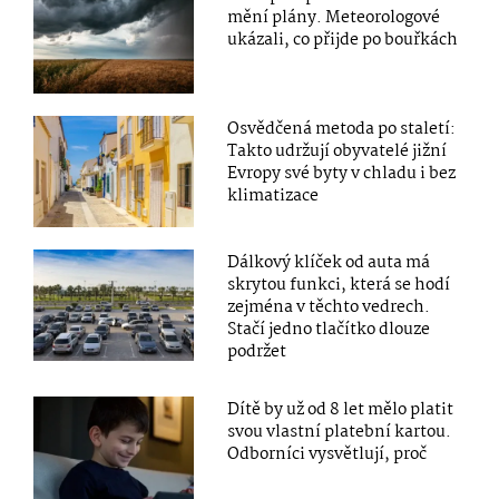
mění plány. Meteorologové
ukázali, co přijde po bouřkách
Osvědčená metoda po staletí:
Takto udržují obyvatelé jižní
Evropy své byty v chladu i bez
klimatizace
Dálkový klíček od auta má
skrytou funkci, která se hodí
zejména v těchto vedrech.
Stačí jedno tlačítko dlouze
podržet
Dítě by už od 8 let mělo platit
svou vlastní platební kartou.
Odborníci vysvětlují, proč