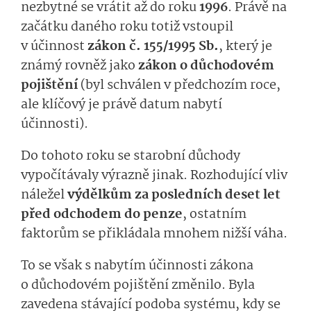
nezbytné se vrátit až do roku
1996
. Právě na
začátku daného roku totiž vstoupil
v účinnost
zákon č. 155/1995 Sb.
, který je
známý rovněž jako
zákon o důchodovém
pojištění
(byl schválen v předchozím roce,
ale klíčový je právě datum nabytí
účinnosti).
Do tohoto roku se starobní důchody
vypočítávaly výrazně jinak. Rozhodující vliv
náležel
výdělkům za posledních deset let
před odchodem do penze
, ostatním
faktorům se přikládala mnohem nižší váha.
To se však s nabytím účinnosti zákona
o důchodovém pojištění změnilo. Byla
zavedena stávající podoba systému, kdy se