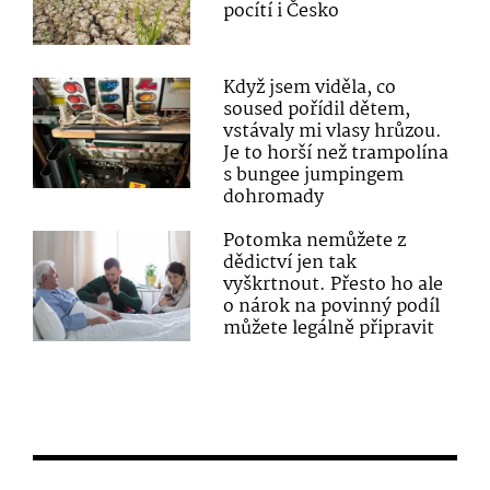
pocítí i Česko
Když jsem viděla, co
soused pořídil dětem,
vstávaly mi vlasy hrůzou.
Je to horší než trampolína
s bungee jumpingem
dohromady
Potomka nemůžete z
dědictví jen tak
vyškrtnout. Přesto ho ale
o nárok na povinný podíl
můžete legálně připravit