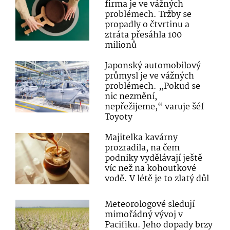
firma je ve vážných
problémech. Tržby se
propadly o čtvrtinu a
ztráta přesáhla 100
milionů
Japonský automobilový
průmysl je ve vážných
problémech. „Pokud se
nic nezmění,
nepřežijeme,“ varuje šéf
Toyoty
Majitelka kavárny
prozradila, na čem
podniky vydělávají ještě
víc než na kohoutkové
vodě. V létě je to zlatý důl
Meteorologové sledují
mimořádný vývoj v
Pacifiku. Jeho dopady brzy