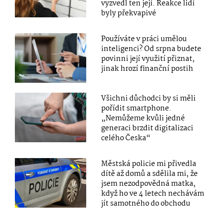
vyzvedl ten její. Reakce lidí
byly překvapivé
Používáte v práci umělou
inteligenci? Od srpna budete
povinni její využití přiznat,
jinak hrozí finanční postih
Všichni důchodci by si měli
pořídit smartphone.
„Nemůžeme kvůli jedné
generaci brzdit digitalizaci
celého Česka“
Městská policie mi přivedla
dítě až domů a sdělila mi, že
jsem nezodpovědná matka,
když ho ve 4 letech nechávám
jít samotného do obchodu