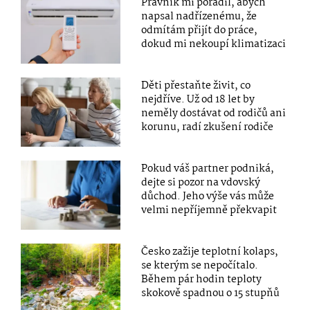
Právník mi poradil, abych
napsal nadřízenému, že
odmítám přijít do práce,
dokud mi nekoupí klimatizaci
Děti přestaňte živit, co
nejdříve. Už od 18 let by
neměly dostávat od rodičů ani
korunu, radí zkušení rodiče
Pokud váš partner podniká,
dejte si pozor na vdovský
důchod. Jeho výše vás může
velmi nepříjemně překvapit
Česko zažije teplotní kolaps,
se kterým se nepočítalo.
Během pár hodin teploty
skokově spadnou o 15 stupňů