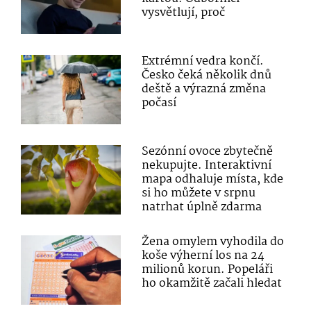
vysvětlují, proč
Extrémní vedra končí.
Česko čeká několik dnů
deště a výrazná změna
počasí
Sezónní ovoce zbytečně
nekupujte. Interaktivní
mapa odhaluje místa, kde
si ho můžete v srpnu
natrhat úplně zdarma
Žena omylem vyhodila do
koše výherní los na 24
milionů korun. Popeláři
ho okamžitě začali hledat