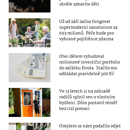
skvěle zabavíte děti
Už od září začne fungovat
supermoderní sanatorium za
693 milionů. Péče bude pro
vybrané pojištěnce zdarma
Otec dětem vybudoval
milionové investiční portfolio
do začátku života. Stačilo mu
odkládat pravidelně 500 Kč
Ve 13 letech si na zahradě
rodičů splnil sen o vlastním
bydlení. Dům postavil téměř
bez cizí pomoci
Omylem se nám podařilo odjet