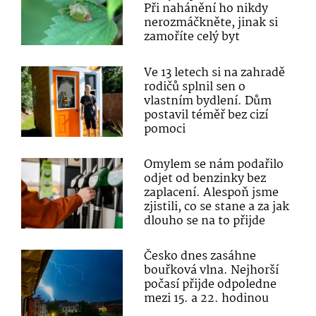
Při nahánění ho nikdy
nerozmáčkněte, jinak si
zamoříte celý byt
Ve 13 letech si na zahradě
rodičů splnil sen o
vlastním bydlení. Dům
postavil téměř bez cizí
pomoci
Omylem se nám podařilo
odjet od benzinky bez
zaplacení. Alespoň jsme
zjistili, co se stane a za jak
dlouho se na to přijde
Česko dnes zasáhne
bouřková vlna. Nejhorší
počasí přijde odpoledne
mezi 15. a 22. hodinou