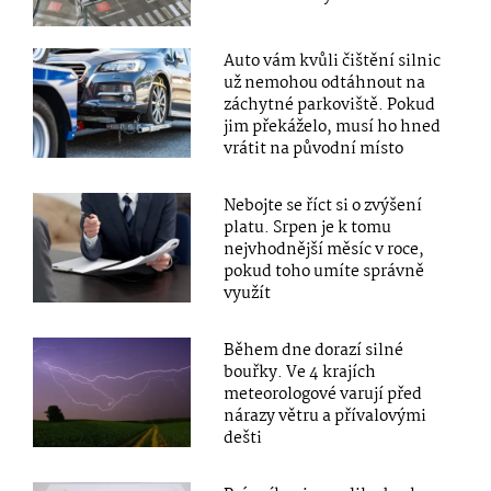
Auto vám kvůli čištění silnic
už nemohou odtáhnout na
záchytné parkoviště. Pokud
jim překáželo, musí ho hned
vrátit na původní místo
Nebojte se říct si o zvýšení
platu. Srpen je k tomu
nejvhodnější měsíc v roce,
pokud toho umíte správně
využít
Během dne dorazí silné
bouřky. Ve 4 krajích
meteorologové varují před
nárazy větru a přívalovými
dešti