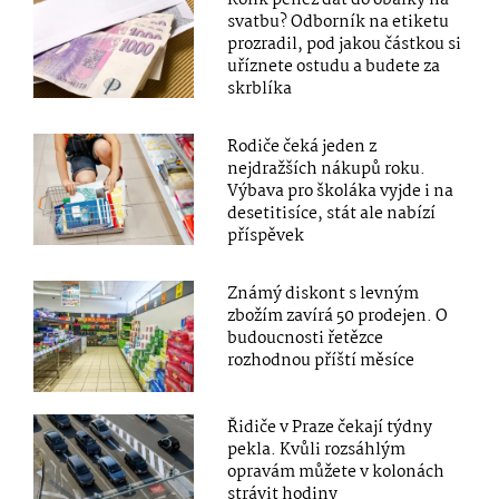
svatbu? Odborník na etiketu
prozradil, pod jakou částkou si
uříznete ostudu a budete za
skrblíka
Rodiče čeká jeden z
nejdražších nákupů roku.
Výbava pro školáka vyjde i na
desetitisíce, stát ale nabízí
příspěvek
Známý diskont s levným
zbožím zavírá 50 prodejen. O
budoucnosti řetězce
rozhodnou příští měsíce
Řidiče v Praze čekají týdny
pekla. Kvůli rozsáhlým
opravám můžete v kolonách
strávit hodiny