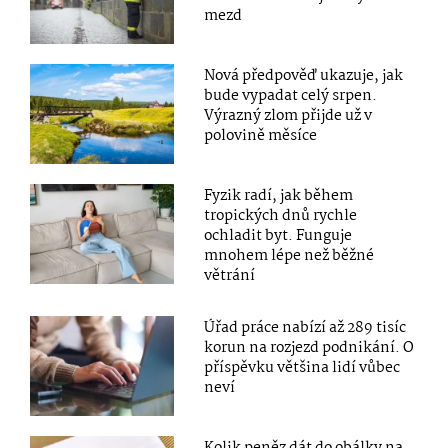
mezd
Nová předpověď ukazuje, jak
bude vypadat celý srpen.
Výrazný zlom přijde už v
polovině měsíce
Fyzik radí, jak během
tropických dnů rychle
ochladit byt. Funguje
mnohem lépe než běžné
větrání
Úřad práce nabízí až 289 tisíc
korun na rozjezd podnikání. O
příspěvku většina lidí vůbec
neví
Kolik peněz dát do obálky na