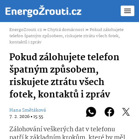
Toggl
navig
EnergoZrouti.cz
»
Chytrá domácnost
»
Pokud zálohujete
telefon špatným způsobem, riskujete ztrátu všech fotek,
kontaktů i zpráv
Pokud zálohujete telefon
špatným způsobem,
riskujete ztrátu všech
fotek, kontaktů i zpráv
Hana Smětáková
7. 2. 2026 ▪ 15:55
Zálohování veškerých dat v telefonu
patří k základním krokům, které by měl