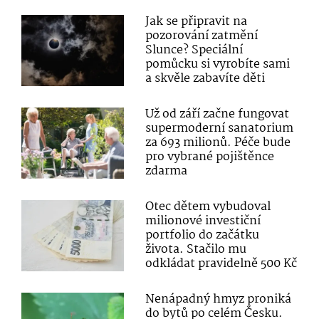
Jak se připravit na
pozorování zatmění
Slunce? Speciální
pomůcku si vyrobíte sami
a skvěle zabavíte děti
Už od září začne fungovat
supermoderní sanatorium
za 693 milionů. Péče bude
pro vybrané pojištěnce
zdarma
Otec dětem vybudoval
milionové investiční
portfolio do začátku
života. Stačilo mu
odkládat pravidelně 500 Kč
Nenápadný hmyz proniká
do bytů po celém Česku.