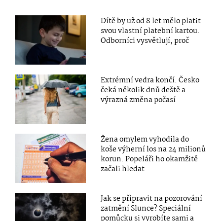
Dítě by už od 8 let mělo platit
svou vlastní platební kartou.
Odborníci vysvětlují, proč
Extrémní vedra končí. Česko
čeká několik dnů deště a
výrazná změna počasí
Žena omylem vyhodila do
koše výherní los na 24 milionů
korun. Popeláři ho okamžitě
začali hledat
Jak se připravit na pozorování
zatmění Slunce? Speciální
pomůcku si vyrobíte sami a