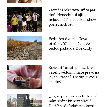
Zatmění roku 2026 už za pár
dnů: Nenechte si ujít
nejúžasnější nebeskou show
posledních let
Vedra ještě zesílí. Nová
předpověď naznačuje, že
budou padat další rekordy
Když dítě utratí peníze bez
vašeho vědomí, máte právo na
jejich vrácení. Postup je vcelku
snadný
„To, že jsme pro vás hrdinové,
nám složenky nezaplatí.“
Hasiči se dožadují navýšení