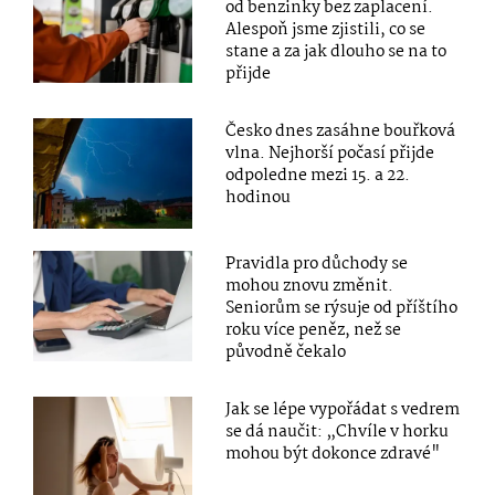
od benzinky bez zaplacení.
Alespoň jsme zjistili, co se
stane a za jak dlouho se na to
přijde
Česko dnes zasáhne bouřková
vlna. Nejhorší počasí přijde
odpoledne mezi 15. a 22.
hodinou
Pravidla pro důchody se
mohou znovu změnit.
Seniorům se rýsuje od příštího
roku více peněz, než se
původně čekalo
Jak se lépe vypořádat s vedrem
se dá naučit: „Chvíle v horku
mohou být dokonce zdravé"