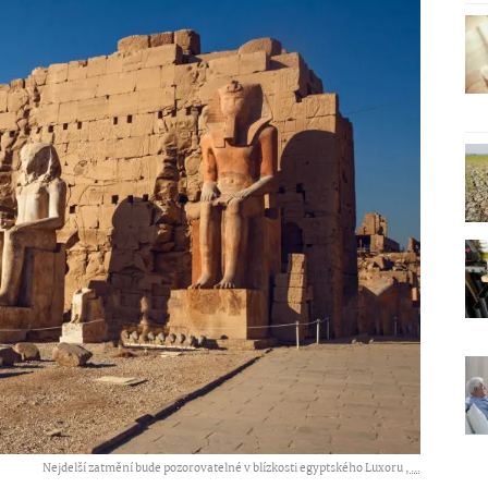
Nejdelší zatmění bude pozorovatelné v blízkosti egyptského Luxoru ,
...