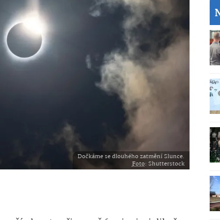
Dočkáme se dlouhého zatmění Slunce.
Foto
: Shutterstock