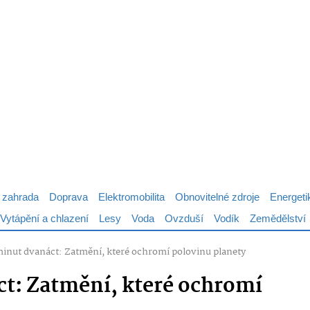
 zahrada
Doprava
Elektromobilita
Obnovitelné zdroje
Energeti
Vytápění a chlazení
Lesy
Voda
Ovzduší
Vodík
Zemědělství
minut dvanáct: Zatmění, které ochromí polovinu planety
ct: Zatmění, které ochromí