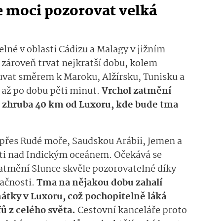
 moci pozorovat velká
né v oblasti Cádizu a Malagy v jižním
 zároveň trvat nejkratší dobu, kolem
uvat směrem k Maroku, Alžírsku, Tunisku a
é až po dobu pěti minut.
Vrchol zatmění
, zhruba 40 km od Luxoru, kde bude tma
přes Rudé moře, Saudskou Arábii, Jemen a
ti nad Indickým oceánem. Očekává se
zatmění Slunce skvěle pozorovatelné díky
ačnosti.
Tma na nějakou dobu zahalí
tky v Luxoru, což pochopitelně láká
fů z celého světa.
Cestovní kanceláře proto