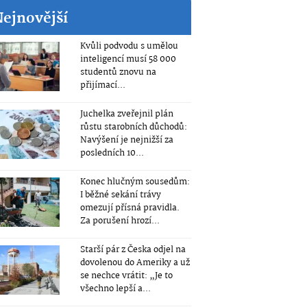
Nejnovější
Kvůli podvodu s umělou
inteligencí musí 58 000
studentů znovu na
přijímací...
Juchelka zveřejnil plán
růstu starobních důchodů:
Navýšení je nejnižší za
posledních 10...
Konec hlučným sousedům:
I běžné sekání trávy
omezují přísná pravidla.
Za porušení hrozí...
Starší pár z Česka odjel na
dovolenou do Ameriky a už
se nechce vrátit: „Je to
všechno lepší a...