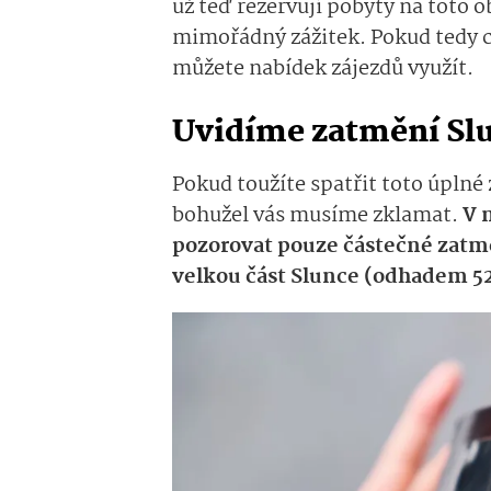
už teď rezervují pobyty na toto 
mimořádný zážitek. Pokud tedy c
můžete nabídek zájezdů využít.
Uvidíme zatmění Slu
Pokud toužíte spatřit toto úplné 
bohužel vás musíme zklamat.
V 
pozorovat pouze částečné zatm
velkou část Slunce (odhadem 5