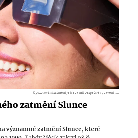
K pozorování zatmění je třeba mít bezpečné vybavení ,
...
ného zatmění Slunce
 na významné zatmění Slunce, které
pna 1999.
Tehdy Měsíc zakryl 98 %