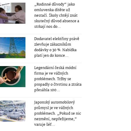
„Rodinné důvody“ jako
omluvenka dítěte už
nestačí. Školy chtějí znát
skutečný důvod absence a
strkají nos do...
Dodavatel elektřiny právě
zlevňuje zákazníkům
dodávky o 30 %. Nabídka
platí jen do konce...
Legendární česká módní
firma je ve vážných
problémech. Tržby se
propadly o čtvrtinu a ztráta
přesáhla 100...
Japonský automobilový
průmysl je ve vážných
problémech. „Pokud se nic
nezmění, nepřežijeme,“
varuje šéf...