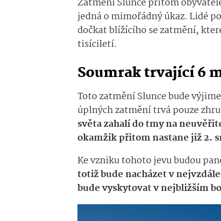
Zatmění Slunce přitom obyvatele 
jedná o mimořádný úkaz. Lidé po
dočkat blížícího se zatmění, kte
tisíciletí.
Soumrak trvající 6 
Toto zatmění Slunce bude výjime
úplných zatmění trvá pouze zhru
světa zahalí do tmy na neuvěři
okamžik přitom nastane již 2. 
Ke vzniku tohoto jevu budou pa
totiž bude nacházet v nejvzdál
bude vyskytovat v nejbližším b