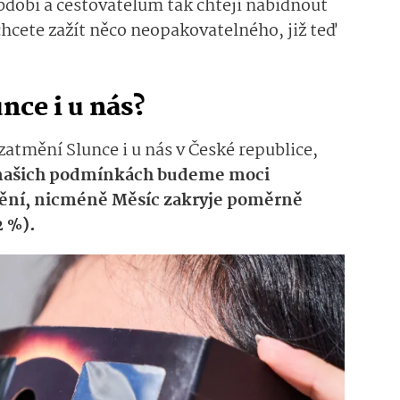
období a cestovatelům tak chtějí nabídnout
hcete zažít něco neopakovatelného, již teď
nce i u nás?
zatmění Slunce i u nás v České republice,
našich podmínkách budeme moci
ění, nicméně Měsíc zakryje poměrně
2 %).