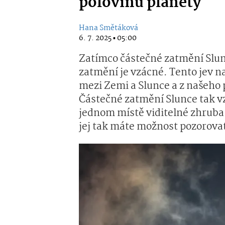
polovinu planety
Hana Smětáková
6. 7. 2025 ▪ 05:00
Zatímco částečné zatmění Slun
zatmění je vzácné. Tento jev 
mezi Zemi a Slunce a z našeho 
Částečné zatmění Slunce tak v
jednom místě viditelné zhruba
jej tak máte možnost pozorovat