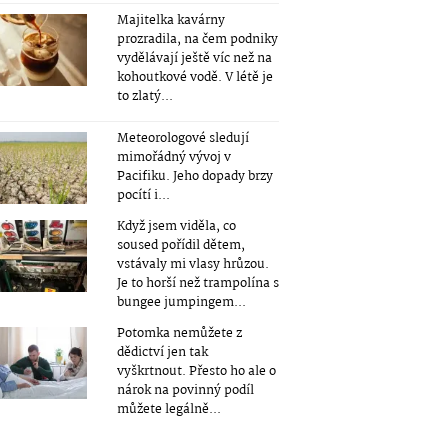
Majitelka kavárny
prozradila, na čem podniky
vydělávají ještě víc než na
kohoutkové vodě. V létě je
to zlatý...
Meteorologové sledují
mimořádný vývoj v
Pacifiku. Jeho dopady brzy
pocítí i...
Když jsem viděla, co
soused pořídil dětem,
vstávaly mi vlasy hrůzou.
Je to horší než trampolína s
bungee jumpingem...
Potomka nemůžete z
dědictví jen tak
vyškrtnout. Přesto ho ale o
nárok na povinný podíl
můžete legálně...