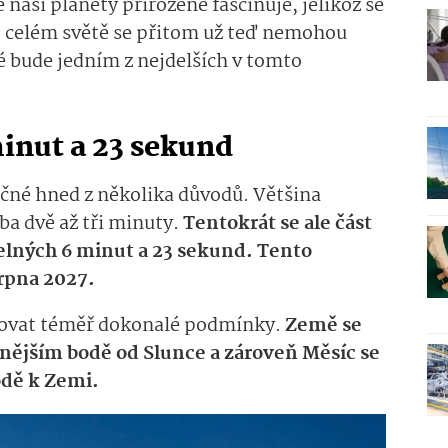
naší planety přirozeně fascinuje, jelikož se
 celém světě se přitom už teď nemohou
ré bude jedním z nejdelších v tomto
minut a 23 sekund
čné hned z několika důvodů. Většina
ba dvě až tři minuty.
Tentokrát se ale část
telných 6 minut a 23 sekund. Tento
srpna 2027.
novat téměř dokonalé podmínky.
Země se
enějším bodě od Slunce a zároveň Měsíc se
odě k Zemi.