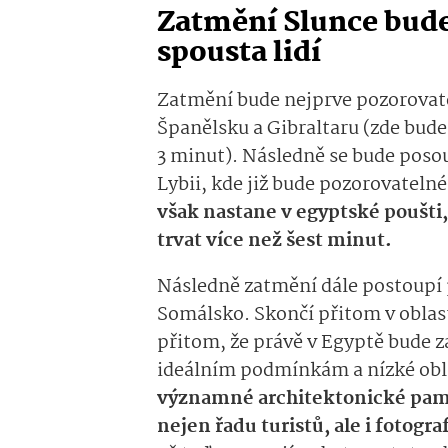
Zatmění Slunce bude
spousta lidí
Zatmění bude nejprve pozorovatel
Španělsku a Gibraltaru (zde bude
3 minut). Následně se bude poso
Lybii, kde již bude pozorovateln
však nastane v egyptské poušti
trvat více než šest minut.
Následně zatmění dále postoupí 
Somálsko. Skončí přitom v oblas
přitom, že právě v Egyptě bude 
ideálním podmínkám a nízké obl
významné architektonické pamá
nejen řadu turistů, ale i fotogra