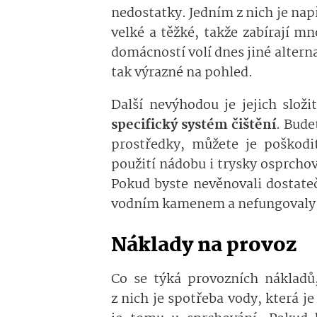
nedostatky. Jedním z nich je nap
velké a těžké, takže zabírají 
domácností volí dnes jiné altern
tak výrazné na pohled.
Další nevýhodou je jejich složi
specifický systém čištění
. Bude
prostředky, můžete je poškodi
použití nádobu i trysky osprchov
Pokud byste nevěnovali dostateč
vodním kamenem a nefungovaly b
Náklady na provoz
Co se týká provozních nákladů,
z nich je spotřeba vody, která j