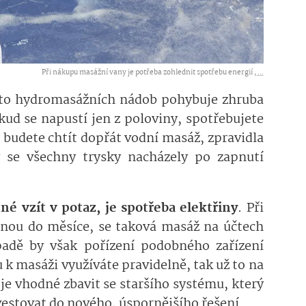
Při nákupu masážní vany je potřeba zohlednit spotřebu energií ,
...
to hydromasážních nádob pohybuje zhruba
kud se napustí jen z poloviny, spotřebujete
 si budete chtít dopřát vodní masáž, zpravidla
y se všechny trysky nacházely po zapnutí
é vzít v potaz, je spotřeba elektřiny
. Při
dnou do měsíce, se taková masáž na účtech
adě by však pořízení podobného zařízení
 k masáži využíváte pravidelně, tak už to na
je vhodné zbavit se staršího systému, který
nvestovat do nového, úspornějšího řešení.