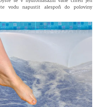
byste se v hydromasážní vaně chtěli jen
ete vodu napustit alespoň do poloviny