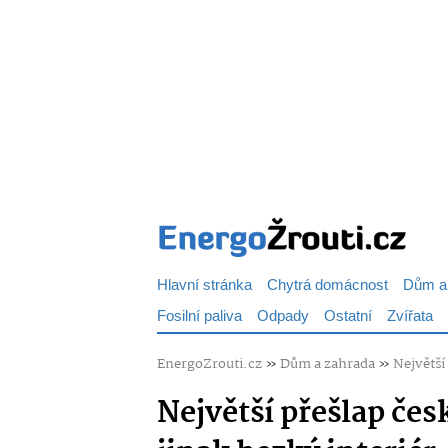
Hlavní stránka
Chytrá domácnost
Dům a
Fosilní paliva
Odpady
Ostatní
Zvířata
EnergoZrouti.cz
»
Dům a zahrada
»
Největší 
Největší přešlap česk