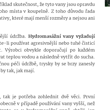
říklad skutečnost, že tyto vany jsou opravdu
mnoho místa v koupelně. Z toho důvodu řada
ativy, které mají menší rozměry a nejsou ani
tější údržba.
Hydromasážní vany vyžadují
te-li používat agresivnější nebo tuhé čisticí
t. Výrobci obvykle doporučují po každém
at teplou vodou a následně vytřít do sucha.
nou péči údržbě, trysky by se brzy zanesly
y tak, jak mají.
 tak je potřeba zohlednit dvě věci. První
e obecně v případě používání vany vyšší, než