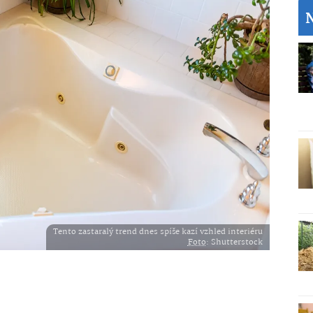
Tento zastaralý trend dnes spíše kazí vzhled interiéru
Foto
: Shutterstock