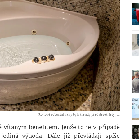
Rohové robustní vany byly trendy před deseti lety ,
...
ě vítaným benefitem. Jenže to je v případě
jediná výhoda. Dále již převládají spíše