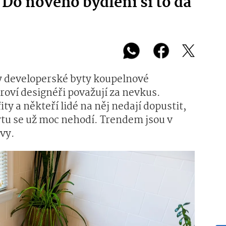
. Do nového bydlení si to dá
ly developerské byty koupelnové
roví designéři považují za nevkus.
y a někteří lidé na něj nedají dopustit,
ytu se už moc nehodí. Trendem jsou v
ivy.