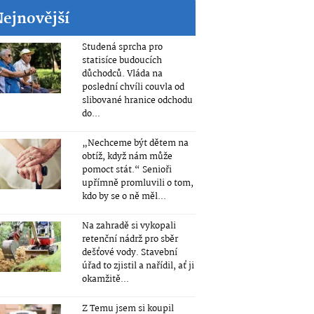
Nejnovější
Studená sprcha pro
statisíce budoucích
důchodců. Vláda na
poslední chvíli couvla od
slibované hranice odchodu
do...
„Nechceme být dětem na
obtíž, když nám může
pomoct stát.“ Senioři
upřímně promluvili o tom,
kdo by se o ně měl...
Na zahradě si vykopali
retenční nádrž pro sběr
dešťové vody. Stavební
úřad to zjistil a nařídil, ať ji
okamžitě...
Z Temu jsem si koupil