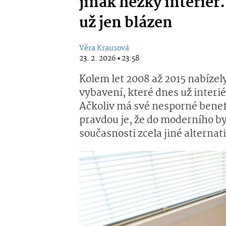
jinak hezký interiér
už jen blázen
Věra Krausová
23. 2. 2026 ▪ 23:58
Kolem let 2008 až 2015 nabíze
vybavení, které dnes už interié
Ačkoliv má své nesporné benefit
pravdou je, že do moderního b
současnosti zcela jiné alternat