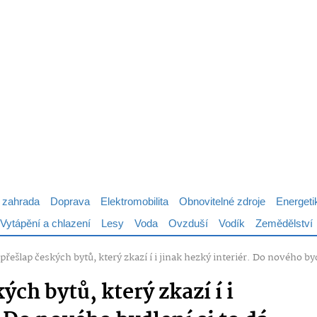
 zahrada
Doprava
Elektromobilita
Obnovitelné zdroje
Energeti
Vytápění a chlazení
Lesy
Voda
Ovzduší
Vodík
Zemědělství
přešlap českých bytů, který zkazí í i jinak hezký interiér. Do nového byd
ých bytů, který zkazí í i