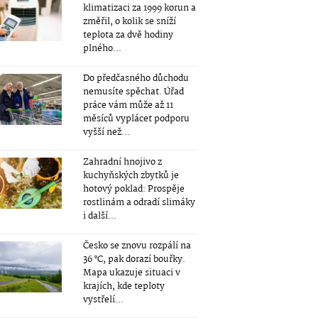
klimatizaci za 1999 korun a
změřil, o kolik se sníží
teplota za dvě hodiny
plného...
Do předčasného důchodu
nemusíte spěchat. Úřad
práce vám může až 11
měsíců vyplácet podporu
vyšší než...
Zahradní hnojivo z
kuchyňských zbytků je
hotový poklad: Prospěje
rostlinám a odradí slimáky
i další...
Česko se znovu rozpálí na
36 °C, pak dorazí bouřky.
Mapa ukazuje situaci v
krajích, kde teploty
vystřelí...