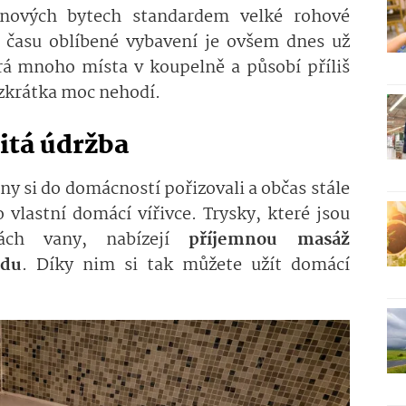
v nových bytech standardem velké rohové
 času oblíbené vybavení je ovšem dnes už
rá mnoho místa v koupelně a působí příliš
zkrátka moc nehodí.
itá údržba
y si do domácností pořizovali a občas stále
po vlastní domácí vířivce. Trysky, které jsou
ách vany, nabízejí
příjemnou masáž
udu
. Díky nim si tak můžete užít domácí