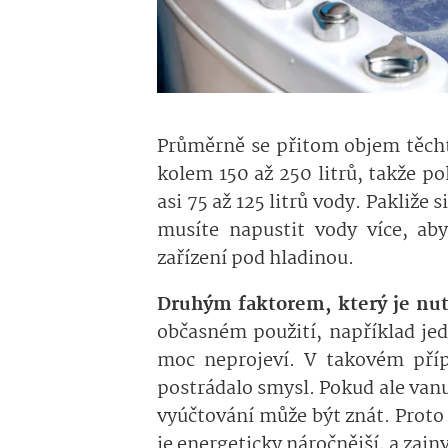
Průměrně se přitom objem těch
kolem 150 až 250 litrů, takže po
asi 75 až 125 litrů vody. Pakliže
musíte napustit vody více, ab
zařízení pod hladinou.
Druhým faktorem, který je nutn
občasném použití, například je
moc neprojeví. V takovém příp
postrádalo smysl. Pokud ale vanu
vyúčtování může být znát. Proto 
je energeticky náročnější, a zai