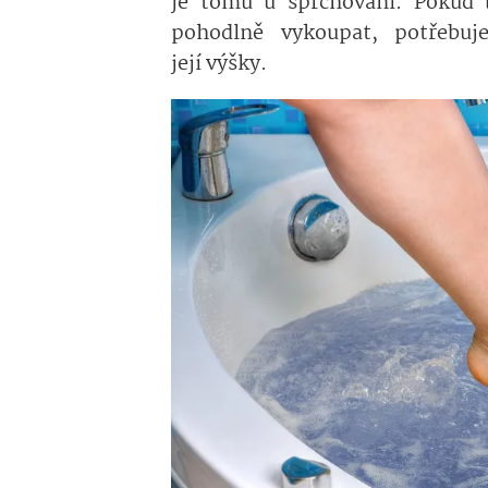
je tomu u sprchování. Pokud 
pohodlně vykoupat, potřebuj
její výšky.