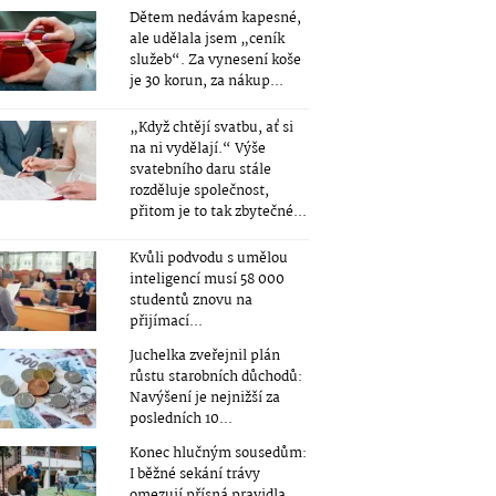
Dětem nedávám kapesné,
ale udělala jsem „ceník
služeb“. Za vynesení koše
je 30 korun, za nákup...
„Když chtějí svatbu, ať si
na ni vydělají.“ Výše
svatebního daru stále
rozděluje společnost,
přitom je to tak zbytečné...
Kvůli podvodu s umělou
inteligencí musí 58 000
studentů znovu na
přijímací...
Juchelka zveřejnil plán
růstu starobních důchodů:
Navýšení je nejnižší za
posledních 10...
Konec hlučným sousedům:
I běžné sekání trávy
omezují přísná pravidla.