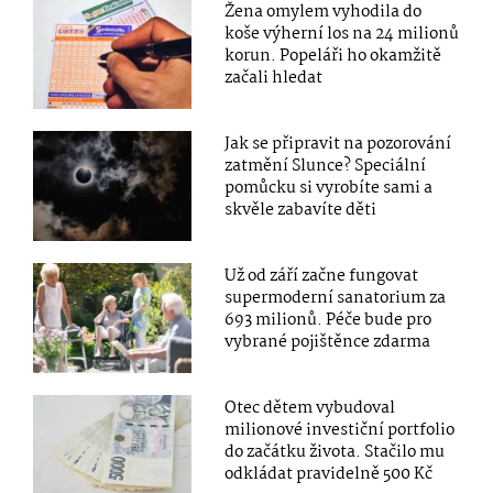
Žena omylem vyhodila do
koše výherní los na 24 milionů
korun. Popeláři ho okamžitě
začali hledat
Jak se připravit na pozorování
zatmění Slunce? Speciální
pomůcku si vyrobíte sami a
skvěle zabavíte děti
Už od září začne fungovat
supermoderní sanatorium za
693 milionů. Péče bude pro
vybrané pojištěnce zdarma
Otec dětem vybudoval
milionové investiční portfolio
do začátku života. Stačilo mu
odkládat pravidelně 500 Kč