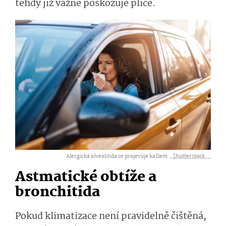
tehdy již vážně poškozuje plíce.
Alergická alveolitida se projevuje kašlem. ,
Shutterstock....
Astmatické obtíže a
bronchitida
Pokud klimatizace není pravidelně čištěná,