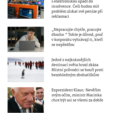
s elektronikou upadl do
insolvence. Češi budou mít
problém získat své peníze při
reklamaci
„Nepracujte chytře, pracujte
dlouho.“ Tohle je důvod, proč
v korporátu vyhrávají ti, kteří
se nepředřou
Jedné z nejkrásnějších
destinací světa hrozí zkáza.
Místní průvodci se bouří proti
bezohledným zbohatlíkům
Exprezident Klaus: Nevěřím
svým očím, ministr Macinka
chce být asi se všemi za dobře