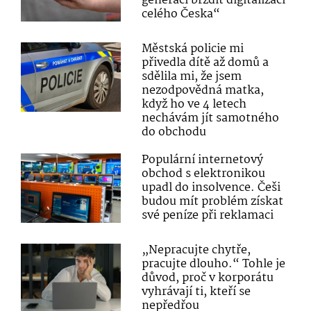
generaci brzdit digitalizaci
celého Česka“
Městská policie mi
přivedla dítě až domů a
sdělila mi, že jsem
nezodpovědná matka,
když ho ve 4 letech
nechávám jít samotného
do obchodu
Populární internetový
obchod s elektronikou
upadl do insolvence. Češi
budou mít problém získat
své peníze při reklamaci
„Nepracujte chytře,
pracujte dlouho.“ Tohle je
důvod, proč v korporátu
vyhrávají ti, kteří se
nepředřou