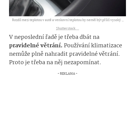
Rozdíl mezi teplotou v autě a venkovní teplotou by neměl být příliš vysoký. ,
Shutterstock....
V neposlední řadě je třeba dbát na
pravidelné větrání.
Používání klimatizace
nemůže plně nahradit pravidelné větrání.
Proto je třeba na něj nezapomínat.