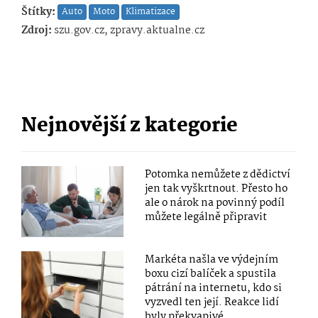
Štítky:
Auto
Moto
Klimatizace
Zdroj:
szu.gov.cz, zpravy.aktualne.cz
Nejnovější z kategorie
Potomka nemůžete z dědictví
jen tak vyškrtnout. Přesto ho
ale o nárok na povinný podíl
můžete legálně připravit
Markéta našla ve výdejním
boxu cizí balíček a spustila
pátrání na internetu, kdo si
vyzvedl ten její. Reakce lidí
byly překvapivé