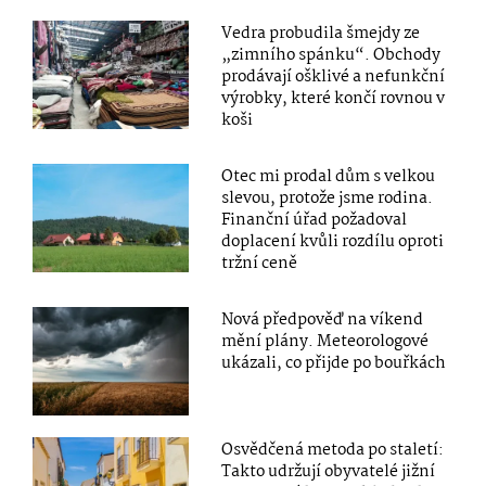
Vedra probudila šmejdy ze
„zimního spánku“. Obchody
prodávají ošklivé a nefunkční
výrobky, které končí rovnou v
koši
Otec mi prodal dům s velkou
slevou, protože jsme rodina.
Finanční úřad požadoval
doplacení kvůli rozdílu oproti
tržní ceně
Nová předpověď na víkend
mění plány. Meteorologové
ukázali, co přijde po bouřkách
Osvědčená metoda po staletí:
Takto udržují obyvatelé jižní