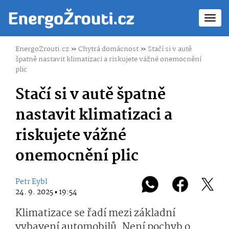
Toggl
navig
EnergoZrouti.cz
»
Chytrá domácnost
»
Stačí si v autě
špatně nastavit klimatizaci a riskujete vážné onemocnění
plic
Stačí si v autě špatně
nastavit klimatizaci a
riskujete vážné
onemocnění plic
Petr Eybl
24. 9. 2025 ▪ 19:54
Klimatizace se řadí mezi základní
vybavení automobilů. Není pochyb o