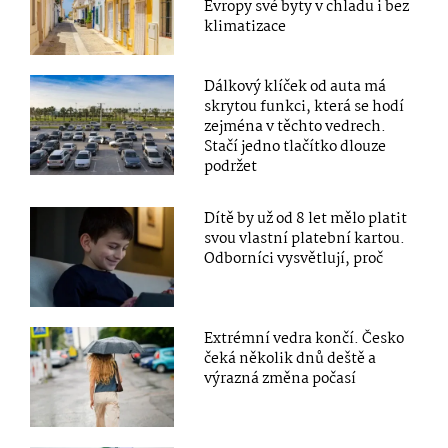
Evropy své byty v chladu i bez
klimatizace
Dálkový klíček od auta má
skrytou funkci, která se hodí
zejména v těchto vedrech.
Stačí jedno tlačítko dlouze
podržet
Dítě by už od 8 let mělo platit
svou vlastní platební kartou.
Odborníci vysvětlují, proč
Extrémní vedra končí. Česko
čeká několik dnů deště a
výrazná změna počasí