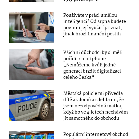
Používáte v práci umělou
inteligenci? Od srpna budete
povinni její využití přiznat,
jinak hrozí finanční postih
Všichni důchodci by si měli
pořídit smartphone.
„Nemůžeme kvůli jedné
generaci brzdit digitalizaci
celého Česka“
Městská policie mi přivedla
dítě až domů a sdělila mi, že
jsem nezodpovědná matka,
když ho ve 4 letech nechávám
jít samotného do obchodu
Populární internetový obchod