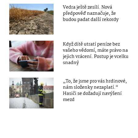
Vedra ještě zesílí. Nová
předpověď naznačuje, že
budou padat další rekordy
Když dítě utratí peníze bez
vašeho vědomí, máte právo na
jejich vrácení. Postup je vcelku
snadný
„To, že jsme pro vás hrdinové,
nám složenky nezaplatí.“
Hasiči se dožadují navýšení
mezd