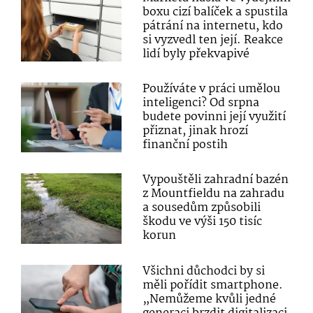
boxu cizí balíček a spustila
pátrání na internetu, kdo
si vyzvedl ten její. Reakce
lidí byly překvapivé
Používáte v práci umělou
inteligenci? Od srpna
budete povinni její využití
přiznat, jinak hrozí
finanční postih
Vypouštěli zahradní bazén
z Mountfieldu na zahradu
a sousedům způsobili
škodu ve výši 150 tisíc
korun
Všichni důchodci by si
měli pořídit smartphone.
„Nemůžeme kvůli jedné