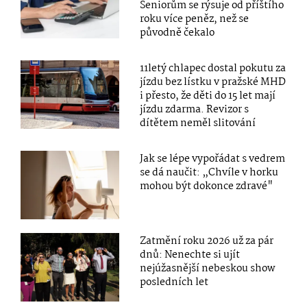
Seniorům se rýsuje od příštího
roku více peněz, než se
původně čekalo
11letý chlapec dostal pokutu za
jízdu bez lístku v pražské MHD
i přesto, že děti do 15 let mají
jízdu zdarma. Revizor s
dítětem neměl slitování
Jak se lépe vypořádat s vedrem
se dá naučit: „Chvíle v horku
mohou být dokonce zdravé"
Zatmění roku 2026 už za pár
dnů: Nenechte si ujít
nejúžasnější nebeskou show
posledních let