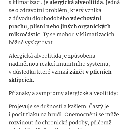
s klimatizací, je
alergická alveolitida
. Jedná
se o zdravotní problém, který vzniká
z důvodu dlouhodobého
vdechování
prachu, plísní nebo jiných organických
mikročástic
. Ty se mohou v klimatizacích
běžně vyskytovat.
Alergická alveolitida je způsobena
nadměrnou reakcí imunitního systému,
v důsledku které vzniká
zánět v plicních
sklípcích
.
Příznaky a symptomy alergické alveolitidy:
Projevuje se dušností a kašlem. Častý je
i pocit tlaku na hrudi. Onemocnění se může
rozvinout do chronické podoby, přičemž