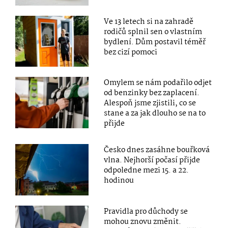
Ve 13 letech si na zahradě
rodičů splnil sen o vlastním
bydlení. Dům postavil téměř
bez cizí pomoci
Omylem se nám podařilo odjet
od benzinky bez zaplacení.
Alespoň jsme zjistili, co se
stane a za jak dlouho se na to
přijde
Česko dnes zasáhne bouřková
vlna. Nejhorší počasí přijde
odpoledne mezi 15. a 22.
hodinou
Pravidla pro důchody se
mohou znovu změnit.