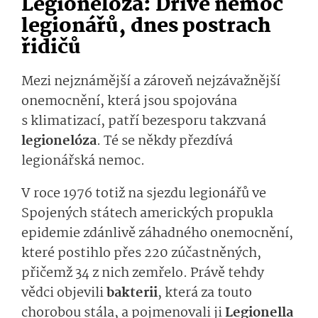
Legionelóza: Dříve nemoc
legionářů, dnes postrach
řidičů
Mezi nejznámější a zároveň nejzávažnější
onemocnění, která jsou spojována
s klimatizací, patří bezesporu takzvaná
legionelóza
. Té se někdy přezdívá
legionářská nemoc.
V roce 1976 totiž na sjezdu legionářů ve
Spojených státech amerických propukla
epidemie zdánlivě záhadného onemocnění,
které postihlo přes 220 zúčastněných,
přičemž 34 z nich zemřelo. Právě tehdy
vědci objevili
bakte­rii
, která za touto
chorobou stála, a pojmenovali ji
Legionella