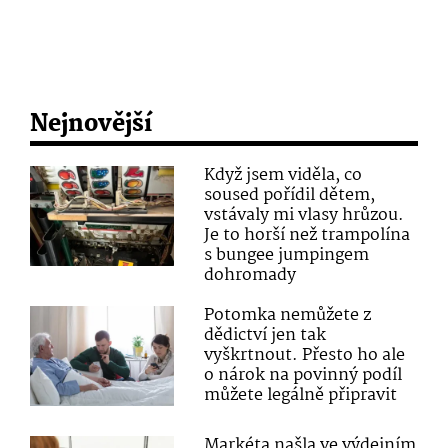
Nejnovější
Když jsem viděla, co
soused pořídil dětem,
vstávaly mi vlasy hrůzou.
Je to horší než trampolína
s bungee jumpingem
dohromady
Potomka nemůžete z
dědictví jen tak
vyškrtnout. Přesto ho ale
o nárok na povinný podíl
můžete legálně připravit
Markéta našla ve výdejním