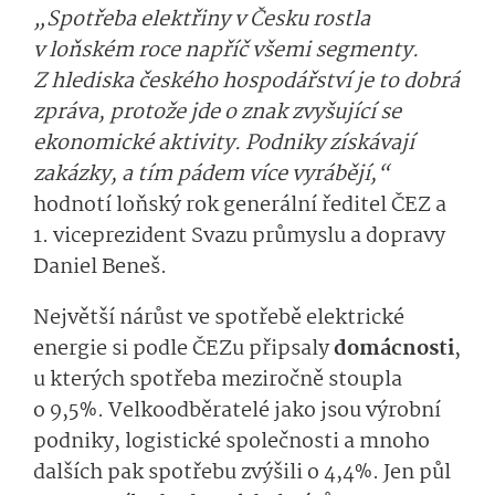
„Spotřeba elektřiny v Česku rostla
v loňském roce napříč všemi segmenty.
Z hlediska českého hospodářství je to dobrá
zpráva, protože jde o znak zvyšující se
ekonomické aktivity. Podniky získávají
zakázky, a tím pádem více vyrábějí,“
hodnotí loňský rok generální ředitel ČEZ a
1. viceprezident Svazu průmyslu a dopravy
Daniel Beneš.
Největší nárůst ve spotřebě elektrické
energie si podle ČEZu připsaly
domácnosti
,
u kterých spotřeba meziročně stoupla
o 9,5%. Velkoodběratelé jako jsou výrobní
podniky, logistické společnosti a mnoho
dalších pak spotřebu zvýšili o 4,4%. Jen půl