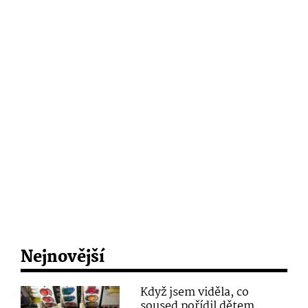
Nejnovější
Když jsem viděla, co
soused pořídil dětem,