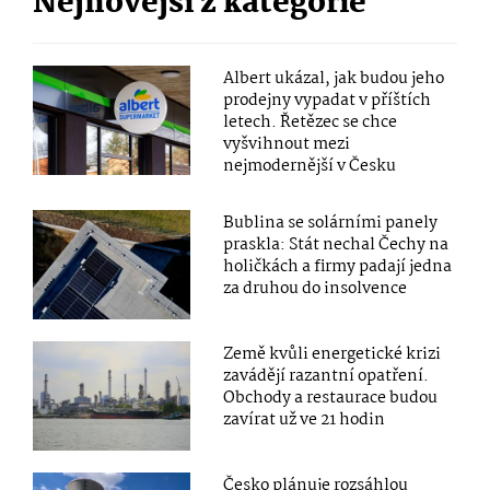
Nejnovější z kategorie
Albert ukázal, jak budou jeho
prodejny vypadat v příštích
letech. Řetězec se chce
vyšvihnout mezi
nejmodernější v Česku
Bublina se solárními panely
praskla: Stát nechal Čechy na
holičkách a firmy padají jedna
za druhou do insolvence
Země kvůli energetické krizi
zavádějí razantní opatření.
Obchody a restaurace budou
zavírat už ve 21 hodin
Česko plánuje rozsáhlou