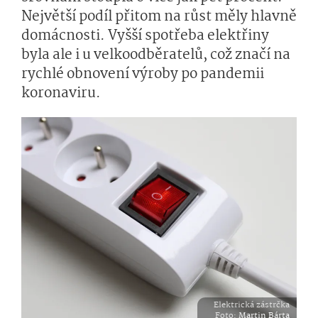
Největší podíl přitom na růst měly hlavně
domácnosti. Vyšší spotřeba elektřiny
byla ale i u velkoodběratelů, což značí na
rychlé obnovení výroby po pandemii
koronaviru.
Elektrická zástrčka
Foto
:
Martin Bárta