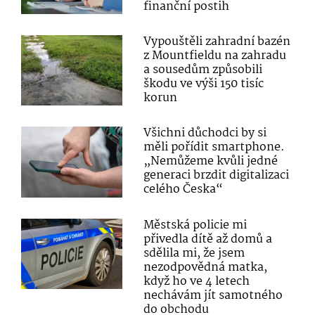
finanční postih
Vypouštěli zahradní bazén
z Mountfieldu na zahradu
a sousedům způsobili
škodu ve výši 150 tisíc
korun
Všichni důchodci by si
měli pořídit smartphone.
„Nemůžeme kvůli jedné
generaci brzdit digitalizaci
celého Česka“
Městská policie mi
přivedla dítě až domů a
sdělila mi, že jsem
nezodpovědná matka,
když ho ve 4 letech
nechávám jít samotného
do obchodu