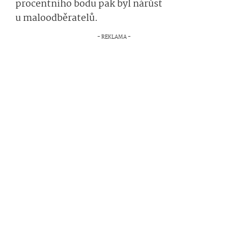
procentního bodu pak byl nárůst
u maloodběratelů.