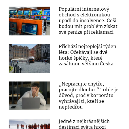
Populární internetový
obchod s elektronikou
upadl do insolvence. Češi
budou mít problém získat
své peníze při reklamaci
Přichází nejteplejší týden
léta: Očekávají se dvě
horké špičky, které
zasáhnou většinu Česka
„Nepracujte chytře,
pracujte dlouho.“ Tohle je
důvod, proč v korporátu
vyhrávají ti, kteří se
nepředřou
Jedné z nejkrásnějších
destinací světa hrozí