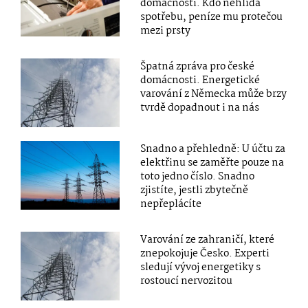
domácnosti. Kdo nehlídá
spotřebu, peníze mu protečou
mezi prsty
Špatná zpráva pro české
domácnosti. Energetické
varování z Německa může brzy
tvrdě dopadnout i na nás
Snadno a přehledně: U účtu za
elektřinu se zaměřte pouze na
toto jedno číslo. Snadno
zjistíte, jestli zbytečně
nepřeplácíte
Varování ze zahraničí, které
znepokojuje Česko. Experti
sledují vývoj energetiky s
rostoucí nervozitou