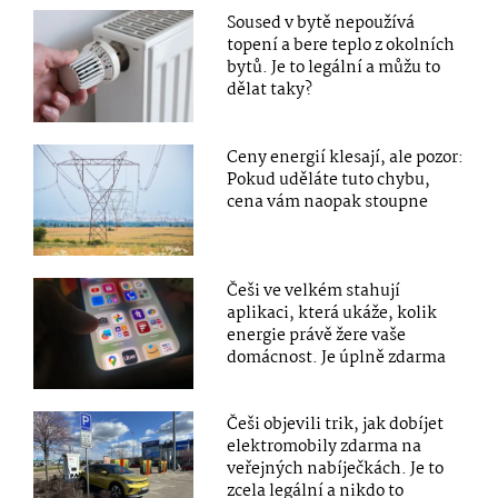
Soused v bytě nepoužívá
topení a bere teplo z okolních
bytů. Je to legální a můžu to
dělat taky?
Ceny energií klesají, ale pozor:
Pokud uděláte tuto chybu,
cena vám naopak stoupne
Češi ve velkém stahují
aplikaci, která ukáže, kolik
energie právě žere vaše
domácnost. Je úplně zdarma
Češi objevili trik, jak dobíjet
elektromobily zdarma na
veřejných nabíječkách. Je to
zcela legální a nikdo to