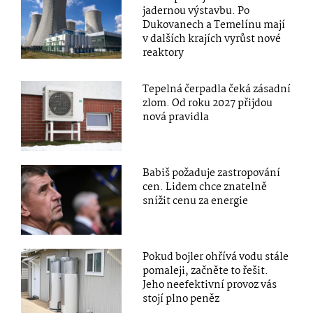
jadernou výstavbu. Po
Dukovanech a Temelínu mají
v dalších krajích vyrůst nové
reaktory
Tepelná čerpadla čeká zásadní
zlom. Od roku 2027 přijdou
nová pravidla
Babiš požaduje zastropování
cen. Lidem chce znatelně
snížit cenu za energie
Pokud bojler ohřívá vodu stále
pomaleji, začněte to řešit.
Jeho neefektivní provoz vás
stojí plno peněz