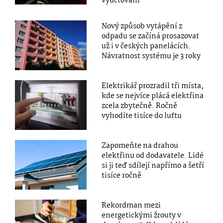
vyúčtování
Nový způsob vytápění z
odpadu se začíná prosazovat
už i v českých panelácích.
Návratnost systému je 3 roky
Elektrikář prozradil tři místa,
kde se nejvíce plácá elektřina
zcela zbytečně. Ročně
vyhodíte tisíce do luftu
Zapomeňte na drahou
elektřinu od dodavatele. Lidé
si ji teď sdílejí napřímo a šetří
tisíce ročně
Rekordman mezi
energetickými žrouty v