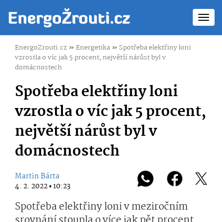
Toggl
navig
EnergoZrouti.cz
»
Energetika
»
Spotřeba elektřiny loni
vzrostla o víc jak 5 procent, největší nárůst byl v
domácnostech
Spotřeba elektřiny loni
vzrostla o víc jak 5 procent,
největší nárůst byl v
domácnostech
Martin Bárta
4. 2. 2022 ▪ 10:23
Spotřeba elektřiny loni v meziročním
srovnání stoupla o více jak pět procent.