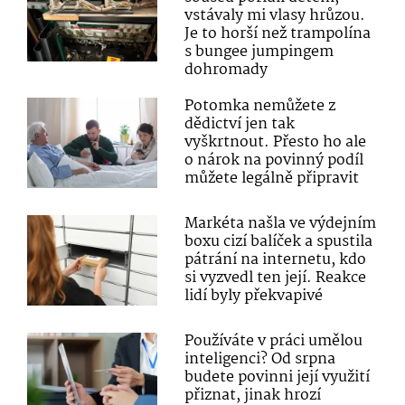
vstávaly mi vlasy hrůzou.
Je to horší než trampolína
s bungee jumpingem
dohromady
Potomka nemůžete z
dědictví jen tak
vyškrtnout. Přesto ho ale
o nárok na povinný podíl
můžete legálně připravit
Markéta našla ve výdejním
boxu cizí balíček a spustila
pátrání na internetu, kdo
si vyzvedl ten její. Reakce
lidí byly překvapivé
Používáte v práci umělou
inteligenci? Od srpna
budete povinni její využití
přiznat, jinak hrozí