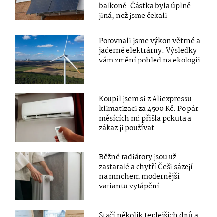
balkoně. Částka byla úplně
jiná, než jsme čekali
Porovnali jsme výkon větrné a
jaderné elektrárny. Výsledky
vám změní pohled na ekologii
Koupil jsem si z Aliexpressu
klimatizaci za 4500 Kč. Po pár
měsících mi přišla pokuta a
zákaz ji používat
Běžné radiátory jsou už
zastaralé a chytří Češi sázejí
na mnohem modernější
variantu vytápění
Stačí několik teplejších dnů a