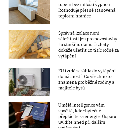
topení bez milosti vypnou.
Rozhoduje přesně stanovená
teplotní hranice
Správná izolace není
záležitostí jen pro novostavby.
I u staršího domu či chaty
dokáže ušetřit 20 tisíc ročně za
vytápění
EU tvrdě zasáhla do vytápění
domácností. Co všechno to
znamená pro běžné rodiny a
majitele bytů
Umělá inteligence vám
spočítá, kde zbytečně
přeplácíte za energie. Úsporu
uvidíte hned při dalším