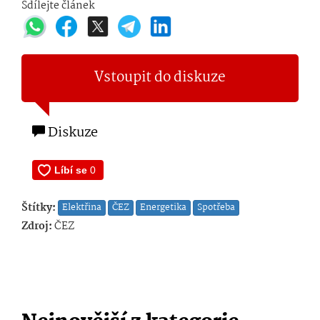
Sdílejte článek
Vstoupit do diskuze
Diskuze
Štítky:
Elektřina
ČEZ
Energetika
Spotřeba
Zdroj:
ČEZ