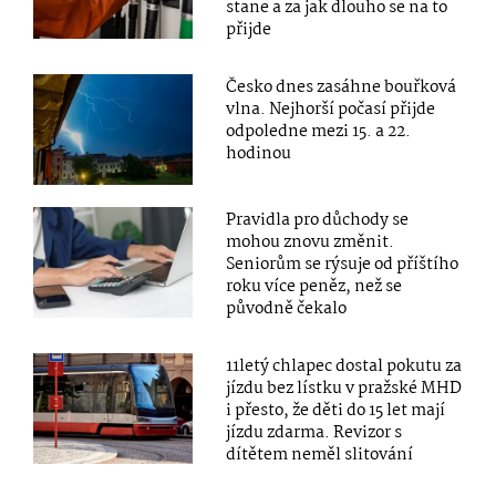
stane a za jak dlouho se na to
přijde
Česko dnes zasáhne bouřková
vlna. Nejhorší počasí přijde
odpoledne mezi 15. a 22.
hodinou
Pravidla pro důchody se
mohou znovu změnit.
Seniorům se rýsuje od příštího
roku více peněz, než se
původně čekalo
11letý chlapec dostal pokutu za
jízdu bez lístku v pražské MHD
i přesto, že děti do 15 let mají
jízdu zdarma. Revizor s
dítětem neměl slitování