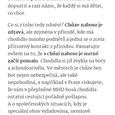
dopustit a razí názor, že každý si má dělat,
co chce.
Co si z toho tedy odnést?
Chůze naboso je
zdravá
, ale zejména v přírodě, kde má
chodidlo mnoho podnětů a jedná se o zcela
přirozený kontakt s přírodou. Pamatujte
ovšem na to, že
s chůzí naboso je nutné
začít pomalu
. Chodidla si již zvykla na boty
a zchoulostivěla. Ve městech je chůze bez
bot nejen nebezpečná, ale také
nepohodlná, a například v Praze riskujete,
že vám v přeplněné MHD bosá chodidla
ostatní cestující pořádně pošlapou.
A o společenských situacích, kdy je
speciální obuv vyžadována, nemluvě.