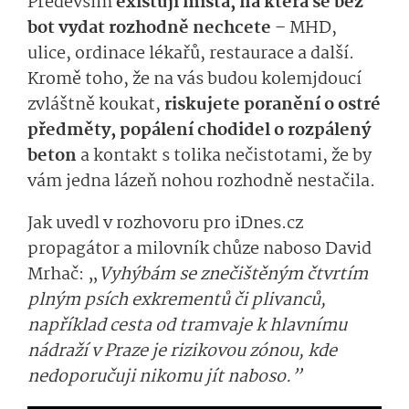
Především
existují místa, na která se bez
bot vydat rozhodně nechcete
– MHD,
ulice, ordinace lékařů, restaurace a další.
Kromě toho, že na vás budou kolemjdoucí
zvláštně koukat,
riskujete poranění o ostré
předměty, popálení chodidel o rozpálený
beton
a kontakt s tolika nečistotami, že by
vám jedna lázeň nohou rozhodně nestačila.
Jak uvedl v rozhovoru pro iDnes.cz
propagátor a milovník chůze naboso David
Mrhač: „
Vyhýbám se znečištěným čtvrtím
plným psích exkrementů či plivanců,
například cesta od tramvaje k hlavnímu
nádraží v Praze je rizikovou zónou, kde
nedoporučuji nikomu jít naboso.”