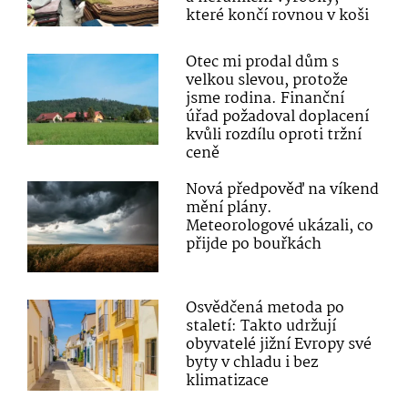
které končí rovnou v koši
Otec mi prodal dům s
velkou slevou, protože
jsme rodina. Finanční
úřad požadoval doplacení
kvůli rozdílu oproti tržní
ceně
Nová předpověď na víkend
mění plány.
Meteorologové ukázali, co
přijde po bouřkách
Osvědčená metoda po
staletí: Takto udržují
obyvatelé jižní Evropy své
byty v chladu i bez
klimatizace