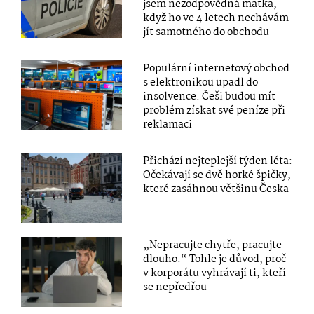
jsem nezodpovědná matka,
když ho ve 4 letech nechávám
jít samotného do obchodu
Populární internetový obchod
s elektronikou upadl do
insolvence. Češi budou mít
problém získat své peníze při
reklamaci
Přichází nejteplejší týden léta:
Očekávají se dvě horké špičky,
které zasáhnou většinu Česka
„Nepracujte chytře, pracujte
dlouho.“ Tohle je důvod, proč
v korporátu vyhrávají ti, kteří
se nepředřou