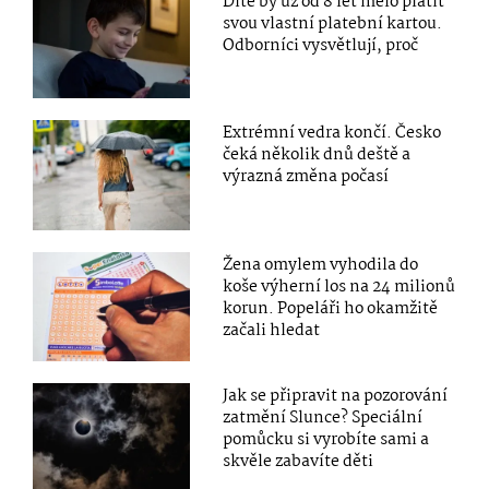
Dítě by už od 8 let mělo platit
svou vlastní platební kartou.
Odborníci vysvětlují, proč
Extrémní vedra končí. Česko
čeká několik dnů deště a
výrazná změna počasí
Žena omylem vyhodila do
koše výherní los na 24 milionů
korun. Popeláři ho okamžitě
začali hledat
Jak se připravit na pozorování
zatmění Slunce? Speciální
pomůcku si vyrobíte sami a
skvěle zabavíte děti