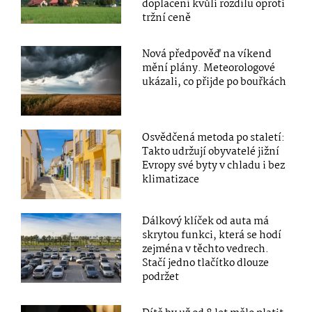
doplacení kvůli rozdílu oproti
tržní ceně
Nová předpověď na víkend
mění plány. Meteorologové
ukázali, co přijde po bouřkách
Osvědčená metoda po staletí:
Takto udržují obyvatelé jižní
Evropy své byty v chladu i bez
klimatizace
Dálkový klíček od auta má
skrytou funkci, která se hodí
zejména v těchto vedrech.
Stačí jedno tlačítko dlouze
podržet