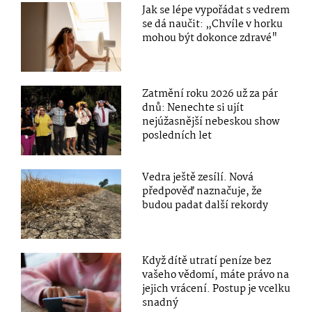
Jak se lépe vypořádat s vedrem
se dá naučit: „Chvíle v horku
mohou být dokonce zdravé"
Zatmění roku 2026 už za pár
dnů: Nenechte si ujít
nejúžasnější nebeskou show
posledních let
Vedra ještě zesílí. Nová
předpověď naznačuje, že
budou padat další rekordy
Když dítě utratí peníze bez
vašeho vědomí, máte právo na
jejich vrácení. Postup je vcelku
snadný