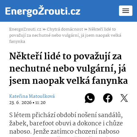
Toggl
navig
EnergoZrouti.cz
»
Chytrá domácnost
»
Někteří lidé to
považují za nechutné nebo vulgární, já jsem naopak velká
fanynka
Někteří lidé to považují za
nechutné nebo vulgární, já
jsem naopak velká fanynka
Kateřina Matoušková
23. 6. 2026 ▪ 11:20
S létem přichází období nošení sandálů,
žabek, barefoot obuvi a dokonce i chůze
naboso. Jenže zatímco chození naboso