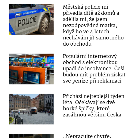
Městská policie mi
přivedla dítě až domů a
sdělila mi, že jsem
nezodpovědná matka,
když ho ve 4 letech
nechávám jít samotného
do obchodu
Populární internetový
obchod s elektronikou
upadl do insolvence. Češi
budou mít problém získat
své peníze při reklamaci
Přichází nejteplejší týden
léta: Očekávají se dvě
horké špičky, které
zasáhnou většinu Česka
„Nepracujte chytře,