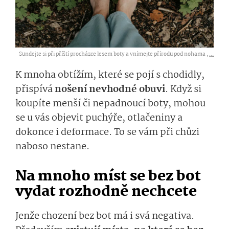
Sundejte si při příští procházce lesem boty a vnímejte přírodu pod nohama ,
...
K mnoha obtížím, které se pojí s chodidly,
přispívá
nošení nevhodné obuvi
. Když si
koupíte menší či nepadnoucí boty, mohou
se u vás objevit puchýře, otlačeniny a
dokonce i deformace. To se vám při chůzi
naboso nestane.
Na mnoho míst se bez bot
vydat rozhodně nechcete
Jenže chození bez bot má i svá negativa.