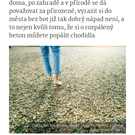
doma, po zahradě a v přírodě se dá
považovat za přirozené, vyrazit si do
města bez bot již tak dobrý nápad není, a
to nejen kvůli tomu, že si o rozpálený
beton můžete popálit chodidla.
Chůze bez bot je v mnoha případech příjemná a zdravá
Foto
: Shutterstock