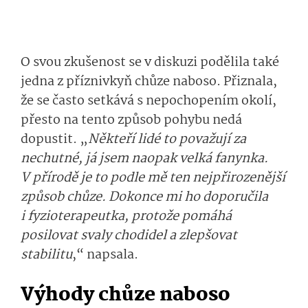
O svou zkušenost se v diskuzi podělila také
jedna z příznivkyň chůze naboso. Přiznala,
že se často setkává s nepochopením okolí,
přesto na tento způsob pohybu nedá
dopustit. „
Někteří lidé to považují za
nechutné, já jsem naopak velká fanynka.
V přírodě je to podle mě ten nejpřirozenější
způsob chůze. Dokonce mi ho doporučila
i fyzioterapeutka, protože pomáhá
posilovat svaly chodidel a zlepšovat
stabilitu
,“ napsala.
Výhody chůze naboso