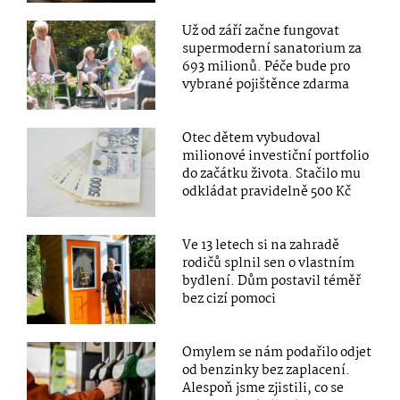
Už od září začne fungovat
supermoderní sanatorium za
693 milionů. Péče bude pro
vybrané pojištěnce zdarma
Otec dětem vybudoval
milionové investiční portfolio
do začátku života. Stačilo mu
odkládat pravidelně 500 Kč
Ve 13 letech si na zahradě
rodičů splnil sen o vlastním
bydlení. Dům postavil téměř
bez cizí pomoci
Omylem se nám podařilo odjet
od benzinky bez zaplacení.
Alespoň jsme zjistili, co se