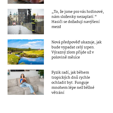
„To, že jsme pro vás hrdinové,
nám složenky nezaplatí.“
Hasiči se dožadují navýšení
mezd
Nová předpověď ukazuje, jak
bude vypadat celý srpen.
Výrazný zlom přijde už v
polovině měsíce
Fyzik radí, jak během
tropických dnů rychle
ochladit byt. Funguje
mnohem lépe než běžné
větrání