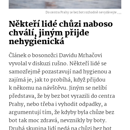
Do centra Prahy se bez bot rozhodně nevydávejte ,
...
Někteří lidé chůzi naboso
chválí, jiným přijde
nehygienická
Článek o bosonožci Davidu Mrhačovi
vyvolal v diskuzi rušno. Někteří lidé se
samozřejmě pozastavují nad hygienou a
zajímá je, jak to probíhá, když přijdou
k někomu na návštěvu. Jiným se nelíbí
představa, že by bez bot vyrazili do centra
Prahy, nebo třeba i vyhodit odpadky, a
argumentují tím, že kdyby byla chůze bez
bot tak moc zdravá, nevznikly by boty.
Druhá skupina lidí nedá na chůzi bez bot