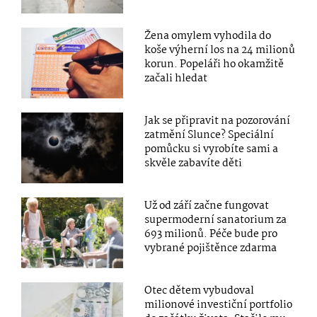
Žena omylem vyhodila do
koše výherní los na 24 milionů
korun. Popeláři ho okamžitě
začali hledat
Jak se připravit na pozorování
zatmění Slunce? Speciální
pomůcku si vyrobíte sami a
skvěle zabavíte děti
Už od září začne fungovat
supermoderní sanatorium za
693 milionů. Péče bude pro
vybrané pojištěnce zdarma
Otec dětem vybudoval
milionové investiční portfolio