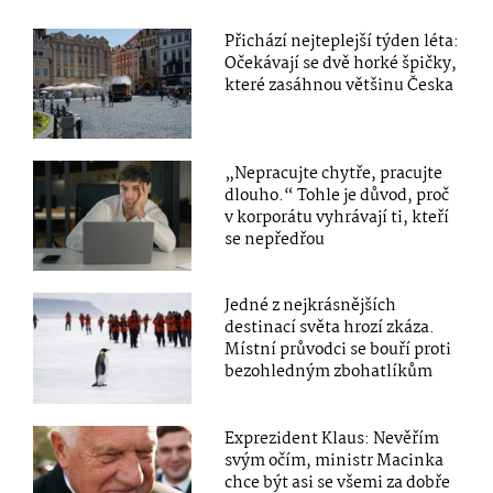
Přichází nejteplejší týden léta:
Očekávají se dvě horké špičky,
které zasáhnou většinu Česka
„Nepracujte chytře, pracujte
dlouho.“ Tohle je důvod, proč
v korporátu vyhrávají ti, kteří
se nepředřou
Jedné z nejkrásnějších
destinací světa hrozí zkáza.
Místní průvodci se bouří proti
bezohledným zbohatlíkům
Exprezident Klaus: Nevěřím
svým očím, ministr Macinka
chce být asi se všemi za dobře