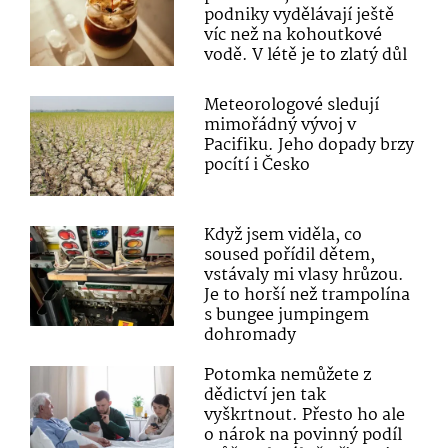
podniky vydělávají ještě
víc než na kohoutkové
vodě. V létě je to zlatý důl
Meteorologové sledují
mimořádný vývoj v
Pacifiku. Jeho dopady brzy
pocítí i Česko
Když jsem viděla, co
soused pořídil dětem,
vstávaly mi vlasy hrůzou.
Je to horší než trampolína
s bungee jumpingem
dohromady
Potomka nemůžete z
dědictví jen tak
vyškrtnout. Přesto ho ale
o nárok na povinný podíl