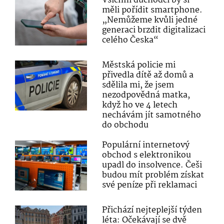
Všichni důchodci by si
měli pořídit smartphone.
„Nemůžeme kvůli jedné
generaci brzdit digitalizaci
celého Česka“
Městská policie mi
přivedla dítě až domů a
sdělila mi, že jsem
nezodpovědná matka,
když ho ve 4 letech
nechávám jít samotného
do obchodu
Populární internetový
obchod s elektronikou
upadl do insolvence. Češi
budou mít problém získat
své peníze při reklamaci
Přichází nejteplejší týden
léta: Očekávají se dvě