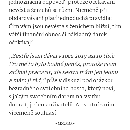
jednoznačná odpověď, protože očekávání
nevěst a ženichů se různí. Nicméně při
obdarovávání platí jednoduchá pravidla:
Čím vám jsou nevěsta s ženichem bližší, tím
větší finanční obnos či nákladný dárek
očekávají.
„Sestře jsem dával v roce 2019 asi 10 tisíc.
Pro mě to bylo hodně peněz, protože jsem
začínal pracovat, ale sestru mám jen jednu
a mám ji rád,”
píše v diskuzi pod otázkou
bezradného svatebního hosta, který neví,
s jakým svatebním darem na svatbu
dorazit, jeden z uživatelů. A ostatní s ním
víceméně souhlasí.