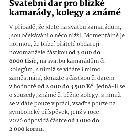
Svatební dar pro blízké
kamarády, kolegy a známé
V případě, že jdete na svatbu kamarádům,
jsou očekávání o něco nižší. Momentálně je
normou, že blízcí přátelé obdarují
novomanžele částkou
od 3 000 do
6000 tisíc
, na svatbu kamarádům či
kolegům, s nimiž se vídáte i mimo
zaměstnání, dorazte s částkou či darem
v hodnotě
od 2 000 do 3 500 Kč
. Jedná-li se
o sousedy, známé či běžné kolegy, s nimiž
se vídáte pouze v práci, vsaďte pouze na
symbolický příspěvek, jenž v roce
2026 odpovídá částce
od 1 000 do
2 000 korun
.