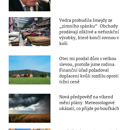
Vedra probudila šmejdy ze
„zimního spánku“. Obchody
prodávají ošklivé a nefunkční
výrobky, které končí rovnou v
koši
Otec mi prodal dům s velkou
slevou, protože jsme rodina.
Finanční úřad požadoval
doplacení kvůli rozdílu oproti
tržní ceně
Nová předpověď na víkend
mění plány. Meteorologové
ukázali, co přijde po bouřkách