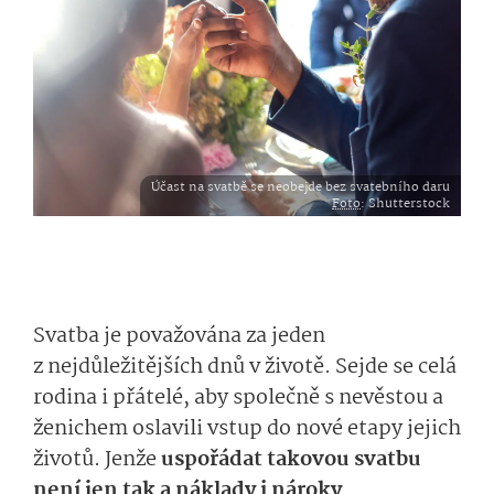
Účast na svatbě se neobejde bez svatebního daru
Foto
: Shutterstock
Svatba je považována za jeden
z nejdůležitějších dnů v životě. Sejde se celá
rodina i přátelé, aby společně s nevěstou a
ženichem oslavili vstup do nové etapy jejich
životů. Jenže
uspořádat takovou svatbu
není jen tak a náklady i nároky