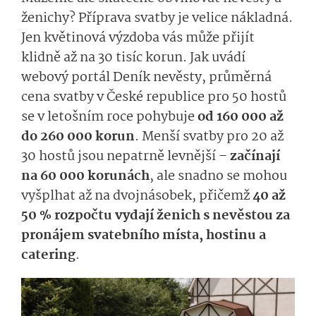
ženichy? Příprava svatby je velice nákladná.
Jen květinová výzdoba vás může přijít
klidně až na 30 tisíc korun. Jak uvádí
webový portál Deník nevěsty, průměrná
cena svatby v České republice pro 50 hostů
se v letošním roce pohybuje
od 160 000 až
do 260 000 korun
. Menší svatby pro 20 až
30 hostů jsou nepatrně levnější –
začínají
na 60 000 korunách
, ale snadno se mohou
vyšplhat až na dvojnásobek, přičemž
40 až
50 % rozpočtu vydají ženich s nevěstou za
pronájem svatebního místa, hostinu a
catering
.