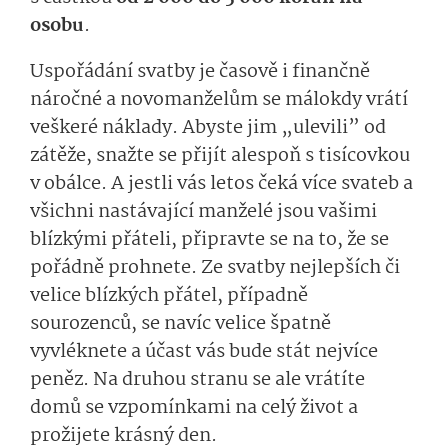
osobu
.
Uspořádání svatby je časově i finančně
náročné a novomanželům se málokdy vrátí
veškeré náklady. Abyste jim „ulevili” od
zátěže, snažte se přijít alespoň s tisícovkou
v obálce. A jestli vás letos čeká více svateb a
všichni nastávající manželé jsou vašimi
blízkými přáteli, připravte se na to, že se
pořádně prohnete. Ze svatby nejlepších či
velice blízkých přátel, případně
sourozenců, se navíc velice špatně
vyvléknete a účast vás bude stát nejvíce
peněz. Na druhou stranu se ale vrátíte
domů se vzpomínkami na celý život a
prožijete krásný den.