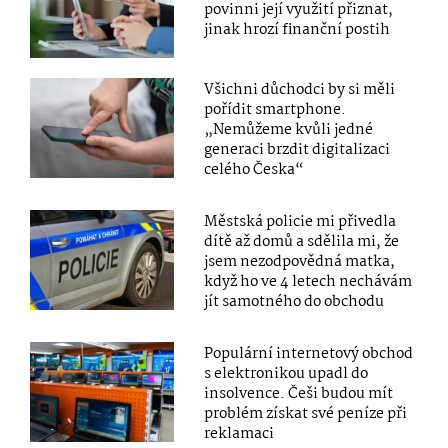
povinni její využití přiznat,
jinak hrozí finanční postih
Všichni důchodci by si měli
pořídit smartphone.
„Nemůžeme kvůli jedné
generaci brzdit digitalizaci
celého Česka“
Městská policie mi přivedla
dítě až domů a sdělila mi, že
jsem nezodpovědná matka,
když ho ve 4 letech nechávám
jít samotného do obchodu
Populární internetový obchod
s elektronikou upadl do
insolvence. Češi budou mít
problém získat své peníze při
reklamaci