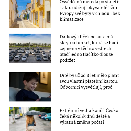
Osvědčená metoda po staletí:
Takto udržují obyvatelé jižní
Evropy své byty v chladu i bez
klimatizace
Dálkový klíček od auta má
skrytou funkci, která se hodí
zejména v těchto vedrech.
Stačí jedno tlačítko dlouze
podržet
Dítě by už od 8 let mělo platit
svou vlastní platební kartou.
Odborníci vysvětlují, proč
Extrémní vedra končí. Česko
čeká několik dnů deště a
výrazná změna počasí