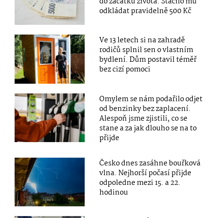
do začátku života. Stačilo mu
odkládat pravidelně 500 Kč
Ve 13 letech si na zahradě
rodičů splnil sen o vlastním
bydlení. Dům postavil téměř
bez cizí pomoci
Omylem se nám podařilo odjet
od benzinky bez zaplacení.
Alespoň jsme zjistili, co se
stane a za jak dlouho se na to
přijde
Česko dnes zasáhne bouřková
vlna. Nejhorší počasí přijde
odpoledne mezi 15. a 22.
hodinou