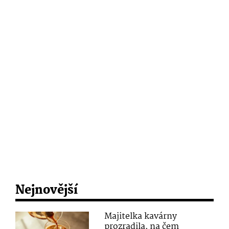
Nejnovější
Majitelka kavárny
prozradila, na čem