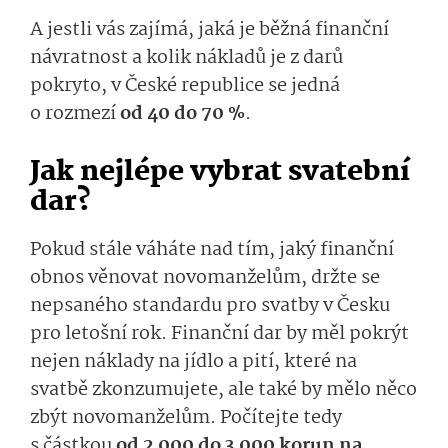
A jestli vás zajímá, jaká je běžná finanční
návratnost a kolik nákladů je z darů
pokryto, v České republice se jedná
o rozmezí
od 40 do 70 %
.
Jak nejlépe vybrat svatební
dar?
Pokud stále váháte nad tím, jaký finanční
obnos věnovat novomanželům, držte se
nepsaného standardu pro svatby v Česku
pro letošní rok. Finanční dar by měl pokrýt
nejen náklady na jídlo a pití, které na
svatbě zkonzumujete, ale také by mělo něco
zbýt novomanželům. Počítejte tedy
s částkou
od 2 000 do 3 000 korun na