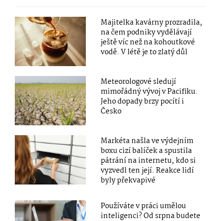
Majitelka kavárny prozradila,
na čem podniky vydělávají
ještě víc než na kohoutkové
vodě. V létě je to zlatý důl
Meteorologové sledují
mimořádný vývoj v Pacifiku.
Jeho dopady brzy pocítí i
Česko
Markéta našla ve výdejním
boxu cizí balíček a spustila
pátrání na internetu, kdo si
vyzvedl ten její. Reakce lidí
byly překvapivé
Používáte v práci umělou
inteligenci? Od srpna budete