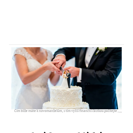
Čím blíže máte k novomanželům, s tím vyšší finanční částkou počítejte ,
...