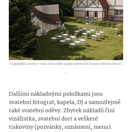
Uspořádání svatby v roce 2026 může snadno překročit hranici 100 tisíc korun ,
...
Dalšími nákladnými položkami jsou
svatební fotograf, kapela, DJ a samozřejmě
také svatební oděvy. Zbytek nákladů činí
vizážistka, svatební dort a veškeré
tiskoviny (pozvánky, oznámení, menu).