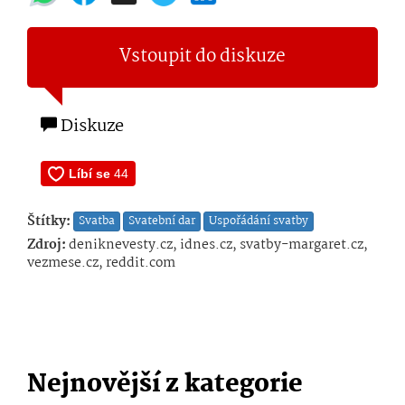
Vstoupit do diskuze
Diskuze
Štítky:
Svatba
Svatební dar
Uspořádání svatby
Zdroj:
deniknevesty.cz, idnes.cz, svatby-margaret.cz,
vezmese.cz, reddit.com
Nejnovější z kategorie