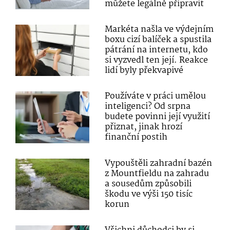
můžete legálně připravit
Markéta našla ve výdejním
boxu cizí balíček a spustila
pátrání na internetu, kdo
si vyzvedl ten její. Reakce
lidí byly překvapivé
Používáte v práci umělou
inteligenci? Od srpna
budete povinni její využití
přiznat, jinak hrozí
finanční postih
Vypouštěli zahradní bazén
z Mountfieldu na zahradu
a sousedům způsobili
škodu ve výši 150 tisíc
korun