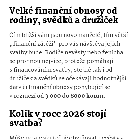
Velké finanční obnosy od
rodiny, svědků a družiček
Čím bližší vám jsou novomanželé, tím větší
„finanční zátěží” pro vás návštěva jejich
svatby bude. Rodiče nevěsty nebo ženicha
se prohnou nejvíce, protože pomáhají
s financováním svatby, stejně tak i od
družiček a svědků se očekávají hodnotnější
dary či finanční obnosy pohybující se
v rozmezí
od 3 000 do 8000 korun
.
Kolik v roce 2026 stojí
svatba?
Můžeme ale skutečně obviňovat nevěsty a