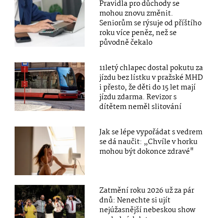
Pravidla pro důchody se
mohou znovu změnit.
Seniorům se rýsuje od příštího
roku více peněz, než se
původně čekalo
11letý chlapec dostal pokutu za
jízdu bez lístku v pražské MHD
i přesto, že děti do 15 let mají
jízdu zdarma. Revizor s
dítětem neměl slitování
Jak se lépe vypořádat s vedrem
se dá naučit: „Chvíle v horku
mohou být dokonce zdravé"
Zatmění roku 2026 už za pár
dnů: Nenechte si ujít
nejúžasnější nebeskou show