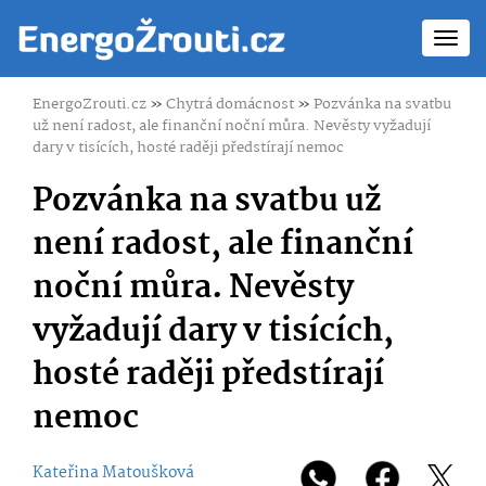
Toggl
navig
EnergoZrouti.cz
»
Chytrá domácnost
»
Pozvánka na svatbu
už není radost, ale finanční noční můra. Nevěsty vyžadují
dary v tisících, hosté raději předstírají nemoc
Pozvánka na svatbu už
není radost, ale finanční
noční můra. Nevěsty
vyžadují dary v tisících,
hosté raději předstírají
nemoc
Kateřina Matoušková