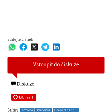
Sdílejte článek
Vstoupit do diskuze
Diskuze
Štítky:
Ložnice
Pracovna
Učení feng shui