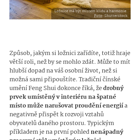
Ložnice má být místem klidu a harmonie.
Foto
: Shutterstock
Způsob, jakým si ložnici zařídíte, totiž hraje
větší roli, než by se mohlo zdát.
Může to mít
hlubší dopad na váš osobní život, než si
možná sami připouštíte. Tradiční čínské
umění Feng Shui dokonce říká, že
drobný
prvek umístěný v interiéru na špatné
místo může narušovat proudění energií
a
negativně přispět k rozvoji vztahů
obyvatelů daného prostoru. Typickým
příkladem je na první pohled
nenápadný