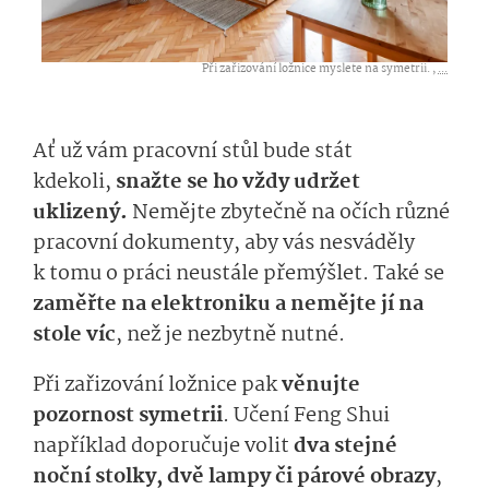
Při zařizování ložnice myslete na symetrii. ,
...
Ať už vám pracovní stůl bude stát
kdekoli,
snažte se ho vždy udržet
uklizený.
Nemějte zbytečně na očích různé
pracovní dokumenty, aby vás nesváděly
k tomu o práci neustále přemýšlet. Také se
zaměřte na elektroniku a nemějte jí na
stole víc
, než je nezbytně nutné.
Při zařizování ložnice pak
věnujte
pozornost symetrii
. Učení Feng Shui
například doporučuje volit
dva stejné
noční stolky, dvě lampy či párové obrazy
,