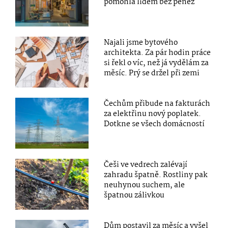
pomohla lidem bez peněz
Najali jsme bytového
architekta. Za pár hodin práce
si řekl o víc, než já vydělám za
měsíc. Prý se držel při zemi
Čechům přibude na fakturách
za elektřinu nový poplatek.
Dotkne se všech domácností
Češi ve vedrech zalévají
zahradu špatně. Rostliny pak
neuhynou suchem, ale
špatnou zálivkou
Dům postavil za měsíc a vyšel