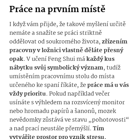
Práce na prvním místě
I když vám přijde, že takové myšlení určitě
nemáte a snažíte se práci striktně
oddělovat od soukromého života,
zřízením
pracovny v ložnici vlastně děláte přesný
opak
. V učení Feng Shui má
každý kus
nábytku svůj symbolický význam
, tudíž
umístěním pracovnímu stolu do místa
určeného ke spaní říkáte, že
práce má u vás
vždy prioritu
. Pokud například večer
usínáte s výhledem na rozsvícený monitor
nebo hromadu papírů a šanonů, mozek
nevědomky zůstává ve stavu „pohotovosti“
a nad prací neustále přemýšlí.
Tím
vytváříte prostor pro vznik stresu,