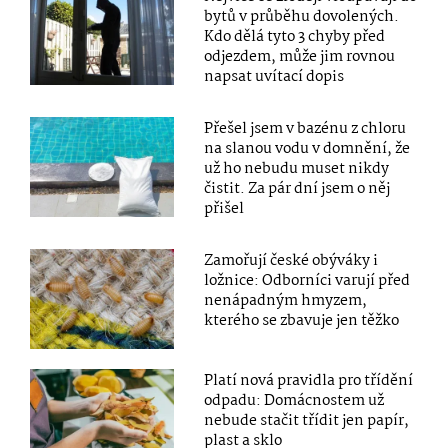
bytů v průběhu dovolených.
Kdo dělá tyto 3 chyby před
odjezdem, může jim rovnou
napsat uvítací dopis
Přešel jsem v bazénu z chloru
na slanou vodu v domnění, že
už ho nebudu muset nikdy
čistit. Za pár dní jsem o něj
přišel
Zamořují české obýváky i
ložnice: Odborníci varují před
nenápadným hmyzem,
kterého se zbavuje jen těžko
Platí nová pravidla pro třídění
odpadu: Domácnostem už
nebude stačit třídit jen papír,
plast a sklo