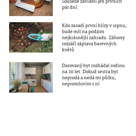
Sousedé záviděli jen prvních
pár dní
Kdo zasadí první hlízy v srpnu,
bude mít na podzim
nejkrásnější zahradu. Záhony
rozzáří záplava barevných
květů
Darovaný byt rozhádal rodinu
na 20 let. Dokud sestra byt
neprodá a nedá mi půlku,
nepromluvím s ní