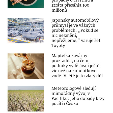
propadly o čtvrtinu a
ztráta přesáhla 100
milionů
Japonský automobilový
průmysl je ve vážných
problémech. „Pokud se
nic nezmění,
nepřežijeme,“ varuje šéf
Toyoty
Majitelka kavárny
prozradila, na čem
podniky vydělávají ještě
víc než na kohoutkové
vodě. V létě je to zlatý důl
Meteorologové sledují
mimořádný vývoj v
Pacifiku. Jeho dopady brzy
pocítí i Česko