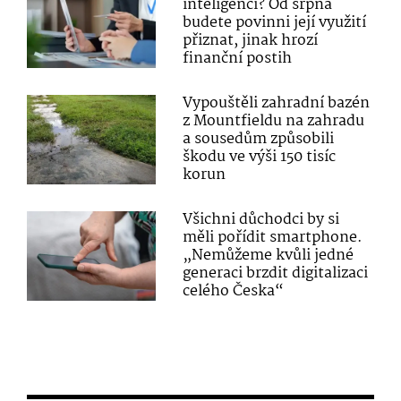
inteligenci? Od srpna
budete povinni její využití
přiznat, jinak hrozí
finanční postih
Vypouštěli zahradní bazén
z Mountfieldu na zahradu
a sousedům způsobili
škodu ve výši 150 tisíc
korun
Všichni důchodci by si
měli pořídit smartphone.
„Nemůžeme kvůli jedné
generaci brzdit digitalizaci
celého Česka“