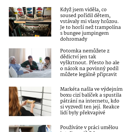
Když jsem viděla, co
soused pořídil dětem,
vstávaly mi vlasy hrůzou.
Je to horší než trampolína
s bungee jumpingem
dohromady
Potomka nemůžete z
dědictví jen tak
vyškrtnout. Přesto ho ale
o nárok na povinný podíl
můžete legálně připravit
Markéta našla ve výdejním
boxu cizí balíček a spustila
pátrání na internetu, kdo
si vyzvedl ten její. Reakce
lidí byly překvapivé
Používáte v práci umělou