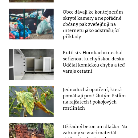
Obce dávají ke kontejnerům
skryté kamery a nepořádné
občany pak zveřejňují na
internetu jako odstrašující
příklady
Kutil si v Hornbachu nechal
seříznout kuchyňskou desku.
Udělal komickou chybu a teď
varuje ostatní
Jednoduchá opatření, která
pomáhají proti žlutým listům
na rajčatech i pokojových
rostlinách
Už žádný beton ani dlažba. Na
zahrady se vrací materiál