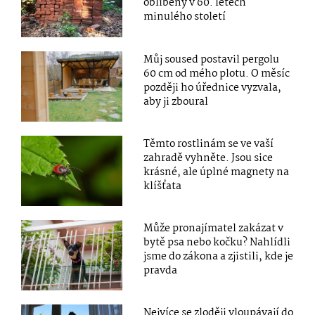
oblíbený v 60. letech
minulého století
Můj soused postavil pergolu
60 cm od mého plotu. O měsíc
později ho úřednice vyzvala,
aby ji zboural
Těmto rostlinám se ve vaší
zahradě vyhněte. Jsou sice
krásné, ale úplné magnety na
klíšťata
Může pronajímatel zakázat v
bytě psa nebo kočku? Nahlídli
jsme do zákona a zjistili, kde je
pravda
Nejvíce se zloději vloupávají do