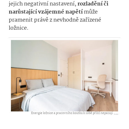
jejich negativní nastavení,
rozladění či
narůstající vzájemné napětí
může
pramenit právě z nevhodně zařízené
ložnice.
Energie ložnice a pracovního koutku k sobě příliš nepasují. ,
...