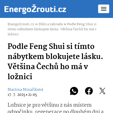
Toggl
navig
EnergoZrouti.cz
»
Dům a zahrada
»
Podle Feng Shui si
tímto nábytkem blokujete lásku. Většina Čechů ho má v
ložnici
Podle Feng Shui si tímto
nábytkem blokujete lásku.
Většina Čechů ho má v
ložnici
Martina Minaříková
17. 7. 2025 ▪ 21:05
Ložnice je pro většinu z nás místem
odpočinku, regenerace po dlouhém dni a