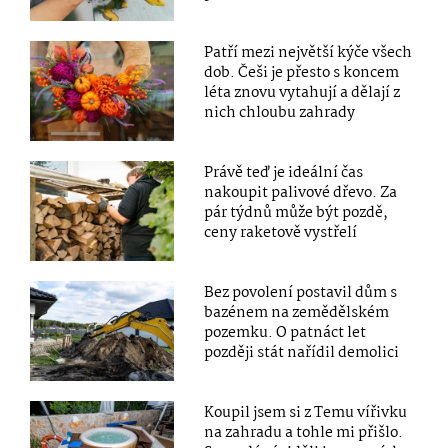
Patří mezi největší kýče všech
dob. Češi je přesto s koncem
léta znovu vytahují a dělají z
nich chloubu zahrady
Právě teď je ideální čas
nakoupit palivové dřevo. Za
pár týdnů může být pozdě,
ceny raketově vystřelí
Bez povolení postavil dům s
bazénem na zemědělském
pozemku. O patnáct let
později stát nařídil demolici
Koupil jsem si z Temu vířivku
na zahradu a tohle mi přišlo.