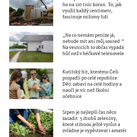
ho na 110 tisíc korun. To, jak
využil každý centimetr,
fascinuje miliony lidí
„Na co nemám peníze já,
nebude mít ani můj soused.“
Na vesnicích to občas vypadá
hůř než v béčkové telenovele
Kutilský hit, kterému Češi
propadli po celé republice.
Děti zabaví na celé hodiny a
naučí je víc než školní
učebnice
Srpen je nejlepší čas něco
zasadit: 5 druhů zeleniny,
které stihnou ještě vyrůst a
zvládne je vypěstovat i amatér