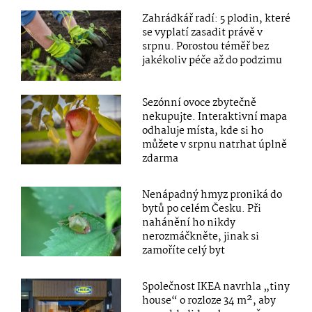
Zahrádkář radí: 5 plodin, které
se vyplatí zasadit právě v
srpnu. Porostou téměř bez
jakékoliv péče až do podzimu
Sezónní ovoce zbytečně
nekupujte. Interaktivní mapa
odhaluje místa, kde si ho
můžete v srpnu natrhat úplně
zdarma
Nenápadný hmyz proniká do
bytů po celém Česku. Při
nahánění ho nikdy
nerozmáčkněte, jinak si
zamoříte celý byt
Společnost IKEA navrhla „tiny
house“ o rozloze 34 m², aby