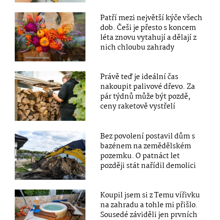
Patří mezi největší kýče všech
dob. Češi je přesto s koncem
léta znovu vytahují a dělají z
nich chloubu zahrady
Právě teď je ideální čas
nakoupit palivové dřevo. Za
pár týdnů může být pozdě,
ceny raketově vystřelí
Bez povolení postavil dům s
bazénem na zemědělském
pozemku. O patnáct let
později stát nařídil demolici
Koupil jsem si z Temu vířivku
na zahradu a tohle mi přišlo.
Sousedé záviděli jen prvních