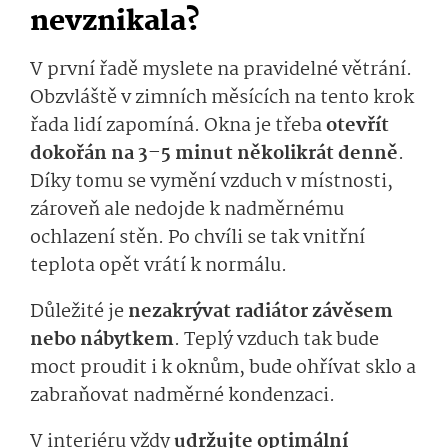
nevznikala?
V první řadě myslete na pravidelné větrání.
Obzvláště v zimních měsících na tento krok
řada lidí zapomíná. Okna je třeba
otevřít
dokořán na 3–5 minut několikrát denně
.
Díky tomu se vymění vzduch v místnosti,
zároveň ale nedojde k nadměrnému
ochlazení stěn. Po chvíli se tak vnitřní
teplota opět vrátí k normálu.
Důležité je
nezakrývat radiátor závěsem
nebo nábytkem
. Teplý vzduch tak bude
moct proudit i k oknům, bude ohřívat sklo a
zabraňovat nadměrné kondenzaci.
V interiéru vždy
udržujte optimální