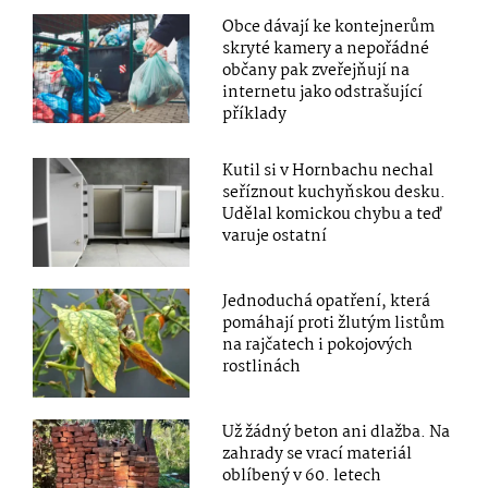
Obce dávají ke kontejnerům
skryté kamery a nepořádné
občany pak zveřejňují na
internetu jako odstrašující
příklady
Kutil si v Hornbachu nechal
seříznout kuchyňskou desku.
Udělal komickou chybu a teď
varuje ostatní
Jednoduchá opatření, která
pomáhají proti žlutým listům
na rajčatech i pokojových
rostlinách
Už žádný beton ani dlažba. Na
zahrady se vrací materiál
oblíbený v 60. letech