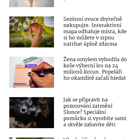
Sezónní ovoce zbytečně
nekupujte. Interaktivní
mapa odhaluje místa, kde
si ho můžete v srpnu
natrhat úplně zdarma
Žena omylem vyhodila do
koše výherní los na 24
milionů korun. Popeláři
ho okamžitě začali hledat
Jak se připravit na
pozorování zatmění
Slunce? Speciální
pomůcku si vyrobíte sami
a skvěle zabavíte děti