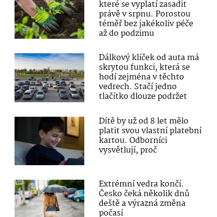
které se vyplatí zasadit
právě v srpnu. Porostou
téměř bez jakékoliv péče
až do podzimu
Dálkový klíček od auta má
skrytou funkci, která se
hodí zejména v těchto
vedrech. Stačí jedno
tlačítko dlouze podržet
Dítě by už od 8 let mělo
platit svou vlastní platební
kartou. Odborníci
vysvětlují, proč
Extrémní vedra končí.
Česko čeká několik dnů
deště a výrazná změna
počasí