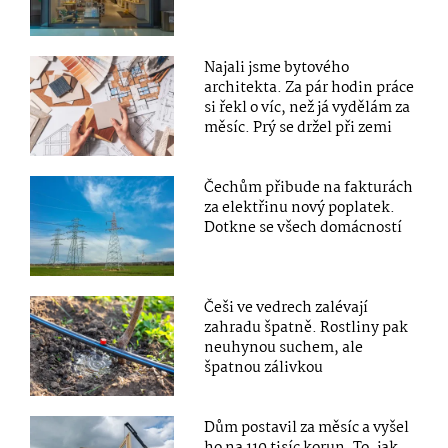
Najali jsme bytového
architekta. Za pár hodin práce
si řekl o víc, než já vydělám za
měsíc. Prý se držel při zemi
Čechům přibude na fakturách
za elektřinu nový poplatek.
Dotkne se všech domácností
Češi ve vedrech zalévají
zahradu špatně. Rostliny pak
neuhynou suchem, ale
špatnou zálivkou
Dům postavil za měsíc a vyšel