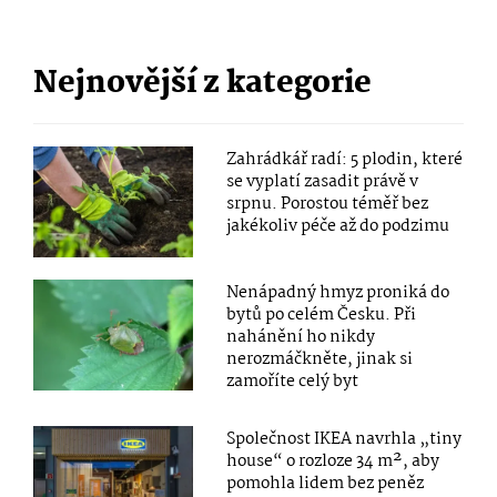
Nejnovější z kategorie
Zahrádkář radí: 5 plodin, které
se vyplatí zasadit právě v
srpnu. Porostou téměř bez
jakékoliv péče až do podzimu
Nenápadný hmyz proniká do
bytů po celém Česku. Při
nahánění ho nikdy
nerozmáčkněte, jinak si
zamoříte celý byt
Společnost IKEA navrhla „tiny
house“ o rozloze 34 m², aby
pomohla lidem bez peněz