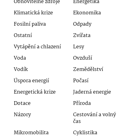
Obnovitelné zdroje
Energetika
Klimatická krize
Ekonomika
Fosilní paliva
Odpady
Ostatní
Zvířata
Vytápění a chlazení
Lesy
Voda
Ovzduší
Vodík
Zemědělství
Úspora energií
Počasí
Energetická krize
Jaderná energie
Dotace
Příroda
Názory
Cestování a volný
čas
Mikromobilita
Cyklistika