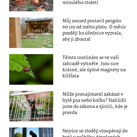
minulého století
Můj soused postavil pergolu
60 cm od mého plotu. O měsíc
později ho úřednice vyzvala,
aby ji zboural
Těmto rostlinám se ve vaší
zahradě vyhněte. Jsou sice
krásné, ale úplné magnety na
klíšťata
Může pronajímatel zakázat v
bytě psa nebo kočku? Nahlídli
jsme do zákona a zjistili, kde je
pravda
Nejvíce se zloději vloupávají do