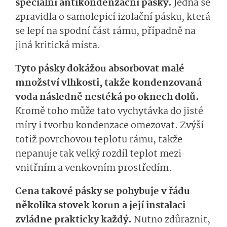
speciální antikondenzační pásky.
Jedná se
zpravidla o samolepicí izolační pásku, která
se lepí na spodní část rámu, případně na
jiná kritická místa.
Tyto pásky dokážou absorbovat malé
množství vlhkosti, takže kondenzovaná
voda následně nestéká po oknech dolů.
Kromě toho může tato vychytávka do jisté
míry i tvorbu kondenzace omezovat. Zvýší
totiž povrchovou teplotu rámu, takže
nepanuje tak velký rozdíl teplot mezi
vnitřním a venkovním prostředím.
Cena takové pásky se pohybuje v řádu
několika stovek korun a její instalaci
zvládne prakticky každý.
Nutno zdůraznit,