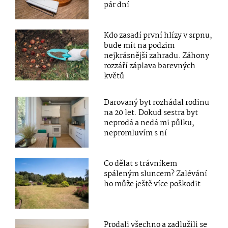
pár dní
Kdo zasadí první hlízy v srpnu,
bude mít na podzim
nejkrásnější zahradu. Záhony
rozzáří záplava barevných
květů
Darovaný byt rozhádal rodinu
na 20 let. Dokud sestra byt
neprodá a nedá mi půlku,
nepromluvím s ní
Co dělat s trávníkem
spáleným sluncem? Zalévání
ho může ještě více poškodit
Prodali všechno a zadlužili se