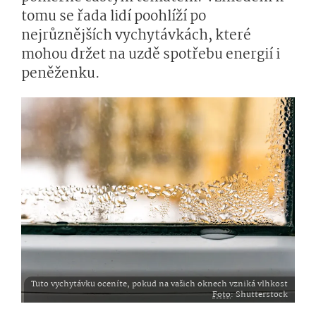
tomu se řada lidí poohlíží po
nejrůznějších vychytávkách, které
mohou držet na uzdě spotřebu energií i
peněženku.
Tuto vychytávku oceníte, pokud na vašich oknech vzniká vlhkost
Foto
: Shutterstock