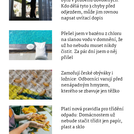
bytů v průběhu dovolených.
Kdo dělá tyto 3 chyby před
odjezdem, může jim rovnou
napsat uvítací dopis
Přešel jsem v bazénu z chloru
na slanou vodu v domnění, že
už ho nebudu muset nikdy
čistit. Za pár dní jsem o něj
přišel
Zamořují české obýváky i
ložnice: Odborníci varují před
nenápadným hmyzem,
kterého se zbavuje jen těžko
Platí nová pravidla pro třídění
odpadu: Domácnostem už
nebude stačit třídit jen papír,
plast a sklo