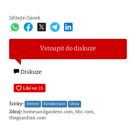
Sdílejte článek
Vstoupit do diskuze
Diskuze
Štítky:
Domov
Kondenzace
Okna
Zdroj:
homesandgardens.com, bbc.com,
theguardian.com