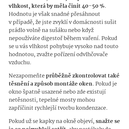
vlhkost, která by měla činit 40–50 %
.
Hodnotu je však snadné přesáhnout
v případě, že jste zvyklí v domácnosti sušit
prádlo volně na sušáku nebo když
nepoužíváte digestoř během vaření. Pokud
se u vás vlhkost pohybuje vysoko nad touto
hodnotou, zvažte pořízení odvlhčovače
vzduchu.
Nezapomeňte
průběžně zkontrolovat také
těsnění a způsob montáže oken
. Pokud je
okno špatně usazené nebo zde existují
netěsnosti, tepelné mosty mohou
zapříčinit rychlejší tvorbu kondenzace.
Pokud už se kapky na okně objeví,
snažte se