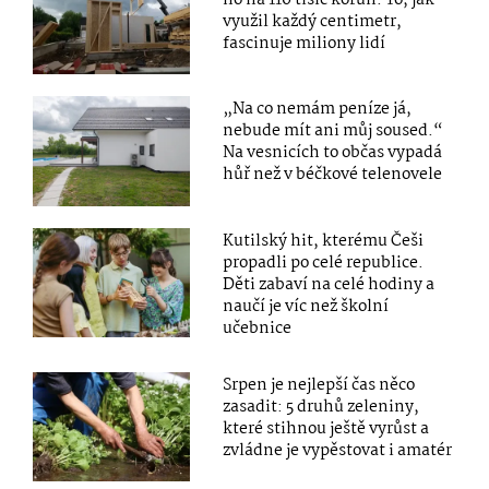
ho na 110 tisíc korun. To, jak
využil každý centimetr,
fascinuje miliony lidí
„Na co nemám peníze já,
nebude mít ani můj soused.“
Na vesnicích to občas vypadá
hůř než v béčkové telenovele
Kutilský hit, kterému Češi
propadli po celé republice.
Děti zabaví na celé hodiny a
naučí je víc než školní
učebnice
Srpen je nejlepší čas něco
zasadit: 5 druhů zeleniny,
které stihnou ještě vyrůst a
zvládne je vypěstovat i amatér