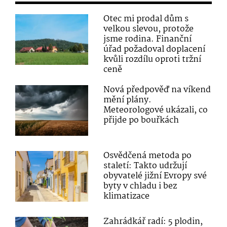
Otec mi prodal dům s
velkou slevou, protože
jsme rodina. Finanční
úřad požadoval doplacení
kvůli rozdílu oproti tržní
ceně
Nová předpověď na víkend
mění plány.
Meteorologové ukázali, co
přijde po bouřkách
Osvědčená metoda po
staletí: Takto udržují
obyvatelé jižní Evropy své
byty v chladu i bez
klimatizace
Zahrádkář radí: 5 plodin,