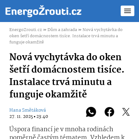
Toggl
navig
EnergoZrouti.cz
»
Dům a zahrada
»
Nová vychytávka do
oken šetří domácnostem tisíce. Instalace trvá minutu a
funguje okamžitě
Nová vychytávka do oken
šetří domácnostem tisíce.
Instalace trvá minutu a
funguje okamžitě
Hana Smětáková
27. 11. 2025 ▪ 23:40
Úspora financí je v mnoha rodinách
poměrně častým tématem. Vzhledem k