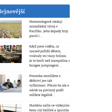
Nejnovější
Meteorologové sledují
mimořádný vývoj v
Pacifiku. Jeho dopady brzy
pocítí i...
Když jsem viděla, co
soused pořídil dětem,
vstávaly mi vlasy hrůzou.
Je to horší než trampolína s
bungee jumpingem...
Potomka nemůžete z
dědictví jen tak
vyškrtnout. Přesto ho ale o
nárok na povinný podíl
můžete legálně...
Markéta našla ve výdejním
boxu cizí balíček a spustila