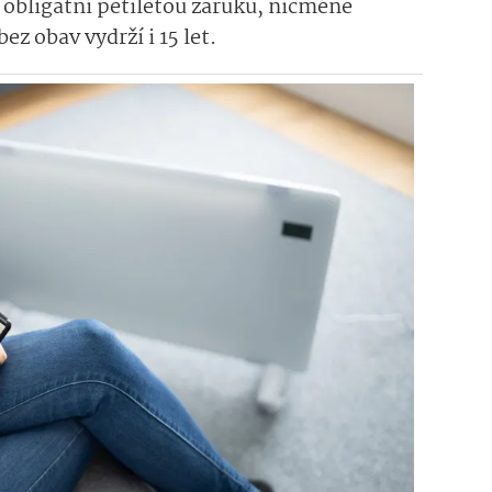
obligátní pětiletou záruku, nicméně
ez obav vydrží i 15 let.