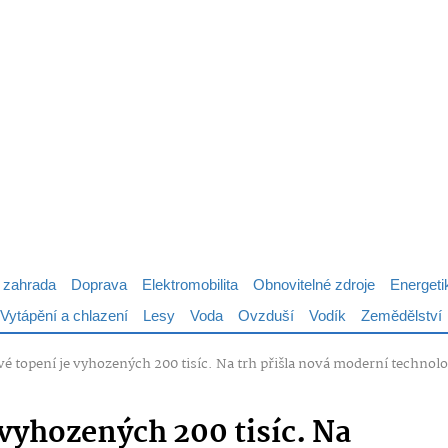
 zahrada
Doprava
Elektromobilita
Obnovitelné zdroje
Energeti
Vytápění a chlazení
Lesy
Voda
Ovzduší
Vodík
Zemědělství
é topení je vyhozených 200 tisíc. Na trh přišla nová moderní technologi
 vyhozených 200 tisíc. Na