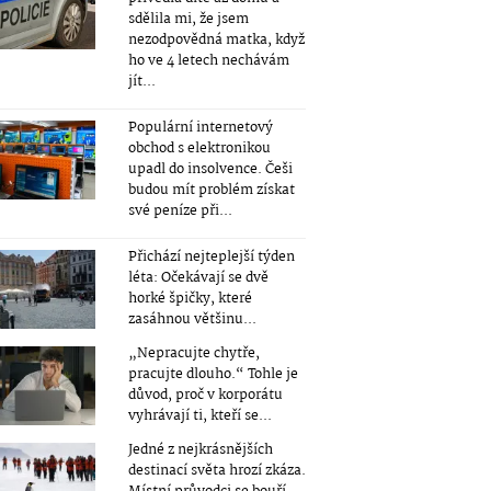
sdělila mi, že jsem
nezodpovědná matka, když
ho ve 4 letech nechávám
jít...
Populární internetový
obchod s elektronikou
upadl do insolvence. Češi
budou mít problém získat
své peníze při...
Přichází nejteplejší týden
léta: Očekávají se dvě
horké špičky, které
zasáhnou většinu...
„Nepracujte chytře,
pracujte dlouho.“ Tohle je
důvod, proč v korporátu
vyhrávají ti, kteří se...
Jedné z nejkrásnějších
destinací světa hrozí zkáza.