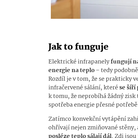
Jak to funguje
Elektrické infrapanely
fungují n
energie na teplo
– tedy podobně 
Rozdíl je v tom, že se prakticky
infračervené sálání, které
se šíří
k tomu, že neprobíhá žádný zisk 
spotřeba energie přesné potřebě
Zatímco konvekční vytápění zahř
ohřívají nejen zmiňované stěny, 
posléze teplo sálají dál
. Zdi jso