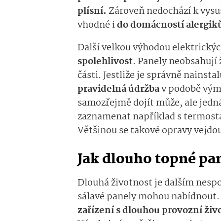
plísní.
Zároveň nedochází k vysu
vhodné i
do domácností alergik
Další velkou výhodou elektrickýc
spolehlivost
. Panely neobsahuj
části. Jestliže je správně nainst
pravidelná údržba
v podobě vým
samozřejmě dojít může, ale jedná
zaznamenat například s termosta
Většinou se takové opravy vejdou
Jak dlouho topné pan
Dlouhá životnost je dalším nesp
sálavé panely mohou nabídnout. 
zařízení s dlouhou provozní živ