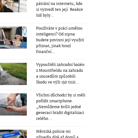
pátrání na internetu, kdo
si vyzvedl ten její. Reakce
lidí byly...
Používáte v práci umělou
inteligenci? Od srpna
budete povinni její využití
přiznat, jinak hrozí
finanční...
Vypouštěli zahradní bazén
z Mountfieldu na zahradu
a sousedům způsobili
škodu ve výši 150 tisíc...
Všichni důchodci by si měli
pořídit smartphone.
„Nemůžeme kvůli jedné
generaci brzdit digitalizaci
celého...
Městská policie mi
přivedla dítě až domů a