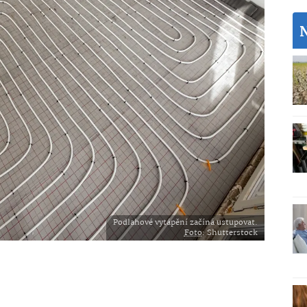
Podlahové vytápění začíná ustupovat.
Foto
: Shutterstock