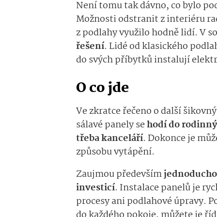
Není tomu tak dávno, co bylo pod
Možnosti odstranit z interiéru r
z podlahy využilo hodně lidí. V 
řešení
. Lidé od klasického podl
do svých příbytků instalují elekt
O co jde
Ve zkratce řečeno o další šikovn
sálavé panely se
hodí do rodinný
třeba kanceláří
. Dokonce je můž
způsobu vytápění.
Zaujmou především
jednoduchos
investicí
. Instalace panelů je ry
procesy ani podlahové úpravy. P
do každého pokoje, můžete je říd