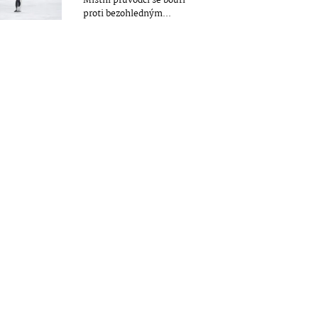
Místní průvodci se bouří
proti bezohledným...