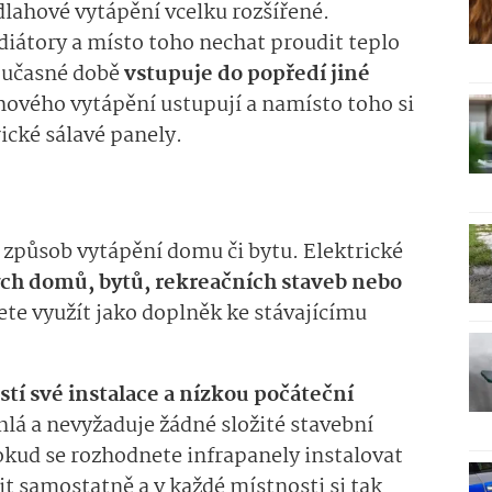
lahové vytápění vcelku rozšířené.
adiátory a místo toho nechat proudit teplo
současné době
vstupuje do popředí jiné
ahového vytápění ustupují a namísto toho si
rické sálavé panely.
ý způsob vytápění domu či bytu. Elektrické
ch domů, bytů, rekreačních staveb nebo
ete využít jako doplněk ke stávajícímu
tí své instalace a nízkou počáteční
chlá a nevyžaduje žádné složité stavební
okud se rozhodnete infrapanely instalovat
it samostatně a v každé místnosti si tak