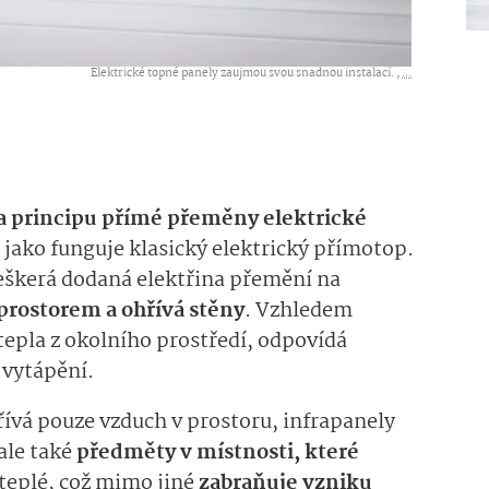
Elektrické topné panely zaujmou svou snadnou instalací. ,
...
a principu přímé přeměny elektrické
jako funguje klasický elektrický přímotop.
 veškerá dodaná elektřina přemění na
 prostorem a ohřívá stěny
. Vzhledem
tepla z okolního prostředí, odpovídá
 vytápění.
ívá pouze vzduch v prostoru, infrapanely
ale také
předměty v místnosti, které
u teplé, což mimo jiné
zabraňuje vzniku