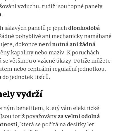
šování vzduchu, tudíž jsou topné panely
ů
.
h sálavých panelů je jejich
dlouhodobá
í žádné pohyblivé ani mechanicky namáhané
alujete, dokonce
není nutná ani žádná
ěny kapaliny nebo maziv. K poruchách
 se většinou o vzácné úkazy. Potíže můžete
tem nebo centrální regulační jednotkou.
 do jednotek tisíců.
ely vydrží
orným benefitem, který vám elektrické
Jsou totiž považovány
za velmi odolná
otností
, která se počítá na desítky let.