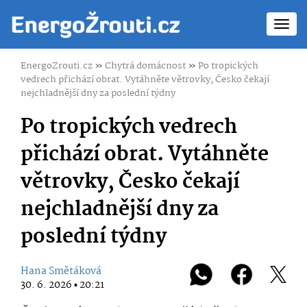
Toggl
navig
EnergoZrouti.cz
»
Chytrá domácnost
»
Po tropických
vedrech přichází obrat. Vytáhněte větrovky, Česko čekají
nejchladnější dny za poslední týdny
Po tropických vedrech
přichází obrat. Vytáhněte
větrovky, Česko čekají
nejchladnější dny za
poslední týdny
Hana Smětáková
30. 6. 2026 ▪ 20:21