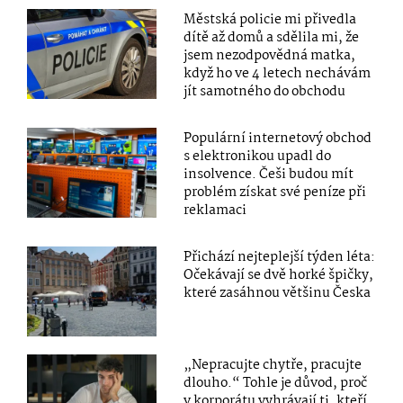
Městská policie mi přivedla
dítě až domů a sdělila mi, že
jsem nezodpovědná matka,
když ho ve 4 letech nechávám
jít samotného do obchodu
Populární internetový obchod
s elektronikou upadl do
insolvence. Češi budou mít
problém získat své peníze při
reklamaci
Přichází nejteplejší týden léta:
Očekávají se dvě horké špičky,
které zasáhnou většinu Česka
„Nepracujte chytře, pracujte
dlouho.“ Tohle je důvod, proč
v korporátu vyhrávají ti, kteří