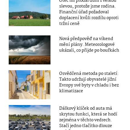
Otec mi prodal dům s velkou
slevou, protože jsme rodina.
Finanční úřad požadoval
doplacení kvůli rozdílu oproti
tržní ceně
Nová předpověď na víkend
mění plány. Meteorologové
ukázali, co přijde po bouřkách
Osvědčená metoda po staletí:
Takto udržují obyvatelé jižní
Evropy své byty v chladu i bez
klimatizace
Dálkový klíček od auta má
skrytou funkci, která se hodí
zejména v těchto vedrech.
Stačí jedno tlačítko dlouze