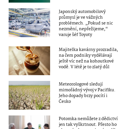
Japonský automobilový
průmysl je ve vážných
problémech. „Pokud se nic
nezmění, nepřežijeme,“
varuje šéf Toyoty
Majitelka kavárny prozradila,
na čem podniky vydělávají
ještě víc než na kohoutkové
vodě. V létě je to zlatý důl
Meteorologové sledují
mimořádný vývoj v Pacifiku.
Jeho dopady brzy pocítí i
Česko
Potomka nemůžete z dědictví
jen tak vyškrtnout. Přesto ho