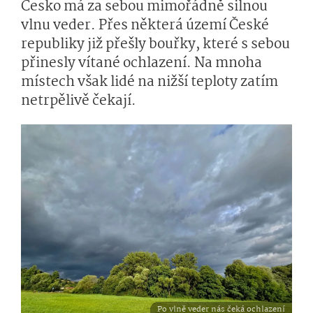
Česko má za sebou mimořádně silnou
vlnu veder. Přes některá území České
republiky již přešly bouřky, které s sebou
přinesly vítané ochlazení. Na mnoha
místech však lidé na nižší teploty zatím
netrpělivě čekají.
Po vlně veder nás čeká ochlazení