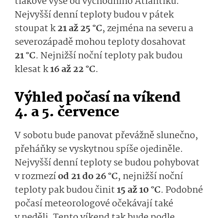
tlakové výše od východního Atlantiku.
Nejvyšší denní teploty budou v pátek
stoupat k
21 až 25 °C
, zejména na severu a
severozápadě mohou teploty dosahovat
21 °C
. Nejnižší noční teploty pak budou
klesat k
16 až 22 °C
.
Výhled počasí na víkend
4. a 5. července
V sobotu bude panovat převážně slunečno,
přeháňky se vyskytnou spíše ojediněle.
Nejvyšší denní teploty se budou pohybovat
v rozmezí
od 21 do 26 °C
, nejnižší noční
teploty pak budou činit
15 až 10 °C
. Podobné
počasí meteorologové očekávají také
v neděli. Tento víkend tak bude podle