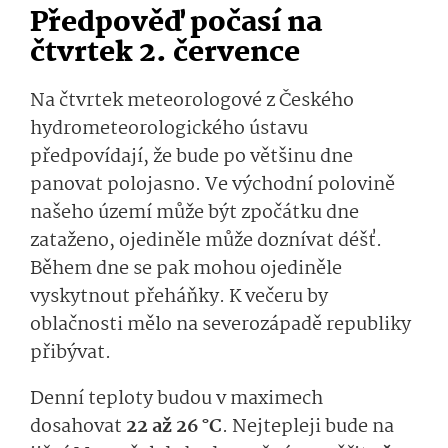
Předpověď počasí na
čtvrtek 2. července
Na čtvrtek meteorologové z Českého
hydrometeorolo­gického ústavu
předpovídají, že bude po většinu dne
panovat polojasno. Ve východní polovině
našeho území může být zpočátku dne
zataženo, ojediněle může doznívat déšť.
Během dne se pak mohou ojediněle
vyskytnout přeháňky. K večeru by
oblačnosti mělo na severozápadě republiky
přibývat.
Denní teploty budou v maximech
dosahovat
22 až 26 °C
. Nejtepleji bude na