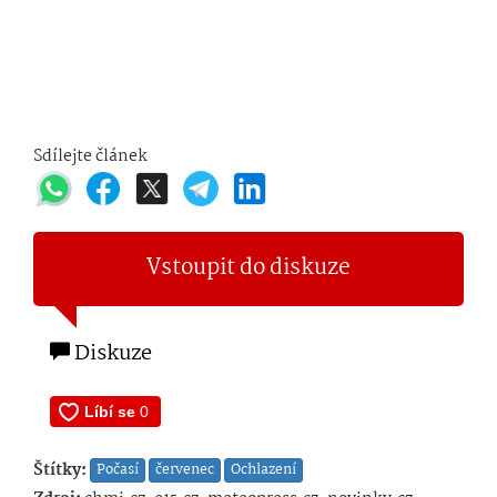
Sdílejte článek
Vstoupit do diskuze
Diskuze
Štítky:
Počasí
červenec
Ochlazení