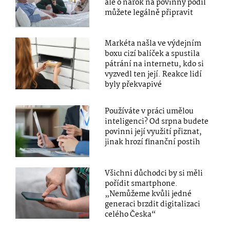
ale o nárok na povinný podíl
můžete legálně připravit
Markéta našla ve výdejním
boxu cizí balíček a spustila
pátrání na internetu, kdo si
vyzvedl ten její. Reakce lidí
byly překvapivé
Používáte v práci umělou
inteligenci? Od srpna budete
povinni její využití přiznat,
jinak hrozí finanční postih
Všichni důchodci by si měli
pořídit smartphone.
„Nemůžeme kvůli jedné
generaci brzdit digitalizaci
celého Česka“