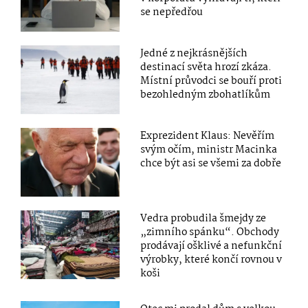
se nepředřou
Jedné z nejkrásnějších
destinací světa hrozí zkáza.
Místní průvodci se bouří proti
bezohledným zbohatlíkům
Exprezident Klaus: Nevěřím
svým očím, ministr Macinka
chce být asi se všemi za dobře
Vedra probudila šmejdy ze
„zimního spánku“. Obchody
prodávají ošklivé a nefunkční
výrobky, které končí rovnou v
koši