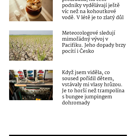
podniky vydělávají ještě
víc než na kohoutkové
vodě. V létě je to zlatý důl
Meteorologové sledují
mimořádný vývoj v
Pacifiku. Jeho dopady brzy
pocítí i Česko
Když jsem viděla, co
soused pořídil dětem,
vstávaly mi vlasy hrůzou.
Je to horší než trampolína
s bungee jumpingem
dohromady