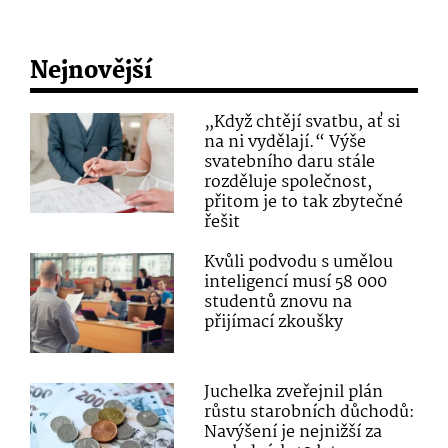
Nejnovější
„Když chtějí svatbu, ať si
na ni vydělají.“ Výše
svatebního daru stále
rozděluje společnost,
přitom je to tak zbytečné
řešit
Kvůli podvodu s umělou
inteligencí musí 58 000
studentů znovu na
přijímací zkoušky
Juchelka zveřejnil plán
růstu starobních důchodů:
Navýšení je nejnižší za