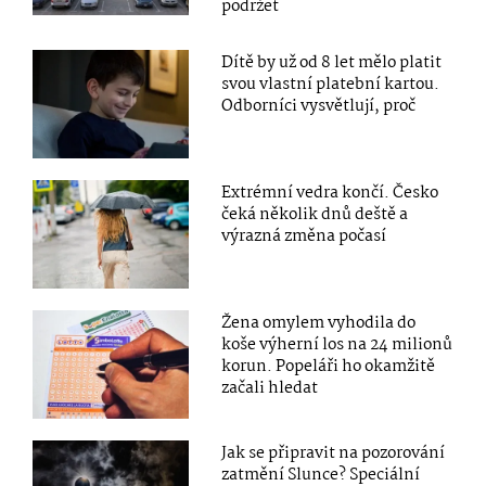
podržet
Dítě by už od 8 let mělo platit
svou vlastní platební kartou.
Odborníci vysvětlují, proč
Extrémní vedra končí. Česko
čeká několik dnů deště a
výrazná změna počasí
Žena omylem vyhodila do
koše výherní los na 24 milionů
korun. Popeláři ho okamžitě
začali hledat
Jak se připravit na pozorování
zatmění Slunce? Speciální