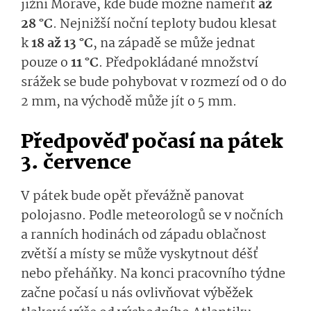
jižní Moravě, kde bude možné naměřit
až
28 °C
. Nejnižší noční teploty budou klesat
k
18 až 13 °C
, na západě se může jednat
pouze o
11 °C
. Předpokládané množství
srážek se bude pohybovat v rozmezí od 0 do
2 mm, na východě může jít o 5 mm.
Předpověď počasí na pátek
3. července
V pátek bude opět převážně panovat
polojasno. Podle meteorologů se v nočních
a ranních hodinách od západu oblačnost
zvětší a místy se může vyskytnout déšť
nebo přeháňky. Na konci pracovního týdne
začne počasí u nás ovlivňovat výběžek