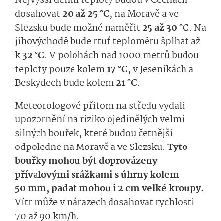
Nejvyšší denní teploty budou v Čechách
dosahovat
20 až 25 °C
, na Moravě a ve
Slezsku bude možné naměřit
25 až 30 °C
. Na
jihovýchodě bude rtuť teploměru šplhat až
k
32 °C
. V polohách nad 1000 metrů budou
teploty pouze kolem
17 °C
, v Jeseníkách a
Beskydech bude kolem
21 °C
.
Meteorologové přitom na středu vydali
upozornění na riziko ojedinělých velmi
silných bouřek, které budou četnější
odpoledne na Moravě a ve Slezsku.
Tyto
bouřky mohou být doprovázeny
přívalovými srážkami s úhrny kolem
50 mm, padat mohou i 2 cm velké kroupy.
Vítr může v nárazech dosahovat rychlosti
70 až 90 km/h.