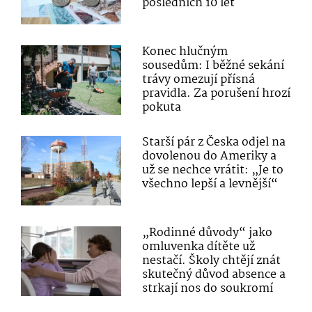
posledních 10 let
Konec hlučným
sousedům: I běžné sekání
trávy omezují přísná
pravidla. Za porušení hrozí
pokuta
Starší pár z Česka odjel na
dovolenou do Ameriky a
už se nechce vrátit: „Je to
všechno lepší a levnější“
„Rodinné důvody“ jako
omluvenka dítěte už
nestačí. Školy chtějí znát
skutečný důvod absence a
strkají nos do soukromí