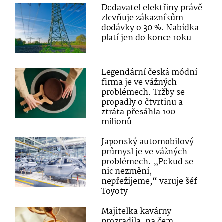
Dodavatel elektřiny právě
zlevňuje zákazníkům
dodávky o 30 %. Nabídka
platí jen do konce roku
Legendární česká módní
firma je ve vážných
problémech. Tržby se
propadly o čtvrtinu a
ztráta přesáhla 100
milionů
Japonský automobilový
průmysl je ve vážných
problémech. „Pokud se
nic nezmění,
nepřežijeme,“ varuje šéf
Toyoty
Majitelka kavárny
prozradila, na čem