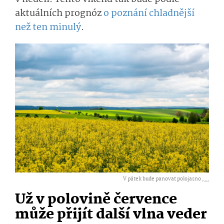
aktuálních prognóz
o poznání chladnější
než ten minulý
.
V pátek bude panovat polojasno ,
...
Už v polovině července
může přijít další vlna veder