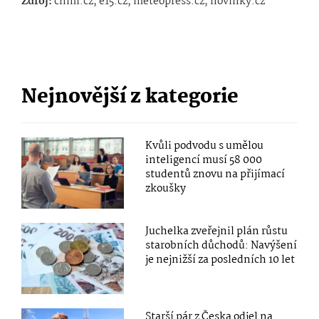
Zdroj:
chmi.cz, e15.cz, meteopress.cz, novinky.cz
Nejnovější z kategorie
Kvůli podvodu s umělou
inteligencí musí 58 000
studentů znovu na přijímací
zkoušky
Juchelka zveřejnil plán růstu
starobních důchodů: Navýšení
je nejnižší za posledních 10 let
Starší pár z Česka odjel na