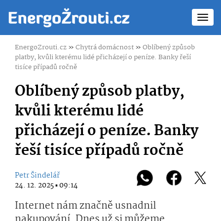
Toggl
navig
EnergoZrouti.cz
»
Chytrá domácnost
»
Oblíbený způsob
platby, kvůli kterému lidé přicházejí o peníze. Banky řeší
tisíce případů ročně
Oblíbený způsob platby,
kvůli kterému lidé
přicházejí o peníze. Banky
řeší tisíce případů ročně
Petr Šindelář
24. 12. 2025 ▪ 09:14
Internet nám značně usnadnil
nakupování. Dnes už si můžeme