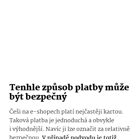
Tenhle způsob platby může
být bezpečný
Češi na e-shopech platí nejčastěji kartou.
Taková platba je jednoduchá a obvykle
i výhodnější. Navíc ji lze označit za relativně
bezpečnou.
V pří­padě podvodu je totiž