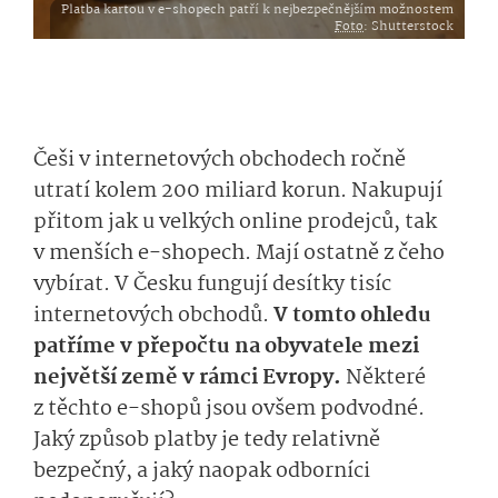
Platba kartou v e-shopech patří k nejbezpečnějším možnostem
Foto
: Shutterstock
Češi v internetových obchodech ročně
utratí kolem 200 miliard korun. Nakupují
přitom jak u velkých online prodejců, tak
v menších e-shopech. Mají ostatně z čeho
vybírat. V Česku fungují desítky tisíc
internetových obchodů.
V tomto ohledu
patříme v přepočtu na obyvatele mezi
největší země v rámci Evropy.
Některé
z těchto e-shopů jsou ovšem podvodné.
Jaký způsob platby je tedy relativně
bezpečný, a jaký naopak odborníci