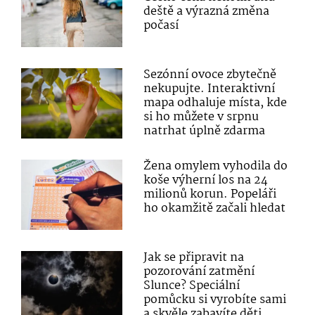
deště a výrazná změna
počasí
Sezónní ovoce zbytečně
nekupujte. Interaktivní
mapa odhaluje místa, kde
si ho můžete v srpnu
natrhat úplně zdarma
Žena omylem vyhodila do
koše výherní los na 24
milionů korun. Popeláři
ho okamžitě začali hledat
Jak se připravit na
pozorování zatmění
Slunce? Speciální
pomůcku si vyrobíte sami
a skvěle zabavíte děti