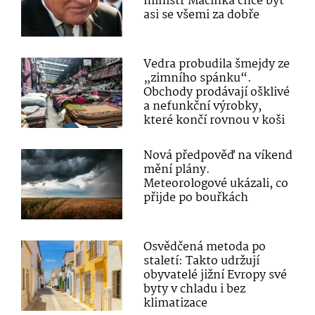
ministr Macinka chce být
asi se všemi za dobře
Vedra probudila šmejdy ze
„zimního spánku“.
Obchody prodávají ošklivé
a nefunkční výrobky,
které končí rovnou v koši
Nová předpověď na víkend
mění plány.
Meteorologové ukázali, co
přijde po bouřkách
Osvědčená metoda po
staletí: Takto udržují
obyvatelé jižní Evropy své
byty v chladu i bez
klimatizace