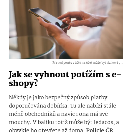
Převod peněz z účtu na účet může být rizikové ,
...
Jak se vyhnout potížím s e-
shopy?
Někdy je jako bezpečný způsob platby
doporučována dobírka. Tu ale nabízí stále
méně obchodníků a navíc i ona má své
mouchy. V balíku totiž může být ledacos, a
obvykle ho otevřete až doma.
Policie ČR