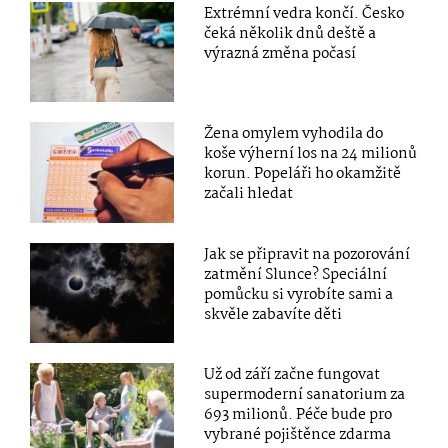
Extrémní vedra končí. Česko
čeká několik dnů deště a
výrazná změna počasí
Žena omylem vyhodila do
koše výherní los na 24 milionů
korun. Popeláři ho okamžitě
začali hledat
Jak se připravit na pozorování
zatmění Slunce? Speciální
pomůcku si vyrobíte sami a
skvěle zabavíte děti
Už od září začne fungovat
supermoderní sanatorium za
693 milionů. Péče bude pro
vybrané pojištěnce zdarma