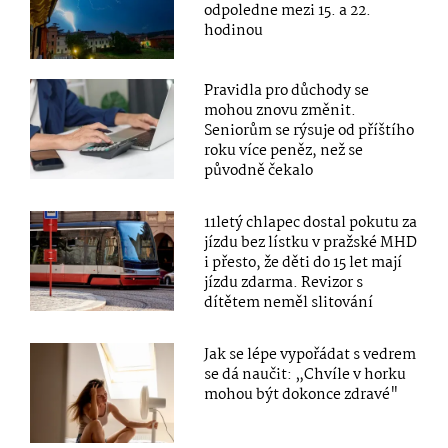
odpoledne mezi 15. a 22.
hodinou
Pravidla pro důchody se
mohou znovu změnit.
Seniorům se rýsuje od příštího
roku více peněz, než se
původně čekalo
11letý chlapec dostal pokutu za
jízdu bez lístku v pražské MHD
i přesto, že děti do 15 let mají
jízdu zdarma. Revizor s
dítětem neměl slitování
Jak se lépe vypořádat s vedrem
se dá naučit: „Chvíle v horku
mohou být dokonce zdravé"