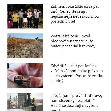
Zatmění roku 2026 už za pár
dnů: Nenechte si ujít
nejúžasnější nebeskou show
posledních let
Vedra ještě zesílí. Nová
předpověď naznačuje, že
budou padat další rekordy
Když dítě utratí peníze bez
vašeho vědomí, máte právo na
jejich vrácení. Postup je vcelku
snadný
„To, že jsme pro vás hrdinové,
nám složenky nezaplatí.“
Hasiči se dožadují navýšení
mezd