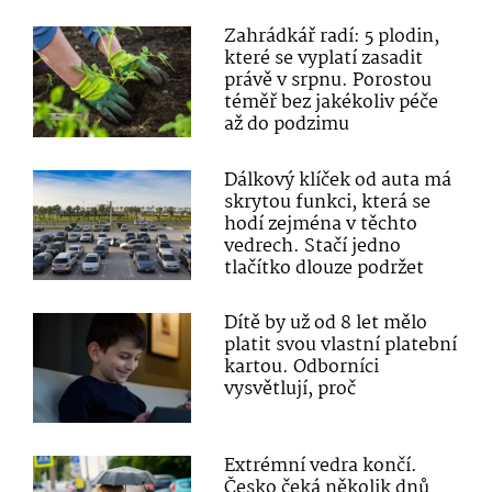
Zahrádkář radí: 5 plodin,
které se vyplatí zasadit
právě v srpnu. Porostou
téměř bez jakékoliv péče
až do podzimu
Dálkový klíček od auta má
skrytou funkci, která se
hodí zejména v těchto
vedrech. Stačí jedno
tlačítko dlouze podržet
Dítě by už od 8 let mělo
platit svou vlastní platební
kartou. Odborníci
vysvětlují, proč
Extrémní vedra končí.
Česko čeká několik dnů