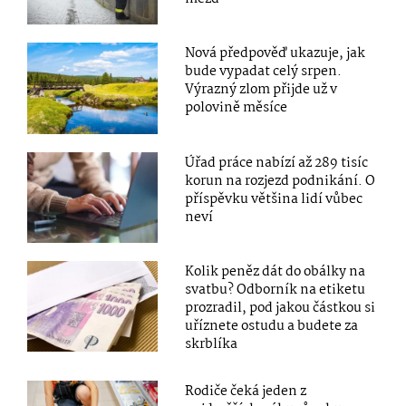
Nová předpověď ukazuje, jak
bude vypadat celý srpen.
Výrazný zlom přijde už v
polovině měsíce
Úřad práce nabízí až 289 tisíc
korun na rozjezd podnikání. O
příspěvku většina lidí vůbec
neví
Kolik peněz dát do obálky na
svatbu? Odborník na etiketu
prozradil, pod jakou částkou si
uříznete ostudu a budete za
skrblíka
Rodiče čeká jeden z