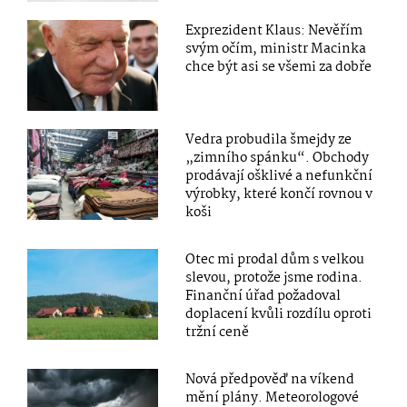
Exprezident Klaus: Nevěřím
svým očím, ministr Macinka
chce být asi se všemi za dobře
Vedra probudila šmejdy ze
„zimního spánku“. Obchody
prodávají ošklivé a nefunkční
výrobky, které končí rovnou v
koši
Otec mi prodal dům s velkou
slevou, protože jsme rodina.
Finanční úřad požadoval
doplacení kvůli rozdílu oproti
tržní ceně
Nová předpověď na víkend
mění plány. Meteorologové