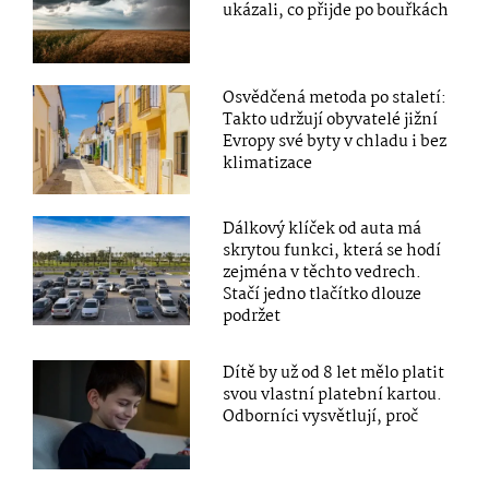
ukázali, co přijde po bouřkách
Osvědčená metoda po staletí:
Takto udržují obyvatelé jižní
Evropy své byty v chladu i bez
klimatizace
Dálkový klíček od auta má
skrytou funkci, která se hodí
zejména v těchto vedrech.
Stačí jedno tlačítko dlouze
podržet
Dítě by už od 8 let mělo platit
svou vlastní platební kartou.
Odborníci vysvětlují, proč