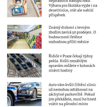
nejdražších nákupů roku.
Výbava pro školáka vyjde i na
desetitisíce, stát ale nabízí
příspěvek
Známý diskont s levným
zbožím zavírá 50 prodejen. O
budoucnosti řetězce
rozhodnou příští měsíce
Řidiče v Praze čekají týdny
pekla. Kvůli rozsáhlým
opravám můžete v kolonách
strávit hodiny
Auto vám kvůli čištění silnic
už nemohou odtáhnout na
záchytné parkoviště. Pokud
jim překáželo, musí ho hned
vrátit na původní místo