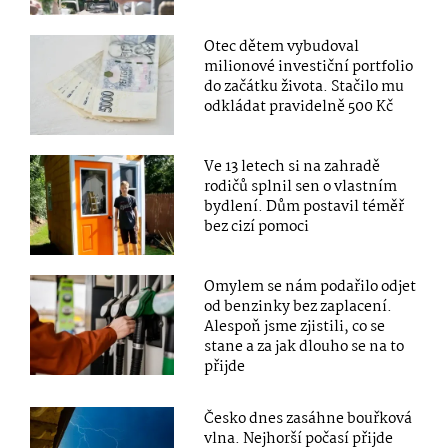
Otec dětem vybudoval
milionové investiční portfolio
do začátku života. Stačilo mu
odkládat pravidelně 500 Kč
Ve 13 letech si na zahradě
rodičů splnil sen o vlastním
bydlení. Dům postavil téměř
bez cizí pomoci
Omylem se nám podařilo odjet
od benzinky bez zaplacení.
Alespoň jsme zjistili, co se
stane a za jak dlouho se na to
přijde
Česko dnes zasáhne bouřková
vlna. Nejhorší počasí přijde