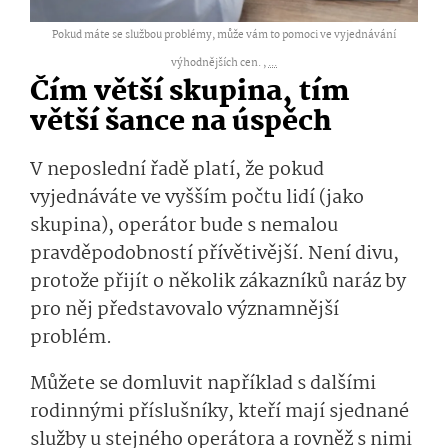
Pokud máte se službou problémy, může vám to pomoci ve vyjednávání
výhodnějších cen. ,
...
Čím větší skupina, tím
větší šance na úspěch
V neposlední řadě platí, že pokud
vyjednáváte ve vyšším počtu lidí (jako
skupina), operátor bude s nemalou
pravděpodobností přívětivější. Není divu,
protože přijít o několik zákazníků naráz by
pro něj představovalo významnější
problém.
Můžete se domluvit například s dalšími
rodinnými příslušníky, kteří mají sjednané
služby u stejného operátora a rovněž s nimi