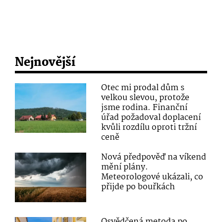
Nejnovější
Otec mi prodal dům s
velkou slevou, protože
jsme rodina. Finanční
úřad požadoval doplacení
kvůli rozdílu oproti tržní
ceně
Nová předpověď na víkend
mění plány.
Meteorologové ukázali, co
přijde po bouřkách
Osvědčená metoda po