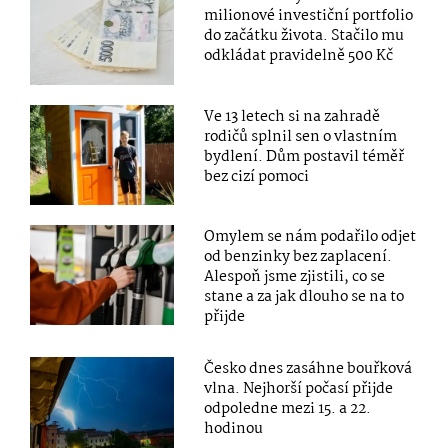
milionové investiční portfolio
do začátku života. Stačilo mu
odkládat pravidelně 500 Kč
Ve 13 letech si na zahradě
rodičů splnil sen o vlastním
bydlení. Dům postavil téměř
bez cizí pomoci
Omylem se nám podařilo odjet
od benzinky bez zaplacení.
Alespoň jsme zjistili, co se
stane a za jak dlouho se na to
přijde
Česko dnes zasáhne bouřková
vlna. Nejhorší počasí přijde
odpoledne mezi 15. a 22.
hodinou