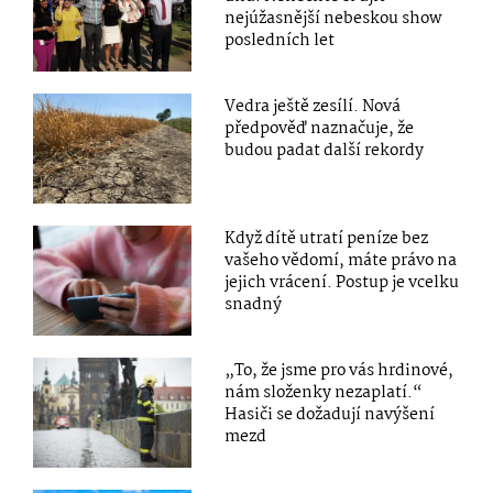
nejúžasnější nebeskou show
posledních let
Vedra ještě zesílí. Nová
předpověď naznačuje, že
budou padat další rekordy
Když dítě utratí peníze bez
vašeho vědomí, máte právo na
jejich vrácení. Postup je vcelku
snadný
„To, že jsme pro vás hrdinové,
nám složenky nezaplatí.“
Hasiči se dožadují navýšení
mezd