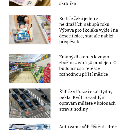
skrblíka
Rodiče čeká jeden z
nejdražších nákupů roku.
Výbava pro školáka vyjde i na
desetitisíce, stát ale nabízí
příspěvek
Známý diskont s levným
zbožím zavírá 50 prodejen. O
budoucnosti řetězce
rozhodnou příští měsíce
Řidiče v Praze čekají týdny
pekla. Kvůli rozsáhlým
opravám můžete v kolonách
strávit hodiny
Auto vám kvůli čištění silnic