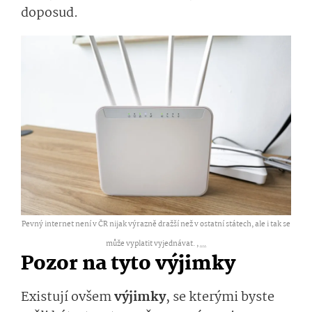
doposud.
Pevný internet není v ČR nijak výrazně dražší než v ostatní státech, ale i tak se
může vyplatit vyjednávat. ,
...
Pozor na tyto výjimky
Existují ovšem
výjimky
, se kterými byste