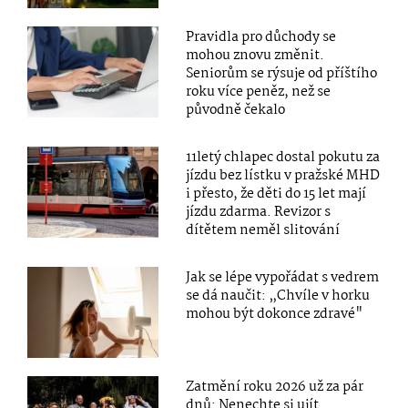
Pravidla pro důchody se
mohou znovu změnit.
Seniorům se rýsuje od příštího
roku více peněz, než se
původně čekalo
11letý chlapec dostal pokutu za
jízdu bez lístku v pražské MHD
i přesto, že děti do 15 let mají
jízdu zdarma. Revizor s
dítětem neměl slitování
Jak se lépe vypořádat s vedrem
se dá naučit: „Chvíle v horku
mohou být dokonce zdravé"
Zatmění roku 2026 už za pár
dnů: Nenechte si ujít