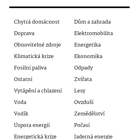
Chytrá domácnost
Dům a zahrada
Doprava
Elektromobilita
Obnovitelné zdroje
Energetika
Klimatická krize
Ekonomika
Fosilní paliva
Odpady
Ostatní
Zvířata
Vytápění a chlazení
Lesy
Voda
Ovzduší
Vodík
Zemědělství
Úspora energií
Počasí
Energetická krize
Jaderná energie