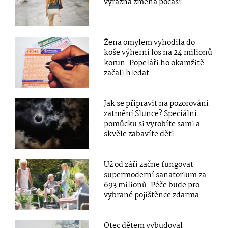
výrazná změna počasí
Žena omylem vyhodila do
koše výherní los na 24 milionů
korun. Popeláři ho okamžitě
začali hledat
Jak se připravit na pozorování
zatmění Slunce? Speciální
pomůcku si vyrobíte sami a
skvěle zabavíte děti
Už od září začne fungovat
supermoderní sanatorium za
693 milionů. Péče bude pro
vybrané pojištěnce zdarma
Otec dětem vybudoval