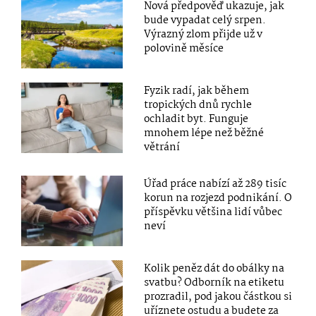
Nová předpověď ukazuje, jak
bude vypadat celý srpen.
Výrazný zlom přijde už v
polovině měsíce
Fyzik radí, jak během
tropických dnů rychle
ochladit byt. Funguje
mnohem lépe než běžné
větrání
Úřad práce nabízí až 289 tisíc
korun na rozjezd podnikání. O
příspěvku většina lidí vůbec
neví
Kolik peněz dát do obálky na
svatbu? Odborník na etiketu
prozradil, pod jakou částkou si
uříznete ostudu a budete za