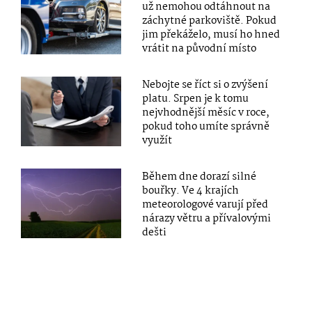
už nemohou odtáhnout na
záchytné parkoviště. Pokud
jim překáželo, musí ho hned
vrátit na původní místo
Nebojte se říct si o zvýšení
platu. Srpen je k tomu
nejvhodnější měsíc v roce,
pokud toho umíte správně
využít
Během dne dorazí silné
bouřky. Ve 4 krajích
meteorologové varují před
nárazy větru a přívalovými
dešti