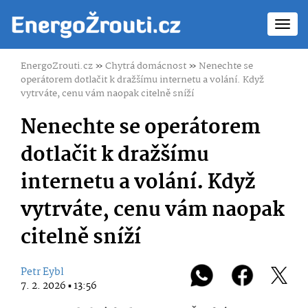
Toggl
navig
EnergoZrouti.cz
»
Chytrá domácnost
»
Nenechte se
operátorem dotlačit k dražšímu internetu a volání. Když
vytrváte, cenu vám naopak citelně sníží
Nenechte se operátorem
dotlačit k dražšímu
internetu a volání. Když
vytrváte, cenu vám naopak
citelně sníží
Petr Eybl
7. 2. 2026 ▪ 13:56