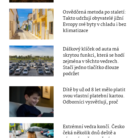
Osvědčená metoda po staletí:
Takto udržují obyvatelé jižní
Evropy své byty v chladu i bez
klimatizace
Dálkový klíček od auta má
skrytou funkci, která se hodí
zejména v těchto vedrech.
Stačí jedno tlačítko dlouze
podržet
Dítě by už od 8 let mělo platit
svou vlastní platební kartou.
Odborníci vysvětlují, proč
Extrémní vedra končí. Česko
čeká několik dnů deště a