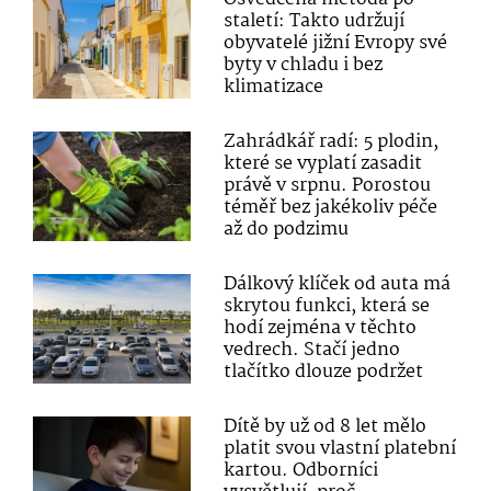
staletí: Takto udržují
obyvatelé jižní Evropy své
byty v chladu i bez
klimatizace
Zahrádkář radí: 5 plodin,
které se vyplatí zasadit
právě v srpnu. Porostou
téměř bez jakékoliv péče
až do podzimu
Dálkový klíček od auta má
skrytou funkci, která se
hodí zejména v těchto
vedrech. Stačí jedno
tlačítko dlouze podržet
Dítě by už od 8 let mělo
platit svou vlastní platební
kartou. Odborníci