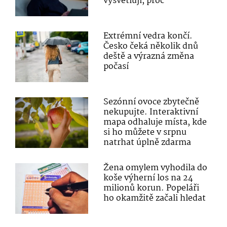
vysvětlují, proč
Extrémní vedra končí.
Česko čeká několik dnů
deště a výrazná změna
počasí
Sezónní ovoce zbytečně
nekupujte. Interaktivní
mapa odhaluje místa, kde
si ho můžete v srpnu
natrhat úplně zdarma
Žena omylem vyhodila do
koše výherní los na 24
milionů korun. Popeláři
ho okamžitě začali hledat