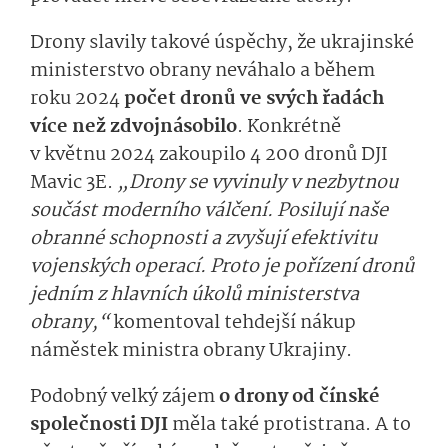
Drony slavily takové úspěchy, že ukrajinské
ministerstvo obrany neváhalo a během
roku 2024
počet dronů ve svých řadách
více než zdvojnásobilo
.
Konkrétně
v květnu 2024 zakoupilo 4 200 dronů DJI
Mavic 3E.
„Drony se vyvinuly v nezbytnou
součást moderního válčení. Posilují naše
obranné schopnosti a zvyšují efektivitu
vojenských operací. Proto je pořízení dronů
jedním z hlavních úkolů ministerstva
obrany,“
komentoval tehdejší nákup
náměstek ministra obrany Ukrajiny.
Podobný velký zájem
o drony od čínské
společnosti DJI
měla také protistrana. A to