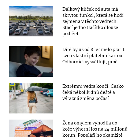
Dálkový klíček od auta má
skrytou funkci, která se hodí
zejména v těchto vedrech.
Stačí jedno tlačítko dlouze
podržet
Dítě by už od 8 let mělo platit
svou vlastní platební kartou.
Odborníci vysvětlují, proč
Extrémní vedra končí. Česko
čeká několik dnů deště a
výrazná změna počasí
Žena omylem vyhodila do
koše výherní los na 24 milionů
korun. Popeláři ho okamžitě