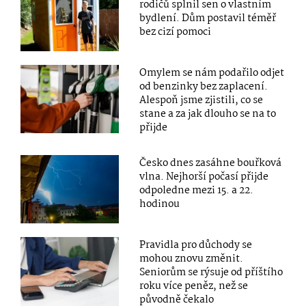
rodičů splnil sen o vlastním
bydlení. Dům postavil téměř
bez cizí pomoci
Omylem se nám podařilo odjet
od benzinky bez zaplacení.
Alespoň jsme zjistili, co se
stane a za jak dlouho se na to
přijde
Česko dnes zasáhne bouřková
vlna. Nejhorší počasí přijde
odpoledne mezi 15. a 22.
hodinou
Pravidla pro důchody se
mohou znovu změnit.
Seniorům se rýsuje od příštího
roku více peněz, než se
původně čekalo