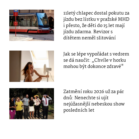
11letý chlapec dostal pokutu za
jízdu bez lístku v pražské MHD
i přesto, že děti do 15 let mají
jízdu zdarma. Revizor s
dítětem neměl slitování
Jak se lépe vypořádat s vedrem
se dá naučit: „Chvíle v horku
mohou být dokonce zdravé"
Zatmění roku 2026 už za pár
dnů: Nenechte si ujít
nejúžasnější nebeskou show
posledních let