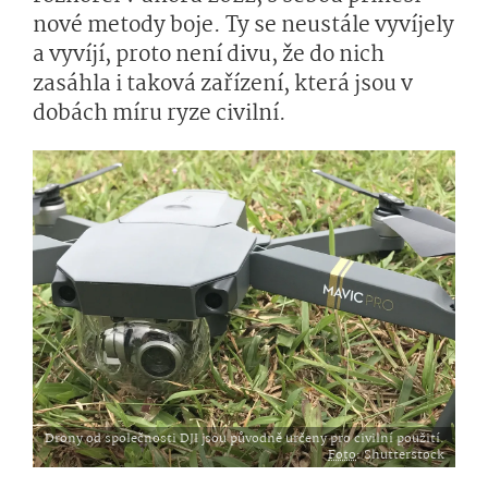
nové metody boje. Ty se neustále vyvíjely
a vyvíjí, proto není divu, že do nich
zasáhla i taková zařízení, která jsou v
dobách míru ryze civilní.
Drony od společnosti DJI jsou původně určeny pro civilní použití.
Foto
: Shutterstock