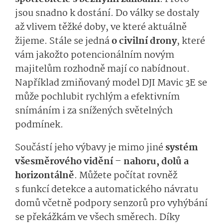
jsou snadno k dostání. Do války se dostaly
až vlivem těžké doby, ve které aktuálně
žijeme. Stále se jedná
o civilní drony
, které
vám jakožto potencionálním novým
majitelům rozhodně mají co nabídnout.
Například zmiňovaný model DJI Mavic 3E se
může pochlubit rychlým a efektivním
snímáním i za snížených světelných
podmínek.
Součástí jeho výbavy je mimo jiné
systém
všesměrového vidění – nahoru, dolů a
horizontálně
.
Můžete počítat rovněž
s funkcí detekce a automatického návratu
domů včetně podpory senzorů pro vyhýbání
se překážkám ve všech směrech. Díky