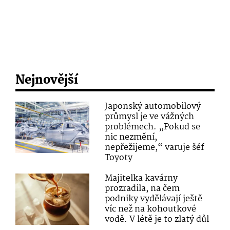
Nejnovější
Japonský automobilový
průmysl je ve vážných
problémech. „Pokud se
nic nezmění,
nepřežijeme,“ varuje šéf
Toyoty
Majitelka kavárny
prozradila, na čem
podniky vydělávají ještě
víc než na kohoutkové
vodě. V létě je to zlatý důl