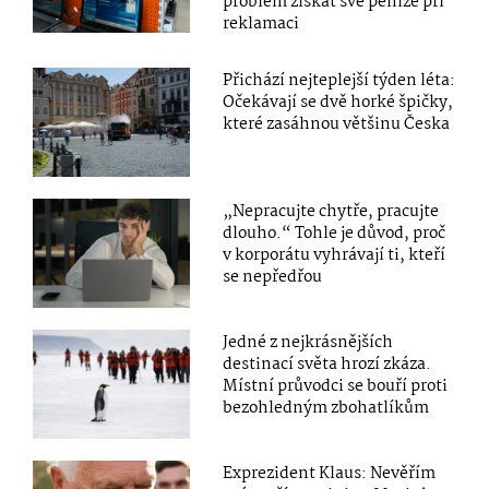
problém získat své peníze při
reklamaci
Přichází nejteplejší týden léta:
Očekávají se dvě horké špičky,
které zasáhnou většinu Česka
„Nepracujte chytře, pracujte
dlouho.“ Tohle je důvod, proč
v korporátu vyhrávají ti, kteří
se nepředřou
Jedné z nejkrásnějších
destinací světa hrozí zkáza.
Místní průvodci se bouří proti
bezohledným zbohatlíkům
Exprezident Klaus: Nevěřím