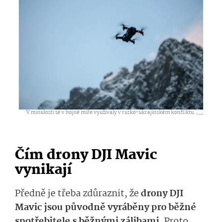
V minulosti se v hojné míře využívaly v rusko-ukrajinském konfliktu. ,
...
Čím drony DJI Mavic
vynikají
Předně je třeba zdůraznit, že
drony DJI
Mavic jsou původně vyráběny pro běžné
spotřebitele s běžnými zálibami
. Proto