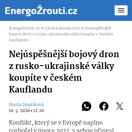
Toggl
navig
EnergoZrouti.cz
»
Chytrá domácnost
»
Nejúspěšnější
bojový dron z rusko-ukrajinské války koupíte v českém
Kauflandu
Nejúspěšnější bojový dron
z rusko-ukrajinské války
koupíte v českém
Kauflandu
Marta Smolíková
10. 5. 2026 ▪ 12:20
Konflikt, který se v Evropě naplno
rozhořel v únoru 2022, s sebou přinesl