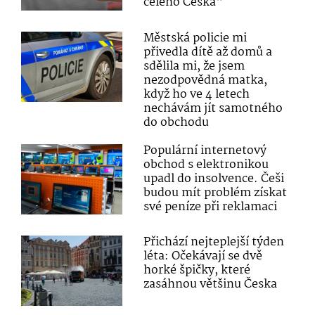
celého Česka“
Městská policie mi
přivedla dítě až domů a
sdělila mi, že jsem
nezodpovědná matka,
když ho ve 4 letech
nechávám jít samotného
do obchodu
Populární internetový
obchod s elektronikou
upadl do insolvence. Češi
budou mít problém získat
své peníze při reklamaci
Přichází nejteplejší týden
léta: Očekávají se dvě
horké špičky, které
zasáhnou většinu Česka