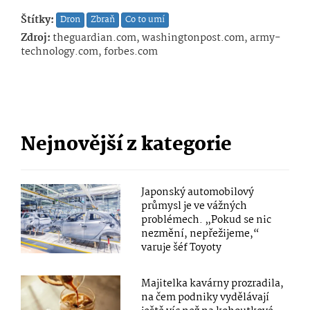
Štítky:
Dron
Zbraň
Co to umí
Zdroj:
theguardian.com, washingtonpost.com, army-
technology.com, forbes.com
Nejnovější z kategorie
Japonský automobilový
průmysl je ve vážných
problémech. „Pokud se nic
nezmění, nepřežijeme,“
varuje šéf Toyoty
Majitelka kavárny prozradila,
na čem podniky vydělávají