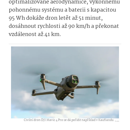
optimalizované aerodynamice, výkonnému
pohonnému systému a baterii s kapacitou
95 Wh dokáže dron letět až 51 minut,
dosáhnout rychlosti až 90 km/h a překonat
vzdálenost až 41 km.
Civilní dron DJI Mavic 4 Pro se dá pořídit například v Kauflandu. ,
...