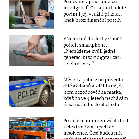
Používáte v práci umělou
inteligenci? Od srpna budete
povinni její využití přiznat,
jinak hrozí finanční postih
Všichni důchodci by si měli
pořídit smartphone.
„Nemůžeme kvůli jedné
generaci brzdit digitalizaci
celého Česka“
Městská policie mi přivedla
dítě až domů a sdělila mi, že
jsem nezodpovědná matka,
když ho ve 4 letech nechávám
jít samotného do obchodu
Populární internetový obchod
s elektronikou upadl do
insolvence. Češi budou mít