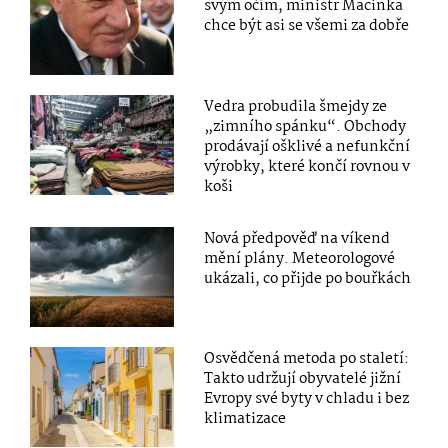
svým očím, ministr Macinka
chce být asi se všemi za dobře
Vedra probudila šmejdy ze
„zimního spánku“. Obchody
prodávají ošklivé a nefunkční
výrobky, které končí rovnou v
koši
Nová předpověď na víkend
mění plány. Meteorologové
ukázali, co přijde po bouřkách
Osvědčená metoda po staletí:
Takto udržují obyvatelé jižní
Evropy své byty v chladu i bez
klimatizace