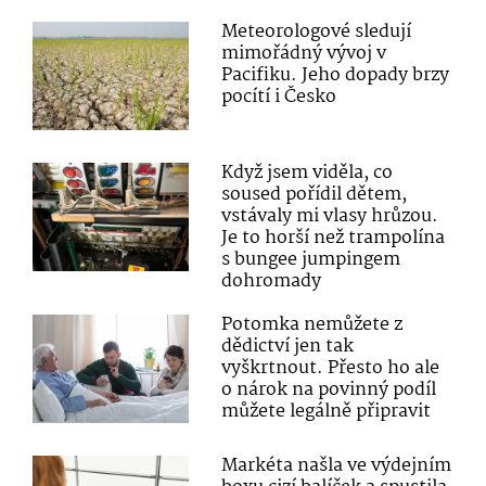
Meteorologové sledují
mimořádný vývoj v
Pacifiku. Jeho dopady brzy
pocítí i Česko
Když jsem viděla, co
soused pořídil dětem,
vstávaly mi vlasy hrůzou.
Je to horší než trampolína
s bungee jumpingem
dohromady
Potomka nemůžete z
dědictví jen tak
vyškrtnout. Přesto ho ale
o nárok na povinný podíl
můžete legálně připravit
Markéta našla ve výdejním