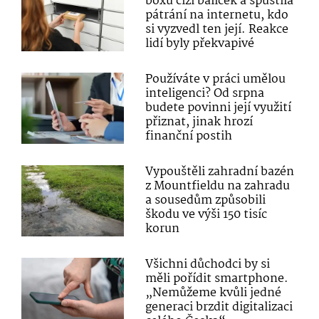
boxu cizí balíček a spustila
pátrání na internetu, kdo
si vyzvedl ten její. Reakce
lidí byly překvapivé
Používáte v práci umělou
inteligenci? Od srpna
budete povinni její využití
přiznat, jinak hrozí
finanční postih
Vypouštěli zahradní bazén
z Mountfieldu na zahradu
a sousedům způsobili
škodu ve výši 150 tisíc
korun
Všichni důchodci by si
měli pořídit smartphone.
„Nemůžeme kvůli jedné
generaci brzdit digitalizaci