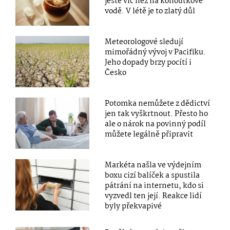
ještě víc než na kohoutkové
vodě. V létě je to zlatý důl
Meteorologové sledují
mimořádný vývoj v Pacifiku.
Jeho dopady brzy pocítí i
Česko
Potomka nemůžete z dědictví
jen tak vyškrtnout. Přesto ho
ale o nárok na povinný podíl
můžete legálně připravit
Markéta našla ve výdejním
boxu cizí balíček a spustila
pátrání na internetu, kdo si
vyzvedl ten její. Reakce lidí
byly překvapivé