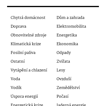
Chytrá domácnost
Dům a zahrada
Doprava
Elektromobilita
Obnovitelné zdroje
Energetika
Klimatická krize
Ekonomika
Fosilní paliva
Odpady
Ostatní
Zvířata
Vytápění a chlazení
Lesy
Voda
Ovzduší
Vodík
Zemědělství
Úspora energií
Počasí
Energetická krize
Jaderná energie