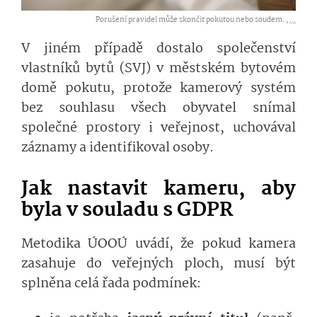
Porušení pravidel může skončit pokutou nebo soudem. ,
...
V jiném případě dostalo společenství
vlastníků bytů (SVJ) v městském bytovém
domě pokutu, protože kamerový systém
bez souhlasu všech obyvatel snímal
společné prostory i veřejnost, uchovával
záznamy a identifikoval o­soby.
Jak nastavit kameru, aby
byla v souladu s GDPR
Metodika ÚOOÚ uvádí, že pokud kamera
zasahuje do veřejných ploch, musí být
splněna celá řada podmínek: