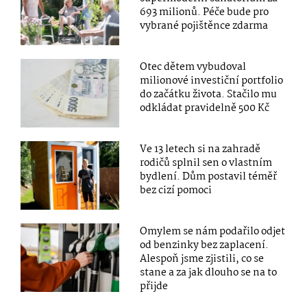
693 milionů. Péče bude pro
vybrané pojištěnce zdarma
Otec dětem vybudoval
milionové investiční portfolio
do začátku života. Stačilo mu
odkládat pravidelně 500 Kč
Ve 13 letech si na zahradě
rodičů splnil sen o vlastním
bydlení. Dům postavil téměř
bez cizí pomoci
Omylem se nám podařilo odjet
od benzinky bez zaplacení.
Alespoň jsme zjistili, co se
stane a za jak dlouho se na to
přijde