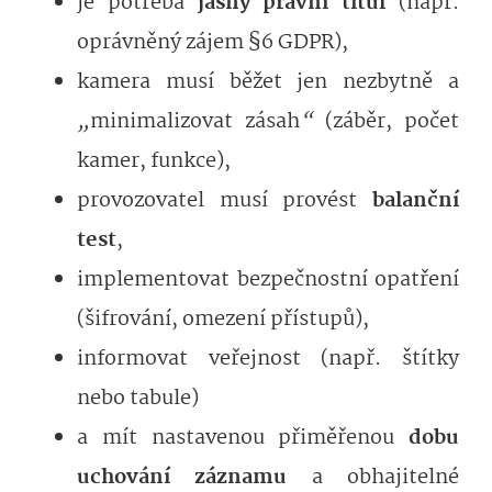
je potřeba
jasný právní titul
(např.
oprávněný zájem §6 GDPR),
kamera musí běžet jen nezbytně a
„
minimalizovat zásah
“
(záběr, počet
kamer, funkce),
provozovatel musí provést
balanční
test
,
implementovat bezpečnostní opatření
(šifrování, omezení přístupů),
informovat veřejnost (např. štítky
nebo tabule)
a mít nastavenou přiměřenou
dobu
uchování záznamu
a obhajitelné