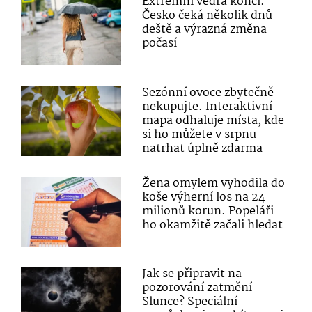
Extrémní vedra končí.
Česko čeká několik dnů
deště a výrazná změna
počasí
Sezónní ovoce zbytečně
nekupujte. Interaktivní
mapa odhaluje místa, kde
si ho můžete v srpnu
natrhat úplně zdarma
Žena omylem vyhodila do
koše výherní los na 24
milionů korun. Popeláři
ho okamžitě začali hledat
Jak se připravit na
pozorování zatmění
Slunce? Speciální