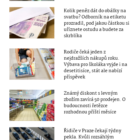
Kolik peněz dát do obálky na
svatbu? Odborník na etiketu
prozradil, pod jakou částkou si
uříznete ostudu a budete za
skrblíka
Rodiče čeká jeden z
nejdražších nákupů roku.
Výbava pro školáka vyjde i na
desetitisíce, stát ale nabízí
příspěvek
Známý diskont s levným
zbožím zavírá 50 prodejen. O
budoucnosti řetězce
rozhodnou příští měsíce
Řidiče v Praze čekají týdny
pekla. Kvůli rozsáhlým