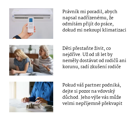
Právník mi poradil, abych
napsal nadřízenému, že
odmítám přijít do práce,
dokud mi nekoupí klimatizaci
Děti přestaňte živit, co
nejdříve. Už od 18 let by
neměly dostávat od rodičů ani
korunu, radí zkušení rodiče
Pokud váš partner podniká,
dejte si pozor na vdovský
důchod. Jeho výše vás může
velmi nepříjemně překvapit