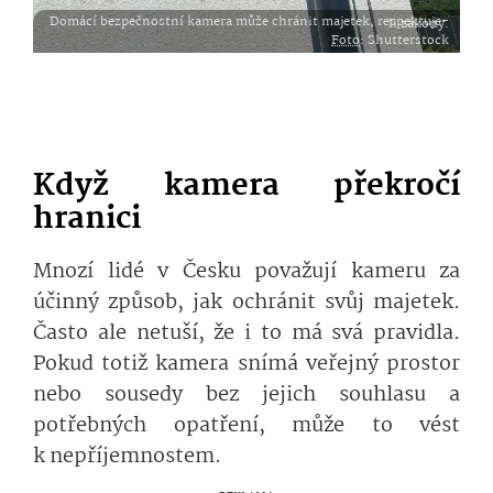
Domácí bezpečnostní kamera může chránit majetek, respektuje-li zákony.
Foto
: Shutterstock
Když kamera překročí
hranici
Mnozí lidé v Česku považují kameru za
účinný způsob, jak ochránit svůj majetek.
Často ale netuší, že i to má svá pravidla.
Pokud totiž kamera snímá veřejný prostor
nebo sousedy bez jejich souhlasu a
potřebných opatření, může to vést
k nepříjemnostem.