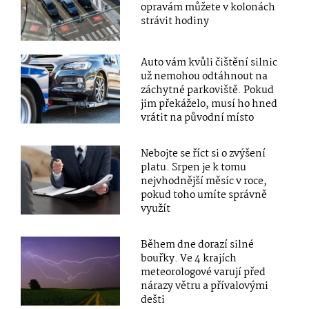
opravám můžete v kolonách
strávit hodiny
Auto vám kvůli čištění silnic
už nemohou odtáhnout na
záchytné parkoviště. Pokud
jim překáželo, musí ho hned
vrátit na původní místo
Nebojte se říct si o zvýšení
platu. Srpen je k tomu
nejvhodnější měsíc v roce,
pokud toho umíte správně
využít
Během dne dorazí silné
bouřky. Ve 4 krajích
meteorologové varují před
nárazy větru a přívalovými
dešti