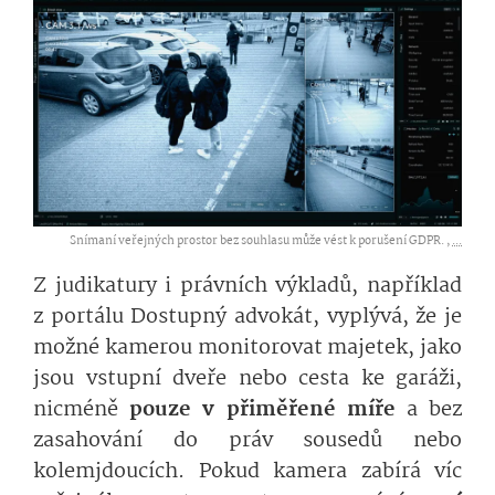
Snímaní veřejných prostor bez souhlasu může vést k porušení GDPR. ,
...
Z judikatury i právních výkladů, například
z portálu Dostupný advokát, vyplývá, že je
možné kamerou monitorovat majetek, jako
jsou vstupní dveře nebo cesta ke garáži,
nicméně
pouze v přiměřené míře
a bez
zasahování do práv sousedů nebo
kolemjdoucích. Pokud kamera zabírá víc