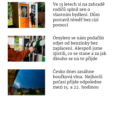
Ve 13 letech si na zahradě
rodičů splnil sen o
vlastním bydlení. Dům
postavil téměř bez cizí
pomoci
Omylem se nám podařilo
odjet od benzinky bez
zaplacení. Alespoň jsme
zjistili, co se stane a za jak
dlouho se na to přijde
Česko dnes zasáhne
bouřková vlna. Nejhorší
počasí přijde odpoledne
mezi 15. a 22. hodinou