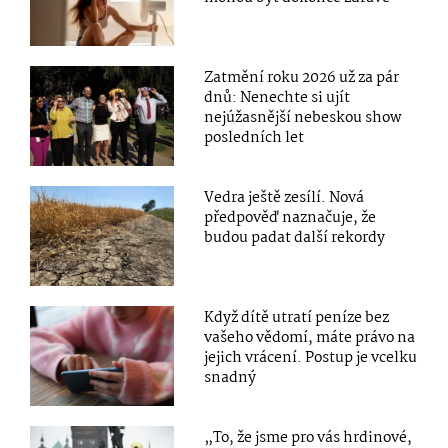
Zatmění roku 2026 už za pár
dnů: Nenechte si ujít
nejúžasnější nebeskou show
posledních let
Vedra ještě zesílí. Nová
předpověď naznačuje, že
budou padat další rekordy
Když dítě utratí peníze bez
vašeho vědomí, máte právo na
jejich vrácení. Postup je vcelku
snadný
„To, že jsme pro vás hrdinové,