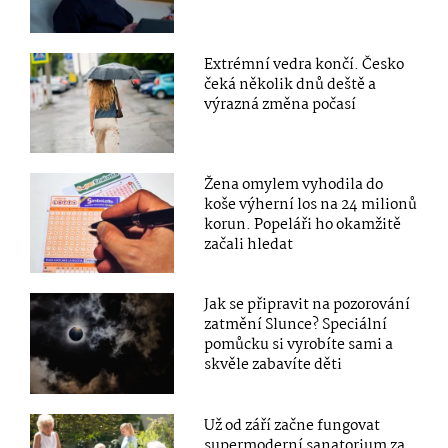
Extrémní vedra končí. Česko
čeká několik dnů deště a
výrazná změna počasí
Žena omylem vyhodila do
koše výherní los na 24 milionů
korun. Popeláři ho okamžitě
začali hledat
Jak se připravit na pozorování
zatmění Slunce? Speciální
pomůcku si vyrobíte sami a
skvěle zabavíte děti
Už od září začne fungovat
supermoderní sanatorium za