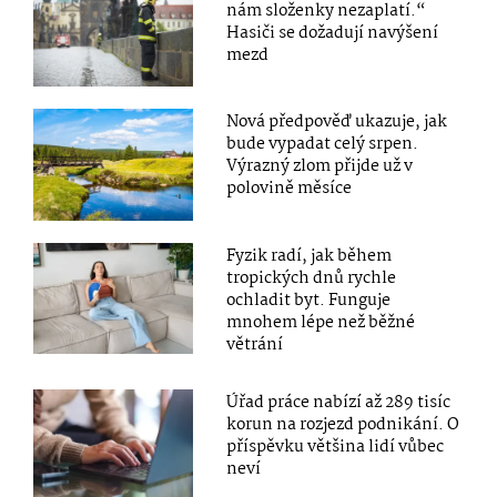
nám složenky nezaplatí.“
Hasiči se dožadují navýšení
mezd
Nová předpověď ukazuje, jak
bude vypadat celý srpen.
Výrazný zlom přijde už v
polovině měsíce
Fyzik radí, jak během
tropických dnů rychle
ochladit byt. Funguje
mnohem lépe než běžné
větrání
Úřad práce nabízí až 289 tisíc
korun na rozjezd podnikání. O
příspěvku většina lidí vůbec
neví