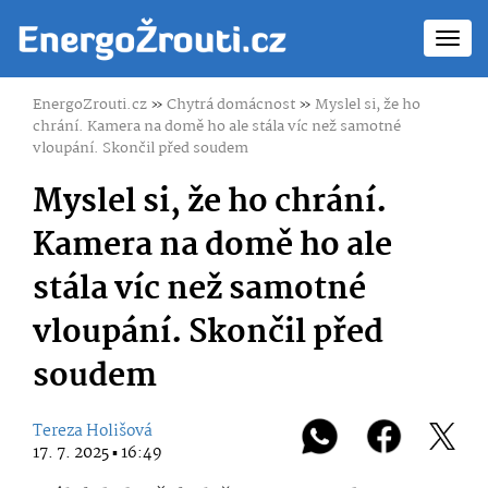
Toggl
navig
EnergoZrouti.cz
»
Chytrá domácnost
»
Myslel si, že ho
chrání. Kamera na domě ho ale stála víc než samotné
vloupání. Skončil před soudem
Myslel si, že ho chrání.
Kamera na domě ho ale
stála víc než samotné
vloupání. Skončil před
soudem
Tereza Holišová
17. 7. 2025 ▪ 16:49