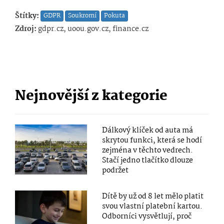
Štítky:
GDPR
Soukromí
Pokuta
Zdroj:
gdpr.cz, uoou.gov.cz, finance.cz
Nejnovější z kategorie
Dálkový klíček od auta má
skrytou funkci, která se hodí
zejména v těchto vedrech.
Stačí jedno tlačítko dlouze
podržet
Dítě by už od 8 let mělo platit
svou vlastní platební kartou.
Odborníci vysvětlují, proč