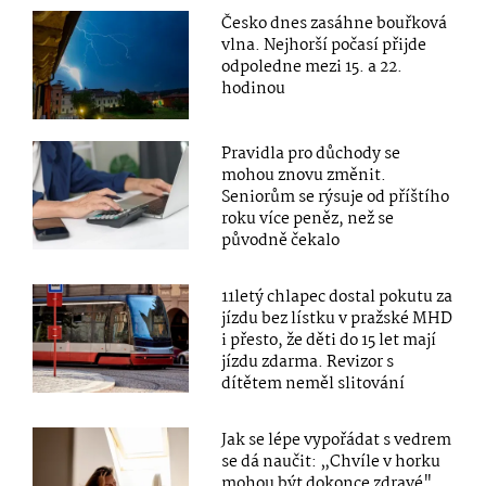
Česko dnes zasáhne bouřková
vlna. Nejhorší počasí přijde
odpoledne mezi 15. a 22.
hodinou
Pravidla pro důchody se
mohou znovu změnit.
Seniorům se rýsuje od příštího
roku více peněz, než se
původně čekalo
11letý chlapec dostal pokutu za
jízdu bez lístku v pražské MHD
i přesto, že děti do 15 let mají
jízdu zdarma. Revizor s
dítětem neměl slitování
Jak se lépe vypořádat s vedrem
se dá naučit: „Chvíle v horku
mohou být dokonce zdravé"