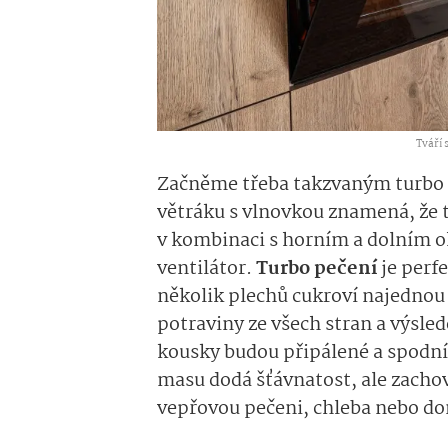
Tváří 
Začněme třeba takzvaným turbo
větráku s vlnovkou znamená, že t
v kombinaci s horním a dolním o
ventilátor.
Turbo pečení
je perf
několik plechů cukroví najednou
potraviny ze všech stran a výsled
kousky budou připálené a spodní 
masu dodá šťávnatost, ale zachov
vepřovou pečeni, chleba nebo do