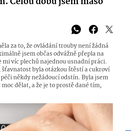
am. Celou dobu jsem maso
ěla za to, že ovládání trouby není žádná
aximálně jsem občas odvážně přepla na
e mi víc plechů najednou usnadní práci.
šťavnatost byla otázkou štěstí a cukroví
 péči někdy nežádoucí odstín. Byla jsem
 moc dělat, a že je to prostě dané tím,