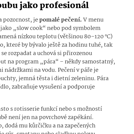
oubu jako profesionál
a pozornost, je
pomalé pečení.
V menu
a jako „slow cook“ nebo pod symbolem
amená nízkou teplotu (většinou 80–120 °C)
, které by bývalo ještě za hodinu tuhé, tak
 se rozpadat a uchová si přirozenou
out na program „pára“ – někdy samostatný,
i nádržkami na vodu. Pečení v páře je
hty, jemná těsta i dietní zeleninu. Pára
lo, zabraňuje vysušení a podporuje
asto s rotisserie funkcí nebo s možností
ubě není jen na povrchové zapékání.
, dodá mu kůrčičku a na zapečených