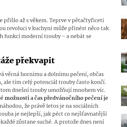
e přišlo až s věkem. Teprve v pětačtyřiceti
ou revoluci v kuchyni může přinést něco tak
h funkcí moderní trouby – a nebát se
káže překvapit
vá věrná hornímu a dolnímu pečení, občas
ale tím celý potenciál trouby často končí.
řitom dnešní trouby umožňují mnohem víc.
é možnosti a čas předvánočního pečení je
náhodou, že právě letos je na sociálních
trouba je nejlepší, jak péct co nejšťavnatější
okaždé zůstane suché. A protože dnes není