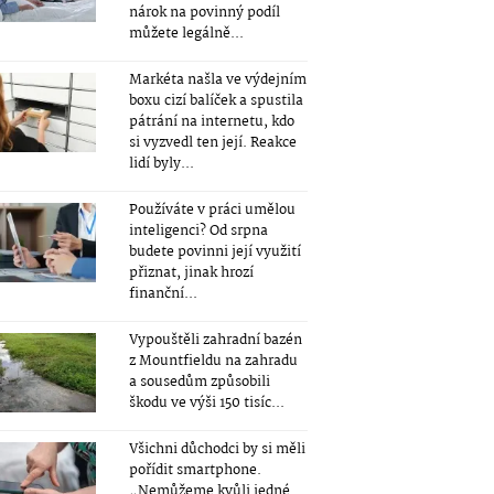
nárok na povinný podíl
můžete legálně...
Markéta našla ve výdejním
boxu cizí balíček a spustila
pátrání na internetu, kdo
si vyzvedl ten její. Reakce
lidí byly...
Používáte v práci umělou
inteligenci? Od srpna
budete povinni její využití
přiznat, jinak hrozí
finanční...
Vypouštěli zahradní bazén
z Mountfieldu na zahradu
a sousedům způsobili
škodu ve výši 150 tisíc...
Všichni důchodci by si měli
pořídit smartphone.
„Nemůžeme kvůli jedné