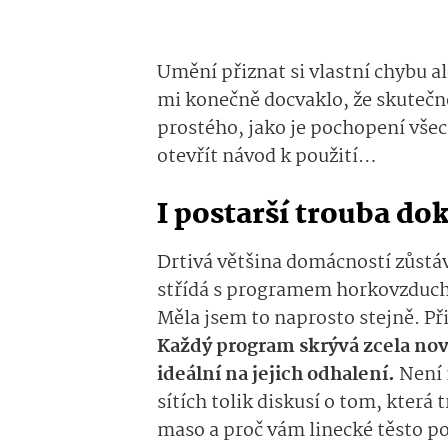
Umění přiznat si vlastní chybu al
mi konečně docvaklo, že skutečn
prostého, jako je pochopení všec
otevřít návod k použití…
I postarší trouba do
Drtivá většina domácností zůstá
střídá s programem horkovzduch, 
Měla jsem to naprosto stejně. P
Každý program skrývá zcela nov
ideální na jejich odhalení.
Není 
sítích tolik diskusí o tom, která 
maso a proč vám linecké těsto p