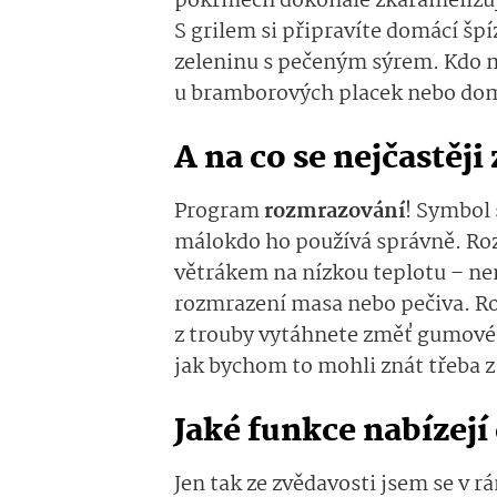
pokrmech dokonale zkaramelizuj
S grilem si připravíte domácí špí
zeleninu s pečeným sýrem. Kdo m
u bramborových placek nebo dom
A na co se nejčastěj
Program
rozmrazování
! Symbol 
málokdo ho používá správně. Ro
větrákem na nízkou teplotu – nen
rozmrazení masa nebo pečiva. Rov
z trouby vytáhnete změť gumovéh
jak bychom to mohli znát třeba 
Jaké funkce nabízej
Jen tak ze zvědavosti jsem se v 