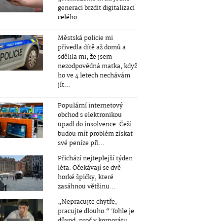
generaci brzdit digitalizaci
celého...
Městská policie mi
přivedla dítě až domů a
sdělila mi, že jsem
nezodpovědná matka, když
ho ve 4 letech nechávám
jít...
Populární internetový
obchod s elektronikou
upadl do insolvence. Češi
budou mít problém získat
své peníze při...
Přichází nejteplejší týden
léta: Očekávají se dvě
horké špičky, které
zasáhnou většinu...
„Nepracujte chytře,
pracujte dlouho.“ Tohle je
důvod, proč v korporátu