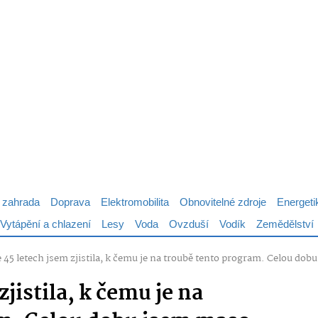
 zahrada
Doprava
Elektromobilita
Obnovitelné zdroje
Energeti
Vytápění a chlazení
Lesy
Voda
Ovzduší
Vodík
Zemědělství
e 45 letech jsem zjistila, k čemu je na troubě tento program. Celou do
zjistila, k čemu je na