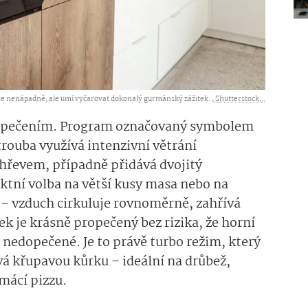
se nenápadně, ale umí vyčarovat dokonalý gurmánský zážitek. ,
Shutterstock...
 pečením. Program označovaný symbolem
rouba využívá intenzivní větrání
hřevem, případně přidává dvojitý
ektní volba na větší kusy masa nebo na
 – vzduch cirkuluje rovnoměrně, zahřívá
ek je krásně propečený bez rizika, že horní
nedopečené. Je to právě turbo režim, který
á křupavou kůrku – ideální na drůbež,
mácí pizzu.