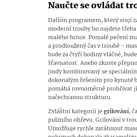
Naučte se ovládat tr
Dalším programem, který stojí z
moderní trouby ho najdete třeb
malého hrnce. Pomalé pečení zn
a prodloužený čas v troubě – maso
bude za čtyři hodiny vláčné, bude
šťavnatost. Anebo zkuste přepn
jindy kombinovaný se speciálním
dokonalým řešením pro kynuté buc
pomáhá rovnoměrně prohřívat jíd
načechranou strukturu.
Zvláštní kategorií je
grilování
, č
pulzního ohřevu. Grilování v tro
Umožňuje rychle zatáhnout maso