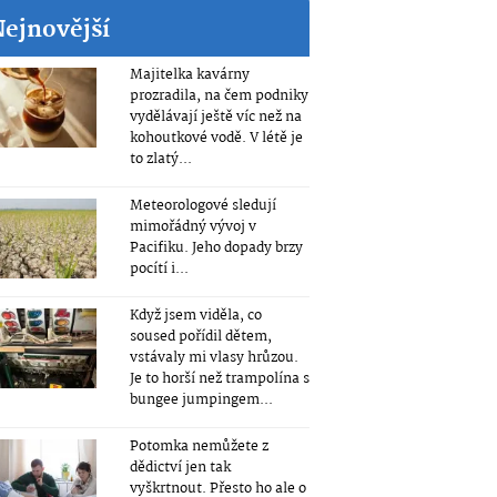
Nejnovější
Majitelka kavárny
prozradila, na čem podniky
vydělávají ještě víc než na
kohoutkové vodě. V létě je
to zlatý...
Meteorologové sledují
mimořádný vývoj v
Pacifiku. Jeho dopady brzy
pocítí i...
Když jsem viděla, co
soused pořídil dětem,
vstávaly mi vlasy hrůzou.
Je to horší než trampolína s
bungee jumpingem...
Potomka nemůžete z
dědictví jen tak
vyškrtnout. Přesto ho ale o