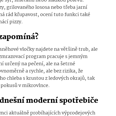
e sýr, smetanu nebo sladkou polevu.
zy, grilovaného lososa nebo třeba jarní
á rád křupavost, ocení tuto funkci také
ácí pizzy.
i zapomíná?
sněhové vločky najdete na většině trub, ale
zmrazovací program pracuje s jemným
í určený na pečení, ale na šetrné
noměrně a rychle, ale bez rizika, že
o chleba s krustou z ledových okrajů, tak
z pokusů v mikrovlnce.
í dnešní moderní spotřebiče
rámci aktuálně probíhajících výprodejových