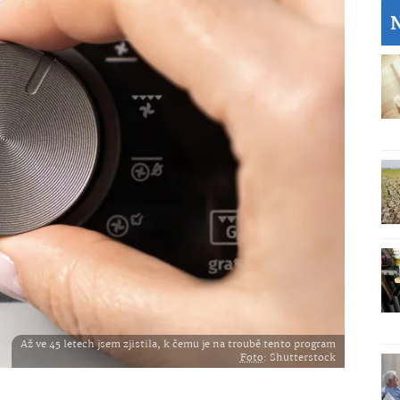
Až ve 45 letech jsem zjistila, k čemu je na troubě tento program
Foto
: Shutterstock