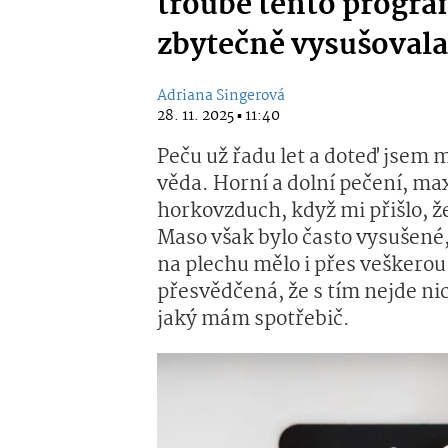
troubě tento progr
zbytečně vysušovala
Adriana Singerová
28. 11. 2025 ▪ 11:40
Peču už řadu let a doteď jsem m
věda. Horní a dolní pečení, m
horkovzduch, když mi přišlo, ž
Maso však bylo často vysušené, 
na plechu mělo i přes veškerou
přesvědčená, že s tím nejde nic
jaký mám spotřebič.