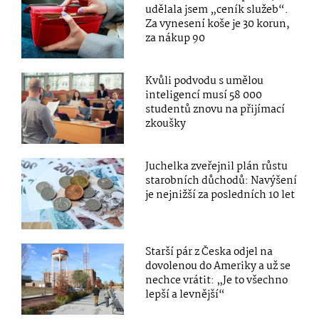
udělala jsem „ceník služeb“.
Za vynesení koše je 30 korun,
za nákup 90
Kvůli podvodu s umělou
inteligencí musí 58 000
studentů znovu na přijímací
zkoušky
Juchelka zveřejnil plán růstu
starobních důchodů: Navýšení
je nejnižší za posledních 10 let
Starší pár z Česka odjel na
dovolenou do Ameriky a už se
nechce vrátit: „Je to všechno
lepší a levnější“