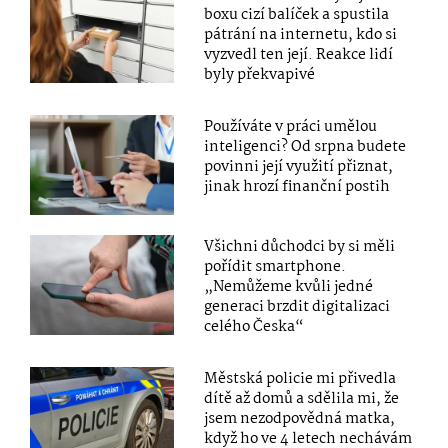
boxu cizí balíček a spustila
pátrání na internetu, kdo si
vyzvedl ten její. Reakce lidí
byly překvapivé
Používáte v práci umělou
inteligenci? Od srpna budete
povinni její využití přiznat,
jinak hrozí finanční postih
Všichni důchodci by si měli
pořídit smartphone.
„Nemůžeme kvůli jedné
generaci brzdit digitalizaci
celého Česka“
Městská policie mi přivedla
dítě až domů a sdělila mi, že
jsem nezodpovědná matka,
když ho ve 4 letech nechávám