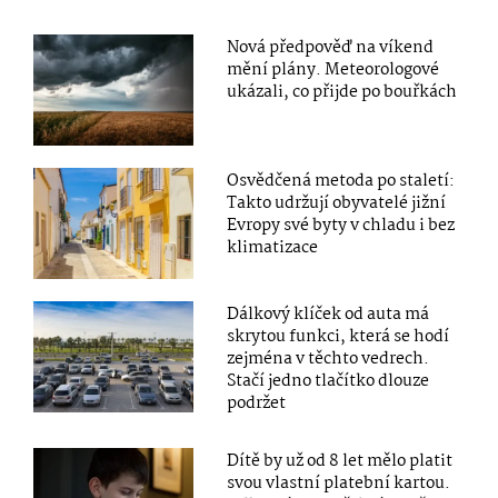
Nová předpověď na víkend
mění plány. Meteorologové
ukázali, co přijde po bouřkách
Osvědčená metoda po staletí:
Takto udržují obyvatelé jižní
Evropy své byty v chladu i bez
klimatizace
Dálkový klíček od auta má
skrytou funkci, která se hodí
zejména v těchto vedrech.
Stačí jedno tlačítko dlouze
podržet
Dítě by už od 8 let mělo platit
svou vlastní platební kartou.