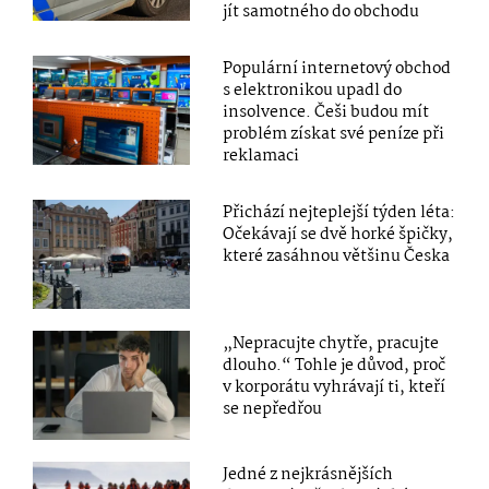
jít samotného do obchodu
Populární internetový obchod
s elektronikou upadl do
insolvence. Češi budou mít
problém získat své peníze při
reklamaci
Přichází nejteplejší týden léta:
Očekávají se dvě horké špičky,
které zasáhnou většinu Česka
„Nepracujte chytře, pracujte
dlouho.“ Tohle je důvod, proč
v korporátu vyhrávají ti, kteří
se nepředřou
Jedné z nejkrásnějších