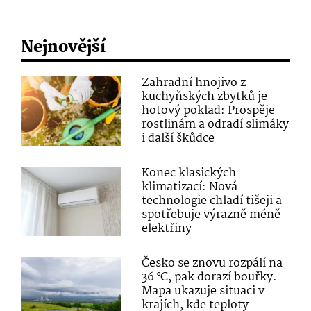
Nejnovější
Zahradní hnojivo z
kuchyňských zbytků je
hotový poklad: Prospěje
rostlinám a odradí slimáky
i další škůdce
Konec klasických
klimatizací: Nová
technologie chladí tišeji a
spotřebuje výrazně méně
elektřiny
Česko se znovu rozpálí na
36 °C, pak dorazí bouřky.
Mapa ukazuje situaci v
krajích, kde teploty