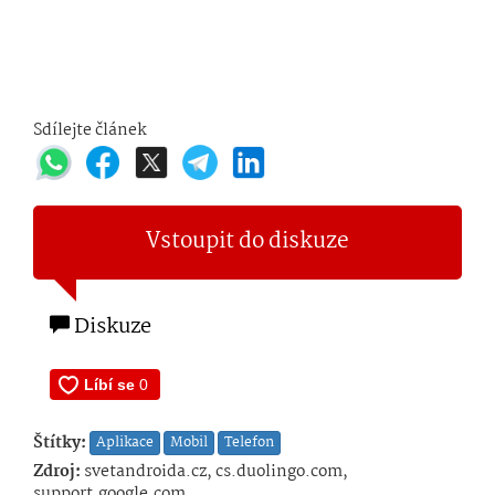
Sdílejte článek
Vstoupit do diskuze
Diskuze
Štítky:
Aplikace
Mobil
Telefon
Zdroj:
svetandroida.cz, cs.duolingo.com,
support.google.com