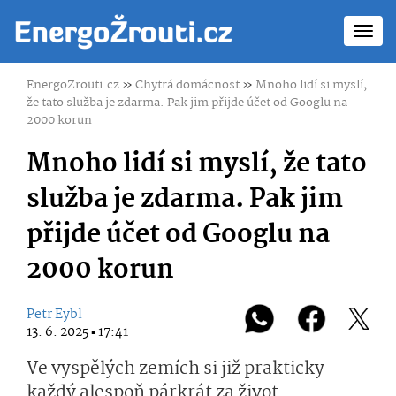
Toggl
navig
EnergoZrouti.cz
»
Chytrá domácnost
»
Mnoho lidí si myslí,
že tato služba je zdarma. Pak jim přijde účet od Googlu na
2000 korun
Mnoho lidí si myslí, že tato
služba je zdarma. Pak jim
přijde účet od Googlu na
2000 korun
Petr Eybl
13. 6. 2025 ▪ 17:41
Ve vyspělých zemích si již prakticky
každý alespoň párkrát za život