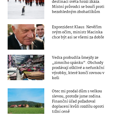
destinací světa hrozí zkáza.
Místní průvodci se bouří proti
bezohledným zbohatlíkům
Exprezident Klaus: Nevěřím
svým očím, ministr Macinka
chce být asi se všemi za dobře
Vedra probudila šmejdy ze
„zimního spánku“. Obchody
prodávají ošklivé a nefunkční
výrobky, které končí rovnou v
koši
Otec mi prodal dům s velkou
slevou, protože jsme rodina.
Finanční úřad požadoval
doplacení kvůli rozdílu oproti
tržní ceně