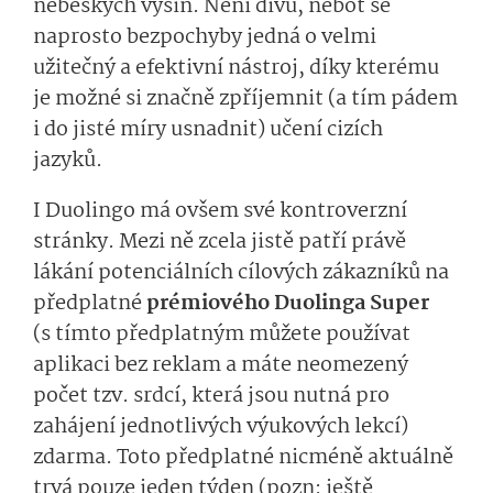
nebeských výšin. Není divu, neboť se
naprosto bezpochyby jedná o velmi
užitečný a efektivní nástroj, díky kterému
je možné si značně zpříjemnit (a tím pádem
i do jisté míry usnadnit) učení cizích
jazyků.
I Duolingo má ovšem své kontroverzní
stránky. Mezi ně zcela jistě patří právě
lákání potenciálních cílových zákazníků na
předplatné
prémiového
Duolinga Super
(s tímto předplatným můžete používat
aplikaci bez reklam a máte neomezený
počet tzv. srdcí, která jsou nutná pro
zahájení jednotlivých výukových lekcí)
zdarma. Toto předplatné nicméně aktuálně
trvá pouze jeden týden (pozn: ještě