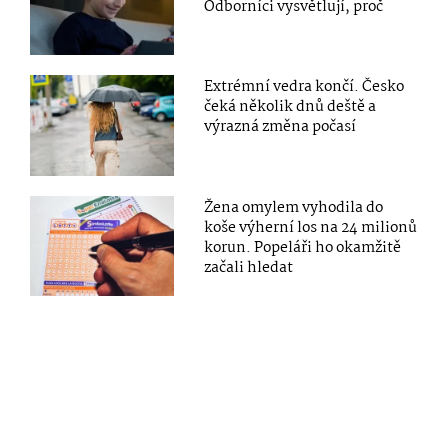
Odborníci vysvětlují, proč
Extrémní vedra končí. Česko
čeká několik dnů deště a
výrazná změna počasí
Žena omylem vyhodila do
koše výherní los na 24 milionů
korun. Popeláři ho okamžitě
začali hledat