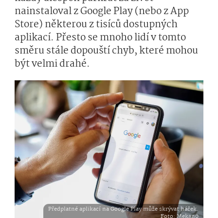
nainstaloval z Google Play (nebo z App
Store) některou z tisíců dostupných
aplikací. Přesto se mnoho lidí v tomto
směru stále dopouští chyb, které mohou
být velmi drahé.
Předplatné aplikací na Google Play může skrývat háček.
Foto
: Mekan0