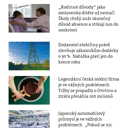
„Rodinné důvody“ jako
omluvenka dítěte už nestačí.
Školy chtějí znát skutečný
důvod absence a strkají nos do
soukromí
Dodavatel elektřiny právě
zlevňuje zákazníkům dodávky
o 30 %. Nabídka platí jen do
konce roku
Legendární česká módní firma
je ve vážných problémech.
Tržby se propadly o čtvrtinu a
ztráta přesáhla 100 milionů
Japonský automobilový
průmysl je ve vážných
problémech. „Pokud se nic