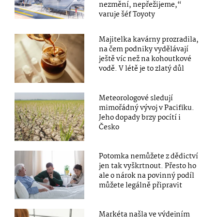
nezmění, nepřežijeme,“
varuje šéf Toyoty
Majitelka kavárny prozradila,
na čem podniky vydělávají
ještě víc než na kohoutkové
vodě. V létě je to zlatý důl
Meteorologové sledují
mimořádný vývoj v Pacifiku.
Jeho dopady brzy pocítí i
Česko
Potomka nemůžete z dědictví
jen tak vyškrtnout. Přesto ho
ale o nárok na povinný podíl
můžete legálně připravit
Markéta našla ve výdejním