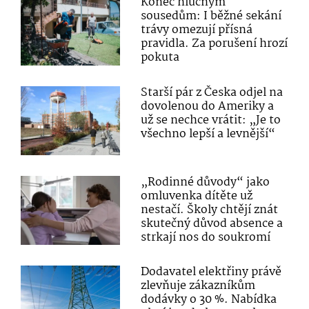
Konec hlučným
sousedům: I běžné sekání
trávy omezují přísná
pravidla. Za porušení hrozí
pokuta
Starší pár z Česka odjel na
dovolenou do Ameriky a
už se nechce vrátit: „Je to
všechno lepší a levnější“
„Rodinné důvody“ jako
omluvenka dítěte už
nestačí. Školy chtějí znát
skutečný důvod absence a
strkají nos do soukromí
Dodavatel elektřiny právě
zlevňuje zákazníkům
dodávky o 30 %. Nabídka