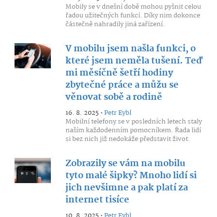
Mobily se v dnešní době mohou pyšnit celou
řadou užitečných funkcí. Díky nim dokonce
částečně nahradily jiná zařízení.
V mobilu jsem našla funkci, o
které jsem neměla tušení. Teď
mi měsíčně šetří hodiny
zbytečné práce a můžu se
věnovat sobě a rodině
16. 8. 2025 •
Petr Eybl
Mobilní telefony se v posledních letech staly
naším každodenním pomocníkem. Řada lidí
si bez nich již nedokáže představit život.
Zobrazily se vám na mobilu
tyto malé šipky? Mnoho lidí si
jich nevšimne a pak platí za
internet tisíce
10. 8. 2025 •
Petr Eybl