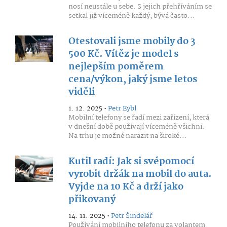
nosí neustále u sebe. S jejich přehříváním se
setkal již víceméně každý, bývá často...
Otestovali jsme mobily do 3
500 Kč. Vítěz je model s
nejlepším poměrem
cena/výkon, jaký jsme letos
viděli
1. 12. 2025 •
Petr Eybl
Mobilní telefony se řadí mezi zařízení, která
v dnešní době používají víceméně všichni.
Na trhu je možné narazit na široké...
Kutil radí: Jak si svépomocí
vyrobit držák na mobil do auta.
Vyjde na 10 Kč a drží jako
přikovaný
14. 11. 2025 •
Petr Šindelář
Používání mobilního telefonu za volantem