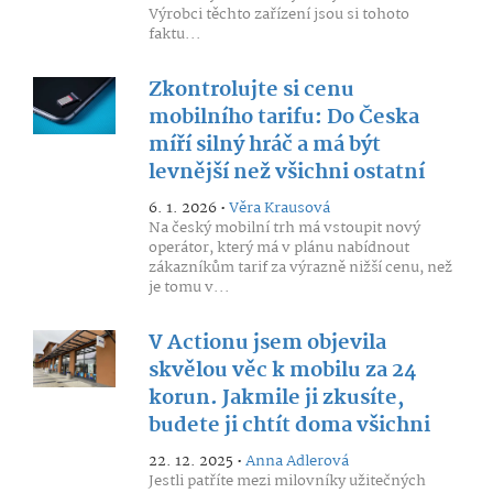
Výrobci těchto zařízení jsou si tohoto
faktu...
Zkontrolujte si cenu
mobilního tarifu: Do Česka
míří silný hráč a má být
levnější než všichni ostatní
6. 1. 2026 •
Věra Krausová
Na český mobilní trh má vstoupit nový
operátor, který má v plánu nabídnout
zákazníkům tarif za výrazně nižší cenu, než
je tomu v...
V Actionu jsem objevila
skvělou věc k mobilu za 24
korun. Jakmile ji zkusíte,
budete ji chtít doma všichni
22. 12. 2025 •
Anna Adlerová
Jestli patříte mezi milovníky užitečných