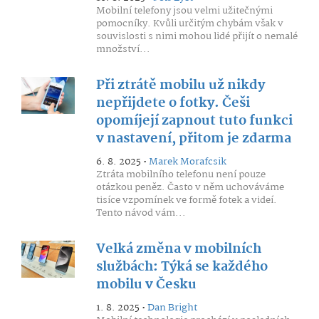
Mobilní telefony jsou velmi užitečnými
pomocníky. Kvůli určitým chybám však v
souvislosti s nimi mohou lidé přijít o nemalé
množství...
Při ztrátě mobilu už nikdy
nepřijdete o fotky. Češi
opomíjejí zapnout tuto funkci
v nastavení, přitom je zdarma
6. 8. 2025 •
Marek Morafcsik
Ztráta mobilního telefonu není pouze
otázkou peněz. Často v něm uchováváme
tisíce vzpomínek ve formě fotek a videí.
Tento návod vám...
Velká změna v mobilních
službách: Týká se každého
mobilu v Česku
1. 8. 2025 •
Dan Bright