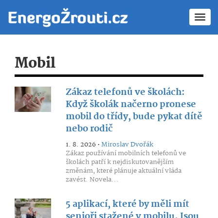
Toggl
navig
Mobil
Zákaz telefonů ve školách:
Když školák načerno pronese
mobil do třídy, bude pykat dítě
nebo rodič
1. 8. 2026 •
Miroslav Dvořák
Zákaz používání mobilních telefonů ve
školách patří k nejdiskutovanějším
změnám, které plánuje aktuální vláda
zavést. Novela...
5 aplikací, které by měli mít
senioři stažené v mobilu. Jsou