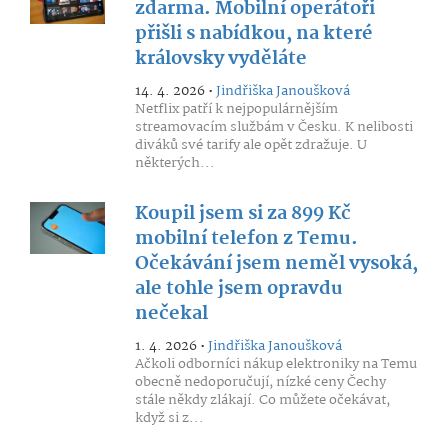
zdarma. Mobilní operátoři
přišli s nabídkou, na které
královsky vyděláte
14. 4. 2026 •
Jindřiška Janoušková
Netflix patří k nejpopulárnějším
streamovacím službám v Česku. K nelibosti
diváků své tarify ale opět zdražuje. U
některých...
Koupil jsem si za 899 Kč
mobilní telefon z Temu.
Očekávání jsem neměl vysoká,
ale tohle jsem opravdu
nečekal
1. 4. 2026 •
Jindřiška Janoušková
Ačkoli odborníci nákup elektroniky na Temu
obecně nedoporučují, nízké ceny Čechy
stále někdy zlákají. Co můžete očekávat,
když si z...