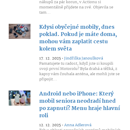
nákupů za pár korun, v Actionu si
momentálně přijdete na své. Objevila se
tam...
Kdysi obyčejné mobily, dnes
poklad. Pokud je máte doma,
mohou vám zaplatit cestu
kolem světa
17. 12. 2025 •
Jindřiška Janoušková
Pamatujete tu radost, když jste si koupili
svoji první Motorolu? Byla drahá a těžká, z
kapsy vám čouhala anténa, ale mohli jste se
připojit...
Android nebo iPhone: Který
mobil seniora neodradí hned
po zapnutí? Menu hraje hlavní
roli
12. 12. 2025 •
Anna Adlerová