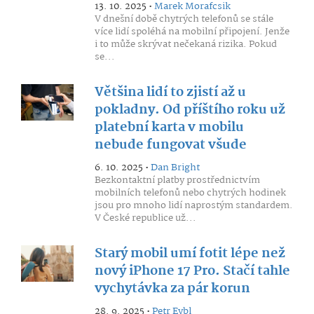
13. 10. 2025 •
Marek Morafcsik
V dnešní době chytrých telefonů se stále
více lidí spoléhá na mobilní připojení. Jenže
i to může skrývat nečekaná rizika. Pokud
se...
Většina lidí to zjistí až u
pokladny. Od příštího roku už
platební karta v mobilu
nebude fungovat všude
6. 10. 2025 •
Dan Bright
Bezkontaktní platby prostřednictvím
mobilních telefonů nebo chytrých hodinek
jsou pro mnoho lidí naprostým standardem.
V České republice už...
Starý mobil umí fotit lépe než
nový iPhone 17 Pro. Stačí tahle
vychytávka za pár korun
28. 9. 2025 •
Petr Eybl