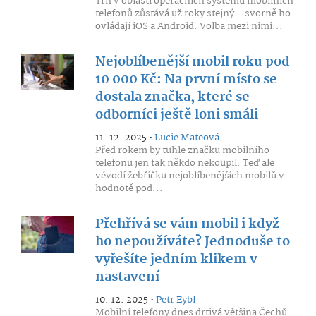
Trh v oblasti operačních systémů mobilních
telefonů zůstává už roky stejný – svorně ho
ovládají iOS a Android. Volba mezi nimi...
Nejoblíbenější mobil roku pod
10 000 Kč: Na první místo se
dostala značka, které se
odborníci ještě loni smáli
11. 12. 2025 •
Lucie Mateová
Před rokem by tuhle značku mobilního
telefonu jen tak někdo nekoupil. Teď ale
vévodí žebříčku nejoblíbenějších mobilů v
hodnotě pod...
Přehřívá se vám mobil i když
ho nepoužíváte? Jednoduše to
vyřešíte jedním klikem v
nastavení
10. 12. 2025 •
Petr Eybl
Mobilní telefony dnes drtivá většina Čechů