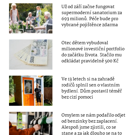
Už od září začne fungovat
supermoderní sanatorium za
693 milionů. Péče bude pro
vybrané pojištěnce zdarma
Otec dětem vybudoval
milionové investiční portfolio
do začátku života. Stačilo mu
odkládat pravidelně 500 Kč
Ve 13 letech si na zahradě
rodičů splnil sen o vlastním
bydlení. Dům postavil téměř
bez cizí pomoci
Omylem se nám podařilo odjet
od benzinky bez zaplacení.
Alespoň jsme zjistili, co se
stane a za jak dlouho se na to