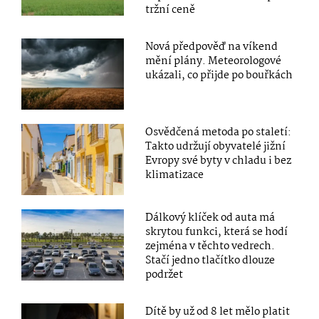
tržní ceně
Nová předpověď na víkend
mění plány. Meteorologové
ukázali, co přijde po bouřkách
Osvědčená metoda po staletí:
Takto udržují obyvatelé jižní
Evropy své byty v chladu i bez
klimatizace
Dálkový klíček od auta má
skrytou funkci, která se hodí
zejména v těchto vedrech.
Stačí jedno tlačítko dlouze
podržet
Dítě by už od 8 let mělo platit