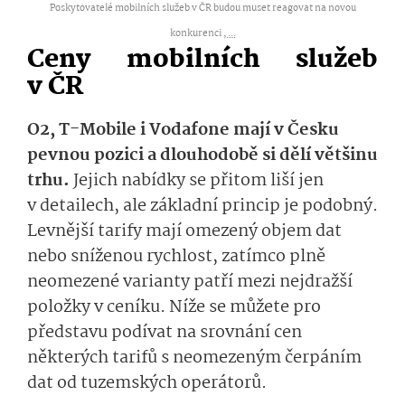
Poskytovatelé mobilních služeb v ČR budou muset reagovat na novou
konkurenci ,
...
Ceny mobilních služeb
v ČR
O2, T-Mobile i Vodafone mají v Česku
pevnou pozici a dlouhodobě si dělí většinu
trhu.
Jejich nabídky se přitom liší jen
v detailech, ale základní princip je podobný.
Levnější tarify mají omezený objem dat
nebo sníženou rychlost, zatímco plně
neomezené varianty patří mezi nejdražší
položky v ceníku. Níže se můžete pro
představu podívat na srovnání cen
některých tarifů s neomezeným čerpáním
dat od tuzemských operátorů.