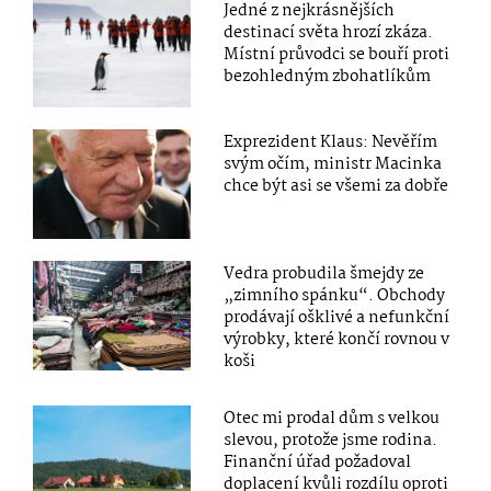
Jedné z nejkrásnějších
destinací světa hrozí zkáza.
Místní průvodci se bouří proti
bezohledným zbohatlíkům
Exprezident Klaus: Nevěřím
svým očím, ministr Macinka
chce být asi se všemi za dobře
Vedra probudila šmejdy ze
„zimního spánku“. Obchody
prodávají ošklivé a nefunkční
výrobky, které končí rovnou v
koši
Otec mi prodal dům s velkou
slevou, protože jsme rodina.
Finanční úřad požadoval
doplacení kvůli rozdílu oproti