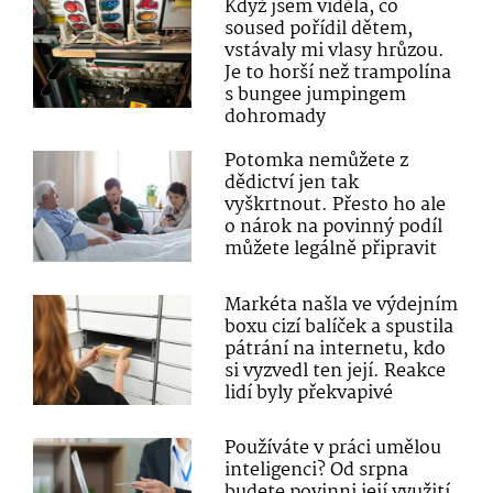
Když jsem viděla, co
soused pořídil dětem,
vstávaly mi vlasy hrůzou.
Je to horší než trampolína
s bungee jumpingem
dohromady
Potomka nemůžete z
dědictví jen tak
vyškrtnout. Přesto ho ale
o nárok na povinný podíl
můžete legálně připravit
Markéta našla ve výdejním
boxu cizí balíček a spustila
pátrání na internetu, kdo
si vyzvedl ten její. Reakce
lidí byly překvapivé
Používáte v práci umělou
inteligenci? Od srpna
budete povinni její využití