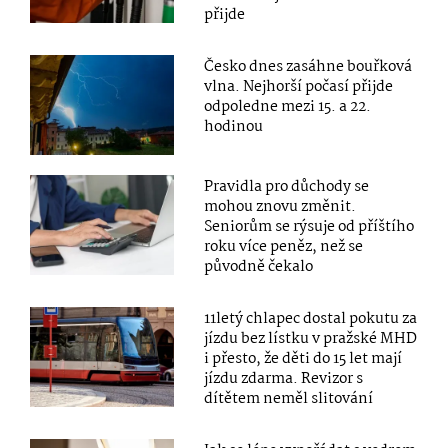
přijde
Česko dnes zasáhne bouřková
vlna. Nejhorší počasí přijde
odpoledne mezi 15. a 22.
hodinou
Pravidla pro důchody se
mohou znovu změnit.
Seniorům se rýsuje od příštího
roku více peněz, než se
původně čekalo
11letý chlapec dostal pokutu za
jízdu bez lístku v pražské MHD
i přesto, že děti do 15 let mají
jízdu zdarma. Revizor s
dítětem neměl slitování