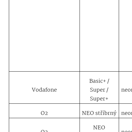
Basic+ /
Vodafone
Super /
neo
Super+
O2
NEO stříbrný
neo
NEO