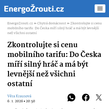
Toggl
navig
EnergoZrouti.cz
»
Chytrá domácnost
»
Zkontrolujte si cenu
mobilního tarifu: Do Česka míří silný hráč a má být levnější
než všichni ostatní
Zkontrolujte si cenu
mobilního tarifu: Do Česka
míří silný hráč a má být
levnější než všichni
ostatní
Věra Krausová
6. 1. 2026 ▪ 20:50