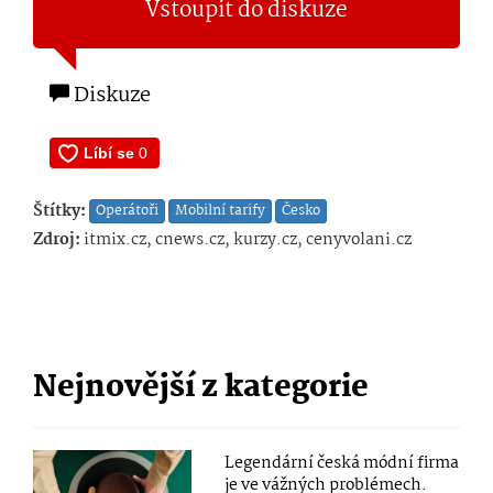
Vstoupit do diskuze
Diskuze
Štítky:
Operátoři
Mobilní tarify
Česko
Zdroj:
itmix.cz, cnews.cz, kurzy.cz, cenyvolani.cz
Nejnovější z kategorie
Legendární česká módní firma
je ve vážných problémech.