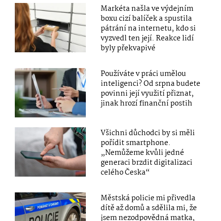
Markéta našla ve výdejním
boxu cizí balíček a spustila
pátrání na internetu, kdo si
vyzvedl ten její. Reakce lidí
byly překvapivé
Používáte v práci umělou
inteligenci? Od srpna budete
povinni její využití přiznat,
jinak hrozí finanční postih
Všichni důchodci by si měli
pořídit smartphone.
„Nemůžeme kvůli jedné
generaci brzdit digitalizaci
celého Česka“
Městská policie mi přivedla
dítě až domů a sdělila mi, že
jsem nezodpovědná matka,