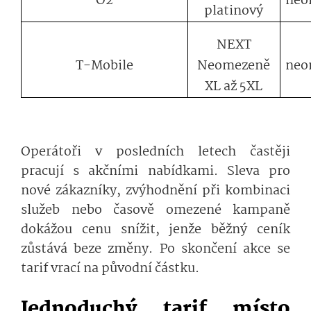
O2
neo
platinový
NEXT
T-Mobile
Neomezeně
neo
XL až 5XL
Operátoři v posledních letech častěji
pracují s akčními nabídkami. Sleva pro
nové zákazníky, zvýhodnění při kombinaci
služeb nebo časově omezené kampaně
dokážou cenu snížit, jenže běžný ceník
zůstává beze změny. Po skončení akce se
tarif vrací na původní částku.
Jednoduchý tarif místo