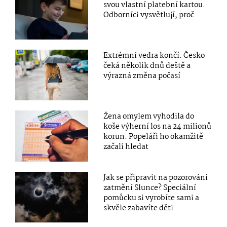
svou vlastní platební kartou.
Odborníci vysvětlují, proč
Extrémní vedra končí. Česko
čeká několik dnů deště a
výrazná změna počasí
Žena omylem vyhodila do
koše výherní los na 24 milionů
korun. Popeláři ho okamžitě
začali hledat
Jak se připravit na pozorování
zatmění Slunce? Speciální
pomůcku si vyrobíte sami a
skvěle zabavíte děti