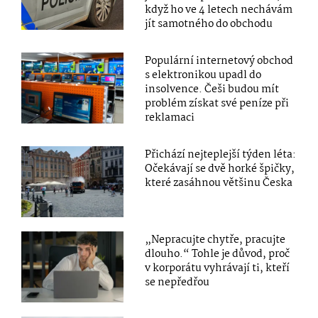
když ho ve 4 letech nechávám
jít samotného do obchodu
Populární internetový obchod
s elektronikou upadl do
insolvence. Češi budou mít
problém získat své peníze při
reklamaci
Přichází nejteplejší týden léta:
Očekávají se dvě horké špičky,
které zasáhnou většinu Česka
„Nepracujte chytře, pracujte
dlouho.“ Tohle je důvod, proč
v korporátu vyhrávají ti, kteří
se nepředřou