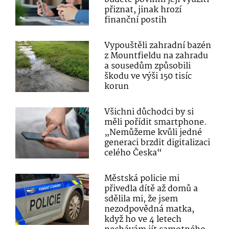
přiznat, jinak hrozí
finanční postih
Vypouštěli zahradní bazén
z Mountfieldu na zahradu
a sousedům způsobili
škodu ve výši 150 tisíc
korun
Všichni důchodci by si
měli pořídit smartphone.
„Nemůžeme kvůli jedné
generaci brzdit digitalizaci
celého Česka“
Městská policie mi
přivedla dítě až domů a
sdělila mi, že jsem
nezodpovědná matka,
když ho ve 4 letech