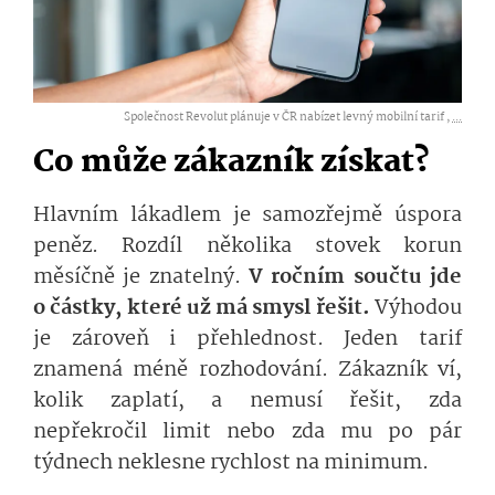
Společnost Revolut plánuje v ČR nabízet levný mobilní tarif ,
...
Co může zákazník získat?
Hlavním lákadlem je samozřejmě úspora
peněz. Rozdíl několika stovek korun
měsíčně je znatelný.
V ročním součtu jde
o částky, které už má smysl řešit.
Výhodou
je zároveň i přehlednost. Jeden tarif
znamená méně rozhodování. Zákazník ví,
kolik zaplatí, a nemusí řešit, zda
nepřekročil limit nebo zda mu po pár
týdnech neklesne rychlost na minimum.