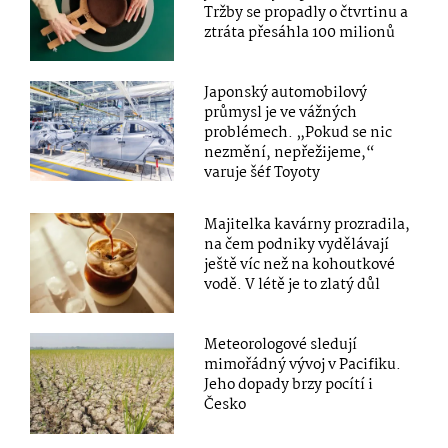
Tržby se propadly o čtvrtinu a
ztráta přesáhla 100 milionů
Japonský automobilový
průmysl je ve vážných
problémech. „Pokud se nic
nezmění, nepřežijeme,“
varuje šéf Toyoty
Majitelka kavárny prozradila,
na čem podniky vydělávají
ještě víc než na kohoutkové
vodě. V létě je to zlatý důl
Meteorologové sledují
mimořádný vývoj v Pacifiku.
Jeho dopady brzy pocítí i
Česko