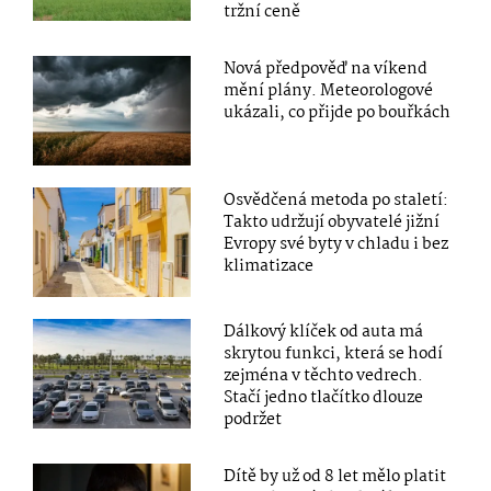
tržní ceně
Nová předpověď na víkend
mění plány. Meteorologové
ukázali, co přijde po bouřkách
Osvědčená metoda po staletí:
Takto udržují obyvatelé jižní
Evropy své byty v chladu i bez
klimatizace
Dálkový klíček od auta má
skrytou funkci, která se hodí
zejména v těchto vedrech.
Stačí jedno tlačítko dlouze
podržet
Dítě by už od 8 let mělo platit