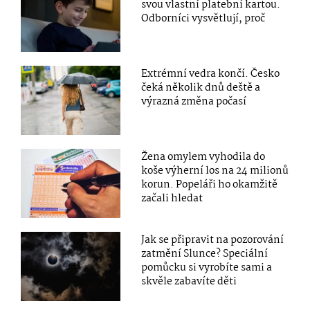
svou vlastní platební kartou.
Odborníci vysvětlují, proč
Extrémní vedra končí. Česko
čeká několik dnů deště a
výrazná změna počasí
Žena omylem vyhodila do
koše výherní los na 24 milionů
korun. Popeláři ho okamžitě
začali hledat
Jak se připravit na pozorování
zatmění Slunce? Speciální
pomůcku si vyrobíte sami a
skvěle zabavíte děti