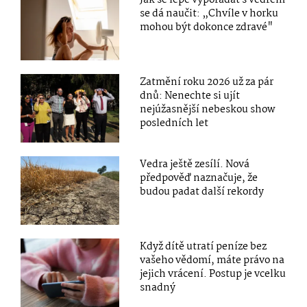
se dá naučit: „Chvíle v horku
mohou být dokonce zdravé"
Zatmění roku 2026 už za pár
dnů: Nenechte si ujít
nejúžasnější nebeskou show
posledních let
Vedra ještě zesílí. Nová
předpověď naznačuje, že
budou padat další rekordy
Když dítě utratí peníze bez
vašeho vědomí, máte právo na
jejich vrácení. Postup je vcelku
snadný