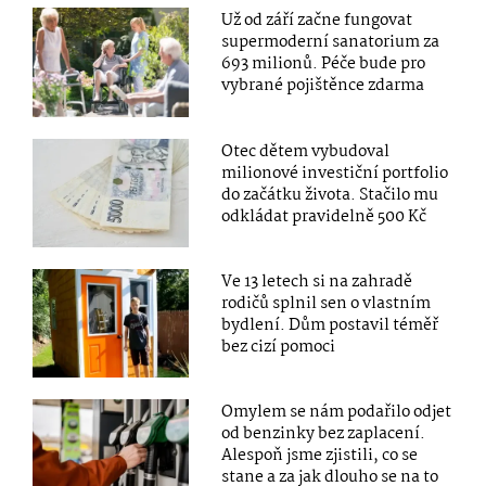
Už od září začne fungovat
supermoderní sanatorium za
693 milionů. Péče bude pro
vybrané pojištěnce zdarma
Otec dětem vybudoval
milionové investiční portfolio
do začátku života. Stačilo mu
odkládat pravidelně 500 Kč
Ve 13 letech si na zahradě
rodičů splnil sen o vlastním
bydlení. Dům postavil téměř
bez cizí pomoci
Omylem se nám podařilo odjet
od benzinky bez zaplacení.
Alespoň jsme zjistili, co se
stane a za jak dlouho se na to