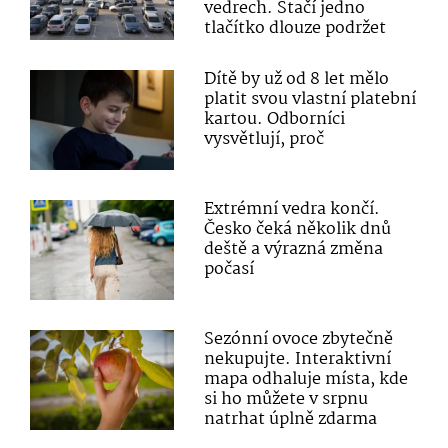
vedrech. Stačí jedno
tlačítko dlouze podržet
Dítě by už od 8 let mělo
platit svou vlastní platební
kartou. Odborníci
vysvětlují, proč
Extrémní vedra končí.
Česko čeká několik dnů
deště a výrazná změna
počasí
Sezónní ovoce zbytečně
nekupujte. Interaktivní
mapa odhaluje místa, kde
si ho můžete v srpnu
natrhat úplně zdarma