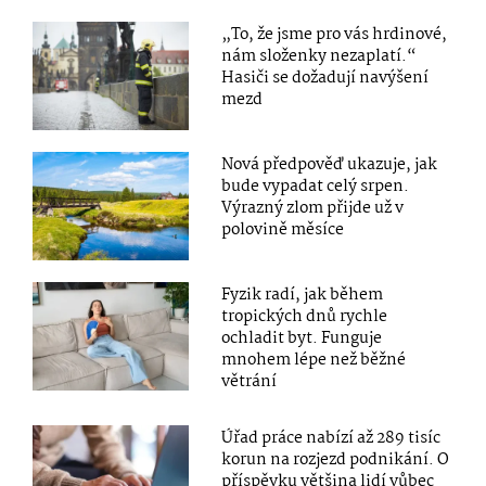
„To, že jsme pro vás hrdinové,
nám složenky nezaplatí.“
Hasiči se dožadují navýšení
mezd
Nová předpověď ukazuje, jak
bude vypadat celý srpen.
Výrazný zlom přijde už v
polovině měsíce
Fyzik radí, jak během
tropických dnů rychle
ochladit byt. Funguje
mnohem lépe než běžné
větrání
Úřad práce nabízí až 289 tisíc
korun na rozjezd podnikání. O
příspěvku většina lidí vůbec