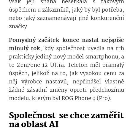
však její snaha nesetkala s takovým
úspěchem u zákazníků, jaký by byl potřeba,
nebo jaký zaznamenávají jiné konkurenční
značky.
Pomyslný začátek konce nastal nejspíše
minulý rok
, kdy společnost uvedla na trh
prakticky jediný nový model smartphonu, a
to ZenFone 12 Ultra. Telefon měl pramalý
úspěch, jelikož na to, jak vysokou cenu za
něj výrobce nastavil, nepřinášel vlastně
žádné zásadní změny oproti předchozímu
modelu, kterým byl ROG Phone 9 (Pro).
Společnost
se chce zaměřit
na oblast AI