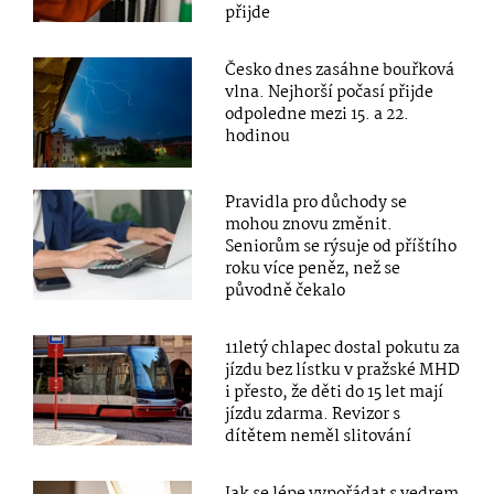
přijde
Česko dnes zasáhne bouřková
vlna. Nejhorší počasí přijde
odpoledne mezi 15. a 22.
hodinou
Pravidla pro důchody se
mohou znovu změnit.
Seniorům se rýsuje od příštího
roku více peněz, než se
původně čekalo
11letý chlapec dostal pokutu za
jízdu bez lístku v pražské MHD
i přesto, že děti do 15 let mají
jízdu zdarma. Revizor s
dítětem neměl slitování
Jak se lépe vypořádat s vedrem