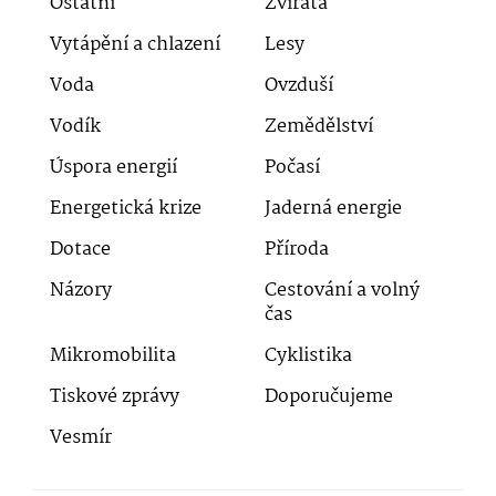
Ostatní
Zvířata
Vytápění a chlazení
Lesy
Voda
Ovzduší
Vodík
Zemědělství
Úspora energií
Počasí
Energetická krize
Jaderná energie
Dotace
Příroda
Názory
Cestování a volný
čas
Mikromobilita
Cyklistika
Tiskové zprávy
Doporučujeme
Vesmír