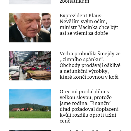
zbohatlíkům
Exprezident Klaus:
Nevěřím svým očím,
ministr Macinka chce být
asi se všemi za dobře
Vedra probudila šmejdy ze
„zimního spánku“.
Obchody prodávají ošklivé
a nefunkční výrobky,
které končí rovnou v koši
Otec mi prodal dům s
velkou slevou, protože
jsme rodina. Finanční
úřad požadoval doplacení
kvůli rozdílu oproti tržní
ceně