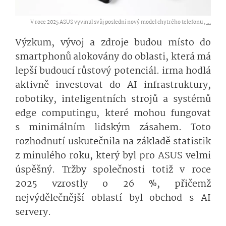
V roce 2025 ASUS vyvinul svůj poslední nový model chytrého telefonu ,
...
Výzkum, vývoj a zdroje budou místo do
smartphonů alokovány do oblasti, která má
lepší budoucí růstový potenciál. irma hodlá
aktivně investovat do AI infrastruktury,
robotiky, inteligentních strojů a systémů
edge computingu, které mohou fungovat
s minimálním lidským zásahem. Toto
rozhodnutí uskutečnila na základě statistik
z minulého roku, který byl pro ASUS velmi
úspěšný. Tržby společnosti totiž v roce
2025 vzrostly o 26 %, přičemž
nejvýdělečnější oblastí byl obchod s AI
servery.