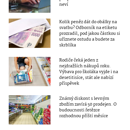
neví
Kolik peněz dát do obálky na
svatbu? Odborník na etiketu
prozradil, pod jakou částkou si
uříznete ostudu a budete za
skrblíka
Rodiče čeká jeden z
nejdražších nákupů roku.
Výbava pro školáka vyjde i na
desetitisíce, stát ale nabízí
příspěvek
Známý diskont s levným
zbožím zavírá 50 prodejen. O
budoucnosti řetězce
rozhodnou příští měsíce