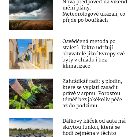
Nová předpověď na víkend
mění plány.
Meteorologové ukázali, co
přijde po bouřkách
Osvědčená metoda po
staletí: Takto udržují
obyvatelé jižní Evropy své
byty v chladu i bez
klimatizace
Zahrádkář radí: 5 plodin,
které se vyplatí zasadit
právě v srpnu. Porostou
téměř bez jakékoliv péče
až do podzimu
Dálkový klíček od auta má
skrytou funkci, která se
hodí zejména v těchto