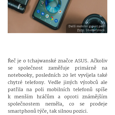
Další mobilní gigant padl
Foto
: Shutterstock
Řeč je o tchajwanské značce ASUS. Ačkoliv
se společnost zaměřuje primárně na
notebooky, posledních 20 let vyvíjela také
chytré telefony. Vedle jiných výrobců ale
patřila na poli mobilních telefonů spíše
k menším hráčům a oproti známějším
společnostem neměla, co se prodeje
smartphonů týče, tak silnou pozici.