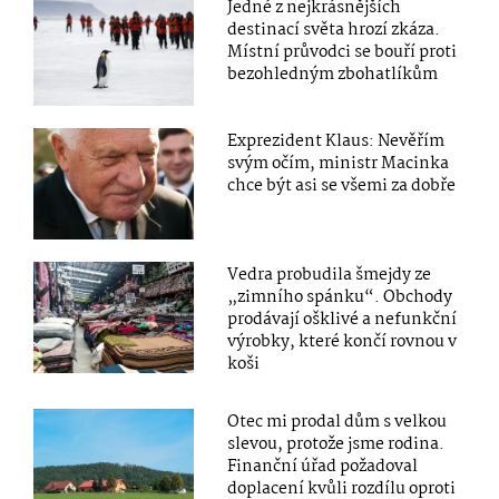
Jedné z nejkrásnějších
destinací světa hrozí zkáza.
Místní průvodci se bouří proti
bezohledným zbohatlíkům
Exprezident Klaus: Nevěřím
svým očím, ministr Macinka
chce být asi se všemi za dobře
Vedra probudila šmejdy ze
„zimního spánku“. Obchody
prodávají ošklivé a nefunkční
výrobky, které končí rovnou v
koši
Otec mi prodal dům s velkou
slevou, protože jsme rodina.
Finanční úřad požadoval
doplacení kvůli rozdílu oproti