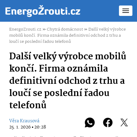
Toggl
navig
EnergoZrouti.cz
»
Chytrá domácnost
»
Další velký výrobce
mobilů končí. Firma oznámila definitivní odchod z trhu a
loučí se poslední řadou telefonů
Další velký výrobce mobilů
končí. Firma oznámila
definitivní odchod z trhu a
loučí se poslední řadou
telefonů
Věra Krausová
25. 1. 2026 ▪ 20:28